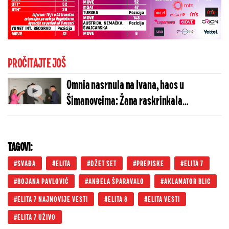
PROČITAJTE JOŠ
Omnia nasrnula na Ivana, haos u
Šimanovcima: Žana raskrinkala
Marinkoviće, otkrila sve detalje njihovog
paklenog plana
TAGOVI:
SVAĐA
ELITA
DŽET SET
PREPISKE
ELITA 7
BOJANA PAVLOVIĆ
ANĐELA ŠPARAVALO
AKLAMATOR BLIC
ELITA 7 NAJNOVIJE VESTI
ELITA 8
ELITA VESTI
ELITA 7 UŽIVO