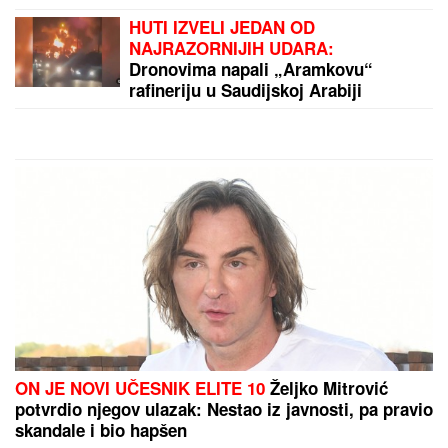
Prvo verenički prsten, sada
IZNENAĐENJE U DOMU SA
LATICAMA RUŽE: Dragan Stanković
PREVAZIŠAO SEBE, pokazao
Aleksandri koliko je VOLI! (FOTO)
Čuveni sportista preminuo od posledica toplotnog