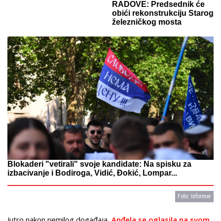
RADOVE: Predsednik će
obići rekonstrukciju Starog
železničkog mosta
Blokaderi "vetirali" svoje kandidate: Na spisku za
izbacivanje i Bodiroga, Vidić, Đokić, Lompar...
Foto: Informer
Jutro nakon nemilog događaja,
Anđela se oglasila na svom