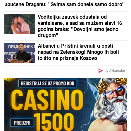
"NIJE IH BILO POLA SATA, SVI SU TO VIDELI"
Maja
Marinković šokirala tvrdnjama o aferi Stanije i
Takija: "Želi da bude sponzoruša, živi u selendri"
by Aklamator
PREPORUKA ZA VAS
CECA RAŽNATOVIĆ U MOĆNOJ KORSET HALJINI, A