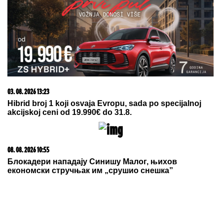
(FOTO) ANA DIVAC POKAZALA RODNI KRAJ
Emotivna objava raznežila mnoge, društvo joj pravi
Vlade - Nestvarni prizori ostavljaju bez daha:
"Povratak korenima"
ĐURICA PREDLAŽE:
Tiket za nedelju
našeg poznatog tipstera