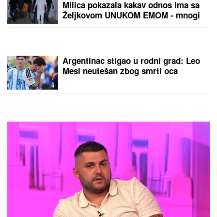
RASKINULI TEODORA I BEBICA
Ostavila ga nakon izlaska iz Elite 9 i
uzela sve stvari: Ovo su detalji