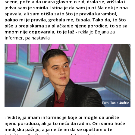
scene, počela da udara glavom o zid, drala se, vrištala i
jedva sam je smirila. Istina je da sam ja otišla dok je ona
spavala, ali sam otišla zato što je pravila karambol,
pakao mi je pravila, grebala me, čupala. Tako da, to što
piše u prepiskama za pljačkanje njene porodice, to se sa
mnom nije dogovarala, to je laž -
rekla je Bojana za
Informer, pa nastavila:
Foto: Tanja Andric
- Vidite, ja imam informacije koje bi mogle da unište
njenu poroducu, ali ja to neću da radim. Oni samo hoće
medijsku pažnju, a ja ne želim da se upuštam u te