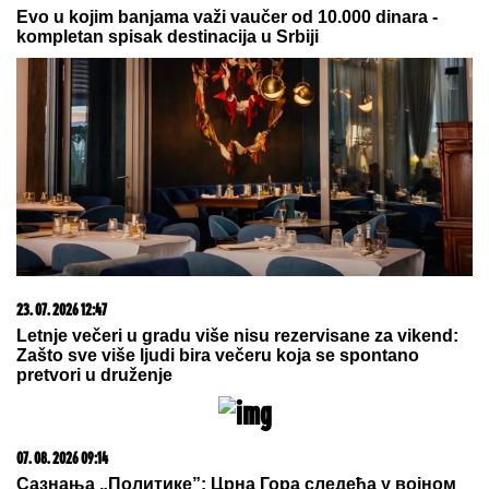
OVO SE DEŠAVA POSLE GODINU
DANA
Astro savet za nedelju, 9.
avgust: Merkur je u Lavu - Evo šta to
donosi vatrenim i vazdušnim
znacima
Vraća se Zvezdino dete
(VIDEO) JOVANA JEREMIĆ PREKINULA JUTARNJI
PROGRAM
Svi misle da su ove brutalne reči