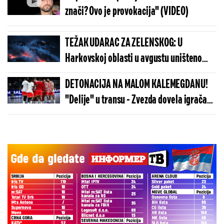
znači? Ovo je provokacija" (VIDEO)
TEŽAK UDARAC ZA ZELENSKOG: U
Harkovskoj oblasti u avgustu uništeno
više od 100 „baba jaga“
DETONACIJA NA MALOM KALEMEGDANU!
"Delije" u transu - Zvezda dovela igrača
Real Madrida!