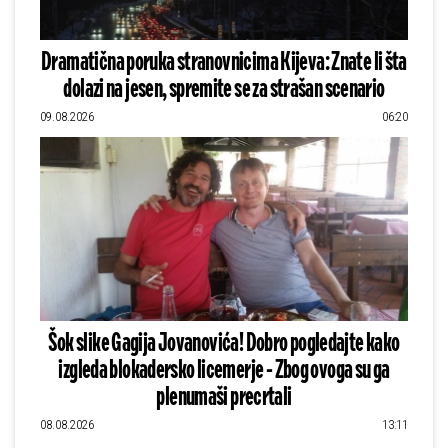
Dramatična poruka stranovnicima Kijeva: Znate li šta
dolazi na jesen, spremite se za strašan scenario
09.08.2026
06:20
Šok slike Gagija Jovanovića! Dobro pogledajte kako
izgleda blokadersko licemerje - Zbog ovoga su ga
plenumaši precrtali
08.08.2026
13:11