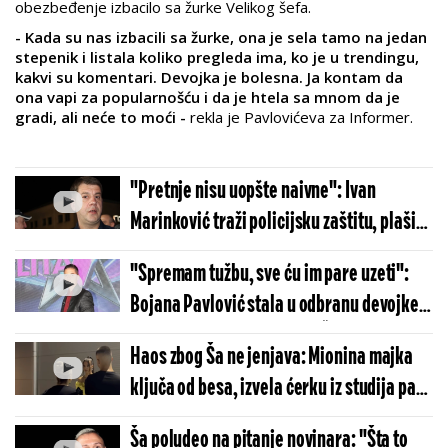
obezbeđenje izbacilo sa žurke Velikog šefa.
- Kada su nas izbacili sa žurke, ona je sela tamo na jedan
stepenik i listala koliko pregleda ima, ko je u trendingu,
kakvi su komentari. Devojka je bolesna. Ja kontam da
ona vapi za popularnošću i da je htela sa mnom da je
gradi, ali neće to moći -
rekla je Pavlovićeva za Informer.
"Pretnje nisu uopšte naivne": Ivan
Marinković traži policijsku zaštitu, plaši
se za svoju bezbednost
"Spremam tužbu, sve ću im pare uzeti":
Bojana Pavlović stala u odbranu devojke,
pa se obrušila na porodicu Šparavalo
Haos zbog Ša ne jenjava: Mionina majka
ključa od besa, izvela ćerku iz studija pa
joj čita bukvicu
Ša poludeo na pitanje novinara: "Šta to