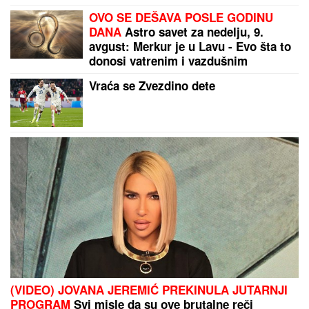
udara
BRANISLAV JOVANOVIĆ:
„Lale“ došle do daha