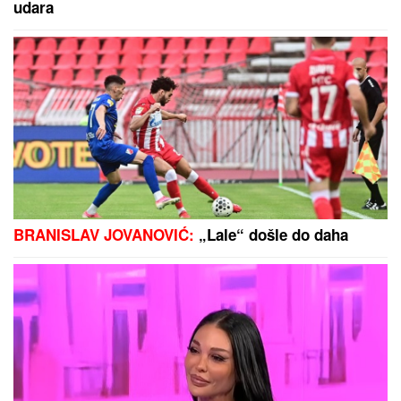
(VIDEO) JOVANA JEREMIĆ PREKINULA JUTARNJI
PROGRAM
Svi misle da su ove brutalne reči
upućene Draganu: "Svima sam donela samo dobro"