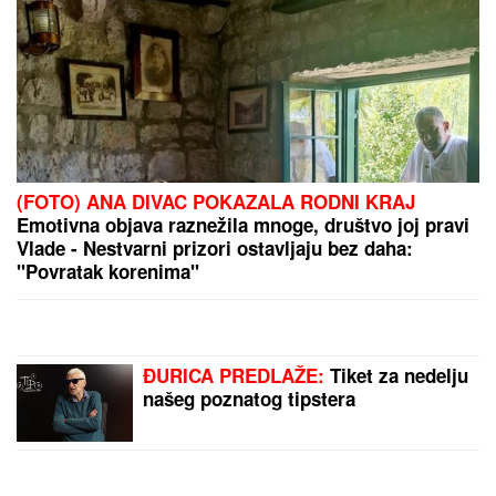
DONEO ODLUKU
Evo kada Asmin Durdžić napušta
Srbiju i ide u Dubrovnik: "Sto posto će biti tada"