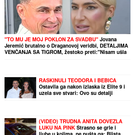
Handanović: Nadamo se
skoroj finalizaciji
dogovora između
"Gaspromnjefta" i "Mola"
BUKTI RAT IZMEĐU DVE
ČLANICE EU!
Zatvaraju
se granice, aerodromi
blokirani: Šengen puca
po šavovima
Monika Beluči (61) stigla
u Švajcarsku i svi gledaju
KAKVE FARMERKE NOSI -