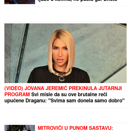
najređe je viđamo u ovom
izdanju, a baš joj pristaje:
Odabrala model koji
by Aklamator
izdužuje figuru, a onda se
vratila prepoznatljivom
stilu
PREPORUKA ZA VAS
"TO MU JE MOJ POKLON ZA SVADBU"
Jovana
Jeremić brutalno o Draganovoj veridbi, DETALJIMA
VENČANJA SA TIGROM, žestoko preti:"Nisam ušla
u pekaru da pravim kiflice" (VIDEO)