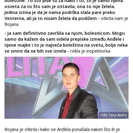
boleštine. To što piše tu za nakit i to, to je samo njena
osveta za to što sam je ostavila, ona to nije želela.
Jedina istina je da je nama podrška slala pare preko
Vesterna, ali ja to nisam želela da podižem -
otkrila nam je
Bojana.
- Ja sam definitivno završila sa njom, bolesnicom. Mogu
samo da kažem da sam videla prepiske između Anđele i
njene majke i to je najveća boleština na svetu, bolje neka
se smire da ne bih sve iznela -
rekla je inspektorka.
Foto: Tanja Andric
Bojana je otkrila i kako se Anđela ponašala nakon što ih je