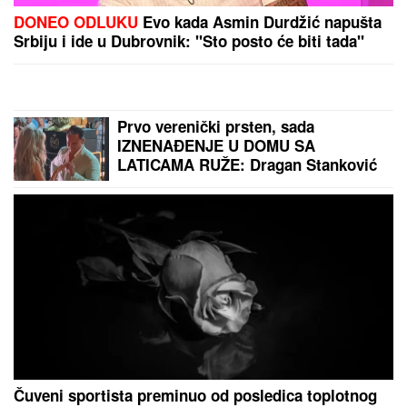
(VIDEO) TRUDNA ANITA DOVEZLA
LUKU NA PINK
Strasno se grle i
ljube u kolima, ne pušta ga: Blista
pred porođaj