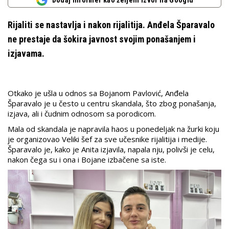
Dodaj Informer kao željeni izvor na Googlu
Rijaliti se nastavlja i nakon rijalitija. Anđela Šparavalo
ne prestaje da šokira javnost svojim ponašanjem i
izjavama.
Otkako je ušla u odnos sa Bojanom Pavlović, Anđela
Šparavalo je u često u centru skandala, što zbog ponašanja,
izjava, ali i čudnim odnosom sa porodicom.
Mala od skandala je napravila haos u ponedeljak na žurki koju
je organizovao Veliki šef za sve učesnike rijalitija i medije.
Šparavalo je, kako je Anita izjavila, napala nju, polivši je celu,
nakon čega su i ona i Bojane izbačene sa iste.