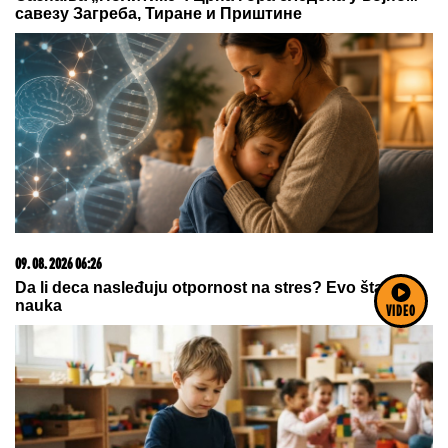
upućene Draganu: "Svima sam donela samo dobro"
Voditeljka zauvek odustala od
vantelesne, a sad sa mužem slavi 16
godina braka: "Dovoljni smo jedno
drugom"
Albanci u Prištini krenuli u opšti
napad na Zelenskog! Mnogo ih boli
to što ne priznaje Kosovo
by Aklamator
VIDEO