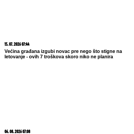
HUTI IZVELI JEDAN OD
NAJRAZORNIJIH UDARA:
Dronovima napali „Aramkovu“
rafineriju u Saudijskoj Arabiji
(VIDEO)
ON JE NOVI UČESNIK ELITE 10
Željko Mitrović
potvrdio njegov ulazak: Nestao iz javnosti, pa pravio
skandale i bio hapšen