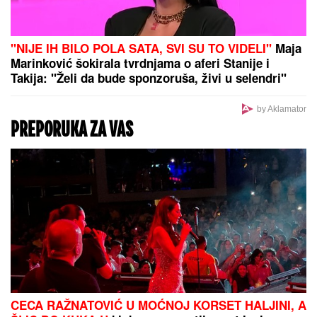
MITROVIĆI U PUNOM SASTAVU:
Milica pokazala kakav odnos ima sa
Željkovom UNUKOM EMOM - mnogi
ovo nisu očekivali! (FOTO)