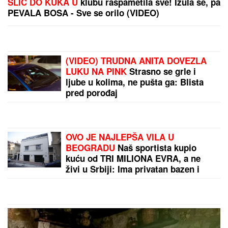
Argentinac stigao u rodni grad: Leo
Mesi neutešan zbog smrti oca