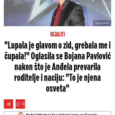
Tanja Andric
RIJALITI
"Lupala je glavom o zid, grebala me i
čupala!" Oglasila se Bojana Pavlović
nakon što je Anđela prevarila
roditelje i naciju: "To je njena
osveta"
0