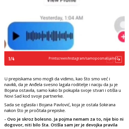
Printscreen/Instagram/samoposmatramo1
1
/
4
U prepiskama smo mogli da vidimo, kao što smo već i
navikli, da je Anđela svesno lagala roditelje i naciju da ju je
Bojana ostavila, samo kako bi pokupila svoje stvari i otišla u
Novi Sad kod svoje partnerke.
Sada se oglasila i Bojana Pavlović, koja je ostala šokirana
nakon što je pročitala prepiske.
- Ovo je skroz bolesno. Ja pojma nemam za to, nije bio ni
dogovor, niti bilo šta. Otišla sam jer je devojka pravila