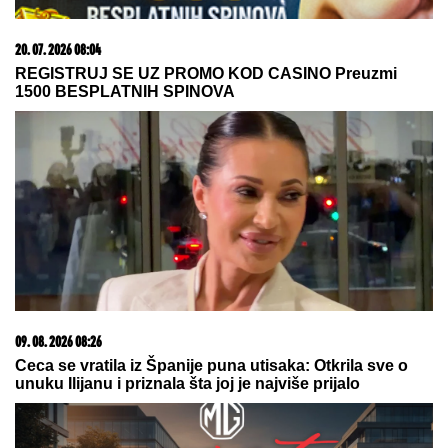
ŠLIC DO KUKA U
klubu raspametila sve! Izula se, pa
PEVALA BOSA - Sve se orilo (VIDEO)
(VIDEO) TRUDNA ANITA DOVEZLA
LUKU NA PINK
Strasno se grle i
ljube u kolima, ne pušta ga: Blista
pred porođaj
OVO JE NAJLEPŠA VILA U
BEOGRADU
Naš sportista kupio
kuću od TRI MILIONA EVRA, a ne
živi u Srbiji: Ima privatan bazen i
fitnes salu