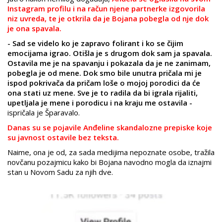
Instagram profilu i na račun njene partnerke izgovorila
niz uvreda, te je otkrila da je Bojana pobegla od nje dok
je ona spavala.
- Sad se videlo ko je zapravo folirant i ko se čijim
emocijama igrao. Otišla je s drugom dok sam ja spavala.
Ostavila me je na spavanju i pokazala da je ne zanimam,
pobegla je od mene. Dok smo bile unutra pričala mi je
ispod pokrivača da pričam loše o mojoj porodici da će
ona stati uz mene. Sve je to radila da bi igrala rijaliti,
upetljala je mene i porodicu i na kraju me ostavila -
ispričala je Šparavalo.
Danas su se pojavile Anđeline skandalozne prepiske koje
su javnost ostavile bez teksta.
Naime, ona je od, za sada medijima nepoznate osobe, tražila
novčanu pozajmicu kako bi Bojana navodno mogla da iznajmi
stan u Novom Sadu za njih dve.