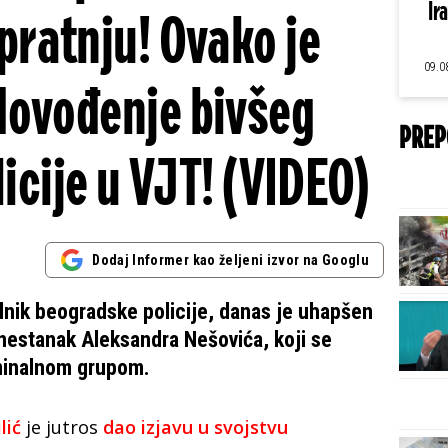
Ir
 pratnju! Ovako je
09.0
 dovođenje bivšeg
PREP
icije u VJT! (VIDEO)
Dodaj Informer kao željeni izvor na Googlu
elnik beogradske policije, danas je uhapšen
estanak Aleksandra Nešovića, koji se
minalnom grupom.
lić
je jutros
dao izjavu u svojstvu