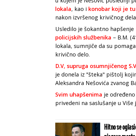
u kojem je Nešović poslednji p
lokala
, kao i
konobar koji je tu
nakon izvršenog krivičnog dela i
Usledilo je šokantno hapšenje
policijskih službenika
– B.M. (41
lokala, sumnjiče da su pomagali
krivično delo.
D.V, supruga osumnjičenog S.V
je donela iz "šteka" pištolj koji
Aleksandra Nešovića zvanog Baj
Svim uhapšenima
je određeno 
privedeni na saslušanje u Više 
Hitno se oglasi