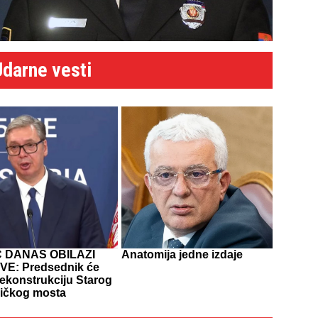
Udarne vesti
Ć DANAS OBILAZI
Anatomija jedne izdaje
E: Predsednik će
rekonstrukciju Starog
ničkog mosta