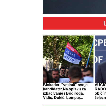
Blokaderi "vetirali" svoje
VUČI
kandidate: Na spisku za
RADOV
izbacivanje i Bodiroga,
obići 
Vidić, Đokić, Lompar...
želez