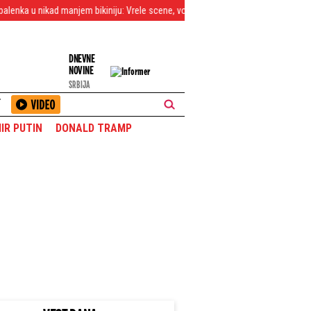
anjem bikiniju: Vrele scene, voda se sliva niz telo, a onda je pokazala guzu
DNEVNE
NOVINE
SRBIJA
T
IR PUTIN
DONALD TRAMP