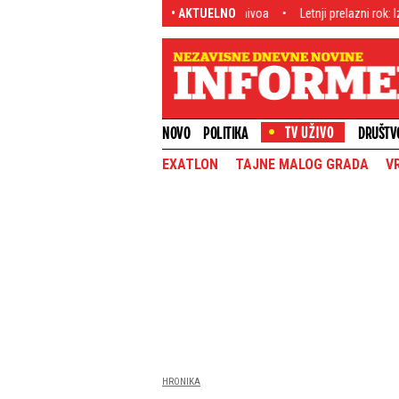
zgledati Savski most - Imaće tri nivoa
• AKTUELNO
Letnji prelazni rok: Iznenađujuće - Srb
NOVO
POLITIKA
DRUŠTV
EXATLON
TAJNE MALOG GRADA
V
HRONIKA