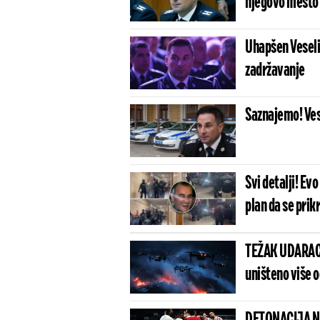
njegovo mesto
Uhapšen Veseli
zadržavanje
Saznajemo! Vese
Svi detalji! Ev
plan da se pri
TEŽAK UDARAC 
uništeno više 
DETONACIJA NA