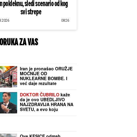
an pokleknu, sledi scenario od kog
svi strepe
8.2026
08:26
ORUKA ZA VAS
Iran je pronašao ORUŽJE
MOĆNIJE OD
NUKLEARNE BOMBE. I
već daje rezultate
DOKTOR ČUBRILO
kaže
da je ovo UBEDLJIVO
NAJZDRAVIJA HRANA NA
SVETU, a evo koju
namirnicu nikada NE
JEDE: "I moja baba je to
znala, a možda vam zvuči
suludo"
Ove KESICE odmah