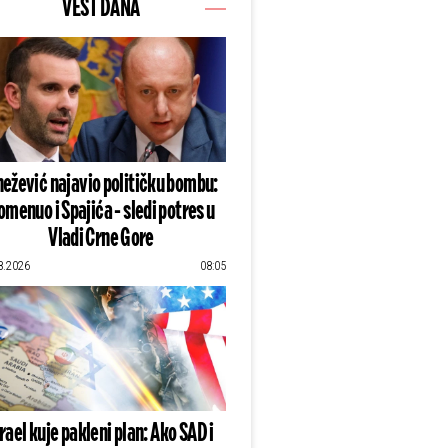
VEST DANA
ežević najavio političku bombu:
omenuo i Spajića - sledi potres u
Vladi Crne Gore
8.2026
08:05
zrael kuje pakleni plan: Ako SAD i