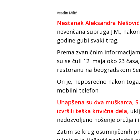
Veselin Milić
Nestanak Aleksandra Nešović
nevenčana supruga J.M., nakon 
godine gubi svaki trag.
Prema zvaničnim informacijama
su se čuli 12. maja oko 23 časa
restoranu na beogradskom Senj
On je, neposredno nakon toga, 
mobilni telefon.
Uhapšena su dva muškarca, S.V
izvršili teška krivična dela,
uklj
nedozvoljeno nošenje oružja i 
Zatim se krug osumnjičenih pr