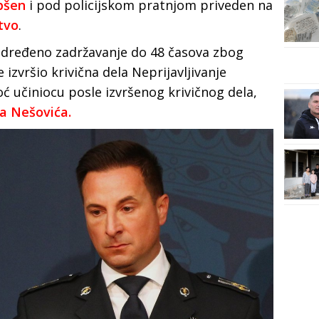
pšen
i pod policijskom pratnjom priveden na
tvo
.
 određeno zadržavanje do 48 časova zbog
izvršio krivična dela Neprijavljivanje
oć učiniocu posle izvršenog krivičnog dela,
a Nešovića.