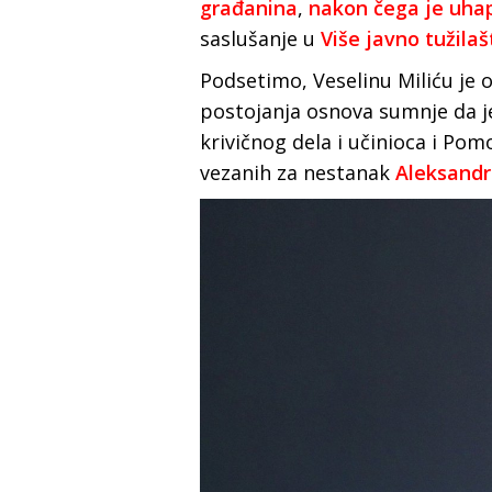
građanina
,
nakon čega je uha
saslušanje u
Više javno tužilaš
Podsetimo, Veselinu Miliću je
postojanja osnova sumnje da je 
krivičnog dela i učinioca i Pom
vezanih za nestanak
Aleksandr