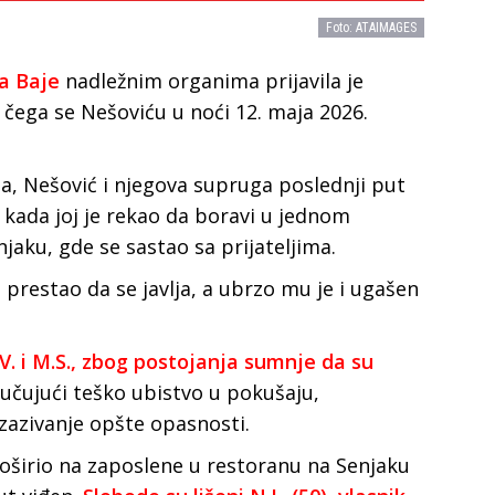
Foto: ATAIMAGES
a Baje
nadležnim organima prijavila je
čega se Nešoviću u noći 12. maja 2026.
, Nešović i njegova supruga poslednji put
, kada joj je rekao da boravi u jednom
aku, gde se sastao sa prijateljima.
prestao da se javlja, a ubrzo mu je i ugašen
. i M.S., zbog postojanja sumnje da su
učujući teško ubistvo u pokušaju,
izazivanje opšte opasnosti.
oširio na zaposlene u restoranu na Senjaku