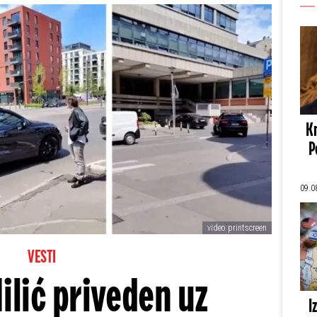
Kn
P
09.0
video printscreen
VESTI
ilić priveden uz
I