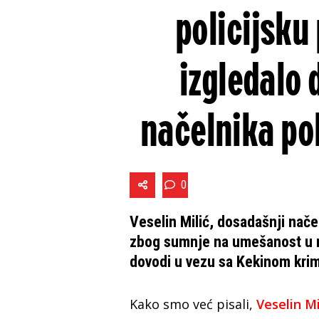
policijsku
izgledalo
načelnika pol
0
Veselin Milić, dosadašnji nač
zbog sumnje na umešanost u n
dovodi u vezu sa Kekinom kri
Kako smo već pisali,
Veselin Mi