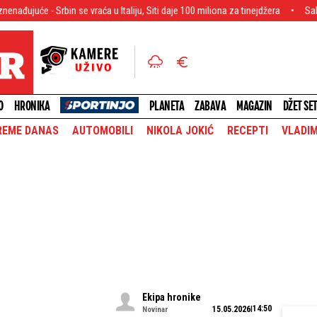
in se vraća u Italiju, Siti daje 100 miliona za tinejdžera
Sabalenka u nikad m
O
HRONIKA
PLANETA
ZABAVA
MAGAZIN
DŽET SE
REME DANAS
AUTOMOBILI
NIKOLA JOKIĆ
RECEPTI
VLADIM
Ekipa hronike
14:50
15.05.2026
Novinar