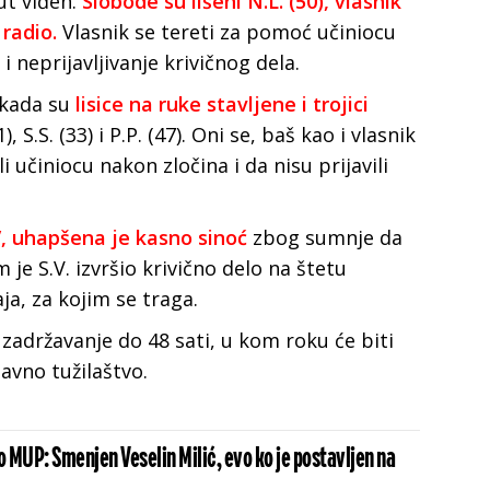
ut viđen.
Slobode su lišeni N.L. (50), vlasnik
 radio.
Vlasnik se tereti za pomoć učiniocu
 neprijavljivanje krivičnog dela.
 kada su
lisice na ruke stavljene i trojici
), S.S. (33) i P.P. (47). Oni se, baš kao i vlasnik
 učiniocu nakon zločina i da nisu prijavili
, uhapšena je kasno sinoć
zbog sumnje da
m je S.V. izvršio krivično delo na štetu
a, za kojim se traga.
zadržavanje do 48 sati, u kom roku će biti
javno tužilaštvo.
o MUP: Smenjen Veselin Milić, evo ko je postavljen na