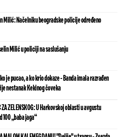
n Milić: Načelniku beogradske policije određeno
lin Milić u policiji na saslušanju
o ko je pucao, a ko krio dokaze - Banda imala razrađen
krije nestanak Kekinog čoveka
ZA ZELENSKOG: U Harkovskoj oblasti u avgustu
od 100 „baba jaga“
 MALOM KALEMEGDANU! "Delije" u transu - Zvezda