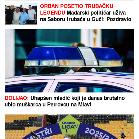
Milene Kačavende u Crnoj Gori!
Poginuo poznati muzičar nakon sudara sa
traktorom!
SVI KOMENTARIŠU! ONA U MINIĆU,
LJUBI GA:
Milena Popović i Igor
Jurić razmenjuju nežnost u javnosti
SKANDAL NA BALKANU!
Otkriveno