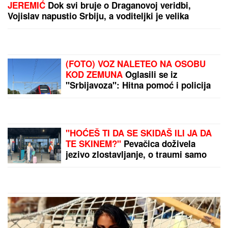
(FOTO) EVO GDE SE NALAZI PRVI MUŽ JOVANE
JEREMIĆ
Dok svi bruje o Draganovoj veridbi,
Vojislav napustio Srbiju, a voditeljki je velika
podrška: "Brak nam je bio savršen"
Vila najbogatije pevačice sa Balkana
je potpuno uništena: Opljačkana
posle njene smrti, unutra mrtvački
krst
(FOTO) VOZ NALETEO NA OSOBU
KOD ZEMUNA
Oglasili se iz
"Srbijavoza": Hitna pomoć i policija