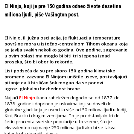
El Ninjo, koji je pre 150 godina odneo živote desetina
miliona ljudi, piše Vašington post.
El Ninjo, ili Južna oscilacija, je fluktuacija temperature
površine mora u istočno-centralnom Tihom okeanu koja
se javlja svakih nekoliko godina. Ove godine, zagrevanje
u ovim oblastima moglo bi biti tri stepena iznad
proseka, što bi oborilo rekorde.
List podseća da su pre skoro 150 godina klimatske
promene izazvane El Ninjom uništile useve, postavljajući
pitanje da li bi sličan šok mogao da se ponovi i
ugrozi globalnu bezbednost hrane.
Najjači
El Ninjo
ikada zabeležen dogodio se od 1877. do
1878. godine i doprineo je uslovima koji su doveli do
globalne gladi koja je usmrtila više od 50 miliona ljudi u Indiji,
Kini, Brazilu i drugim zemljama. To je predstavljalo tri do
četiri procenta svetske populacije u to vreme, što je
ekvivalentno najmanje 250 miliona ljudi ako bi se takva
katastrofa dogodila danas.