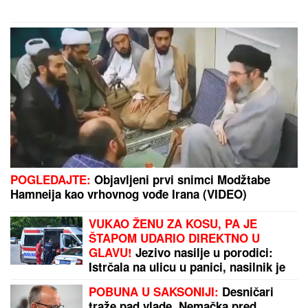
CECA STIGLA U CRNU GORU! U
šik
izdanju došla na aerodrom, sačekao
je crni kombi: "U papučama sam,
skršiću se" (VIDEO)