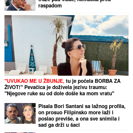
Domaćice su saznale šta se dešava
sa PEŠKIRIMA kada ih DRŽE U
KUPATILU i krenule su masovno da
im menjaju mesto