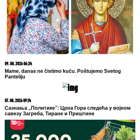
Filipom Đukićem, pa nestala! Rodila
ćerku i potpuno promenila izgled!
(FOTO)
by Aklamator
09. 08. 2026 11:54
Ana Ivanović ovo sprema za ručak: Zdravo, ukusno i
brzo