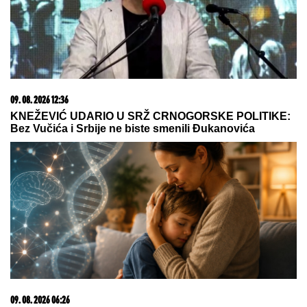
15. 07. 2026 07:44
Većina građana izgubi novac pre nego što stigne na
letovanje - ovih 7 troškova skoro niko ne planira