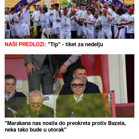
čiji je dron koji je pao u Bugarskoj –
Ambasador HITNO POZVAN NA
RAPORT!
Ceca Ražnatović operisana 8 sati! Javile se
komplikacije, ona se nije odvajala od pevačice!
(FOTO)
Glumica iz Harija Potera otvorila
OnlyFans profil - zarađuje 17.300
EVRA NA DAN: "Nisam mogla da
izdržavam decu. Doživela sam slom.