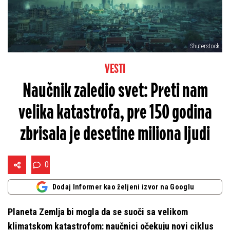
Shuterstock
VESTI
Naučnik zaledio svet: Preti nam
velika katastrofa, pre 150 godina
zbrisala je desetine miliona ljudi
0
Dodaj Informer kao željeni izvor na Googlu
Planeta Zemlja bi mogla da se suoči sa velikom
klimatskom katastrofom: naučnici očekuju novi ciklus