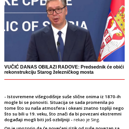
VUČIĆ DANAS OBILAZI RADOVE: Predsednik će obići
rekonstrukciju Starog železničkog mosta
- Istovremene višegodišnje suše slične onima iz 1870-ih
mogle bi se ponoviti. Situacija se sada promenila po
tome što su naša atmosfera i okeani znatno topliji nego
što su bili u 19. veku, što znači da bi povezani ekstremni
događaji mogli biti još ozbiljniji -
rekao je Sing.
On je upozorio da će povećani rizik od suše povezan sa