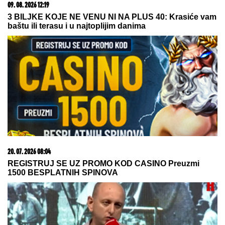
09. 08. 2026 13:07
HITAN SASTANAK VRHA IRANA Pezeškijan i Hamnei
u četiri oka: Spremaju odgovor na nove pretnje SAD i
Izraela
09. 07. 2026 09:20
Komfor po meri klijenata: nova linija paketa ALTA
banke