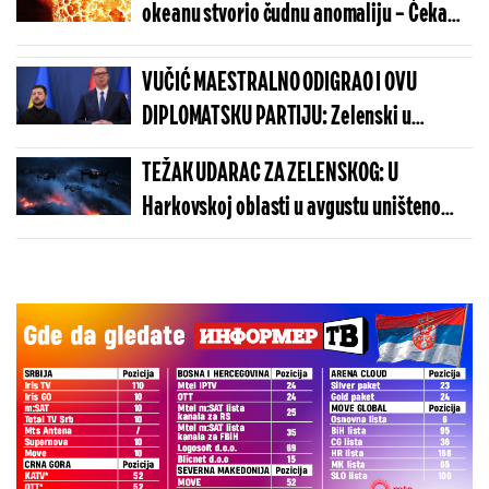
okeanu stvorio čudnu anomaliju – Čeka
nas pakao
VUČIĆ MAESTRALNO ODIGRAO I OVU
DIPLOMATSKU PARTIJU: Zelenski u
Beogradu potvrdio - Kosovo je Srbija
TEŽAK UDARAC ZA ZELENSKOG: U
Harkovskoj oblasti u avgustu uništeno
više od 100 „baba jaga“