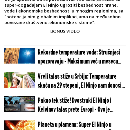
super-događajem El Ninjo ugroziti bezbednost hrane,
vode i ekonomske bezbednosti u mnogim regionima, sa
"potencijalnim globalnim implikacijama na međusobno
povezane društveno-ekonomske sisteme".
BONUS VIDEO
Rekordne temperature voda: Stručnjaci
upozoravaju - Maksimum već u mesecu
maju
Vreli talas stiže u Srbiju: Temperature
skaču na 29 stepeni, El Ninjo nam donosi
pakleno leto
Pakao tek stiže! Dvostruki El Ninjo i
Kelvinov talas prete Evropi - Ovo je
direktan udar na Srbiju (MAPA)
Planeta u plamenu: Super El Ninjo u