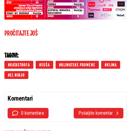
PROČITAJTE JOŠ
TAGOVI:
KATASTROFA
SUŠA
KLIMATSKE PROMENE
KLIMA
EL NINJO
Komentari
0 komentara
Pošaljite komentar