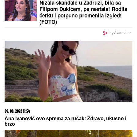
(FOTO) MILICU VELIČKOVIĆ ZADESILA NOVA
NEPRIJATNOST NA ADI BOJANI
Prolazi kroz
agoniju, oglasila se i otkrila šta se dešava nakon
haosa sa Terzom