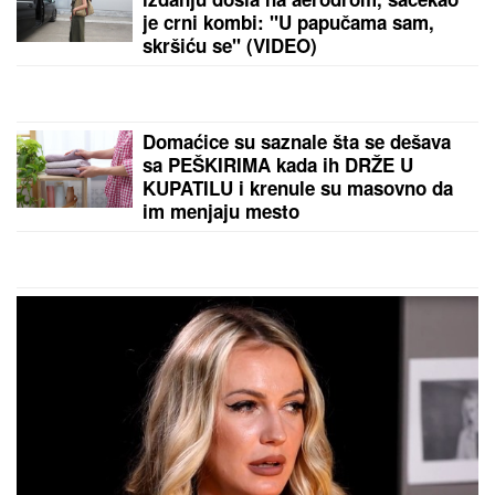
NAŠI PREDLOZI:
"Tip" - tiket za nedelju
"Marakana nas nosila do preokreta protiv Bazela,
neka tako bude u utorak"