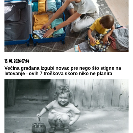
POGLEDAJTE:
Objavljeni prvi snimci Modžtabe
Hamneija kao vrhovnog vođe Irana (VIDEO)
VUKAO ŽENU ZA KOSU, PA JE
ŠTAPOM UDARIO DIREKTNO U
GLAVU!
Jezivo nasilje u porodici:
Istrčala na ulicu u panici, nasilnik je
stigao, prolaznici sprečili katastrofu
POBUNA U SAKSONIJI:
Desničari
traže pad vlade, Nemačka pred