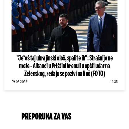
"Je*eš taj ukrajinski ološ, spalite ih": Strašnije ne
može - Albanci u Prištini krenuli u opšti udar na
Zelenskog, ređaju se pozivi na linč (FOTO)
09.08.2026
11:35
PREPORUKA ZA VAS