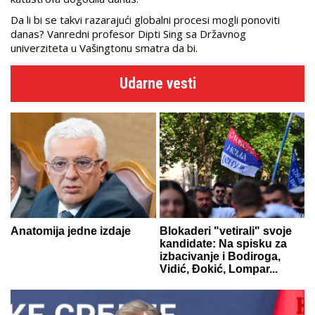
Da li bi se takvi razarajući globalni procesi mogli ponoviti
danas? Vanredni profesor Dipti Sing sa Državnog
univerziteta u Vašingtonu smatra da bi.
Udarne vesti
Anatomija jedne izdaje
Blokaderi "vetirali" svoje
kandidate: Na spisku za
izbacivanje i Bodiroga,
Vidić, Đokić, Lompar...