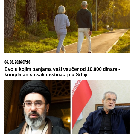
"Ovo je prevršilo svaku meru!":
Turista zanemeo od šoka -
pogledajte šta se naplaćuje na jednoj
italijanskoj plaži