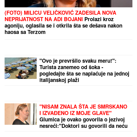
by Aklamator
PREPORUKA ZA VAS
IMA PREDIVNO IMANJE NA KOSOVU I METOHIJI
Milan Vasić pokazao deo dvorišta i raznežio: Sin
Despot prohodao na Kosmetu