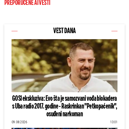
PREPORUČENE AI VESTI
VEST DANA
GOSI ekskluziva: Evo šta je samozvani vođa blokadera
s Uba radio 2017. godine - Raskrinkan "Petkopaćenik",
osuđeni narkoman
09.08.2026
13:01