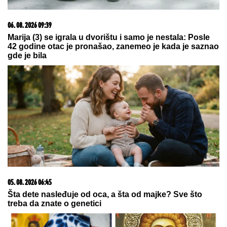
raspadom
"UVUKAO ME U ŽBUNJE,
tu je počela BORBA ZA
ŽIVOT!" Pevačica je doživela jezivu traumu:
"Njegove ruke su od dole došle ka mom vratu"
Pisala Bori Santani sa lažnog profila,
on prosuo Filipinsko more laži i
poslao previše, a ona sve snimila i
sad ga drži u šaci
Nizala skandale u Zadruzi, bila sa