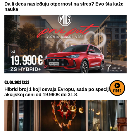
06. 08. 2026 09:39
Marija (3) se igrala u dvorištu i samo je nestala: Posle
42 godine otac je pronašao, zanemeo je kada je saznao
gde je bila
VIDEO
05. 08. 2026 06:45
Šta dete nasleđuje od oca, a šta od majke? Sve što
treba da znate o genetici