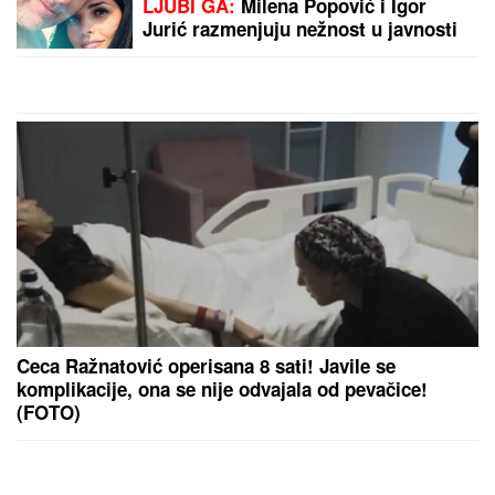
Zvezde
Naša pevačica rodila sina, pa morala da ga napusti,
on danas radi kao moler: "Nikad ga se nisam
odrekla"
STANKOVIĆ ZAGRMEO POSLE
POBEDE:
"Nek ostave momke na
miru"! Evo šta kaže o isključenju
golmana!
Paparaco: Uhvatili smo mlađeg sina