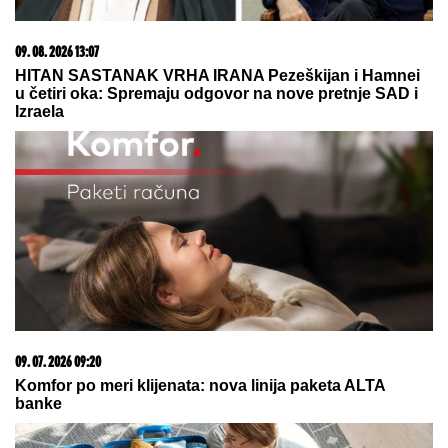
"NISAM ZNALA ŠTA JE SMRSKANO
I IZVAĐENO IZ MOJE GLAVE"
Glumica je ovako govorila o jezivoj
nesreći:"Doktori su govorili da neću
moći da govorim"