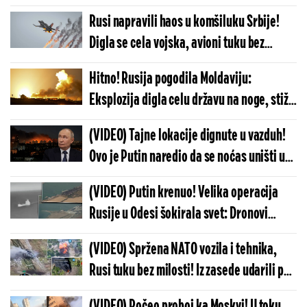
Svet ovo mora da vidi, zapadni mediji ćute
Rusi napravili haos u komšiluku Srbije!
i kriju
Digla se cela vojska, avioni tuku bez
milosti - hitno se oglasila vojska
Hitno! Rusija pogodila Moldaviju:
Eksplozija digla celu državu na noge, stižu
prvi snimci sa mesta udara
(VIDEO) Tajne lokacije dignute u vazduh!
Ovo je Putin naredio da se noćas uništi u
Kijevu: Vojska se hitno oglasila
(VIDEO) Putin krenuo! Velika operacija
Rusije u Odesi šokirala svet: Dronovi
snimili trenutke pravog užasa
(VIDEO) Spržena NATO vozila i tehnika,
Rusi tuku bez milosti! Iz zasede udarili po
koloni, vojnici u panici beže, sve gori oko
(VIDEO) Počeo proboj ka Moskvi! U toku