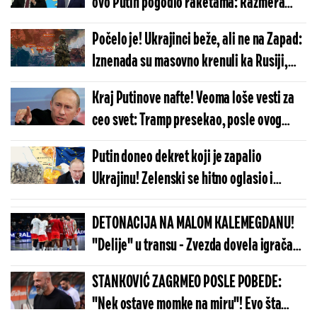
ovo Putin pogodio raketama: Razmera
uništenja je jeziva, izvršio je brutalnu
Počelo je! Ukrajinci beže, ali ne na Zapad:
odmazdu
Iznenada su masovno krenuli ka Rusiji,
Moskvu mole samo za jedno
Kraj Putinove nafte! Veoma loše vesti za
ceo svet: Tramp presekao, posle ovog
kreće pakao - planeta se sprema za
Putin doneo dekret koji je zapalio
najgore
Ukrajinu! Zelenski se hitno oglasio i
saopštio šokantne vesti: "Moramo da
reagujemo..."
DETONACIJA NA MALOM KALEMEGDANU!
"Delije" u transu - Zvezda dovela igrača
Real Madrida!
STANKOVIĆ ZAGRMEO POSLE POBEDE:
"Nek ostave momke na miru"! Evo šta