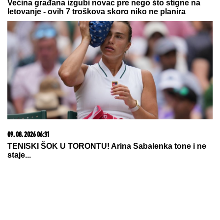
crkveno venčanje
MUŠKARAC SKOČIO U DUNAV I
NESTAO
Užas kod Bele stene: Hteo
da se osveži i nije isplivao
by Aklamator
09. 08. 2026 06:24
Mame, danas ne čistimo kuću. Poštujemo Svetog
Panteliju