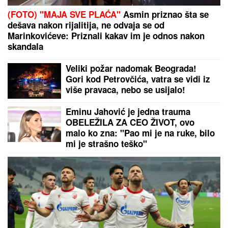
"MNOGO SAM TUŽAN, POČIVAJ U MIRU"
Pevačica
umrla nakon borbe sa leukemijom, imala
transplantaciju koštane srži, pa se stanje pogoršalo:
Emir Habibović se oprostio
AMERIKU POTRESA SLUČAJ
"ŽIVOG DONORA":
Pokušali da
uzmu organ od pacijenta koji je još
bio živ!
KRVAVA ČITULJA POKRENULA
PAKAO U BALKANSKOM GRADU?!
Opsadno stanje na ulicama, MECI
LETE NA SVE STRANE: Drama
počela ubistvom na sastanku zbog
duga Zviceru, onda je usledio HAOS