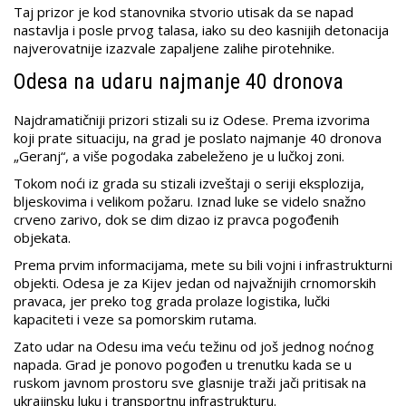
Taj prizor je kod stanovnika stvorio utisak da se napad
nastavlja i posle prvog talasa, iako su deo kasnijih detonacija
najverovatnije izazvale zapaljene zalihe pirotehnike.
Odesa na udaru najmanje 40 dronova
Najdramatičniji prizori stizali su iz Odese. Prema izvorima
koji prate situaciju, na grad je poslato najmanje 40 dronova
„Geranj“, a više pogodaka zabeleženo je u lučkoj zoni.
Tokom noći iz grada su stizali izveštaji o seriji eksplozija,
bljeskovima i velikom požaru. Iznad luke se videlo snažno
crveno zarivo, dok se dim dizao iz pravca pogođenih
objekata.
Prema prvim informacijama, mete su bili vojni i infrastrukturni
objekti. Odesa je za Kijev jedan od najvažnijih crnomorskih
pravaca, jer preko tog grada prolaze logistika, lučki
kapaciteti i veze sa pomorskim rutama.
Zato udar na Odesu ima veću težinu od još jednog noćnog
napada. Grad je ponovo pogođen u trenutku kada se u
ruskom javnom prostoru sve glasnije traži jači pritisak na
ukrajinsku luku i transportnu infrastrukturu.