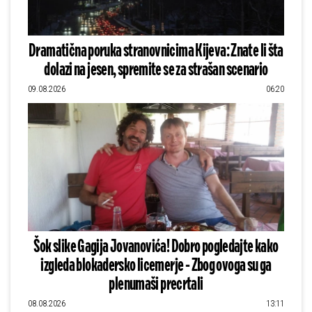
Dramatična poruka stranovnicima Kijeva: Znate li šta
dolazi na jesen, spremite se za strašan scenario
09.08.2026
06:20
Šok slike Gagija Jovanovića! Dobro pogledajte kako
izgleda blokadersko licemerje - Zbog ovoga su ga
plenumaši precrtali
08.08.2026
13:11