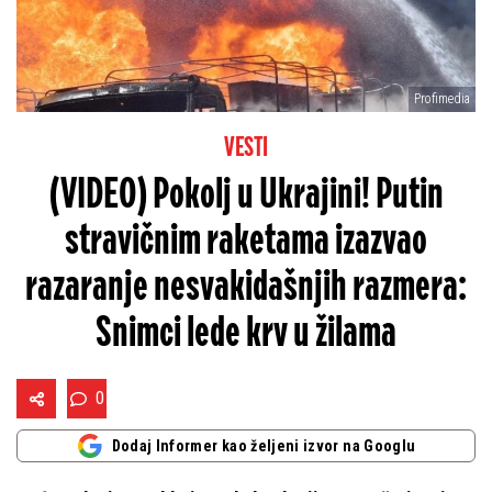
Profimedia
VESTI
(VIDEO) Pokolj u Ukrajini! Putin
stravičnim raketama izazvao
razaranje nesvakidašnjih razmera:
Snimci lede krv u žilama
0
Dodaj Informer kao željeni izvor na Googlu