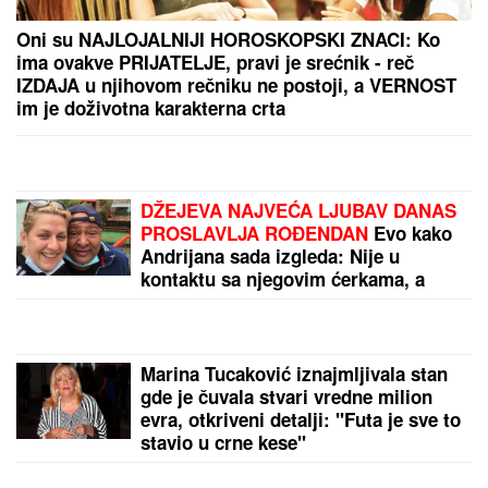
Srbija izgubila košem u poslednjoj sekundi, veliko
iznenađenje, ovo nikako nije dobro
"Specijalan pozdrav za Slobu Vasića, Minu Kostić i
celo F odeljenje u Lazi" Vuk Mob opet šokira
izjavom!
by Aklamator