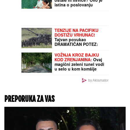
NA NJEMU!
Vatrogasci i
Hitna OTRČALI na lice
mesta, haos u Rijeci
Srpkinja koja radi u
Hrvatskoj otkrila istinu o
bakšišu: Bojana je
jednom rečenicom
izazvala haos na mrežama
Milijarder ili kralj hleba u
dugovima od kog nisu