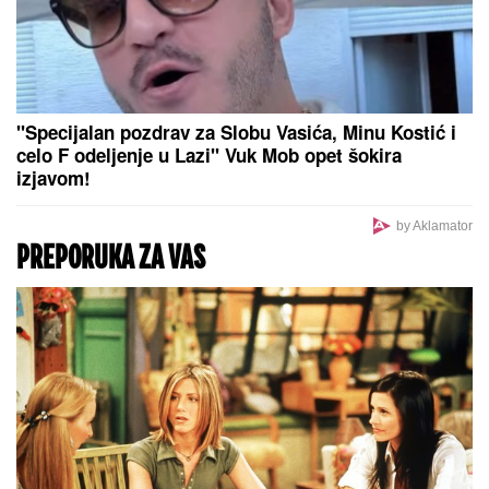
"U
ovim godinama MUŽEVI NAJČEŠĆE VARAJU":
Vladeta Jerotić upozorio da JEDAN SIGNAL žene
često ignorišu - zato brakovi pucaju