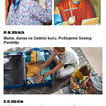
OBELEŽILA ZA CEO ŽIVOT, ovo
malo ko zna: "Pao mi je na ruke, bilo
mi je strašno teško"
NAPUŠTA CRVENU ZVEZDU?
Veliko pojačanje
odlazi sa Marakane
ŽENI SE DEJAN STANKOVIĆ KRALJ!
Prelepa doktorka u raskošnoj
venčanici, on u odelu sa crvenom
kravatom: Ne skidaju osmeh pred