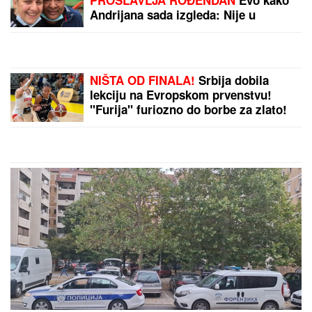
"ŽELIM BEBU"
Jelena Gavrilović
progovorila o svadbi, renoviranju
kuće, zašto je pristala na rijaliti i
obnaživanje: "Išla sam roditeljima da
kažem da odustajem"
DVOJICA RADNIKA POVREĐENA U
FABRICI
Incident u Kikindi: Jedan
hitno prevezen u Novi Sad