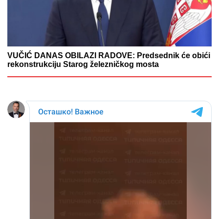
VUČIĆ DANAS OBILAZI RADOVE: Predsednik će obići
rekonstrukciju Starog železničkog mosta