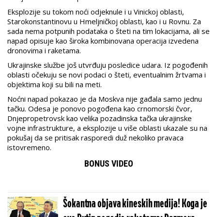
Eksplozije su tokom noći odjeknule i u Vinickoj oblasti,
Starokonstantinovu u Hmeljničkoj oblasti, kao i u Rovnu. Za
sada nema potpunih podataka o šteti na tim lokacijama, ali se
napad opisuje kao široka kombinovana operacija izvedena
dronovima i raketama.
Ukrajinske službe još utvrđuju posledice udara. Iz pogođenih
oblasti očekuju se novi podaci o šteti, eventualnim žrtvama i
objektima koji su bili na meti.
Noćni napad pokazao je da Moskva nije gađala samo jednu
tačku. Odesa je ponovo pogođena kao crnomorski čvor,
Dnjepropetrovsk kao velika pozadinska tačka ukrajinske
vojne infrastrukture, a eksplozije u više oblasti ukazale su na
pokušaj da se pritisak rasporedi duž nekoliko pravaca
istovremeno.
BONUS VIDEO
Šokantna objava kineskih medija! Koga je