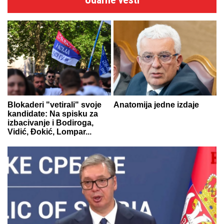
Blokaderi "vetirali" svoje
Anatomija jedne izdaje
kandidate: Na spisku za
izbacivanje i Bodiroga,
Vidić, Đokić, Lompar...