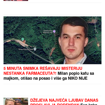
u selo u kom komšije
govore pet jezika, a rode
su svete ptice (FOTO)
by Aklamator
PREPORUKA ZA VAS
RASKINULI TEODORA I BEBICA
Ostavila ga nakon
izlaska iz Elite 9 i uzela sve stvari: Ovo su detalji