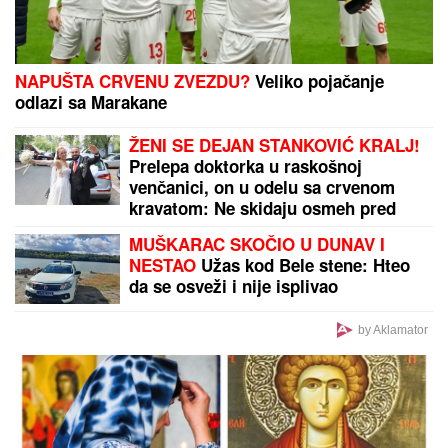
(FOTO)
(FOTO) "MAJA SVE PLAĆA"
Asmin priznao šta se
dešava nakon rijalitija, ne odvaja se od
Marinkovićeve: Priznali kakav im je odnos nakon
skandala
Veliki požar nadomak Beograda!
Gori kod Petrovčića, vatra se vidi iz
više pravaca, nebo se usijalo!
Eminu Jahović je jedna trauma