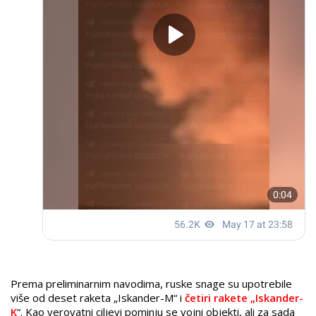
Prema preliminarnim navodima, ruske snage su upotrebile
više od deset raketa „Iskander-M“ i
četiri rakete „Iskander-
K
“. Kao verovatni ciljevi pominju se vojni objekti, ali za sada