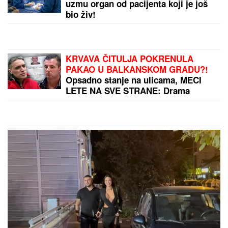
Andrijana sada izgleda: Nije u
kontaktu sa njegovim ćerkama, a
jedan detalj svi komentarišu
Marina Tucaković iznajmljivala stan
gde je čuvala stvari vredne milion
evra, otkriveni detalji: "Futa je sve to
stavio u crne kese"