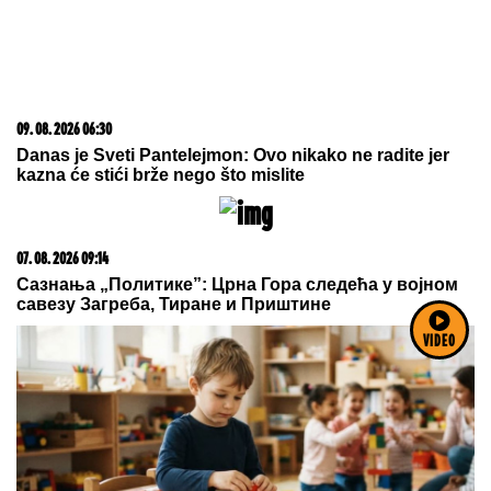
15. 07. 2026 07:44
Većina građana izgubi novac pre nego što stigne na
letovanje - ovih 7 troškova skoro niko ne planira
VIDEO