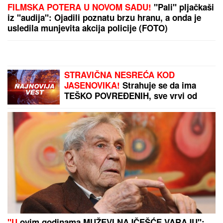
5 MINUTA SNIMKA REŠAVAJU MISTERIJU
NESTANKA FARMACEUTA?!
Milan popio kafu sa
majkom, otišao na posao i više ga NIKO NIJE
VIDEO: Supruzi je poslao OVU poruku (FOTO)
DŽEJEVA NAJVEĆA LJUBAV DANAS
PROSLAVLJA ROĐENDAN
Evo kako
Andrijana sada izgleda: Nije u
kontaktu sa njegovim ćerkama, a
jedan detalj svi komentarišu
NIŠTA OD FINALA!
Srbija dobila
lekciju na Evropskom prvenstvu!
"Furija" furiozno do borbe za zlato!