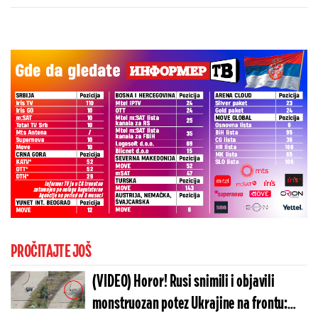
kaže o isključenju golmana!
PROČITAJTE JOŠ
(VIDEO) Horor! Rusi snimili i objavili
monstruozan potez Ukrajine na frontu: