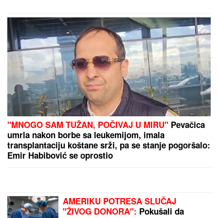
PREPORUKA ZA VAS
Oni su NAJLOJALNIJI HOROSKOPSKI ZNACI: Ko
ima ovakve PRIJATELJE, pravi je srećnik - reč
IZDAJA u njihovom rečniku ne postoji, a VERNOST
im je doživotna karakterna crta
DŽEJEVA NAJVEĆA LJUBAV DANAS
PROSLAVLJA ROĐENDAN
Evo kako