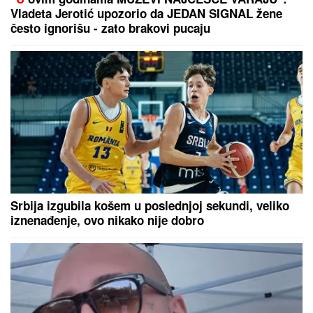
FILMSKA POTERA U NOVOM SADU!
"Pali" pljačkaši
iz "audija": Ojadili poznatu brzu hranu, a onda je
usledila munjevita akcija policije (FOTO)
STRAVIČNA NESREĆA KOD
JASENOVIKA!
Strahuje se da ima
TEŠKO POVREĐENIH, sve vrvi od
policije i Hitne pomoći (FOTO)