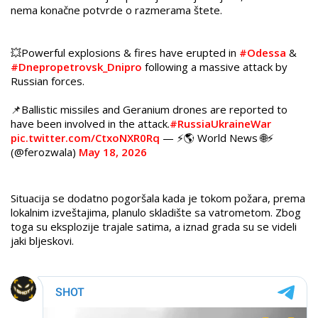
nema konačne potvrde o razmerama štete.
💥Powerful explosions & fires have erupted in
#Odessa
&
#Dnepropetrovsk_Dnipro
following a massive attack by
Russian forces.
📌Ballistic missiles and Geranium drones are reported to
have been involved in the attack.
#RussiaUkraineWar
pic.twitter.com/CtxoNXR0Rq
— ⚡️🌎 World News 🌐⚡️
(@ferozwala)
May 18, 2026
Situacija se dodatno pogoršala kada je tokom požara, prema
lokalnim izveštajima, planulo skladište sa vatrometom. Zbog
toga su eksplozije trajale satima, a iznad grada su se videli
jaki bljeskovi.