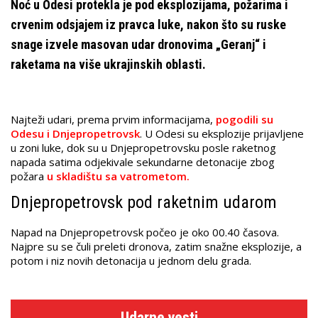
Noć u Odesi protekla je pod eksplozijama, požarima i
crvenim odsjajem iz pravca luke, nakon što su ruske
snage izvele masovan udar dronovima „Geranj“ i
raketama na više ukrajinskih oblasti.
Najteži udari, prema prvim informacijama,
pogodili su
Odesu i Dnjepropetrovsk
. U Odesi su eksplozije prijavljene
u zoni luke, dok su u Dnjepropetrovsku posle raketnog
napada satima odjekivale sekundarne detonacije zbog
požara
u skladištu sa vatrometom.
Dnjepropetrovsk pod raketnim udarom
Napad na Dnjepropetrovsk počeo je oko 00.40 časova.
Najpre su se čuli preleti dronova, zatim snažne eksplozije, a
potom i niz novih detonacija u jednom delu grada.
Udarne vesti