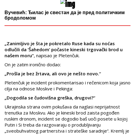
Вучевић: Ђилас је свестан да је пред политичким
бродоломом
„Zanimljivo je šta je pokretalo Ruse kada su noćas
odlučili da ‘Šahedom’ počaste kineski trgovački brod u
našem moru“
, napisao je Pletenčuk.
On je zatim ironično dodao:
„Prošla je bez žrtava, ali ovo je nešto novo.“
Pletenčuk je incident prokomentarisao i rečenicom koja jasno
cilja na odnose Moskve i Pekinga:
„Dogodila se čudovišna greška, drugovi?“
Ukrajinska strana ovim pokušava da naglasi neprijatnost
trenutka za Moskvu. Ako je kineski brod zaista pogođen
ruskim dronom, incident se dogodio baš uoči posete u kojoj
Putin i Si treba da razgovaraju o produbljivanju
„sveobuhvatnog partnerstva i strateške saradnje“. Kremlj je