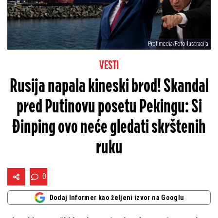
Profimedia/Fotoilustracija
VESTI
Rusija napala kineski brod! Skandal
pred Putinovu posetu Pekingu: Si
Đinping ovo neće gledati skrštenih
ruku
0
Dodaj Informer kao željeni izvor na Googlu