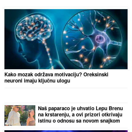
na plaži: Dok ona spava Siniša uči
Željka da pliva, a Marija i Tića se
sunčaju (Video)
ČOLA PRIČAO SA ĆERKOM DOK JE UŽIVALA NA
MORU
Lara došla na plažu sa torbom od 1.500 eura,
a evo kako je reagovala na poziv oca
(PAPARACO) MIODRAG RADONJIĆ