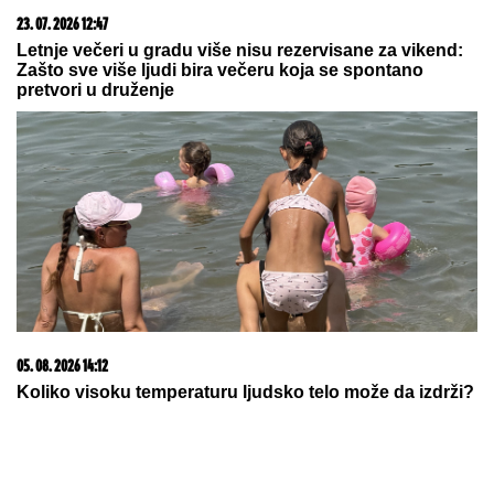
03. 08. 2026 13:23
Hibrid broj 1 koji osvaja Evropu, sada po specijalnoj
akcijskoj ceni od 19.990€ do 31.8.
09. 07. 2026 09:20
Komfor po meri klijenata: nova linija paketa ALTA
banke