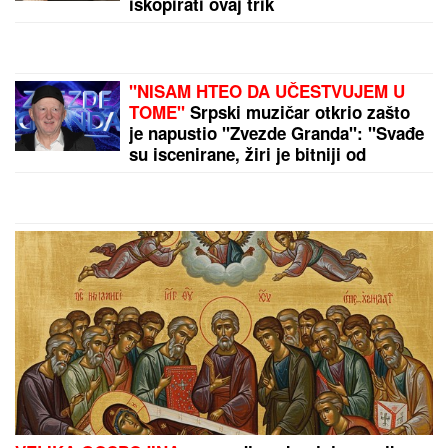
"DEVOJKA JE RADNICA U NJEGOVOJ FIRMI, PRAVI
BUREKE"
Jovana Jeremić neće više da ćuti,
progovorila o Draganu Stankoviću i veridbi:
"Poklanjam mu titulu bivšeg dečka JJ"
by Aklamator
PREPORUKA ZA VAS