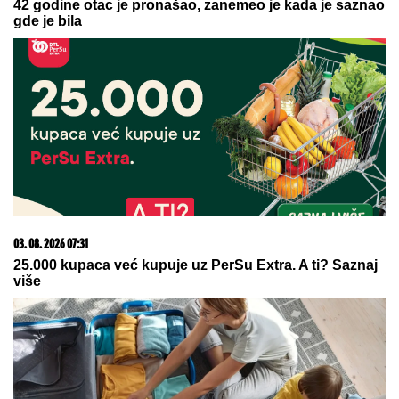
06. 08. 2026 06:38
Da li je genetika zaslužna za rađanje blizanaca? Istina o
naslednim faktorima i blizanačkoj trudnoći
05. 08. 2026 15:45
Сазнања „Политике”: Ко је поставио замку
Митрополиту Методију у Горњем Заостру