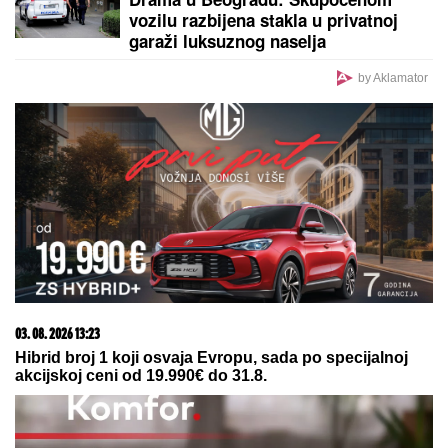
opljačkana u Istanbulu, verovala devojci, a ova je
posle svega blokirala na mrežama
Uroš Stanić OTKRIVA TAJNU
SELIDBU! PRETNJE, TUŽBE OD
200.000 EVRA i USLOVI za povratak
u Elitu 10 ŠOKIRALI JAVNOST
MILICA NAMAMILA PEKARA (73)
ZBOG INTIMNIH ODNOSA, PA GA
ZVERSKI MUČILA DO SMRTI!
Otkrivamo detalje ubistva na
Karaburmi koji LEDE KRV: Izdahnuo
u najgorim mukama dok su ga
osumnjičeni pljačkali