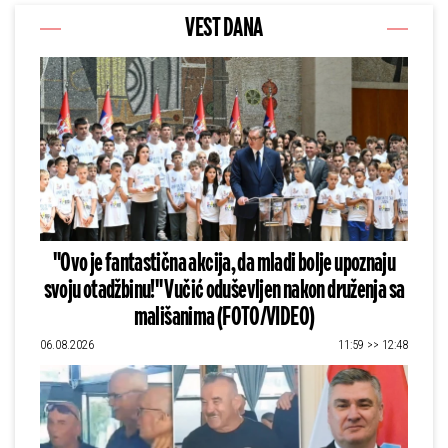
VEST DANA
"Ovo je fantastična akcija, da mladi bolje upoznaju
svoju otadžbinu!" Vučić oduševljen nakon druženja sa
mališanima (FOTO/VIDEO)
06.08.2026
11:59 >> 12:48