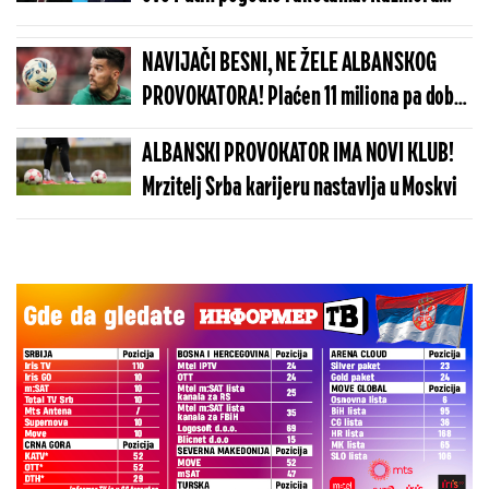
uništenja je jeziva, izvršio je brutalnu
odmazdu
NAVIJAČI BESNI, NE ŽELE ALBANSKOG
PROVOKATORA! Plaćen 11 miliona pa dobio
brutalnu poruku
ALBANSKI PROVOKATOR IMA NOVI KLUB!
Mrzitelj Srba karijeru nastavlja u Moskvi