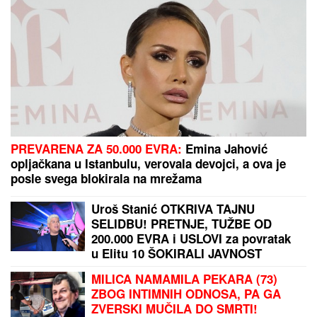
VELIKA GOSPOJINA
ove godine zbunjuje vernike:
Svi misle da znaju pravila proslavljanja
Bogorodičinog praznika, ali OVAJ DETALJ MENJA
SVE
JANJUŠ SA ĆERKOM NA ADI
BOJANI
Provodio se na plaži sa
Milicom Veličković, pa pokazao ŠTA