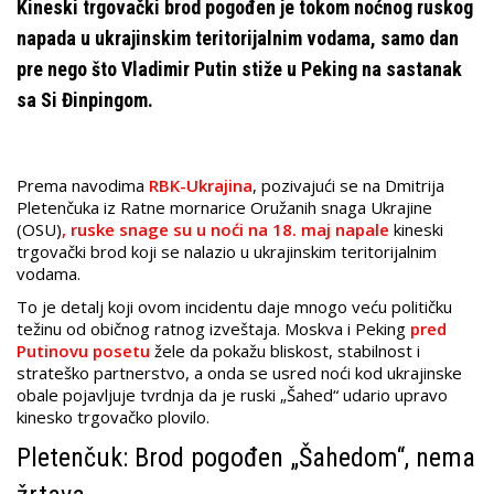
Kineski trgovački brod pogođen je tokom noćnog ruskog
napada u ukrajinskim teritorijalnim vodama, samo dan
pre nego što Vladimir Putin stiže u Peking na sastanak
sa Si Đinpingom.
Prema navodima
RBK-Ukrajina
, pozivajući se na Dmitrija
Pletenčuka iz Ratne mornarice Oružanih snaga Ukrajine
(OSU)
, ruske snage su u noći na 18. maj napale
kineski
trgovački brod koji se nalazio u ukrajinskim teritorijalnim
vodama.
To je detalj koji ovom incidentu daje mnogo veću političku
težinu od običnog ratnog izveštaja. Moskva i Peking
pred
Putinovu posetu
žele da pokažu bliskost, stabilnost i
strateško partnerstvo, a onda se usred noći kod ukrajinske
obale pojavljuje tvrdnja da je ruski „Šahed“ udario upravo
kinesko trgovačko plovilo.
Pletenčuk: Brod pogođen „Šahedom“, nema