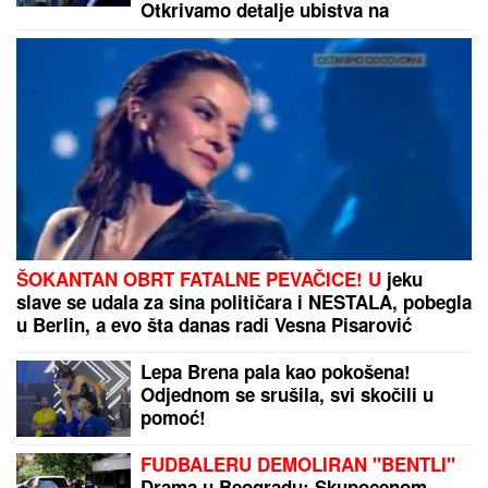
RADE KRUNA I ON: U prvom planu
tetovaža koju je posvetio naslednici
(FOTO)
PROVERE U NOMADSKIM
KAMPOVIMA:
Velika akcija policije
širom Italije
PREVARENA ZA 50.000 EVRA:
Emina Jahović