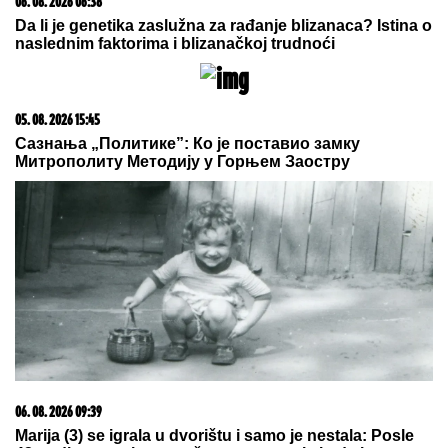
05. 08. 2026 14:12
Koliko visoku temperaturu ljudsko telo može da izdrži?
06. 08. 2026 18:07
Rešetao po Superligi, bio blizu prelaska u Zvezdu, a
sada stiže u komšiluk