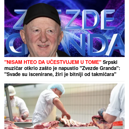
SE SKROZ OPUSTIO NA BAZENU
Pijucka alkohol, telefonira iz vode, a
društvo mu pravi KOLEGA (VIDEO)
RAZBIJENA BANDA U
ULCINjU: Sa
specijalnim uređajem otimali novac i
stvari turistima na Velikoj plaži