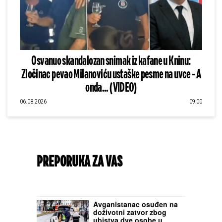
Osvanuo skandalozan snimak iz kafane u Kninu:
Zločinac pevao Milanoviću ustaške pesme na uvce - A
onda... (VIDEO)
06.08.2026
09:00
PREPORUKA ZA VAS