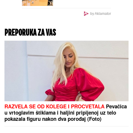
U subotu je SVETA
PETKA TRNOVA: Da
ženama ne bi TRNULE
RUKE tokom cele godine,
OVO ne smeju da rade -
običaji koje Srbi
vekovima poštuju