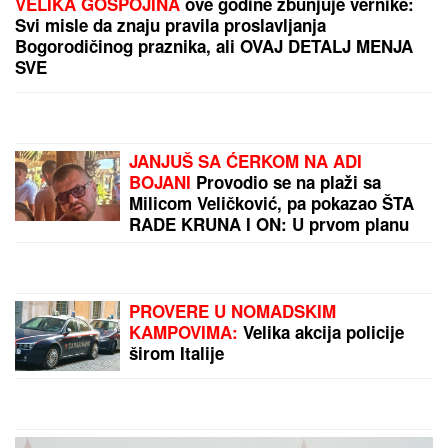
OGLASIO SE SLOBA RADANOVIĆ NAKON NAPADA
U BUDVI
Otkrio šta se desilo sa taksistom: "Možda
ima neke probleme"
Ruskinje uvek stavljaju DUGME U
ZAMRZIVAČ pre odlaska na odmor:
Kad saznate razlog, i vi ćete odmah
iskopirati ovaj trik
"NISAM HTEO DA UČESTVUJEM U
TOME"
Srpski muzičar otkrio zašto
je napustio "Zvezde Granda": "Svađe
su iscenirane, žiri je bitniji od
takmičara"