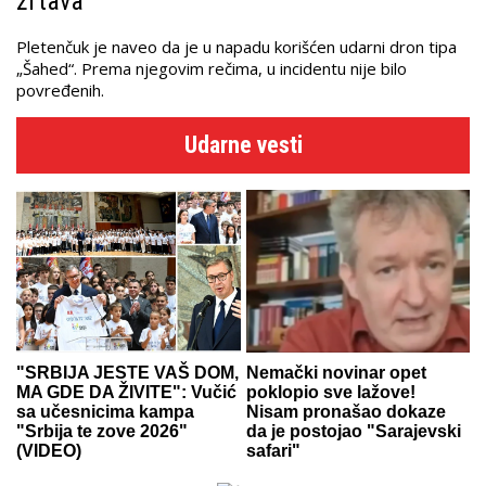
žrtava
Pletenčuk je naveo da je u napadu korišćen udarni dron tipa
„Šahed“. Prema njegovim rečima, u incidentu nije bilo
povređenih.
Udarne vesti
"SRBIJA JESTE VAŠ DOM,
Nemački novinar opet
MA GDE DA ŽIVITE": Vučić
poklopio sve lažove!
sa učesnicima kampa
Nisam pronašao dokaze
"Srbija te zove 2026"
da je postojao "Sarajevski
(VIDEO)
safari"