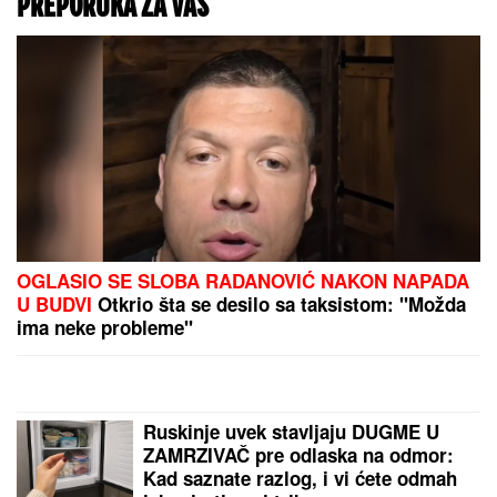
muzičar otkrio zašto je napustio "Zvezde Granda":
"Svađe su iscenirane, žiri je bitniji od takmičara"
Koji komad teletine je najbolji? Mesari dali odgovor
- iznenadićete se