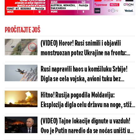
PROČITAJTE JOŠ
(VIDEO) Horor! Rusi snimili i objavili
monstruozan potez Ukrajine na frontu:
Svet ovo mora da vidi, zapadni mediji ćute
Rusi napravili haos u komšiluku Srbije!
i kriju
Digla se cela vojska, avioni tuku bez
milosti - hitno se oglasila vojska
Hitno! Rusija pogodila Moldaviju:
Eksplozija digla celu državu na noge, stižu
prvi snimci sa mesta udara
(VIDEO) Tajne lokacije dignute u vazduh!
Ovo je Putin naredio da se noćas uništi u