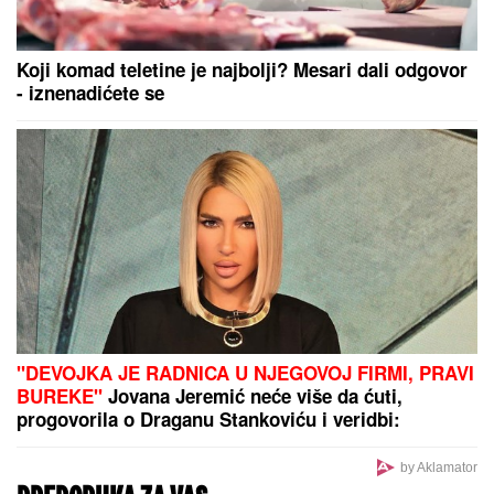
Kako mozak održava motivaciju? Oreksinski
neuroni imaju ključnu ulogu
Naš paparaco je uhvatio Lepu Brenu
na krstarenju, a ovi prizori otkrivaju
istinu o odnosu sa novom snajkom
"NISAM HTEO DA UČESTVUJEM U TOME"
Srpski