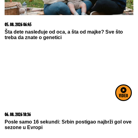
03. 08. 2026 07:31
25.000 kupaca već kupuje uz PerSu Extra. A ti? Saznaj
više
VIDEO
15. 07. 2026 07:44
Većina građana izgubi novac pre nego što stigne na
letovanje - ovih 7 troškova skoro niko ne planira