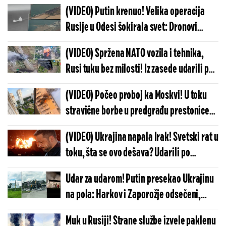
Kijevu: Vojska se hitno oglasila
(VIDEO) Putin krenuo! Velika operacija
Rusije u Odesi šokirala svet: Dronovi
snimili trenutke pravog užasa
(VIDEO) Spržena NATO vozila i tehnika,
Rusi tuku bez milosti! Iz zasede udarili po
koloni, vojnici u panici beže, sve gori oko
(VIDEO) Počeo proboj ka Moskvi! U toku
njih
stravične borbe u predgrađu prestonice
Rusije - sve se trese od udara, aerodromi
(VIDEO) Ukrajina napala Irak! Svetski rat u
hitno zatvoreni
toku, šta se ovo dešava? Udarili po
velikom broju ciljeva, Bagdad žestoko
Udar za udarom! Putin presekao Ukrajinu
odgovorio
na pola: Harkov i Zaporožje odsečeni,
Rusija pokrenula munjevitu i masovnu
Muk u Rusiji! Strane službe izvele paklenu