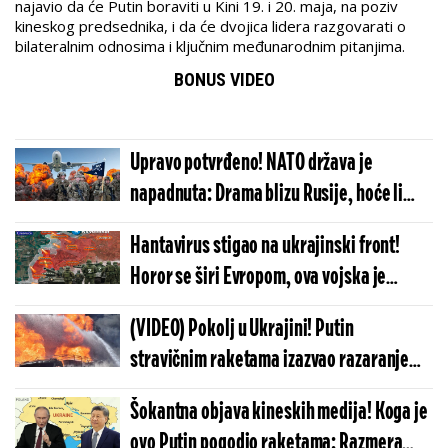
najavio da će Putin boraviti u Kini 19. i 20. maja, na poziv
kineskog predsednika, i da će dvojica lidera razgovarati o
bilateralnim odnosima i ključnim međunarodnim pitanjima.
BONUS VIDEO
Upravo potvrđeno! NATO država je
napadnuta: Drama blizu Rusije, hoće li
Alijansa aktivirati član 5?!
Hantavirus stigao na ukrajinski front!
Horor se širi Evropom, ova vojska je
masovno zaražena - ako krene ka
(VIDEO) Pokolj u Ukrajini! Putin
zapadu...
stravičnim raketama izazvao razaranje
nesvakidašnjih razmera: Snimci lede krv u
Šokantna objava kineskih medija! Koga je
žilama
ovo Putin pogodio raketama: Razmera