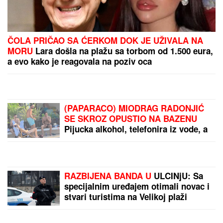
RAZVELA SE OD KOLEGE I PROCVETALA
Pevačica
u vrtoglavim štiklama i haljini pripijenoj uz telo
pokazala figuru nakon dva porođaj (Foto)
OGROMNA KAMENA OGRADA I
GIPSANI LAVOVI
Ovo je porodična
kuća Dragana Stankovića, sazidao
dvorac u Grockoj, tu razvio i biznis
(VIDEO)
MILJANA KULIĆ SE SKINULA U
BIKINI
Uhvatili smo je u Crnoj Gori