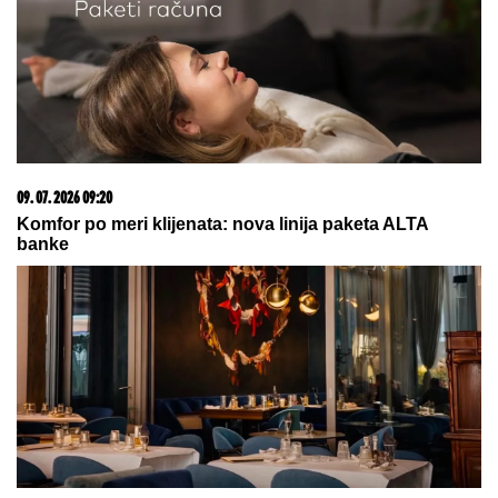
ŠOKANTAN OBRT FATALNE PEVAČICE! U
jeku
slave se udala za sina političara i NESTALA, pobegla
u Berlin, a evo šta danas radi Vesna Pisarović
Lepa Brena pala kao pokošena!
Odjednom se srušila, svi skočili u
pomoć!
FUDBALERU DEMOLIRAN "BENTLI"
Drama u Beogradu: Skupocenom
vozilu razbijena stakla u privatnoj
garaži luksuznog naselja
by Aklamator