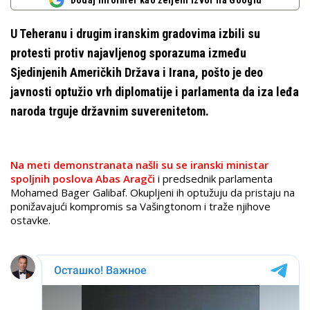
Dodaj Informer kao željeni izvor na Googlu
U Teheranu i drugim iranskim gradovima izbili su
protesti protiv najavljenog sporazuma između
Sjedinjenih Američkih Država i Irana, pošto je deo
javnosti optužio vrh diplomatije i parlamenta da iza leđa
naroda trguje državnim suverenitetom.
Na meti demonstranata našli su se iranski ministar
spoljnih poslova Abas Aragči
i predsednik parlamenta
Mohamed Bager Galibaf. Okupljeni ih optužuju da pristaju na
ponižavajući kompromis sa Vašingtonom i traže njihove
ostavke.