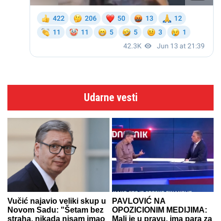
Udarne vesti
Vučić najavio veliki skup u
PAVLOVIĆ NA
Novom Sadu: "Šetam bez
OPOZICIONIM MEDIJIMA:
straha, nikada nisam imao
Mali je u pravu, ima para za