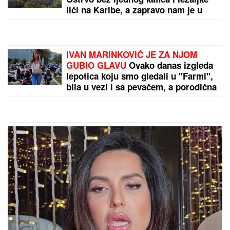
Mračni oblaci potopili Beograd!
Iznenadno nevreme i olujni vetar,
izdato upozorenje!