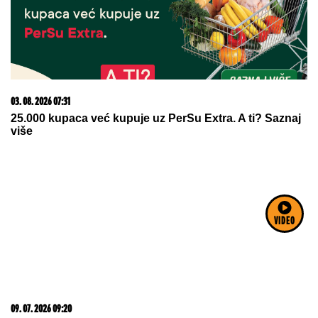
U Severnoj Koreji ULOŠCI SU ZABRANJENI, a žene
tokom menstruacije mogu da koriste SAMO JEDNU
alternativnu opciju - zastrašujuća pravila u svetu
Kim Džong Una
Snimak MUSLIMANSKOG PARA NA
PLAŽI podelio internet: Buknula
žestoka rasprava o slobodi i veri jer
je ŽENA POTPUNO POKRIVENA:
"On šeta golog stomaka, dok ona ne
može da diše"
VIDEO
(FOTO) DOK SVI BRUJE O
RAZVODU, SLOBA VASIĆ UHVAĆEN
SA STARLETOM
Isplivala zajednička
fotografija, zajedno ispod šatora