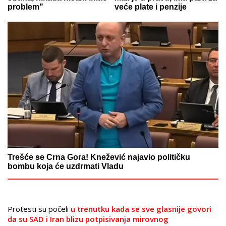
problem"
veće plate i penzije
Trešće se Crna Gora! Knežević najavio političku
bombu koja će uzdrmati Vladu
Protesti su počeli
u trenutku kada se sve glasnije govori
da su SAD i Iran blizu potpisivanja mirovnog