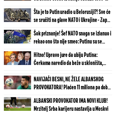
potpuno su nemoćni da zaustave
Šta je to Putin uradio u Belorusiji?! Sve će
katastrofu
se sručiti na glave NATO i Ukrajine - Zapad
nije mogao da zaustavi, sada drhte i
Šok priznanje! Šef NATO snaga se izlanuo i
čekaju najgore
rekao ono što nije smeo: Putinu su se
godinama smejali, a sada...
Hitno! Upravo jure da ubiju Putina:
Ćerkama naredio da beže u skloništa,
dolazi iz Izraela i kosi sve pred sobom
NAVIJAČI BESNI, NE ŽELE ALBANSKOG
PROVOKATORA! Plaćen 11 miliona pa dobio
brutalnu poruku
ALBANSKI PROVOKATOR IMA NOVI KLUB!
Mrzitelj Srba karijeru nastavlja u Moskvi