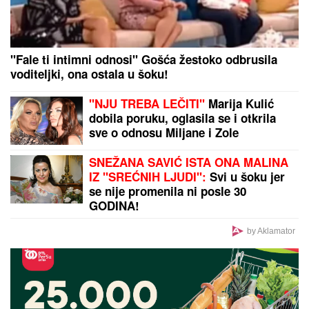
"Teror traje 15 godina" Pevačica ponovo brutalno
pretučena: "Manijaci će me osakatiti"
by Aklamator
PREPORUKA ZA VAS