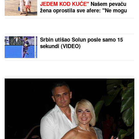
SRBI "PALI" U ŠPANIJI!
Maskirani
jurili u ukradenim limuzinama, izneli
sef iz banke, pa dolijali u MEGA-
AKCIJI policije: Ojadili 9 provincija
za desetine hiljada evra!