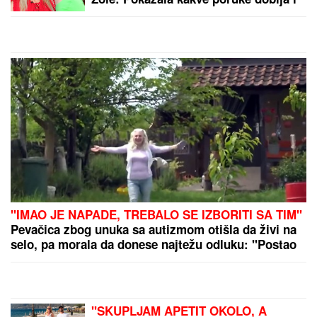
KiM
by Aklamator
PREPORUKA ZA VAS
MILJANA KULIĆ SE SKINULA U BIKINI
Uhvatili smo
je u Crnoj Gori na plaži: Dok ona spava Siniša uči
Željka da pliva, a Marija i Tića se sunčaju (Video)