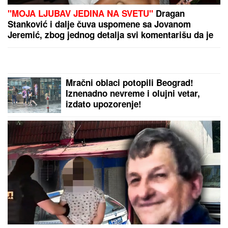
"NJU TREBA LEČITI"
Marija Kulić se
oglasila nakon pomirenja Miljane i
Zole: Pokazala kakve poruke dobija i
otkrila sve o njihovom odnosu