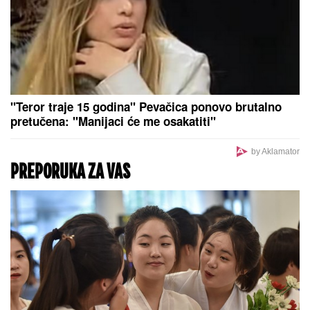
"SKUPLJAM APETIT OKOLO, A
JEDEM KOD KUĆE"
Našem pevaču
žena oprostila sve afere: "Ne mogu
da kažem da nisam pogledao drugu"