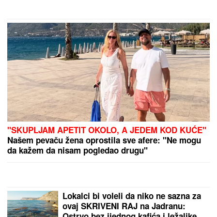
"MOJA LJUBAV JEDINA NA SVETU"
Dragan
Stanković i dalje čuva uspomene sa Jovanom
Jeremić, zbog jednog detalja svi komentarišu da je
nije preboleo