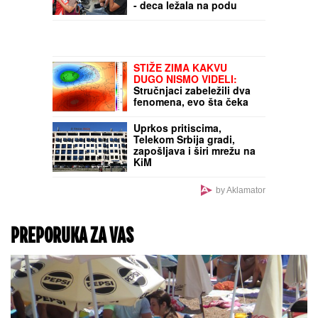
kardiolog, ćerka nasledila
lepotu od nje
Finansijski skandal u
Berlinu: Porodica
optužena za proneveru
skoro milion evra iz
udruženja baštovana -
oterali ih u stečaj
ISPALIO 26 METAKA U
ŠKOLI!
Isplivali PRVI
SNIMCI krvavog masakra