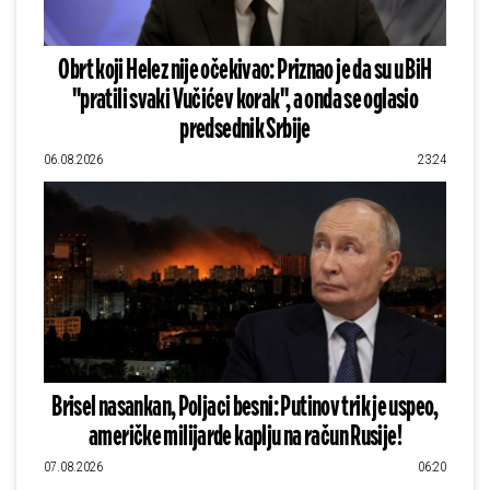
Obrt koji Helez nije očekivao: Priznao je da su u BiH
"pratili svaki Vučićev korak", a onda se oglasio
predsednik Srbije
06.08.2026
23:24
Brisel nasankan, Poljaci besni: Putinov trik je uspeo,
američke milijarde kaplju na račun Rusije!
07.08.2026
06:20