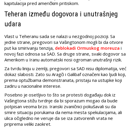
kapitulacija pred američkim pritiskom.
Teheran između dogovora i unutrašnjeg
udara
Vlast u Teheranu sada se nalazi u nezgodnoj poziciji. Sa
jedne strane, pregovori sa Vašingtonom mogli bi da otvore
put ka smirivanju tenzija,
deblokadi Ormuskog moreuza
i
novoj fazi odnosa sa SAD. Sa druge strane, svaki dogovor sa
Amerikom u Iranu automatski nosi ogroman unutrašnji rizik.
Za tvrdu liniju u zemlji, pregovori sa SAD nisu diplomatija, već
dokaz slabosti. Zato su Aragči i Galibaf označeni kao ljudi koji,
prema optužbama demonstranata, pristaju na ustupke koji
zadiru u nacionalne interese.
Posebno je osetljivo to što se protesti događaju dok iz
Vašingtona stižu tvrdnje da bi sporazum mogao da bude
potpisan veoma brzo. Iranski zvaničnici pokušavali su da
smire situaciju porukama da nema mesta spekulacijama, ali
ulica očigledno ne veruje da se iza zatvorenih vrata ne
priprema veliki zaokret.