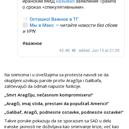
Na snimcima i u izveštajima sa protesta navodi se da
okupljeni uzvikuju parole protiv Aragčija i Galibafa,
zahtevajući da odmah napuste funkcije.
„Smrt Aragčiju, nečasnom kompromiseru!“
„Aragči, imaj stida, prestani da popuštaš Americi!“
„Galibaf, Aragči, podnesite ostavke, podnesite ostavke!“
Takve poruke pokazuju da se sporazum sa SAD u delu
iranske javnosti ne doživljava kao smirivanje krize, već kao