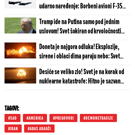
udarno naređenje: Borbeni avioni F-35
dignuti na nebo - Svi znaju šta sada sledi
Tramp ide na Putina samo pod jednim
uslovom! Svet šokiran od krvoločnosti
kojoj nema kraja: Da li je ovo moguće?
Doneta je najgora odluka! Eksplozije,
sirene i oblaci dima paraju nebo: Svet
definitivno ide u propast, spremite se za
Desiće se veliko zlo! Svet je na korak od
totalnu katastrofu
nuklearne katastrofe: Hitno je sazvan
sastanak, neće se dobro završiti
TAGOVI:
SAD
AMERIKA
PREGOVORI
DEMONSTRACIJE
IRAN
ABAS ARAGČI