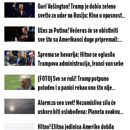
treba da znači?
Gori Vašington! Tramp je dobio zeleno
svetlo za udar na Rusiju: Kina u opasnosti,
posledice će biti katastrofalne
Užas za Putina! Večeras će se obistiniti
sve što su Amerikanci dugo pripremali:
Dramatične vesti obilaze planetu
Sprema se havarija: Hitno se oglasila
Trampova administracija, Iranci van sebe
(FOTO) Sve se ruši! Tramp potpuno
poludeo i u panici rekao ono što nije
trebalo: Istina će brzo izaći na videlo
Alarm za ceo svet! Nezamisliva sila će
uskoro biti oslobođena: Planeta ovakvu
odmazdu još nije videla
Hitno! Elitna jedinica Amerike dobila