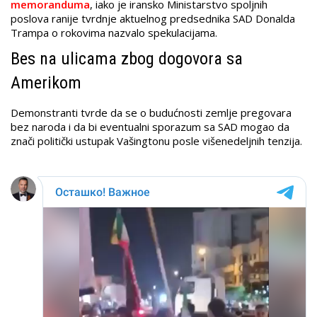
memoranduma
, iako je iransko Ministarstvo spoljnih
poslova ranije tvrdnje aktuelnog predsednika SAD Donalda
Trampa o rokovima nazvalo spekulacijama.
Bes na ulicama zbog dogovora sa
Amerikom
Demonstranti tvrde da se o budućnosti zemlje pregovara
bez naroda i da bi eventualni sporazum sa SAD mogao da
znači politički ustupak Vašingtonu posle višenedeljnih tenzija.