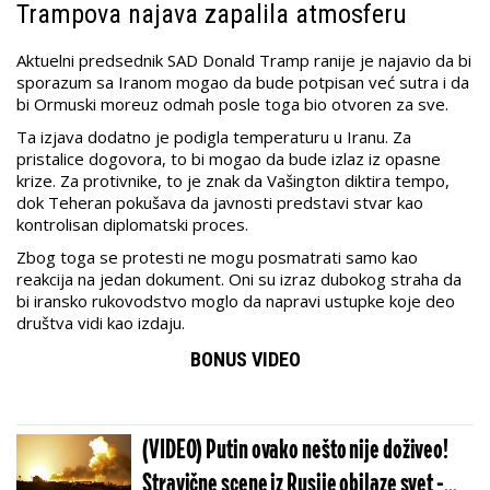
Trampova najava zapalila atmosferu
Aktuelni predsednik SAD Donald Tramp ranije je najavio da bi
sporazum sa Iranom mogao da bude potpisan već sutra i da
bi Ormuski moreuz odmah posle toga bio otvoren za sve.
Ta izjava dodatno je podigla temperaturu u Iranu. Za
pristalice dogovora, to bi mogao da bude izlaz iz opasne
krize. Za protivnike, to je znak da Vašington diktira tempo,
dok Teheran pokušava da javnosti predstavi stvar kao
kontrolisan diplomatski proces.
Zbog toga se protesti ne mogu posmatrati samo kao
reakcija na jedan dokument. Oni su izraz dubokog straha da
bi iransko rukovodstvo moglo da napravi ustupke koje deo
društva vidi kao izdaju.
BONUS VIDEO
(VIDEO) Putin ovako nešto nije doživeo!
Stravične scene iz Rusije obilaze svet -