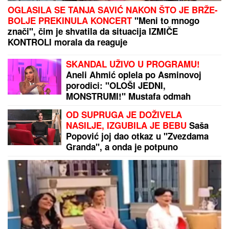
MILICA NAMAMILA PEKARA (73) ZBOG INTIMNIH
ODNOSA, PA GA ZVERSKI MUČILA DO SMRTI!
Otkrivamo detalje ubistva na Karaburmi koji LEDE
KRV: Izdahnuo u najgorim mukama dok su ga
osumnjičeni pljačkali
NINA BADRIĆ SE SLIKA U KUPAĆEM NA STENAMA
Napunila 54 godine i mami poglede na čuvenom
ostrvu (FOTO)