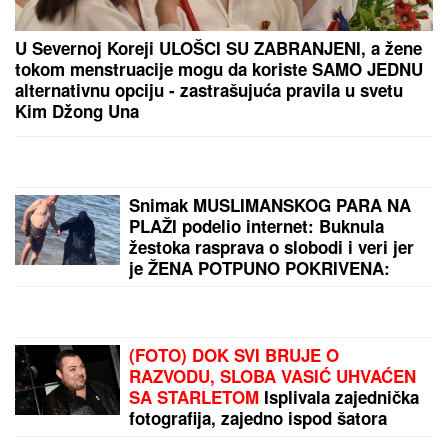
Srbin utišao Solun posle samo 15
sekundi (VIDEO)