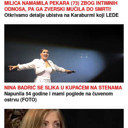
"IMAO JE NAPADE, TREBALO SE IZBORITI SA TIM"
Pevačica zbog unuka sa autizmom otišla da živi na
selo, pa morala da donese najtežu odluku: "Postao
je agresivan"