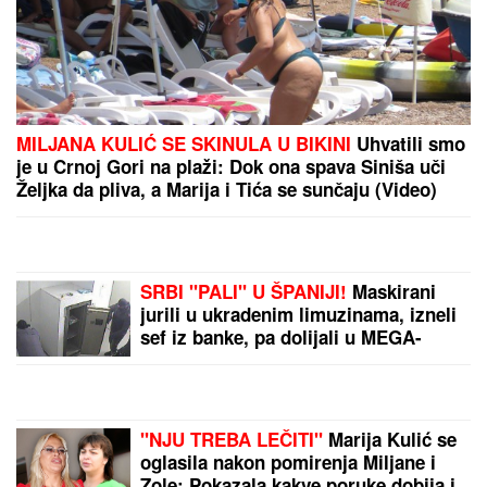
- deca ležala na podu
učionice i zapomagala!
(VIDEO)
STIŽE ZIMA KAKVU
DUGO NISMO VIDELI:
Stručnjaci zabeležili dva
fenomena, evo šta čeka
Evropu od decembra
Uprkos pritiscima,
Telekom Srbija gradi,
zapošljava i širi mrežu na