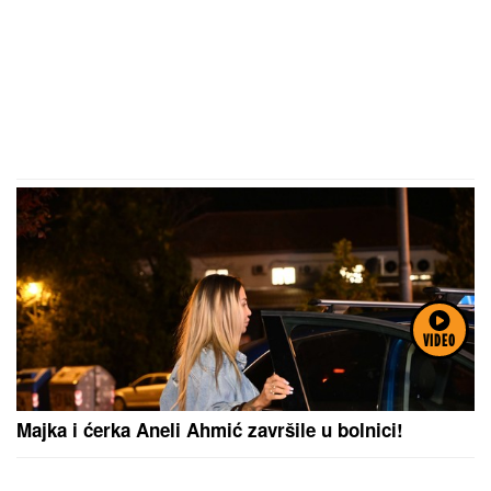
VIDEO
Majka i ćerka Aneli Ahmić završile u bolnici!