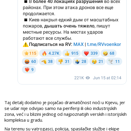
Taj detalj dodatno je pojačao dramatičnost noći u Kijevu, jer
se udar nije odvijao samo na periferiji ili oko industrijskih
zona, već i u blizini jednog od najpoznatijih verskih i istorijskih
kompleksa u gradu.
Na terenu su vatrogasci, policija, spasilačke službe i ekipe