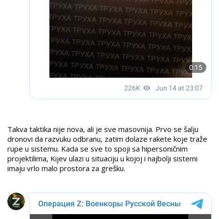
Takva taktika nije nova, ali je sve masovnija. Prvo se šalju
dronovi da razvuku odbranu, zatim dolaze rakete koje traže
rupe u sistemu. Kada se sve to spoji sa hipersoničnim
projektilima, Kijev ulazi u situaciju u kojoj i najbolji sistemi
imaju vrlo malo prostora za grešku.