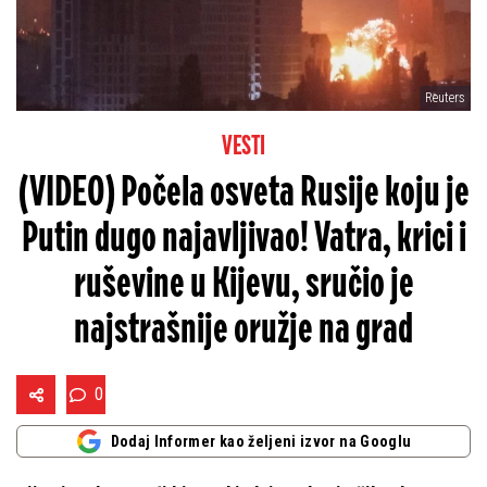
Reuters
VESTI
(VIDEO) Počela osveta Rusije koju je
Putin dugo najavljivao! Vatra, krici i
ruševine u Kijevu, sručio je
najstrašnije oružje na grad
0
Dodaj Informer kao željeni izvor na Googlu