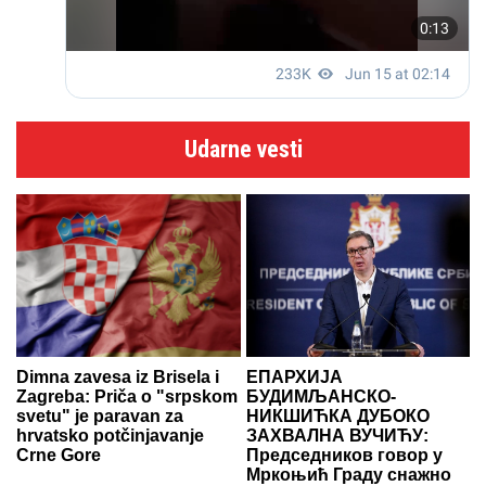
Udarne vesti
Dimna zavesa iz Brisela i
ЕПАРХИЈА
Zagreba: Priča o "srpskom
БУДИМЉАНСКО-
svetu" je paravan za
НИКШИЋКА ДУБОКО
hrvatsko potčinjavanje
ЗАХВАЛНА ВУЧИЋУ:
Crne Gore
Председников говор у
Мркоњић Граду снажно