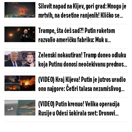
javnosti
Silovit napad na Kijev, gori grad: Mnogo je
mrtvih, na desetine ranjenih! Kličko se
hitno obratio (FOTO/VIDEO)
Trampe, šta ćeš sad?! Putin raketom
razvalio američku fabriku: Muk u
Vašingtonu, Rusija jednim potezom
Zelenski nokautiran! Tramp doneo odluku
paralisala sve
koja Putinu donosi neočekivanu prednost:
U Kijevu muk, dolaze najgora vremena
(VIDEO) Kraj Kijeva! Putin je jutros uradio
ono najgore: Četiri talasa nezamislivog
pakla se obrušila na grad - stižu prvi
(VIDEO) Putin krenuo! Velika operacija
snimci užasa
Rusije u Odesi šokirala svet: Dronovi
snimili trenutke pravog užasa