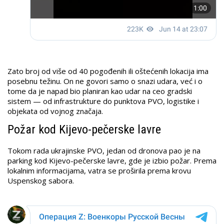
Zato broj od više od 40 pogođenih ili oštećenih lokacija ima
posebnu težinu. On ne govori samo o snazi udara, već i o
tome da je napad bio planiran kao udar na ceo gradski
sistem — od infrastrukture do punktova PVO, logistike i
objekata od vojnog značaja.
Požar kod Kijevo-pečerske lavre
Tokom rada ukrajinske PVO, jedan od dronova pao je na
parking kod Kijevo-pečerske lavre, gde je izbio požar. Prema
lokalnim informacijama, vatra se proširila prema krovu
Uspenskog sabora.