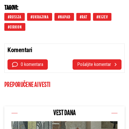
TAGOVI:
RUSIJA
UKRAJINA
NAPAD
RAT
KIJEV
CIRKON
Komentari
0 komentara
Pošaljite komentar
PREPORUČENE AI VESTI
VEST DANA