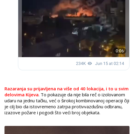
Razaranja su prijavljena na više od 40 lokacija, i to u svim
delovima Kijeva
. To pokazuje da nije bila reč o izolovanom
udaru na jednu tačku, već o širokoj kombinovanoj operaciji čiji
je cilj bio da istovremeno zatrpa protivvazdušnu odbranu,
izazove požare i pogodi što veći broj objekata.