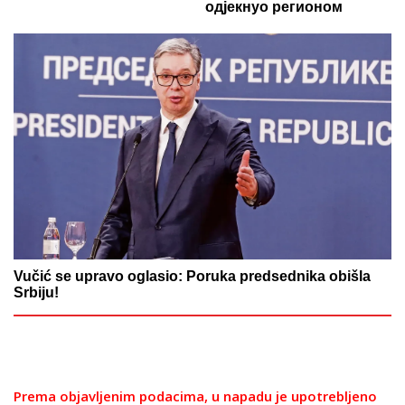
одјекнуо регионом
Vučić se upravo oglasio: Poruka predsednika obišla
Srbiju!
Prema objavljenim podacima, u napadu je upotrebljeno