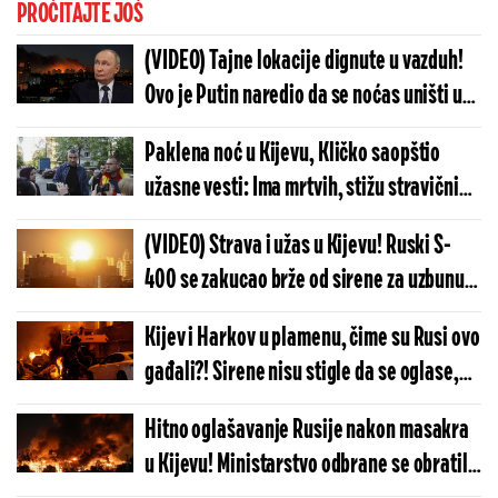
PROČITAJTE JOŠ
(VIDEO) Tajne lokacije dignute u vazduh!
Ovo je Putin naredio da se noćas uništi u
Kijevu: Vojska se hitno oglasila
Paklena noć u Kijevu, Kličko saopštio
užasne vesti: Ima mrtvih, stižu stravični
prizori! (FOTO/VIDEO)
(VIDEO) Strava i užas u Kijevu! Ruski S-
400 se zakucao brže od sirene za uzbunu:
Krv i ruševine svuda, stižu prvi snimci
Kijev i Harkov u plamenu, čime su Rusi ovo
žestokog udara
gađali?! Sirene nisu stigle da se oglase,
ukrajinska vojska nemoćno gledala
Hitno oglašavanje Rusije nakon masakra
razaranje
u Kijevu! Ministarstvo odbrane se obratilo