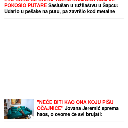
POKOSIO PUTARE
Saslušan u tužilaštvu u Šapcu:
Udario u pešake na putu, pa završio kod metalne
ograde
"NEĆE BITI KAO ONA KOJU PIŠU
OČAJNICE"
Jovana Jeremić sprema
haos, o ovome će svi brujati:
Potkačila bivše i sve muškarce