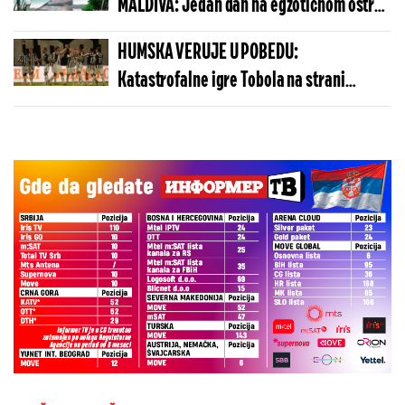
MALDIVA: Jedan dan na egzotičnom ostrvu
može da košta manje nego u Budvi
HUMSKA VERUJE U POBEDU:
Katastrofalne igre Tobola na strani
ulivaju samopouzdanje Partizanu