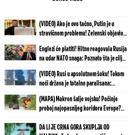
(VIDEO) Ako je ovo tačno, Putin je u
stravičnom problemu! Zelenski objavio
fotografiju koja je frapirala svetsku
Englezi će platiti! Hitno reagovala Rusija
javnost
na udar NATO snaga: Poznato šta je cilj
šokantnog napada Londona
(VIDEO) Rusi u apsolutnom šoku! Tokom
noći država je totalno paralisana:
Objavljena prava razmera uništenja
(MAPA) Makron šalje vojsku! Počinje
proboj najopasnijeg koridora Evrope?
NATO zemlje će za dva dana izvesti nešto
nesvakidašnje
DA LI JE CRNA GORA SKUPLJA OD