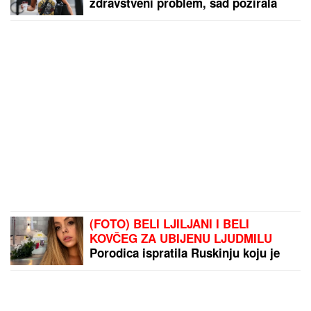
zdravstveni problem, sad pozirala
potpuno ćelava: "Ja sam živi dokaz
da možemo da prevaziđemo svaku
traumu"
(FOTO) BELI LJILJANI I BELI
KOVČEG ZA UBIJENU LJUDMILU
Porodica ispratila Ruskinju koju je
ugušio turski državljanin u Borči:
Sveštenik držao opelo na Lešću