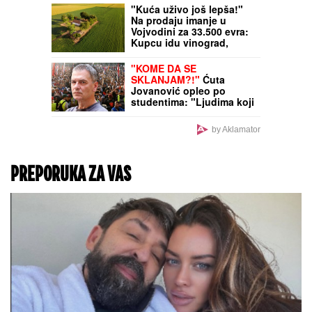
"Kuća uživo još lepša!"
Na prodaju imanje u
Vojvodini za 33.500 evra:
Kupcu idu vinograd,
bašta - i nameštaj (FOTO)
"KOME DA SE
SKLANJAM?!"
Ćuta
Jovanović opleo po
studentima: "Ljudima koji
nemaju hrabrosti da kažu
kako se zovu?"
by Aklamator
PREPORUKA ZA VAS