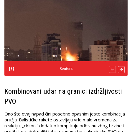
Reuters
1
/
7
Kombinovani udar na granici izdržljivosti
PVO
Ono što ovaj napad čini posebno opasnim jeste kombinacija
oružja. Balističke rakete ostavljaju vrlo malo vremena za
reakciju, „cirkoni“ dodatno komplikuju odbranu zbog brzine i
profila leta, dok veliki talas dronova tera ukrajinsku PVO da