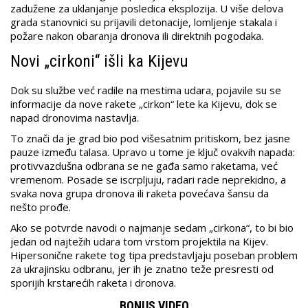
zadužene za uklanjanje posledica eksplozija. U više delova
grada stanovnici su prijavili detonacije, lomljenje stakala i
požare nakon obaranja dronova ili direktnih pogodaka.
Novi „cirkoni“ išli ka Kijevu
Dok su službe već radile na mestima udara, pojavile su se
informacije da nove rakete „cirkon“ lete ka Kijevu, dok se
napad dronovima nastavlja.
To znači da je grad bio pod višesatnim pritiskom, bez jasne
pauze između talasa. Upravo u tome je ključ ovakvih napada:
protivvazdušna odbrana se ne gađa samo raketama, već
vremenom. Posade se iscrpljuju, radari rade neprekidno, a
svaka nova grupa dronova ili raketa povećava šansu da
nešto prođe.
Ako se potvrde navodi o najmanje sedam „cirkona“, to bi bio
jedan od najtežih udara tom vrstom projektila na Kijev.
Hipersonične rakete tog tipa predstavljaju poseban problem
za ukrajinsku odbranu, jer ih je znatno teže presresti od
sporijih krstarećih raketa i dronova.
BONUS VIDEO