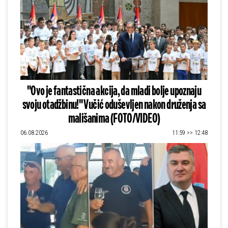
"Ovo je fantastična akcija, da mladi bolje upoznaju
svoju otadžbinu!" Vučić oduševljen nakon druženja sa
mališanima (FOTO/VIDEO)
06.08.2026
11:59 >> 12:48