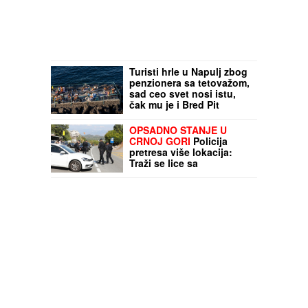
Turisti hrle u Napulj zbog
penzionera sa tetovažom,
sad ceo svet nosi istu,
čak mu je i Bred Pit
pisao: "Moram da nosim
majicu da bih imao malo
OPSADNO STANJE U
mira"
CRNOJ GORI
Policija
pretresa više lokacija:
Traži se lice sa
Interpolove poternice!