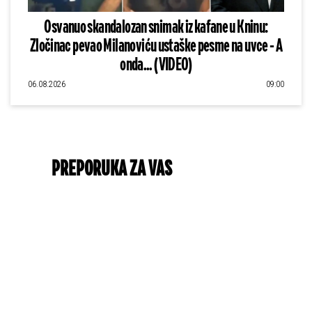
Osvanuo skandalozan snimak iz kafane u Kninu:
Zločinac pevao Milanoviću ustaške pesme na uvce - A
onda... (VIDEO)
06.08.2026
09:00
PREPORUKA ZA VAS