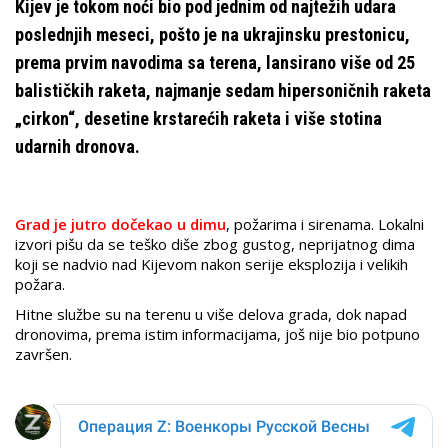
Kijev je tokom noći bio pod jednim od najtežih udara
poslednjih meseci, pošto je na ukrajinsku prestonicu,
prema prvim navodima sa terena, lansirano više od 25
balističkih raketa, najmanje sedam hipersoničnih raketa
„cirkon“, desetine krstarećih raketa i više stotina
udarnih dronova.
Grad je jutro dočekao u dimu
, požarima i sirenama. Lokalni
izvori pišu da se teško diše zbog gustog, neprijatnog dima
koji se nadvio nad Kijevom nakon serije eksplozija i velikih
požara.
Hitne službe su na terenu u više delova grada, dok napad
dronovima, prema istim informacijama, još nije bio potpuno
završen.