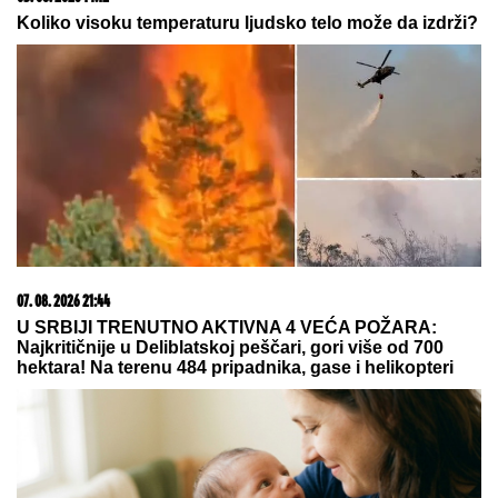
pretvori u druženje
07. 08. 2026 22:58
Teheran je jasan po pitanju Bliskog istoka: Ključ
stabilnosti je u dijalogu država regiona!
07. 08. 2026 09:14
Сазнања „Политике”: Црна Гора следећа у војном
савезу Загреба, Тиране и Приштине