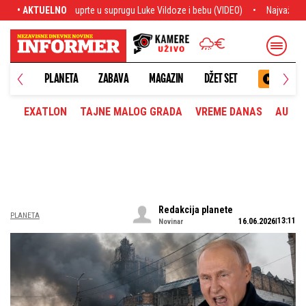
uprugu Luke Vildoze i bebu (VIDEO)
• AKTUELNO
Najvažnije sa transfer pijace: Siti od
PLANETA
ZABAVA
MAGAZIN
DŽET SET
EXATLON
TAJNE MALOG GRADA
VREME DANAS
AUTOM
Redakcija planete
PLANETA
13:11
16.06.2026
Novinar