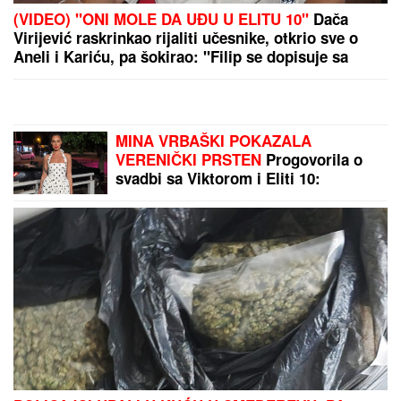
OVO JE SPISAK UČESNIKA "ELITE 10"
Haos u
najavi! Filip Car i Anđela potpisali ugovore, a šuška
se da u Belu kuću stižu i ONI
"U
mojoj kući je to pravilo!"
Anastasijin svekar otkrio kakvi su
odnosi u porodici - sve javno podelio
"Samo da smo blizu mora": Ušli u
apartman u Grčkoj, a kad su videli
kupatilo, shvatili su šta su zapravo
rezervisali