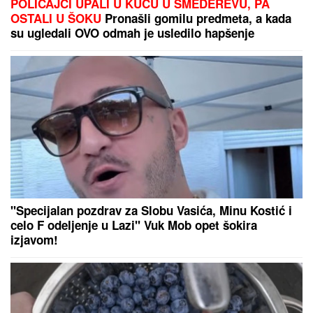
(VIDEO) "ONI MOLE DA UĐU U ELITU 10"
Dača
Virijević raskrinkao rijaliti učesnike, otkrio sve o
Aneli i Kariću, pa šokirao: "Filip se dopisuje sa
pevačicom"
MINA VRBAŠKI POKAZALA
VERENIČKI PRSTEN
Progovorila o
svadbi sa Viktorom i Eliti 10:
"Tražimo stan, njegovi su me