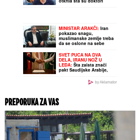
Jelena Radanović nakon
što joj je Ana Nikolić
pretila zbog Raleta
(FOTO) OVA DOKTORKA
JE MAJKA MINE
NAUMOVIĆ
Poznati je
kardiolog, ćerka nasledila
lepotu od nje
MISTERIJA POSLEDNJIH
TRENUTAKA SAŠE
POPOVIĆA!
Suzana