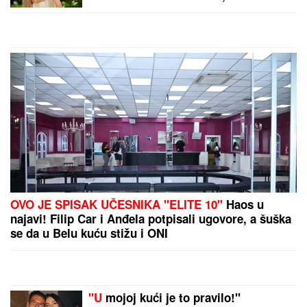
Turske i Pakistana?
by Aklamator
PREPORUKA ZA VAS
"PLAŠIM SE SMRTI"
Pevačica (73) u panici nakon
smrti kolega: "Velika sam kukavica, mužu ne smem
ni da pomenem kupovinu grobnice"