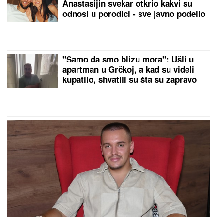
(FOTO) NALAZI SE DALEKO OD
BEOGRADA
Prva objava Jelene
Radanović nakon što joj je Ana
Nikolić pretila zbog Raleta - poslala
joj jezive poruke
Dnevni horoskop za subotu, 8.
avgust: Škorpija brine zbog
DVOSMISLENE PORUKE, a NJIMA će
teško pasti emotivna opomena