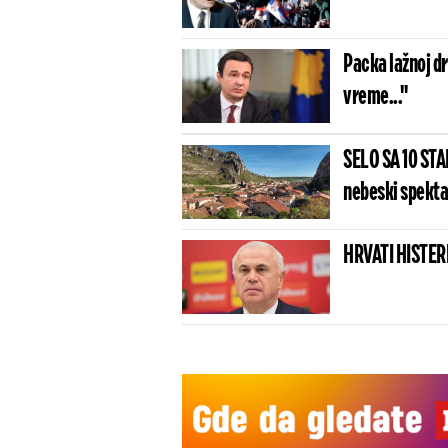
Packa lažnoj dr
vreme..."
SELO SA 10 ST
nebeski spektak
HRVATI HISTERI