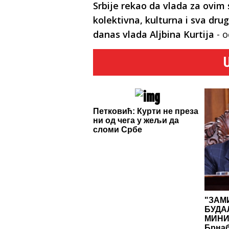
Srbije rekao da vlada za ovim 
kolektivna, kulturna i sva dru
danas vlada Aljbina Kurtija
- o
Петковић: Курти не преза
ни од чега у жељи да
сломи Србе
"ЗАМ
БУДА
МИНИ
Брнаб