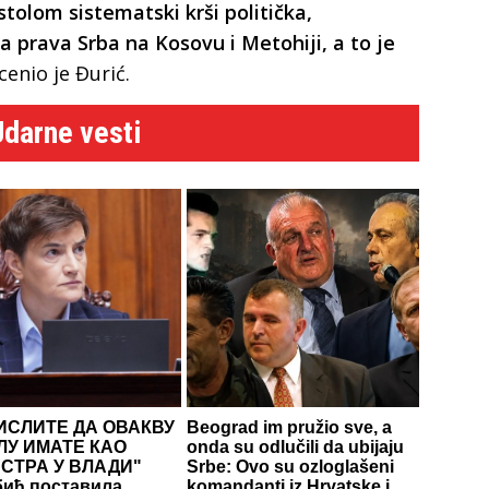
stolom sistematski krši politička,
ga prava Srba na Kosovu i Metohiji, a to je
cenio je Đurić.
Udarne vesti
ИСЛИТЕ ДА ОВАКВУ
Beograd im pružio sve, a
ЛУ ИМАТЕ КАО
onda su odlučili da ubijaju
СТРА У ВЛАДИ"
Srbe: Ovo su ozloglašeni
ић поставила
komandanti iz Hrvatske i