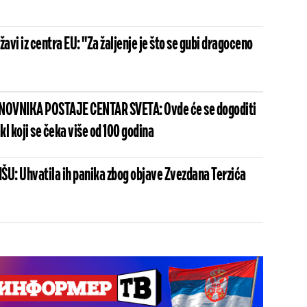
žavi iz centra EU: "Za žaljenje je što se gubi dragoceno
ANOVNIKA POSTAJE CENTAR SVETA: Ovde će se dogoditi
l koji se čeka više od 100 godina
ŠU: Uhvatila ih panika zbog objave Zvezdana Terzića