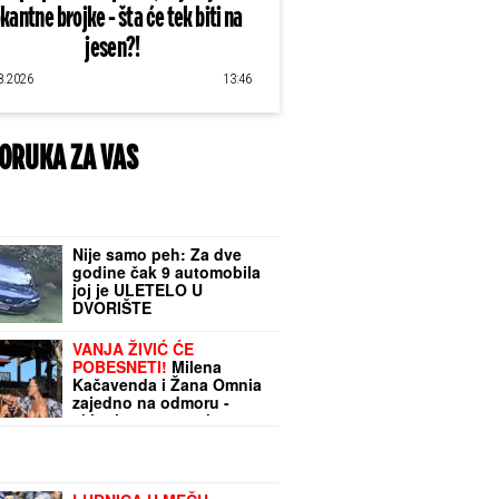
kantne brojke - šta će tek biti na
jesen?!
8.2026
13:46
ORUKA ZA VAS
Nije samo peh: Za dve
godine čak 9 automobila
joj je ULETELO U
DVORIŠTE
VANJA ŽIVIĆ ĆE
POBESNETI!
Milena
Kačavenda i Žana Omnia
zajedno na odmoru -
skinule se na pesku u
kupaće, evo kako
izgledaju (FOTO)