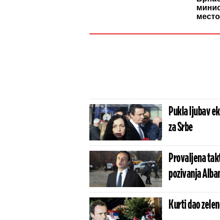
минис
место
Pukla ljubav ek
za Srbe
Provaljena tak
pozivanja Alban
Kurti dao zele