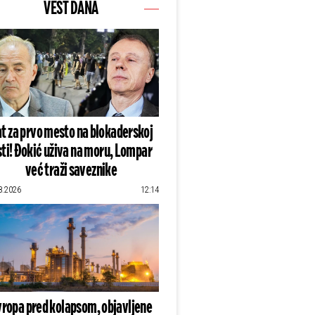
VEST DANA
t za prvo mesto na blokaderskoj
sti! Đokić uživa na moru, Lompar
već traži saveznike
8.2026
12:14
vropa pred kolapsom, objavljene