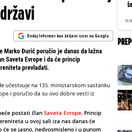
šo
državi
05.0
Dodaj Informer kao željeni izvor na Googlu
PREP
je Marko Đurić poručio je danas da lažna
n Saveta Evrope i da će princip
ereniteta prevladati.
gde učestvuje na 135. ministarskom sastanku
pe i poručio da su ovo dobre vesti iz
eće postati član
Saveta Evrope
. Princip
vereniteta u ovoj sali iza nas danas će
o će se jasno, nedvosmisleno i u punom