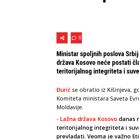
0
Ministar spoljnih poslova Srbi
država Kosovo neće postati čla
teritorijalnog integriteta i suv
Đurić
se obratio iz Kišinjeva, 
Komiteta ministara Saveta Evro
Moldavije.
-
Lažna država Kosovo
danas n
teritorijalnog integriteta i su
prevladati. Veoma je važno št