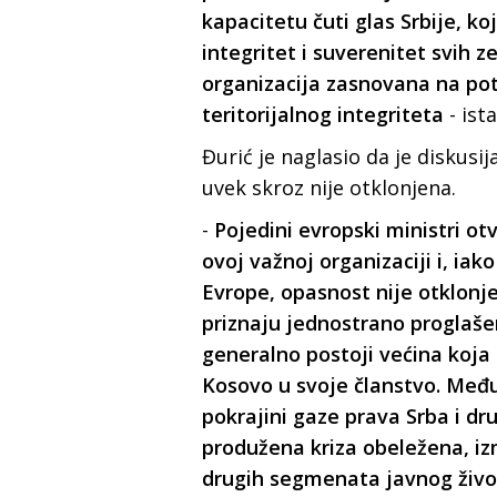
kapacitetu čuti glas Srbije, ko
integritet i suverenitet svih 
organizacija zasnovana na potr
teritorijalnog integriteta
- ist
Đurić je naglasio da je diskusij
uvek skroz nije otklonjena.
-
Pojedini evropski ministri ot
ovoj važnoj organizaciji i, iak
Evrope, opasnost nije otklonje
priznaju jednostrano proglaše
generalno postoji većina koja 
Kosovo u svoje članstvo. Među
pokrajini gaze prava Srba i dr
produžena kriza obeležena, izm
drugih segmenata javnog života