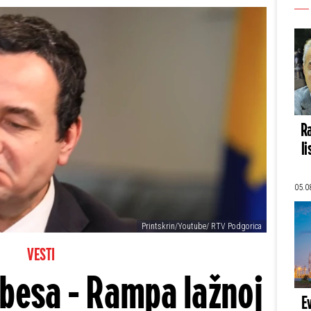
Ra
li
05.0
Printskrin/Youtube/ RTV Podgorica
VESTI
d besa - Rampa lažnoj
E