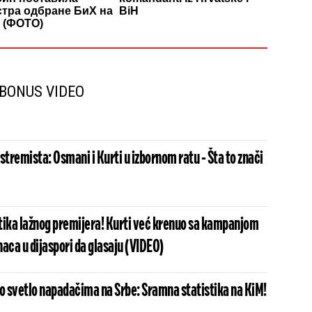
тра одбране БиХ на
BiH
 (ФОТО)
BONUS VIDEO
stremista: Osmani i Kurti u izbornom ratu - Šta to znači
tika lažnog premijera! Kurti već krenuo sa kampanjom
aca u dijaspori da glasaju (VIDEO)
no svetlo napadačima na Srbe: Sramna statistika na KiM!