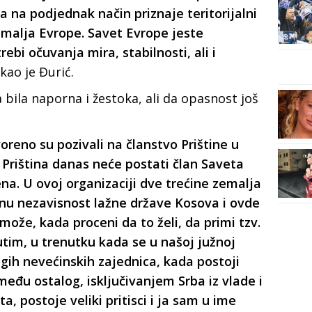
ja na podjednak način priznaje teritorijalni
zemalja Evrope. Savet Evrope jeste
ebi očuvanja mira, stabilnosti, ali i
akao je Đurić.
a bila naporna i žestoka, ali da opasnost još
voreno su pozivali na članstvo Prištine u
o Priština danas neće postati član Saveta
na. U ovoj organizaciji dve trećine zemalja
nu nezavisnost lažne države Kosova i ovde
može, kada proceni da to želi, da primi tzv.
tim, u trenutku kada se u našoj južnoj
ugih nevećinskih zajednica, kada postoji
eđu ostalog, isključivanjem Srba iz vlade i
, postoje veliki pritisci i ja sam u ime