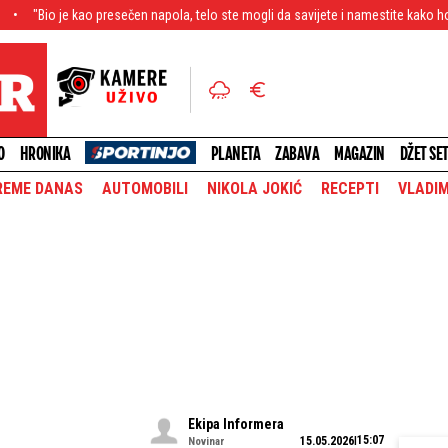
o presečen napola, telo ste mogli da savijete i namestite kako hoćete" Ispovest 
O
HRONIKA
PLANETA
ZABAVA
MAGAZIN
DŽET SE
REME DANAS
AUTOMOBILI
NIKOLA JOKIĆ
RECEPTI
VLADIM
Ekipa Informera
15:07
15.05.2026
Novinar