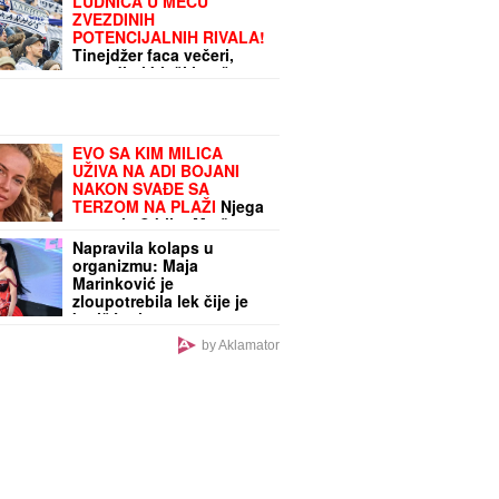
LUDNICA U MEČU
ZVEZDINIH
POTENCIJALNIH RIVALA!
Tinejdžer faca večeri,
pogodio i bivši igrač
crveno-belih
EVO SA KIM MILICA
UŽIVA NA ADI BOJANI
NAKON SVAĐE SA
TERZOM NA PLAŽI
Njega
zna cela Srbija: Mreže
gore od komentara,
Napravila kolaps u
osvanula fotografija
organizmu: Maja
Marinković je
zloupotrebila lek čije je
korišćenje strogo
propisano
by Aklamator