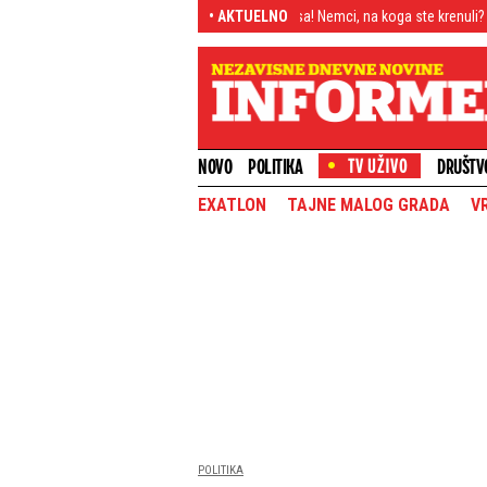
 puta
Hitno oglašavanje Rusa! Nemci, na koga ste krenuli?
• AKTUELNO
"Bio je ka
NOVO
POLITIKA
DRUŠTV
EXATLON
TAJNE MALOG GRADA
V
POLITIKA