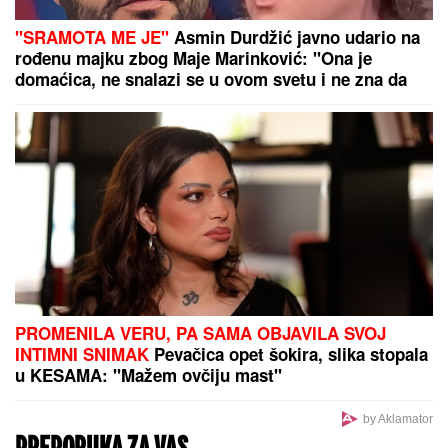
"Ocu ne mogu da oprostim, i danas osećam njegov
kaiš, a REČI MOJE MAJKE SVE GOVORE": Anica
Milenković za podkast "Životna priča" o bolnom
odrastanju
MARINA VISKOVIĆ U NIKAD
SMELIJEM
IZDANjU: U kaubojkama i