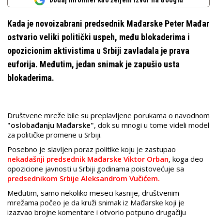
Dodaj Informer kao željeni izvor na Googlu
Kada je novoizabrani predsednik Mađarske Peter Mađar
ostvario veliki politički uspeh, među blokaderima i
opozicionim aktivistima u Srbiji zavladala je prava
euforija. Međutim, jedan snimak je zapušio usta
blokaderima.
Društvene mreže bile su preplavljene porukama o navodnom
"oslobađanju Mađarske"
, dok su mnogi u tome videli model
za političke promene u Srbiji.
Posebno je slavljen poraz politike koju je zastupao
nekadašnji predsednik Mađarske Viktor Orban
, koga deo
opozicione javnosti u Srbiji godinama poistovećuje sa
predsednikom Srbije Aleksandrom Vučićem.
Međutim, samo nekoliko meseci kasnije, društvenim
mrežama počeo je da kruži snimak iz Mađarske koji je
izazvao brojne komentare i otvorio potpuno drugačiju