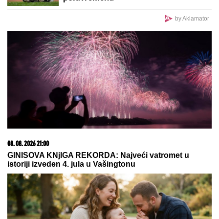
DONEO ODLUKU
Evo kada Asmin Durdžić napušta
Srbiju i ide u Dubrovnik: "Sto posto će biti tada"