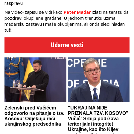
raspravu.
Na video-zapisu se vidi kako
Peter Mađar
izlazi na terasu da
pozdravi okupljene građane. U jednom trenutku uzima
mađarsku zastavu i maše okupljenima, ali onda sledi hladan
tuš.
Udarne vesti
Zelenski pred Vučićem
"UKRAJINA NIJE
odgovorio na pitanje o tzv.
PRIZNALA TZV. KOSOVO"
Kosovu: Odjekuju reči
Vučić: Srbija podržava
ukrajinskog predsednika
teritorijalni integritet
Ukrajine, kao što Kijev