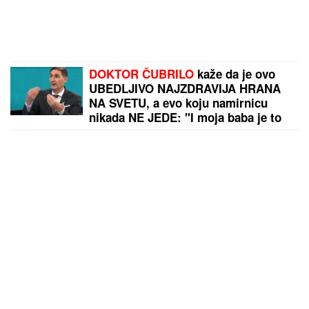
"ODUSTALI SMO OD VANTELESNE NAKON
NEUSPEŠNIH POKUŠAJA"
Voditeljka sa mužem
slavi 16 godina braka: "Dovoljni smo jedno drugom"
ZVEZDINA OSVETA PAZARCIMA!
Magije Kataija, Enem pokazao
Hapoelu šta ga čeka na Marakani!
(VIDEO)