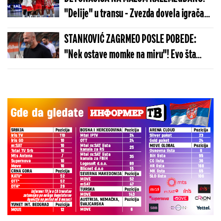
"Delije" u transu - Zvezda dovela igrača
Real Madrida!
STANKOVIĆ ZAGRMEO POSLE POBEDE:
"Nek ostave momke na miru"! Evo šta
kaže o isključenju golmana!