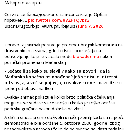
Мађарске да врти.
Сетите се блокадерског онанисања кад је Орбан
поражен,…
pic.twitter.com/b8ZFTQ7bs2
—
BiseriDrugeSrbije (@DrugaSrbijaBis)
June 7, 2026
Upravo taj snimak postao je predmet brojnih komentara na
društvenim mrežama, gde korisnici podsećaju na
oduševljenje koje je vladalo među
blokaderima
nakon
političkih promena u Mađarskoj.
-
Sećate li se kako su slavili? Kako su govorili da je
Mađarska konačno oslobođena? Još se nisu ni otreznili
od slavlja, a već se pojavljuju ovakve scene
- navodi se u
jednoj od objava na Iksu.
Ovakav snimak pokazuje koliko brzo politička očekivanja
mogu da se sudare sa realnošću i koliko je teško održati
podršku građana nakon dolaska na vlast.
A sličnu situaciju smo doživeli i u našoj zemlji kada su najveće
demonstracije bile održane 5. oktobra 2000. godine, zbog
nezadovoljstva naroda i želje da se svrgne sa vlasti tadašnji