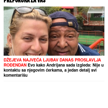
sa prorezom na suknji pokazala
izvajane noge, ali i nešto što nije
htela (FOTO)
TENZIJE NA PACIFIKU DOSTIŽU
VRHUNAC!
Tajvan povukao
DRAMATIČAN POTEZ: Snage HITNO
izašle na Granično ostrvo – sprema
se NEPOSREDNI SUKOB?!