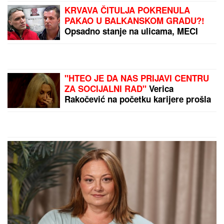
NESREĆA U NEMAČKOJ:
Eksplozija gasa u kampu
na festivalu Taubertal,
povređeno deset ljudi
Bajdenov sin o zdravlju
oca: "Veoma je bolno,
veoma iscrpljujuće, tužno
za gledati, ON NIJE
DOBRO"
by Aklamator
PREPORUKA ZA VAS