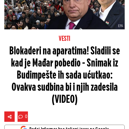
EPA
VESTI
Blokaderi na aparatima! Sladili se
kad je Mađar pobedio - Snimak iz
Budimpešte ih sada ućutkao:
Ovakva sudbina bi i njih zadesila
(VIDEO)
0