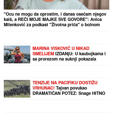
(FOTO) "MAJA SVE PLAĆA"
Asmin priznao šta se
dešava nakon rijalitija, ne odvaja se od
Marinkovićeve: Priznali kakav im je odnos nakon
skandala