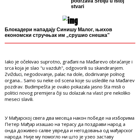
podržava Srbiju u istoj
stvari
Блокадери нападају Синишу Малог, њихов
економски стручњак им „срушио снешка”
Iako je očekivao suprotno, građani na Mađarevo obraćanje i
srca koja je slao "u vazduh", odgovorili su skandiranjem.
Zvižduci, negodovanje, palac na dole, dodirivanje polnog
organa... Samo su neke od scena koje su usledile na Mađarev
pozdrav. Budimpešta je ovako pokazala jasno šta misli o
politici novog premijera čiji su dolazak na vlast pre nekoliko
meseci slavili.
У Мађарској свега два месеца након победе на изборима
Петер Мађар изашао на терасу да поздрави народ а
онда доживео салве увреда и негодовања од мађарског
народа. Није му помогло ни што је узео заставу