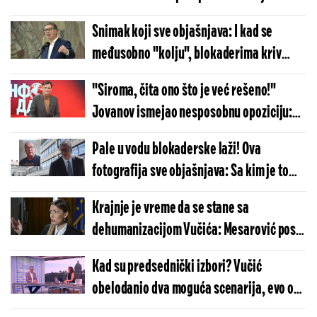
saboraca: Nikada nećemo biti jedinstveni
Snimak koji sve objašnjava: I kad se
(VIDEO)
međusobno "kolju", blokaderima kriv
Vučić (VIDEO)
"Siroma, čita ono što je već rešeno!"
Jovanov ismejao nesposobnu opoziciju:
Dok vi čitate bajke, Vučić je problem već
Pale u vodu blokaderske laži! Ova
rešio! (VIDEO)
fotografija sve objašnjava: Sa kim je to
Saša Stevanović koji je pretio Vučiću
Krajnje je vreme da se stane sa
klanjem?!
dehumanizacijom Vučića: Mesarović posle
hapšenja muškarca zbog pretnji pružila
Kad su predsednički izbori? Vučić
podršku predsedniku
obelodanio dva moguća scenarija, evo od
čega sve zavisi