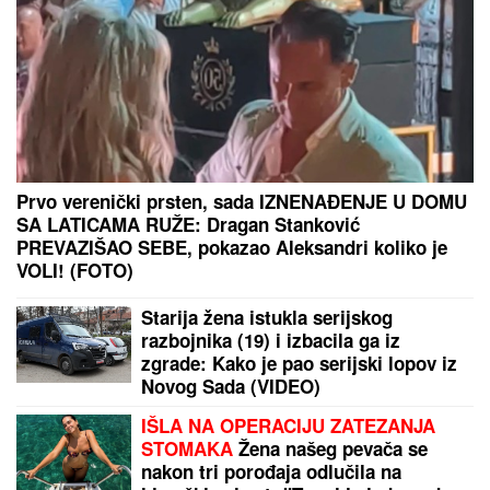
ŽENI SE DEJAN STANKOVIĆ KRALJ!
Prelepa doktorka u raskošnoj
venčanici, on u odelu sa crvenom
kravatom: Ne skidaju osmeh pred
crkveno venčanje