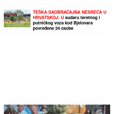
PREPORUKA ZA VAS
DŽEJEVA NAJVEĆA LJUBAV DANAS PROSLAVLJA
ROĐENDAN
Evo kako Andrijana sada izgleda: Nije u
kontaktu sa njegovim ćerkama, a jedan detalj svi
komentarišu