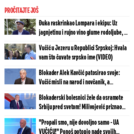
PROČITAJTE JOŠ
Đuka raskrinkao Lompara i ekipu: Uz
jagnjetinu i rujno vino glume rodoljube, pa
bi sa drugosrbijancima da ruše Vučića
Vučić u Jezeru u Republici Srpskoj: Hvala
(VIDEO)
vam što čuvate srpsko ime (VIDEO)
Blokader Alek Kavčić patosirao svoje:
Vučić misli na narod i novčanik, a
opozicija i studenti su dno dna (VIDEO)
Blokaderski bolesnici žele da osramote
Srbiju pred svetom! Milivojević priznao
pakleni plan (VIDEO)
"Propali smo, nije dovoljno samo - UA
VUČIĆU!" Ponoš potopio nade svojih