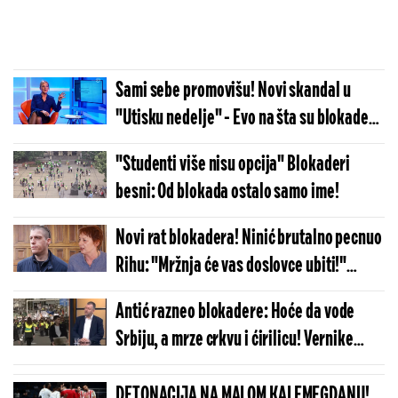
Sami sebe promovišu! Novi skandal u
"Utisku nedelje" - Evo na šta su blokaderi
spali (FOTO)
"Studenti više nisu opcija" Blokaderi
besni: Od blokada ostalo samo ime!
Novi rat blokadera! Ninić brutalno pecnuo
Rihu: "Mržnja će vas doslovce ubiti!"
(FOTO)
Antić razneo blokadere: Hoće da vode
Srbiju, a mrze crkvu i ćirilicu! Vernike
proglašavaju omađijanima, a crkve bi da
pretvaraju u pabove (VIDEO)
DETONACIJA NA MALOM KALEMEGDANU!