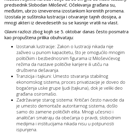
predsednik Slobodan Milošević. Očekivanja građana su,
međutim, ubrzo izneverena izostankom korenitih promena.
Izostala je suštinska lustracija i otvaranje tajnih dosijea, a
mnogi akteri iz devedesetih su se kasnije vratili na vlast.
Glavni razlozi zbog kojih se 5. oktobar danas često posmatra
kao propuštena prilika obuhvataju:
Izostanak lustracije: Zakon o lustraciji nikada nije
zaživeo u punom kapacitetu, što je omogućilo mnogim
političkim i bezbednosnim figurama iz Miloševićevog
režima da nastave političke karijere ili utiču na
društvena dešavanja.
Tranzicija i tajkuni: Umesto stvaranja stabilnog
ekonomskog sistema, proces privatizacije je doveo do
bogaćenja uske grupe ljudi (tajkuna), dok je veliki deo
građana osiromašio.
Zadržavanje starog sistema: Kritičari često navode da
je umesto demontaže autoritarnog sistema, došlo
samo do zamene političkih elita. Mnogi učesnici i
analitičari smatraju da obećanja o pravdi, slobodnim
medijima i institucijama nikada nisu u potpunosti
ispunjena.