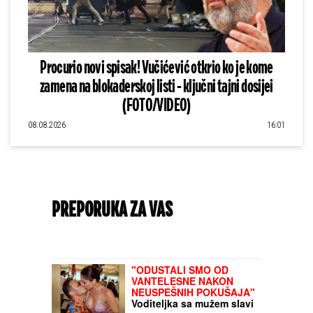
Procurio novi spisak! Vučićević otkrio ko je kome
zamena na blokaderskoj listi - ključni tajni dosijei
(FOTO/VIDEO)
08.08.2026
16:01
PREPORUKA ZA VAS