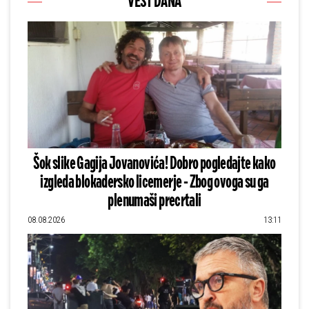
VEST DANA
Šok slike Gagija Jovanovića! Dobro pogledajte kako
izgleda blokadersko licemerje - Zbog ovoga su ga
plenumaši precrtali
08.08.2026
13:11