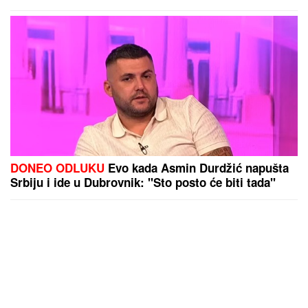
Pevačica sinu ostavlja stan od 150 kvadrata, a
skuplja stvari pored kontejnera: "Nije me sramota"