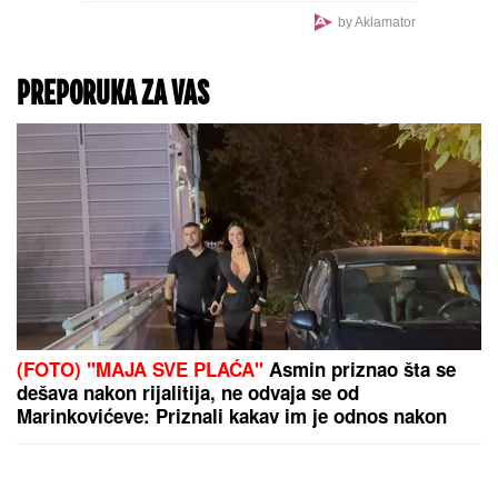
(FOTO) "MAJA SVE
PLAĆA"
Asmin priznao
šta se dešava nakon
rijalitija, ne odvaja se od
Marinkovićeve: Priznali
kakav im je odnos nakon
skandala