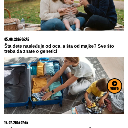
"Zaslužili smo više" Trener Novog
Pazara se oglasio posle poraza od
Zvezde
VIDEO