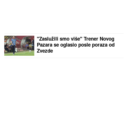
"SRAMOTA ME JE"
Asmin Durdžić javno udario na
rođenu majku zbog Maje Marinković: "Ona je
domaćica, ne snalazi se u ovom svetu i ne zna da
prestane"
PROMENILA VERU, PA SAMA OBJAVILA SVOJ
INTIMNI SNIMAK
Pevačica opet šokira, slika stopala
u KESAMA: "Mažem ovčiju mast"
by Aklamator