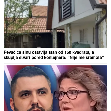
odzvanjaju u ušima: "Oduzeće vam
decu"