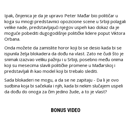
Ipak, činjenica je da je upravo Peter Mađar bio političar u
koga su mnogi predstavnici opozicione scene u Srbiji polagali
velike nade, predstavljajući njegov uspeh kao dokaz da je
moguće pobediti dugogodišnje političke lidere poput Viktora
Orbana.
Onda možete da zamislite horor koji bi se desio kada bi se
ispunila želja blokadera da dođu na vlast. Zato ne čudi što je
snimak izazvao veliku pažnju i u Srbiji, posebno među onima
koji su mesecima slavili političke promene u Mađarskoj i
predstavljali ih kao model koji bi trebalo slediti.
Sada blokaderi ne mogu, a da se ne zapitaju - Da li je ovo
sudbina koja bi sačekala i njih, kada bi nekim slučajem uspeli
da dođu do onoga za čim jedino žude, a to je vlast?
BONUS VIDEO