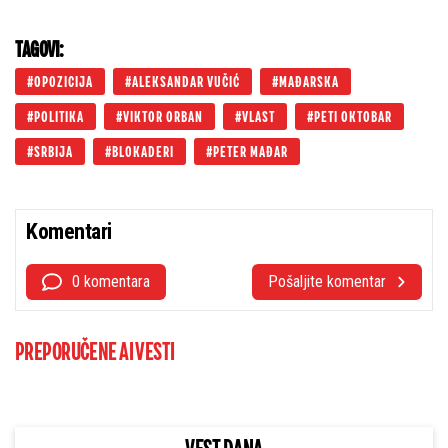
TAGOVI:
OPOZICIJA
ALEKSANDAR VUČIĆ
MAĐARSKA
POLITIKA
VIKTOR ORBAN
VLAST
PETI OKTOBAR
SRBIJA
BLOKADERI
PETER MAĐAR
Komentari
0 komentara
Pošaljite komentar
PREPORUČENE AI VESTI