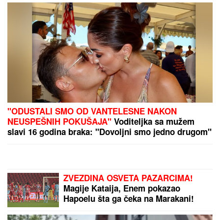
KRVAVA ČITULJA POKRENULA
PAKAO U BALKANSKOM GRADU?!
Opsadno stanje na ulicama, MECI
LETE NA SVE STRANE: Drama
počela ubistvom na sastanku zbog
duga Zviceru, onda je usledio HAOS
(FOTO)
"HTEO JE DA NAS PRIJAVI CENTRU
ZA SOCIJALNI RAD"
Verica
Rakočević na početku karijere prošla
kroz pakao, ove reč i danas joj