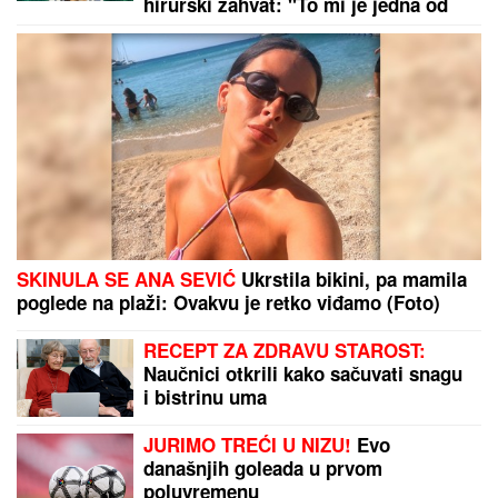
DOKTOR ČUBRILO
kaže da je ovo
UBEDLJIVO NAJZDRAVIJA HRANA
NA SVETU, a evo koju namirnicu
nikada NE JEDE: "I moja baba je to
znala, a možda vam zvuči suludo"