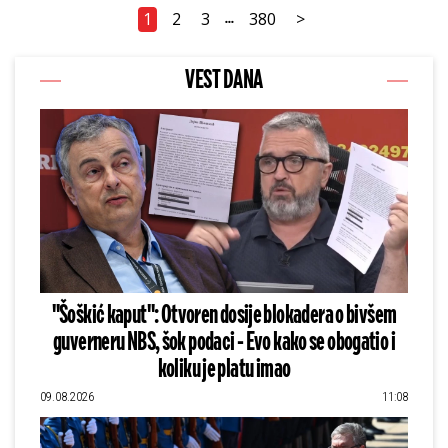
1
2
3
380
>
...
VEST DANA
"Šoškić kaput": Otvoren dosije blokadera o bivšem
guverneru NBS, šok podaci - Evo kako se obogatio i
koliku je platu imao
09.08.2026
11:08