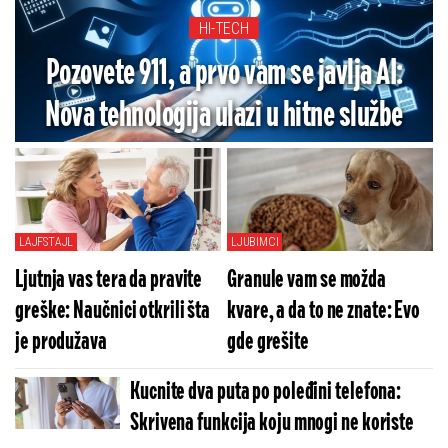
HI-TECH
Pozovete 911, a prvo vam se javlja AI:
Nova tehnologija ulazi u hitne službe
LAJFSTAJL
LJUBIMCI
Ljutnja vas tera da pravite
Granule vam se možda
greške: Naučnici otkrili šta
kvare, a da to ne znate: Evo
je produžava
gde grešite
Kucnite dva puta po poleđini telefona:
Skrivena funkcija koju mnogi ne koriste