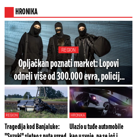
HRONIKA
REGION
Opljačkan poznati market: Lopovi
odneli više od 300.000 evra, policija
blokirala grad!
REGION
HRONIKA
Tragedija kod Banjaluke:
Ulazio u tuđe automobile
"Suzuki" sleteo s puta usred
kao u svoje, pa se još i