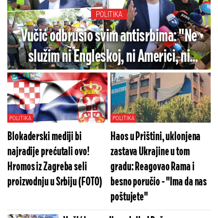
POLITIKA
Vučić odbrusio svim antisrbima: "Ne
služim ni Engleskoj, ni Americi, ni
Rusiji, samo Srbiji" - Direktno se
obratio i blokaderima
POLITIKA
POLITIKA
Blokaderski mediji bi
Haos u Prištini, uklonjena
najradije prećutali ovo!
zastava Ukrajine u tom
Hromos iz Zagreba seli
gradu: Reagovao Rama i
proizvodnju u Srbiju (FOTO)
besno poručio - "Ima da nas
poštujete"