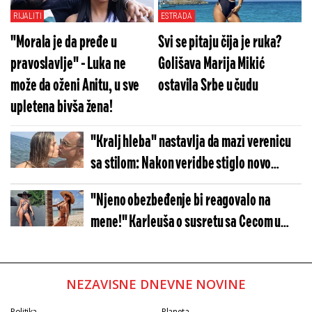
izađe iz zatvora"
RIJALITI
ESTRADA
"Morala je da pređe u
Svi se pitaju čija je ruka?
pravoslavlje" - Luka ne
Golišava Marija Mikić
može da oženi Anitu, u sve
ostavila Srbe u čudu
upletena bivša žena!
"Kralj hleba" nastavlja da mazi verenicu
sa stilom: Nakon veridbe stiglo novo
spektakularno iznenađenje!
"Njeno obezbeđenje bi reagovalo na
mene!" Karleuša o susretu sa Cecom u
Budvi - Neočekivani obrt u ratu
NEZAVISNE DNEVNE NOVINE
Politika
Planeta