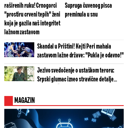
raširenih ruku! Crnogorci
Supruga čuvenog pisca
"prostiru crveni tepih" ženi
preminula u snu
koja je gazila naš integritet
lažnom zastavom
Skandal u Prištini! Kejti Peri mahala
zastavom lažne države: "Pukla je odavno!"
Jezivo svedočenje o ustaškom teroru:
Srpski glumac izneo stravične detalje
golgote – Četiri godine pakla i kolona
smrti!
MAGAZIN