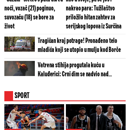
noći, vozač (21) poginuo,
nakrao para: Tužilaštvo
suvozaču (18) se bore za
priložilo hitan zahtev za
život
serijskog lopova iz Surčina
Tragičan kraj potrage! Pronađeno telo
mladića koji se utopio u mulju kod Borče
Vatrena stihija progutala kuću u
Kaluđerici: Crni dim se nadvio nad
Beogradom
SPORT