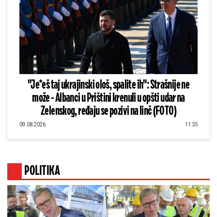
"Je*eš taj ukrajinski ološ, spalite ih": Strašnije ne
može - Albanci u Prištini krenuli u opšti udar na
Zelenskog, ređaju se pozivi na linč (FOTO)
09.08.2026
11:35
POLITIKA