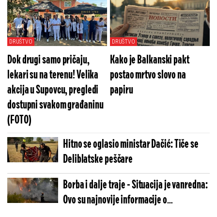
DRUŠTVO
DRUŠTVO
Dok drugi samo pričaju,
Kako je Balkanski pakt
lekari su na terenu! Velika
postao mrtvo slovo na
akcija u Supovcu, pregledi
papiru
dostupni svakom građaninu
(FOTO)
Hitno se oglasio ministar Dačić: Tiče se
Deliblatske peščare
Borba i dalje traje - Situacija je vanredna:
Ovo su najnovije informacije o
Deliblatskoj peščari