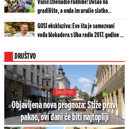
Vučić iznenadio radnike! Došao na
gradilište, a onda im uručio slatko
osveženje (VIDEO)
GOSI ekskluziva: Evo šta je samozvani
vođa blokadera s Uba radio 2017. godine -
Raskrinkan "Petkopaćenik", osuđeni
narkoman
DRUŠTVO
DRUŠTVO
Objavljena nova prognoza: Stiže pravi
pakao, ovi dani će biti najtopliji