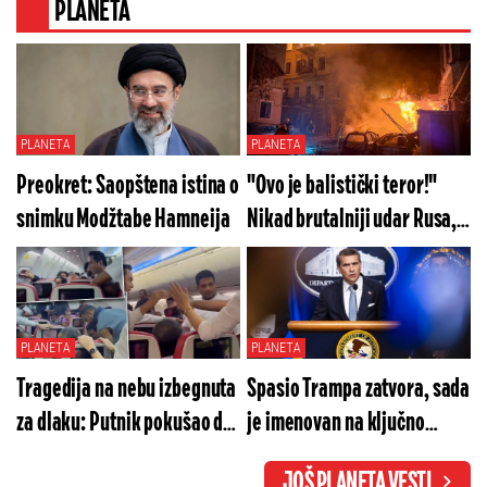
PLANETA
PLANETA
PLANETA
Preokret: Saopštena istina o
"Ovo je balistički teror!"
snimku Modžtabe Hamneija
Nikad brutalniji udar Rusa,
haos u Harkovu i Odesi,
Zelenski se hitno oglasio!
(VIDEO)
PLANETA
PLANETA
Tragedija na nebu izbegnuta
Spasio Trampa zatvora, sada
za dlaku: Putnik pokušao da
je imenovan na ključno
uradi nešto nezamislivo, pa
mesto: Tod Blanš je novi
JOŠ PLANETA VESTI