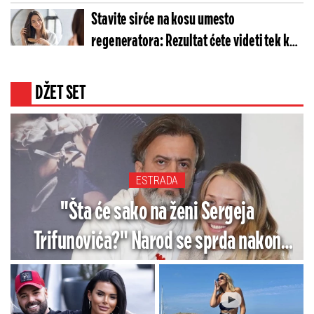
Stavite sirće na kosu umesto
regeneratora: Rezultat ćete videti tek kad
je osušite
DŽET SET
ESTRADA
"Šta će sako na ženi Sergeja
Trifunovića?" Narod se sprda nakon
što se blejzer "sapleo" i upao joj u
kesu: "Dobiće on batine, čim mu draga