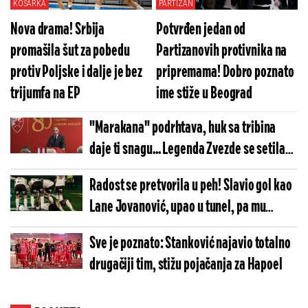
KOŠARKA
PARTIZAN
Nova drama! Srbija
Potvrđen jedan od
promašila šut za pobedu
Partizanovih protivnika na
protiv Poljske i dalje je bez
pripremama! Dobro poznato
trijumfa na EP
ime stiže u Beograd
"Marakana" podrhtava, huk sa tribina
daje ti snagu... Legenda Zvezde se setila
preokreta protiv Bazela
Radost se pretvorila u peh! Slavio gol kao
Lane Jovanović, upao u tunel, pa mu
pogodak poništen
Sve je poznato: Stanković najavio totalno
drugačiji tim, stižu pojačanja za Hapoel