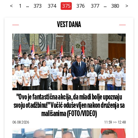
<
1
373
374
375
376
377
380
>
...
...
VEST DANA
"Ovo je fantastična akcija, da mladi bolje upoznaju
svoju otadžbinu!" Vučić oduševljen nakon druženja sa
mališanima (FOTO/VIDEO)
06.08.2026
11:59 >> 12:48