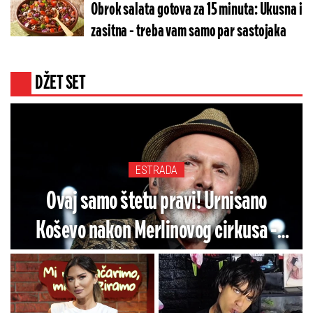
Obrok salata gotova za 15 minuta: Ukusna i
zasitna - treba vam samo par sastojaka
DŽET SET
ESTRADA
Ovaj samo štetu pravi! Urnisano
Koševo nakon Merlinovog cirkusa -
Bosanci traže da sve plati