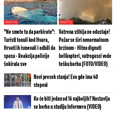
tuče grad (VIDEO)
DRUŠTVO
DRUŠTVO
"Ne smete tu da parkirate":
Vatrena stihija ne odustaje!
Turisti tonuli kod Hvara,
Požar se širi nenormalnom
Hrvati ih ismevali i odbili da
brzinom - Hitno dignuti
spasu - Reakcija policije
helikopteri, vatrogasci vode
šokirala sve
tešku borbu (FOTO/VIDEO)
Novi presek stanja! Evo gde ima 40
stepeni
Ko će biti jedan od 16 najboljih? Nastavlja
se borba u studiju Informera (VIDEO)