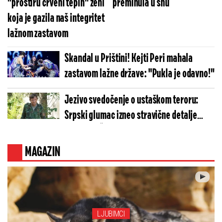
"prostiru crveni tepih" ženi
preminula u snu
koja je gazila naš integritet
lažnom zastavom
Skandal u Prištini! Kejti Peri mahala
zastavom lažne države: "Pukla je odavno!"
Jezivo svedočenje o ustaškom teroru:
Srpski glumac izneo stravične detalje
golgote – Četiri godine pakla i kolona
smrti!
MAGAZIN
LJUBIMCI