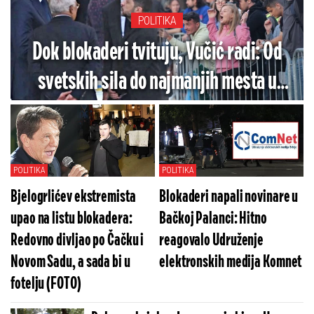
POLITIKA
Dok blokaderi tvituju, Vučić radi: Od
svetskih sila do najmanjih mesta u
Srbiji - Zato i ima podršku
POLITIKA
POLITIKA
Bjelogrlićev ekstremista
Blokaderi napali novinare u
upao na listu blokadera:
Bačkoj Palanci: Hitno
Redovno divljao po Čačku i
reagovalo Udruženje
Novom Sadu, a sada bi u
elektronskih medija Komnet
fotelju (FOTO)