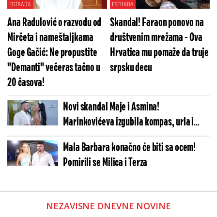
ESTRADA
ESTRADA
Ana Radulović o razvodu od
Skandal! Faraon ponovo na
Mirčeta i nameštaljkama
društvenim mrežama - Ova
Goge Gačić: Ne propustite
Hrvatica mu pomaže da truje
"Demanti" večeras tačno u
srpsku decu
20 časova!
Novi skandal Maje i Asmina!
Marinkovićeva izgubila kompas, urla i
psuje (VIDEO)
Mala Barbara konačno će biti sa ocem!
Pomirili se Milica i Terza
NEZAVISNE DNEVNE NOVINE