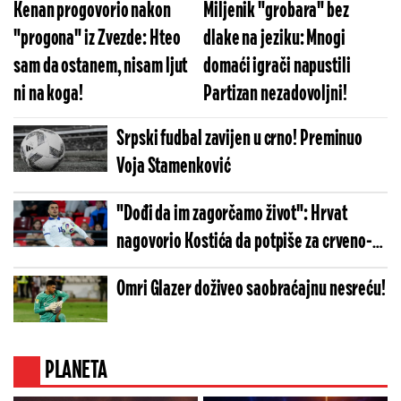
Kenan progovorio nakon
Miljenik "grobara" bez
"progona" iz Zvezde: Hteo
dlake na jeziku: Mnogi
sam da ostanem, nisam ljut
domaći igrači napustili
ni na koga!
Partizan nezadovoljni!
Srpski fudbal zavijen u crno! Preminuo
Voja Stamenković
"Dođi da im zagorčamo život": Hrvat
nagovorio Kostića da potpiše za crveno-
bele
Omri Glazer doživeo saobraćajnu nesreću!
PLANETA