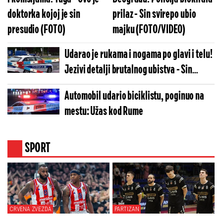
doktorka kojoj je sin
prilaz - Sin svirepo ubio
presudio (FOTO)
majku (FOTO/VIDEO)
Udarao je rukama i nogama po glavi i telu!
Jezivi detalji brutalnog ubistva - Sin
nakon svađe nasrnuo na majku
Automobil udario biciklistu, poginuo na
mestu: Užas kod Rume
SPORT
CRVENA ZVEZDA
PARTIZAN