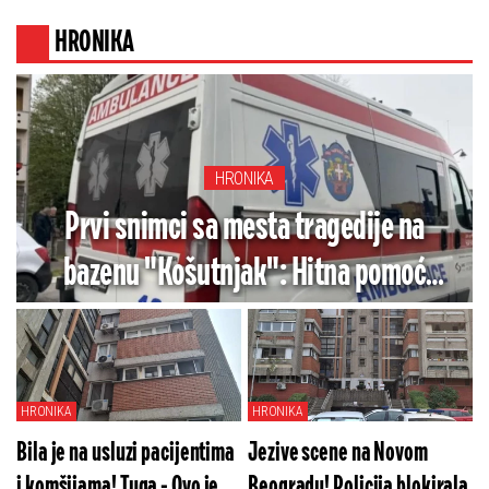
HRONIKA
HRONIKA
Prvi snimci sa mesta tragedije na
bazenu "Košutnjak": Hitna pomoć
pokušala reanimaciju, ali muškarcu
(70) nije bilo spasa
HRONIKA
HRONIKA
Bila je na usluzi pacijentima
Jezive scene na Novom
i komšijama! Tuga - Ovo je
Beogradu! Policija blokirala