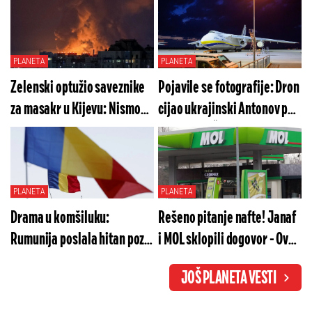
PLANETA
PLANETA
Zelenski optužio saveznike
Pojavile se fotografije: Dron
za masakr u Kijevu: Nismo
cijao ukrajinski Antonov pun
oborili nijednu rusku
municije?! Šok detalji
raketu, znate li zašto?!
incidenta na nemačkom
aerodromu!
PLANETA
PLANETA
Drama u komšiluku:
Rešeno pitanje nafte! Janaf
Rumunija poslala hitan poziv
i MOL sklopili dogovor - Ovo
građanima!
su svi detalji
JOŠ PLANETA VESTI