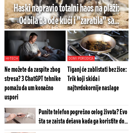
Haski napravio totalni haos na plaži:
Odbila da ode kući i "zaratila" sa
vlasnicom (VIDEO)
HI-TECH
DOM I PORODICA
Ne možete da zaspite zbog
Tiganj će zablistati bez žice:
stresa? 3 ChatGPT tehnike
Trik koji skida i
pomažu da um konačno
najtvrdokornije naslage
uspori
Punite telefon pogrešno celog života? Evo
šta se zaista dešava kada ga koristite dok
je na punjaču