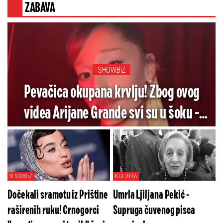
ZABAVA
SHOWBIZ
Pevačica okupana krvlju! Zbog ovog
videa Arijane Grande svi su u šoku -
Pogledajte koliko je jezivo (VIDEO)
SHOWBIZ
KULTURA
Dočekali sramotu iz Prištine
Umrla Ljiljana Pekić -
raširenih ruku! Crnogorci
Supruga čuvenog pisca