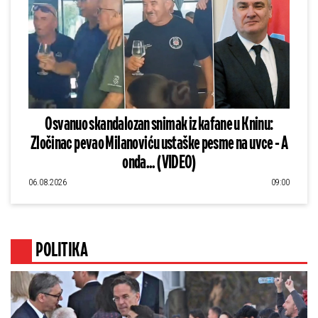
Osvanuo skandalozan snimak iz kafane u Kninu:
Zločinac pevao Milanoviću ustaške pesme na uvce - A
onda... (VIDEO)
06.08.2026
09:00
POLITIKA