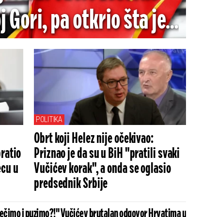
 Gori, pa otkrio šta je
ma tražio od te zemlje
POLITIKA
Obrt koji Helez nije očekivao:
bratio
Priznao je da su u BiH "pratili svaki
ecu u
Vučićev korak", a onda se oglasio
predsednik Srbije
mečimo i puzimo?!" Vučićev brutalan odgovor Hrvatima u