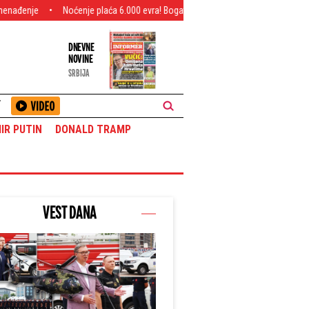
ćenje plaća 6.000 evra! Bogati Srbin odveo devojku na letovanje - Čitav ceh će va
DNEVNE
NOVINE
SRBIJA
T
IR PUTIN
DONALD TRAMP
VEST DANA