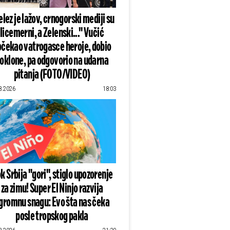
lez je lažov, crnogorski mediji su
licemerni, a Zelenski..." Vučić
čekao vatrogasce heroje, dobio
oklone, pa odgovorio na udarna
pitanja (FOTO/VIDEO)
8.2026
18:03
k Srbija "gori", stiglo upozorenje
za zimu! Super El Ninjo razvija
gromnu snagu: Evo šta nas čeka
posle tropskog pakla