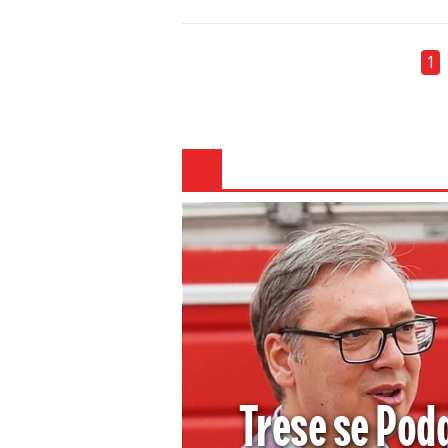
1
Trese se Pod