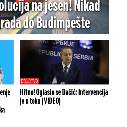
olucija na jesen! Nikad
grada do Budimpešte
DRUŠTVO
renje
Hitno! Oglasio se Dačić: Intervencija
je u toku (VIDEO)
ka