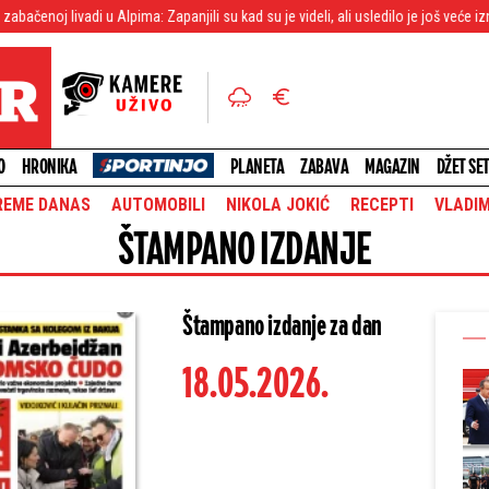
Alpima: Zapanjili su kad su je videli, ali usledilo je još veće iznenađenje
No
O
HRONIKA
PLANETA
ZABAVA
MAGAZIN
DŽET SE
REME DANAS
AUTOMOBILI
NIKOLA JOKIĆ
RECEPTI
VLADIM
ŠTAMPANO IZDANJE
Štampano izdanje za dan
18.05.2026.