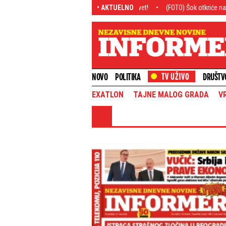
lemajstor zapalio fudbalski svet!
• AKTUELNO
(FOTO) Šok otkriće na zabačenoj livadi u 
NOVO
POLITIKA
DRUŠTV
EXATLON
TAJNE MALOG GRADA
V