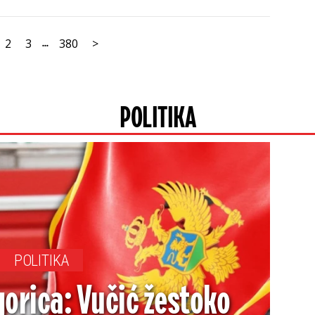
2
3
380
>
...
POLITIKA
POLITIKA
gorica: Vučić žestoko