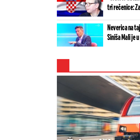
tri rečenice: Z
Neverica na taj
Siniša Mali je 