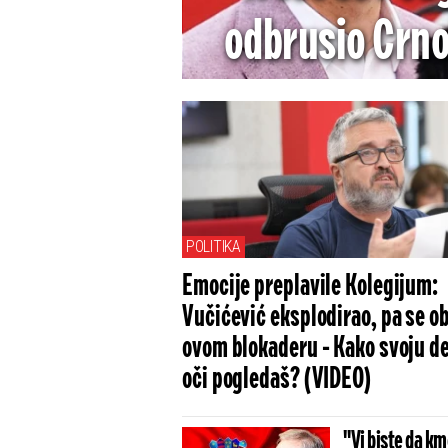
odbrusio Crnoj
jedino godina
POLITIKA
Emocije preplavile Kolegijum:
Vučićević eksplodirao, pa se o
ovom blokaderu - Kako svoju d
oči pogledaš? (VIDEO)
"Vi biste da k