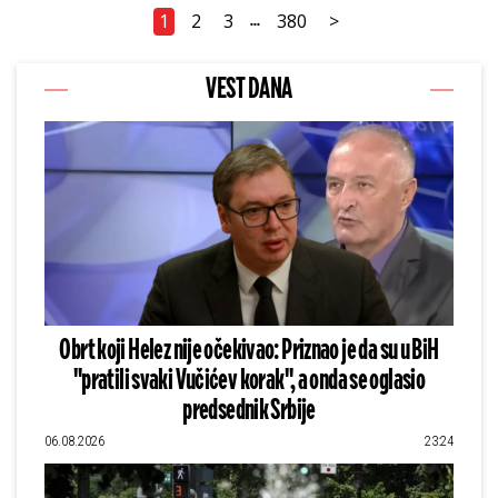
1
2
3
380
>
...
VEST DANA
Obrt koji Helez nije očekivao: Priznao je da su u BiH
"pratili svaki Vučićev korak", a onda se oglasio
predsednik Srbije
06.08.2026
23:24