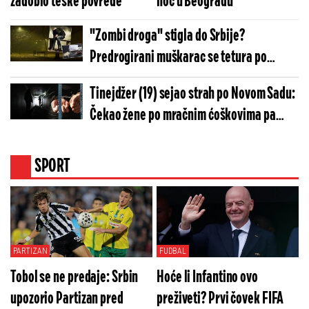
zadobio teške povrede
noć u Beogradu
"Zombi droga" stigla do Srbije?
Predrogirani muškarac se tetura po
parku, meštani u strahu (VIDEO)
Tinejdžer (19) sejao strah po Novom Sadu:
Čekao žene po mračnim ćoškovima pa
radio ovo
SPORT
PARTIZAN
FUDBAL
Tobol se ne predaje: Srbin
Hoće li Infantino ovo
upozorio Partizan pred
preživeti? Prvi čovek FIFA