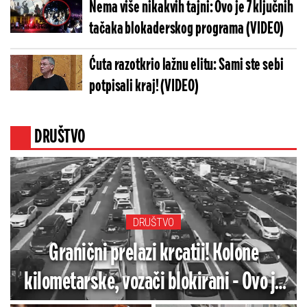
Nema više nikakvih tajni: Ovo je 7 ključnih
tačaka blokaderskog programa (VIDEO)
Ćuta razotkrio lažnu elitu: Sami ste sebi
potpisali kraj! (VIDEO)
DRUŠTVO
DRUŠTVO
Granični prelazi krcatii! Kolone
kilometarske, vozači blokirani - Ovo je