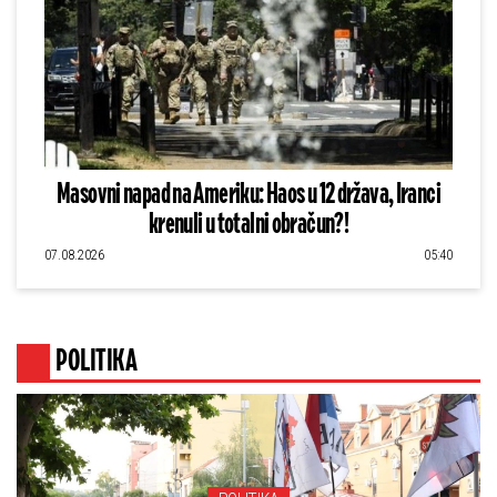
Masovni napad na Ameriku: Haos u 12 država, Iranci
krenuli u totalni obračun?!
07.08.2026
05:40
POLITIKA