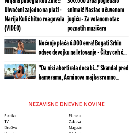
Miljana pobegla kod Zole!?
300.000 Srba pogledalo
Uhvaćeni zajedno na plaži -
snimak! Nastao u čuvenom
Marija Kulić hitno reagovala
jugiću - Za volanom otac
(VIDEO)
poznatih muzičara
Noćenje plaća 6.000 evra! Bogati Srbin
odveo devojku na letovanje - Čitav ceh će
vas frapirati
"Da nisi abortirala deca bi..." Skandal pred
kamerama, Asminova majka sramno
izvređala Maju (VIDEO)
NEZAVISNE DNEVNE NOVINE
Politika
Planeta
TV
Zabava
Društvo
Magazin