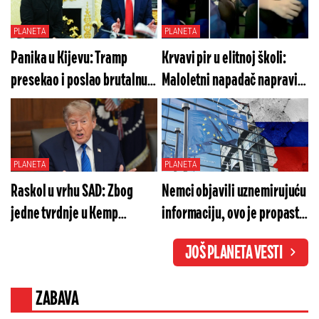
PLANETA
PLANETA
Panika u Kijevu: Tramp
Krvavi pir u elitnoj školi:
presekao i poslao brutalnu
Maloletni napadač napravio
poruku o municiji
opšti haos, ima mrtvih i
ranjenih (VIDEO)
PLANETA
PLANETA
Raskol u vrhu SAD: Zbog
Nemci objavili uznemirujuću
jedne tvrdnje u Kemp
informaciju, ovo je propast -
Dejvidu letelo perje
kako je moćna Evropa dovde
JOŠ PLANETA VESTI
došla?
ZABAVA