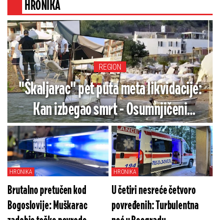
HRONIKA
REGION
"Škaljarac" pet puta meta likvidacije:
Kan izbegao smrt - Osumnjičeni
završio iza rešetaka
HRONIKA
HRONIKA
Brutalno pretučen kod
U četiri nesreće četvoro
Bogoslovije: Muškarac
povređenih: Turbulentna