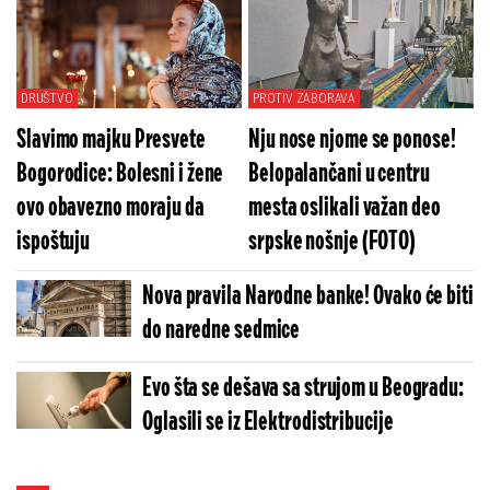
najnovije stanje (FOTO)
DRUŠTVO
PROTIV ZABORAVA
Slavimo majku Presvete
Nju nose njome se ponose!
Bogorodice: Bolesni i žene
Belopalančani u centru
ovo obavezno moraju da
mesta oslikali važan deo
ispoštuju
srpske nošnje (FOTO)
Nova pravila Narodne banke! Ovako će biti
do naredne sedmice
Evo šta se dešava sa strujom u Beogradu:
Oglasili se iz Elektrodistribucije