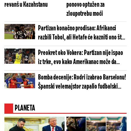
revanš u Kazahstanu
ponovo optužen za
zloupotrebu moći
Partizan konačno prodisao: Afrikanci
razbili Tobol, ali Hetafe će kazniti ono što
Kazahstanci nisu
Preokret oko Vokera: Partizan nije ispao
iz trke, evo kako Amerikanac može da
završi u Humskoj
Bomba decenije: Rodri izabrao Barselonu!
Španski velemajstor zapalio fudbalski
svet!
PLANETA