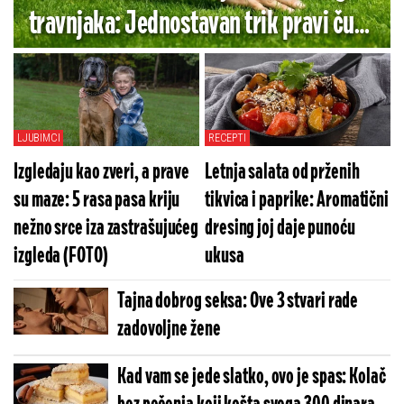
travnjaka: Jednostavan trik pravi čudo
za nekoliko nedelja
LJUBIMCI
RECEPTI
Izgledaju kao zveri, a prave
Letnja salata od prženih
su maze: 5 rasa pasa kriju
tikvica i paprike: Aromatični
nežno srce iza zastrašujućeg
dresing joj daje punoću
izgleda (FOTO)
ukusa
Tajna dobrog seksa: Ove 3 stvari rade
zadovoljne žene
Kad vam se jede slatko, ovo je spas: Kolač