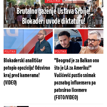
POLITIKA
Brutalno gaženje Ustava Srbije!
Blokaderi uvode diktaturu!
POLITIKA
POLITIKA
Blokaderski analitičar
"Beograd je za Balkan ono
potopio opoziciju! Odsvirao
što je LA za Ameriku!"
kraj pred kamerama!
Vučićević pustio snimak
(VIDEO)
poznatog influensera pa
patosirao licemere
(FOTO/VIDEO)