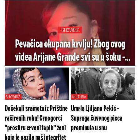
SHOWBIZ
Pevačica okupana krvlju! Zbog ovog
videa Arijane Grande svi su u šoku -
Pogledajte koliko je jezivo (VIDEO)
SHOWBIZ
KULTURA
Dočekali sramotu iz Prištine
Umrla Ljiljana Pekić -
raširenih ruku! Crnogorci
Supruga čuvenog pisca
"prostiru crveni tepih" ženi
preminula u snu
koja je gazila naš integritet