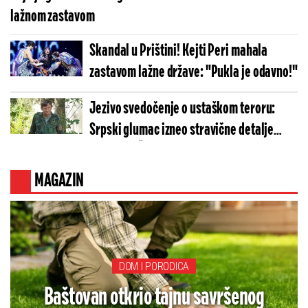
lažnom zastavom
Skandal u Prištini! Kejti Peri mahala
zastavom lažne države: "Pukla je odavno!"
Jezivo svedočenje o ustaškom teroru:
Srpski glumac izneo stravične detalje
golgote – Četiri godine pakla i kolona
smrti!
MAGAZIN
DOM I PORODICA
Baštovan otkrio tajnu savršenog