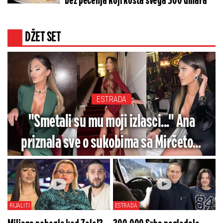
bez pečenja koji košta svega 300 dinara
DŽET SET
ESTRADA
"Smetali su mu moji izlasci..." Ana
priznala sve o sukobima sa Mirčetom
zbog noćnog života - Ovo je razlog
razvoda?
RIJALITI
ESTRADA