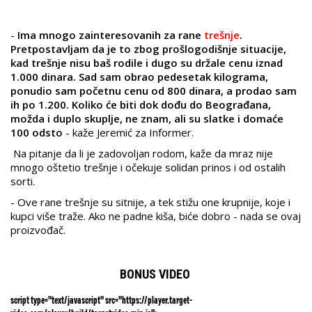
-
Ima mnogo zainteresovanih za rane
trešnje
.
Pretpostavljam da je to zbog prošlogodišnje situacije,
kad trešnje nisu baš rodile i dugo su držale cenu iznad
1.000 dinara. Sad sam obrao pedesetak kilograma,
ponudio sam početnu cenu od 800 dinara, a prodao sam
ih po 1.200. Koliko će biti dok dođu do Beograđana,
možda i duplo skuplje, ne znam, ali su slatke i domaće
100 odsto
- kaže Jeremić za Informer.
Na pitanje da li je zadovoljan rodom, kaže da mraz nije
mnogo oštetio trešnje i očekuje solidan prinos i od ostalih
sorti.
- Ove rane trešnje su sitnije, a tek stižu one krupnije, koje i
kupci više traže. Ako ne padne kiša, biće dobro - nada se ovaj
proizvođač.
BONUS VIDEO
script type="text/javascript" src="https://player.target-