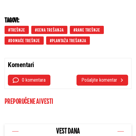
TAGOVI:
TREŠNJE
CENA TREŠANJA
RANE TREŠNJE
DOMAĆE TREŠNJE
PLANTAŽA TREŠANJA
Komentari
0 komentara
Pošaljite komentar
PREPORUČENE AI VESTI
VEST DANA