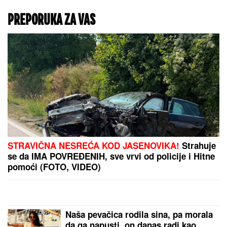
Evropa nespremna za
novu energetsku krizu:
ECB upozorava da je
prostora za pomoć sve
manje