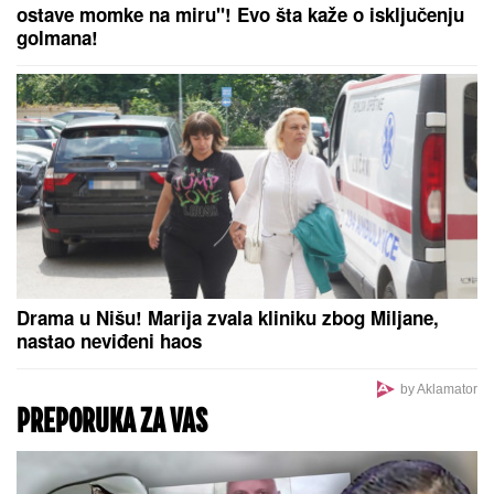
(FOTO) MINI BELA HALJINA I IZVAJANE NOGE
Ćerka Goce Tržan objavila sliku iz provoda, mreže
se usijale
Period samoće se uskoro završava:
Ova 3 horoskopska znaka 9. avgusta
očekuje emotivni preokret