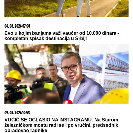
Slavni glumac SMRŠAO 90 KG, njegova
transformacija šokirala fanove - IZGLEDA
NEPREPOZNATLJIVO: Zahvaljujući ovom režimu
uspeo je da se PREPOLOVI