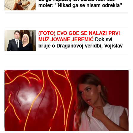
SKANDAL NA BALKANU!
Otkriveno čiji je dron koji
je pao u Bugarskoj –
Ambasador HITNO
POZVAN NA RAPORT!
"ĆUTALA SAM GODINU
DANA, ALI VIŠE NEĆU"
Jovana Jeremić nakon
veridbe Dragana
Stankovića svima
ZAPUŠILA USTA: "Došlo
by Aklamator
je vreme! Niko me neće
iskoristiti"
PREPORUKA ZA VAS