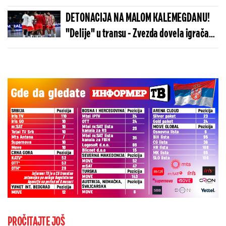
više od 100 „baba jaga“
DETONACIJA NA MALOM KALEMEGDANU!
"Delije" u transu - Zvezda dovela igrača
Real Madrida!
PROČITAJTE JOŠ