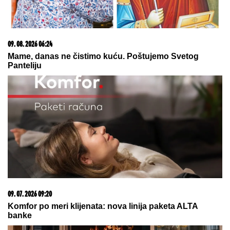
VAŽNO
UPOZORENjE ZA TURISTE U
GRČKOJ: Crveni alarm zbog
opasnosti od požara u popularnim
regionima