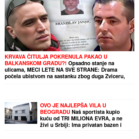
DŽEJEVA NAJVEĆA LJUBAV DANAS
PROSLAVLJA ROĐENDAN
Evo kako
Andrijana sada izgleda: Nije u
kontaktu sa njegovim ćerkama, a
jedan detalj svi komentarišu