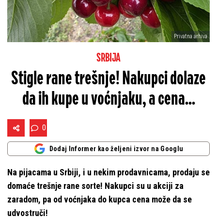
Privatna arhiva
SRBIJA
Stigle rane trešnje! Nakupci dolaze
da ih kupe u voćnjaku, a cena...
0
Dodaj Informer kao željeni izvor na Googlu
Na pijacama u Srbiji, i u nekim prodavnicama, prodaju se
domaće trešnje rane sorte! Nakupci su u akciji za
zaradom, pa od voćnjaka do kupca cena može da se
udvostruči!