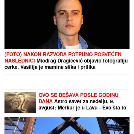
moler: "Nikad ga se nisam odrekla"
(FOTO) EVO GDE SE NALAZI PRVI
MUŽ JOVANE JEREMIĆ
Dok svi
bruje o Draganovoj veridbi, Vojislav
napustio Srbiju, a voditeljki je velika
podrška: "Brak nam je bio savršen"