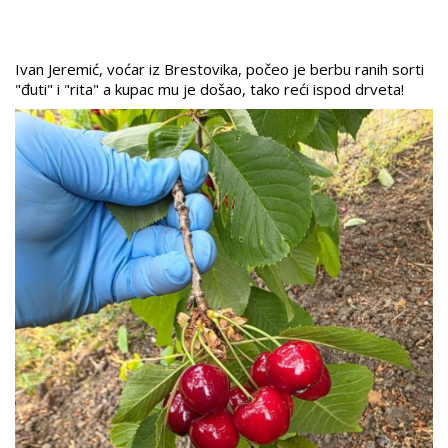
Ivan Jeremić, voćar iz Brestovika, počeo je berbu ranih sorti
"đuti" i "rita" a kupac mu je došao, tako reći ispod drveta!