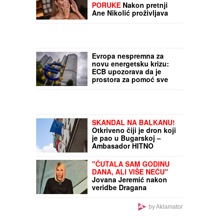
EXPO
karavan stigao u
Rumu: Grad predstavlja
svoje kulturno, istorijsko
i sportsko nasleđe
(VIDEO)
JELENA RADANOVIĆ
DOBIJA MONSTRUOZNE
PORUKE
Nakon pretnji
Ane Nikolić proživljava
horor, sve objavila:
"Patetični ste"