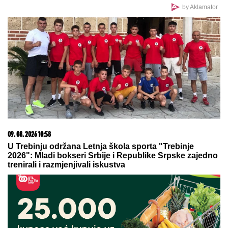
KRVAVA ČITULJA POKRENULA PAKAO U
BALKANSKOM GRADU?!
Opsadno stanje na
ulicama, MECI LETE NA SVE STRANE: Drama
počela ubistvom na sastanku zbog duga Zviceru,
onda je usledio HAOS (FOTO)