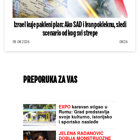
Izrael kuje pakleni plan: Ako SAD i Iran pokleknu, sledi
scenario od kog svi strepe
09.08.2026
08:26
PREPORUKA ZA VAS