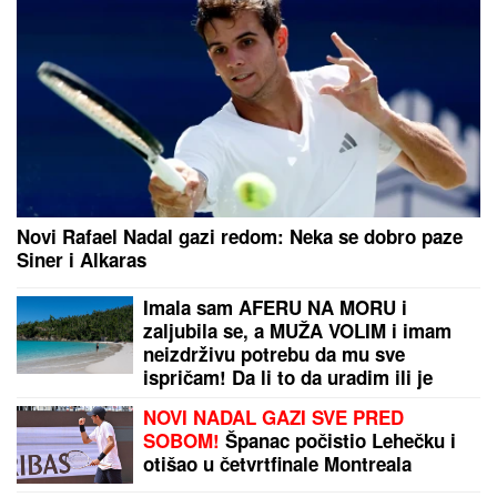
ostave momke na miru"! Evo šta kaže o isključenju
golmana!
Drama u Nišu! Marija zvala kliniku zbog Miljane,
nastao neviđeni haos
by Aklamator
PREPORUKA ZA VAS