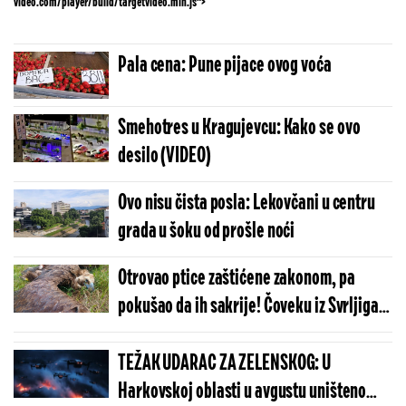
video.com/player/build/targetvideo.min.js">
Pala cena: Pune pijace ovog voća
Smehotres u Kragujevcu: Kako se ovo
desilo (VIDEO)
Ovo nisu čista posla: Lekovčani u centru
grada u šoku od prošle noći
Otrovao ptice zaštićene zakonom, pa
pokušao da ih sakrije! Čoveku iz Svrljiga
preti ova kazna - Otkriven i motiv?! (FOTO)
TEŽAK UDARAC ZA ZELENSKOG: U
Harkovskoj oblasti u avgustu uništeno