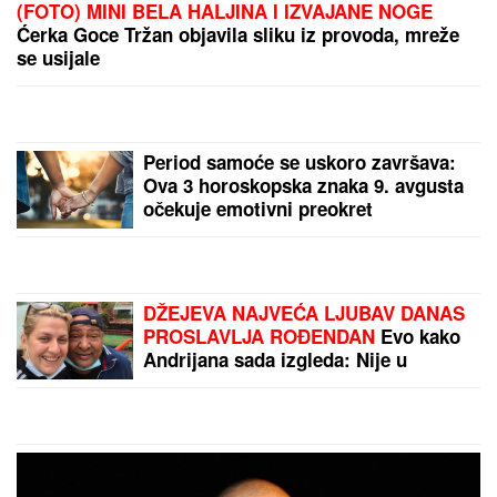
STRAVIČNA NESREĆA KOD JASENOVIKA!
Strahuje
se da IMA POVREĐENIH, sve vrvi od policije i Hitne
pomoći (FOTO, VIDEO)
Naša pevačica rodila sina, pa morala
da ga napusti, on danas radi kao