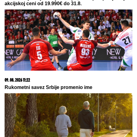
Roditelji su mu ugovorili brak sa
drugom ženom, a on oženio bivšu
svog prijatelja: Ljubavna priča
slavnog para je jedna od najlepših, a
malo ko zna detalje