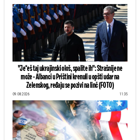
"Je*eš taj ukrajinski ološ, spalite ih": Strašnije ne
može - Albanci u Prištini krenuli u opšti udar na
Zelenskog, ređaju se pozivi na linč (FOTO)
09.08.2026
11:35