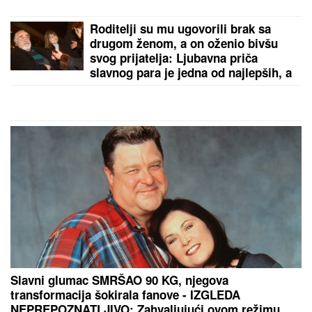
(FOTO) NAKON RAZVODA POTPUNO POSVEĆEN
NASLEDNICI
Miodrag Dragičević objavio fotografiju
ćerke, Vasilija je mamina slika i prilika