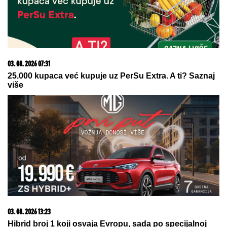
OVO JE NAJLEPŠA VILA U
BEOGRADU
Naš sportista kupio
kuću od TRI MILIONA EVRA, a ne
živi u Srbiji: Ima privatan bazen i
fitnes salu