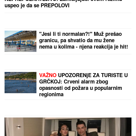
OVO SE DEŠAVA POSLE GODINU
DANA
Astro savet za nedelju, 9.
avgust: Merkur je u Lavu - Evo šta to
donosi vatrenim i vazdušnim
znacima