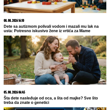
Novi Rafael Nadal gazi redom: Neka se dobro paze
Siner i Alkaras
Imala sam AFERU NA MORU i
zaljubila se, a MUŽA VOLIM i imam
neizdrživu potrebu da mu sve
ispričam! Da li to da uradim ili je
pametnije da ĆUTIM?
NOVI NADAL GAZI SVE PRED
SOBOM!
Španac počistio Lehečku i
otišao u četvrtfinale Montreala