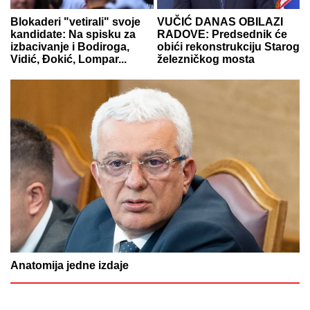
Blokaderi "vetirali" svoje
VUČIĆ DANAS OBILAZI
kandidate: Na spisku za
RADOVE: Predsednik će
izbacivanje i Bodiroga,
obići rekonstrukciju Starog
Vidić, Đokić, Lompar...
železničkog mosta
Anatomija jedne izdaje