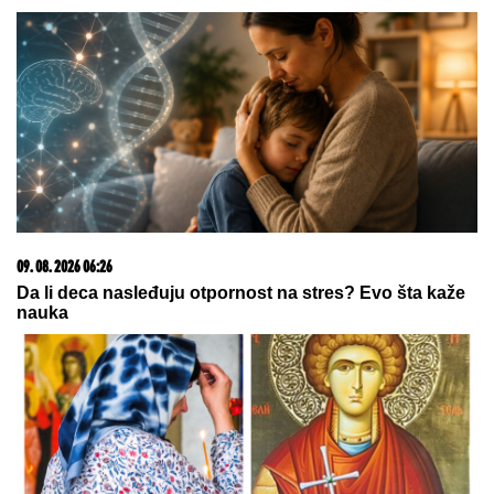
''Jesi li ti normalan?!'' Muž prešao
granicu, pa shvatio da mu žene
nema u kolima - njena reakcija je hit!