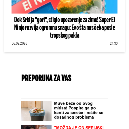
Dok Srbija "gori", stiglo upozorenje za zimu! Super El
Ninjo razvija ogromnu snagu: Evo šta nas čeka posle
tropskog pakla
06.08.2026
21:30
PREPORUKA ZA VAS