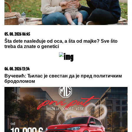
06. 08. 2026 22:45
"Nove strategije biće otkrivene u pravom trenutku":
Iranski general o jačanju PVO, domaćoj opremi i
ratnom moralu!