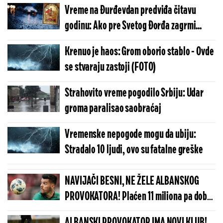
Vreme na Đurđevdan predviđa čitavu
godinu: Ako pre Svetog Đorđa zagrmi...
Krenuo je haos: Grom oborio stablo - Ovde
se stvaraju zastoji (FOTO)
Strahovito vreme pogodilo Srbiju: Udar
groma paralisao saobraćaj
Vremenske nepogode mogu da ubiju:
Stradalo 10 ljudi, ovo su fatalne greške
NAVIJAČI BESNI, NE ŽELE ALBANSKOG
PROVOKATORA! Plaćen 11 miliona pa dobio
brutalnu poruku
ALBANSKI PROVOKATOR IMA NOVI KLUB!