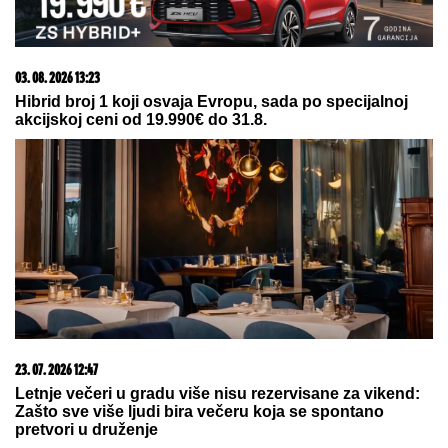
06. 08. 2026 09:39
Marija (3) se igrala u dvorištu i samo je nestala: Posle
42 godine otac je pronašao, zanemeo je kada je saznao
gde je bila
05. 08. 2026 06:45
Šta dete nasleđuje od oca, a šta od majke? Sve što
treba da znate o genetici