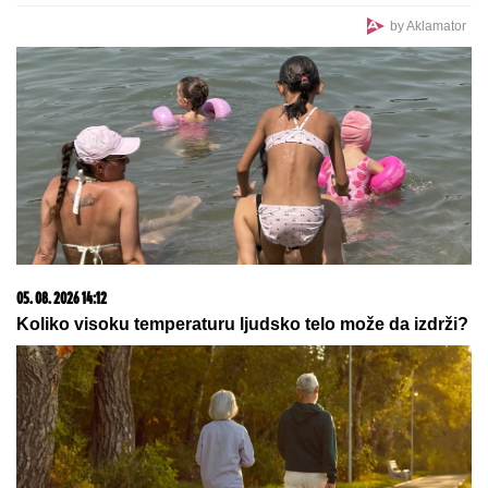
NAJVEĆA KUPOVINA REALA:
Madriđani platili 125 miliona evra za
fudbalsko čudo
MARSELj – GRAD KOJI MIRIŠE NA
MORE I PROVANSU: Šta obavezno
da vidite, kako da stignete i šta da
probate
U subotu je SVETA PETKA TRNOVA: Da ženama ne
bi TRNULE RUKE tokom cele godine, OVO ne smeju