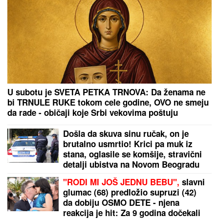
UMRO MUŠKARAC OD UBODA
STRŠLjENA: Nesreća u Višnjici
MILKA (82) DOŠLA SINU DA SKUVA RUČAK, A ON
JE UBIO:
Detalji jezivog zločina na Novom
Beogradu, Zoran pokušao da skoči sa terase na 7.
spratu