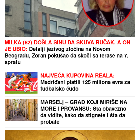
SRPSKOM REPREZENTATIVCU DEMOLIRAN AUTO
Saša Lukić bio u inostranstvu kada su mu polupana
stakla na skupocenom "bentliju"
"IMAO JE NAPADE, TREBALO SE
IZBORITI SA TIM"
Pevačica zbog
unuka sa autizmom otišla da živi na
selo, pa morala da donese najtežu
odluku: "Postao je agresivan"