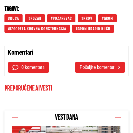
TAGOVI:
KUCA
POŽAR
POŽAREVAC
KROV
GROM
IZGORELA KROVNA KONSTRUKCIJA
GROM UDARIO KUĆU
Komentari
0 komentara
Pošaljite komentar
PREPORUČENE AI VESTI
VEST DANA