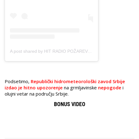
A post shared by HIT RADIO POŽAREVAC (@hitradiopozarevac)
Podsetimo,
Republički hidrometeorološki zavod Srbije
izdao je hitno upozorenje
na grmljavinske
nepogode
i
olujni vetar na području Srbije.
BONUS VIDEO