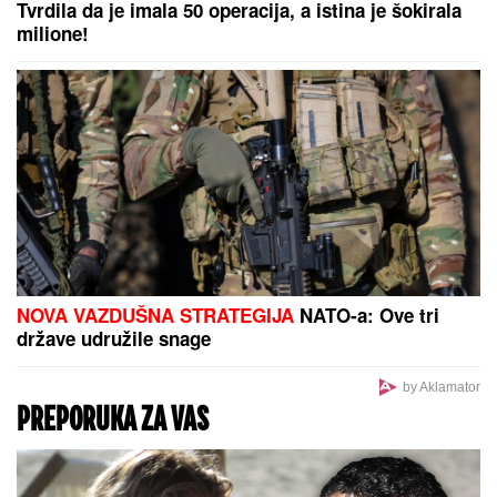
Dončićeva bivša traži 50 miliona
dolara posle razvoda!
Salah: Došao sam u Trabzon po trofeje, ovakvu
dobrodošlicu nikad nisam doživeo