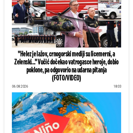
"Helez je lažov, crnogorski mediji su licemerni, a
Zelenski..." Vučić dočekao vatrogasce heroje, dobio
poklone, pa odgovorio na udarna pitanja
(FOTO/VIDEO)
06.08.2026
18:03