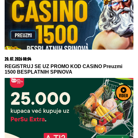
06. 08. 2026 23:02
Operacija "pod lažnom zastavom"? Rusija navodno
planira napade lažnim ukrajinskim dronovima na
članice NATO-a!
VIDEO