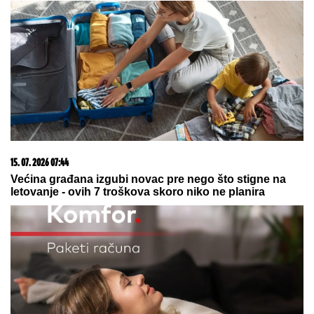
06. 08. 2026 13:34
Вучевић: Ђилас је свестан да је пред политичким
бродоломом
03. 08. 2026 13:23
Hibrid broj 1 koji osvaja Evropu, sada po specijalnoj
akcijskoj ceni od 19.990€ do 31.8.