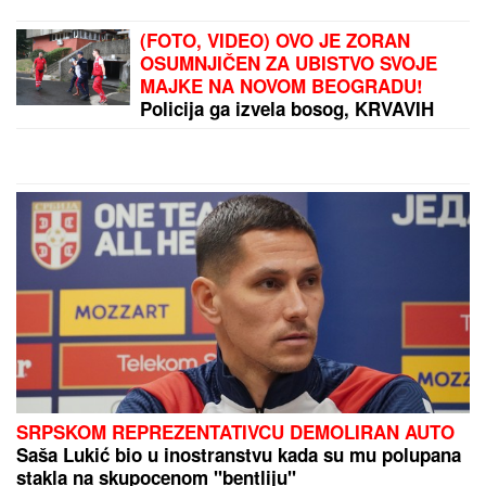
NOVA VAZDUŠNA STRATEGIJA
NATO-a: Ove tri
države udružile snage
by Aklamator
PREPORUKA ZA VAS
"IMALI SMO RASPRAVU"
Terza progovorio o
susretu sa Milicom u Crnoj Gori: "Zamera mi što
nisam ostao uz njih, ne treba da budemo Kulići"