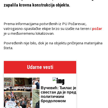
zapalila krovna konstrukcija objekta.
Prema informacijama potvrđenih iz PU Požarevac,
vatrogasno-spasilačke ekipe brzo su izašle na teren i
požar
je u međuvremenu lokalizovan.
Povređenih nije bilo, dok je na objektu pričinjena materijalna
šteta.
Udarne vesti
Вучевић: Ђилас је
свестан да је пред
политичким
бродоломом