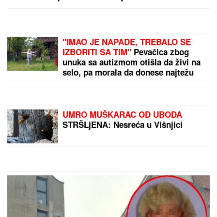
(VIDEO)
"MOJA LJUBAV JEDINA NA SVETU"
Dragan Stanković i dalje čuva
uspomene sa Jovanom Jeremić,
zbog jednog detalja svi komentarišu
da je nije preboleo
(FOTO, VIDEO) OVO JE ZORAN
OSUMNJIČEN ZA UBISTVO SVOJE
MAJKE NA NOVOM BEOGRADU!
Policija ga izvela bosog, KRVAVIH
nogu sa lisicama na rukama, ušao u
kola Hitne pomoći