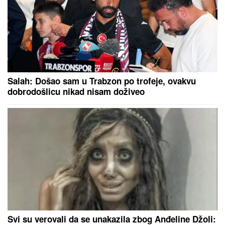
ZNAČENJEM
U subotu je SVETA PETKA TRNOVA:
Da ženama ne bi TRNULE RUKE
tokom cele godine, OVO ne smeju da
rade - običaji koje Srbi vekovima
poštuju
"PRESTANITE DA
OBMANjUJETE I LAŽETE
JAVNOST" Dodik oštro ambasadoru Nemačke u BiX