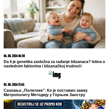
15. 07. 2026 07:44
Većina građana izgubi novac pre nego što stigne na
letovanje - ovih 7 troškova skoro niko ne planira
09. 07. 2026 09:20
Komfor po meri klijenata: nova linija paketa ALTA
banke