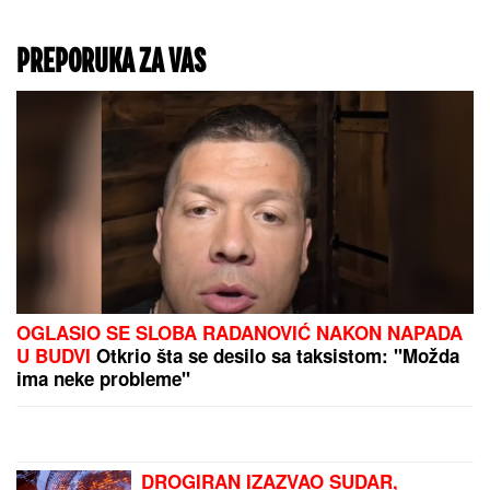
"OVO JE NENADOKNADIV
GUBITAK!"
Voditelj NE
VERUJE PRIZORU ispred
sebe, podelio fotografije
sa lica mesta, ljudi oko
njega u panici! (FOTO)