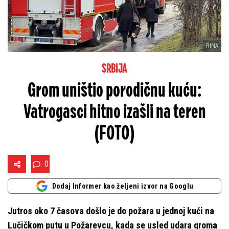
RINA
SRBIJA
Grom uništio porodičnu kuću:
Vatrogasci hitno izašli na teren
(FOTO)
0
Dodaj Informer kao željeni izvor na Googlu
Jutros oko 7 časova došlo je do požara u jednoj kući na
Lučičkom putu u Požarevcu, kada se usled udara groma