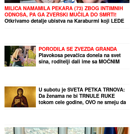
OGLASIO SE SLOBA RADANOVIĆ NAKON NAPADA
U BUDVI
Otkrio šta se desilo sa taksistom: "Možda
ima neke probleme"
DROGIRAN IZAZVAO SUDAR,
JEDNA OSOBA POGINULA
Vozač iz
Novog Pazara uhapšen u Ulcinju: U
nesreći dvoje povređeno
ZBOG DIJAGNOZE JE MESECIMA
BILA U KREVETU
Naša pevačica
pokazala kako prima INFUZIJU, pa
otkrila u kakvom je trenutno stanju -
ovih dana prodaje i kuću