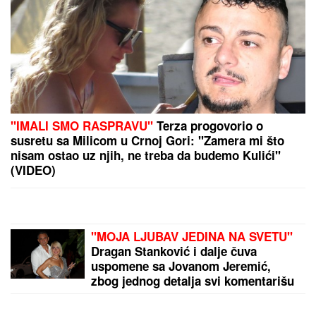
Svi su verovali da se unakazila zbog Anđeline Džoli:
Tvrdila da je imala 50 operacija, a istina je šokirala
milione!