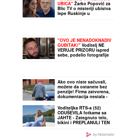
Muve beže od ovog
mirisa! Pospite ga po
kanti za smeće i rešite se
dosadnog problema
"MOŽDA JE ON SERIJSKI
UBICA"
Žarko Popović za
Blic TV o misteriji ubistva
lepe Ruskinje u
Beogradu: "Treba
proveriti da nije još
negde u Srbiji napravio
neko ZLO"