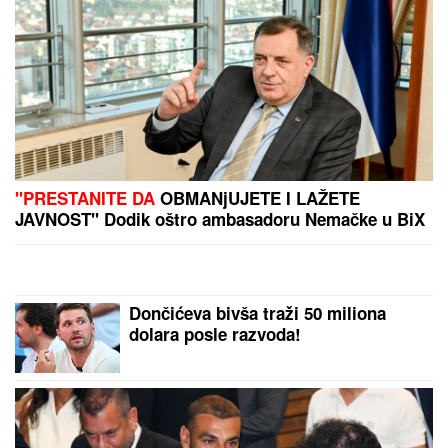
MILICA NAMAMILA PEKARA (73) ZBOG INTIMNIH
ODNOSA, PA GA ZVERSKI MUČILA DO SMRTI!
Otkrivamo detalje ubistva na Karaburmi koji LEDE
KRV: Izdahnuo u najgorim mukama dok su ga
osumnjičeni pljačkali
PORODILA SE ZVEZDA GRANDA
Plavokosa pevačica donela na svet
sina, roditelji dali ime sa MOĆNIM