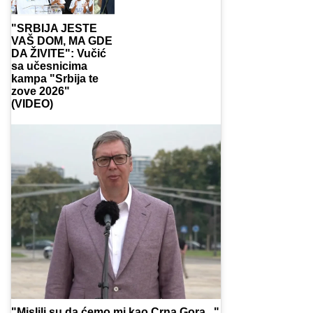
"SRBIJA JESTE
VAŠ DOM, MA GDE
DA ŽIVITE": Vučić
sa učesnicima
kampa "Srbija te
zove 2026"
(VIDEO)
"Mislili su da ćemo mi kao Crna Gora..."