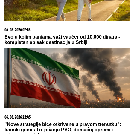
da rade - običaji koje Srbi vekovima poštuju
Došla da skuva sinu ručak, on je
brutalno usmrtio! Krici pa muk iz
stana, oglasile se komšije, stravični
detalji ubistva na Novom Beogradu
"RODI MI JOŠ JEDNU BEBU",
slavni
glumac (68) predložio supruzi (42)
da dobiju OSMO DETE - njena
reakcija je hit: Za 9 godina dočekali
su 4 SINA I 3 ĆERKE, ali on ne želi
da se zaustavi
by Aklamator