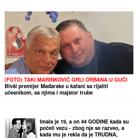
by Aklamator
PREPORUKA ZA VAS
(FOTO) NAKON RAZVODA POTPUNO POSVEĆEN
NASLEDNICI
Miodrag Dragičević objavio fotografiju
ćerke, Vasilija je mamina slika i prilika
MISTERIJA "AKTIVNOG UMIRANJA"
Ovim redosledom se GUBE ČULA I