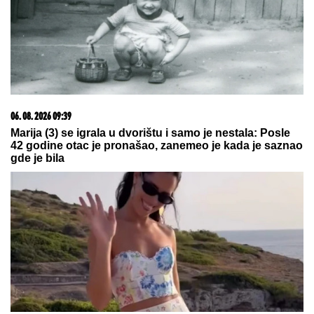
06. 08. 2026 07:08
Evo u kojim banjama važi vaučer od 10.000 dinara -
kompletan spisak destinacija u Srbiji
07. 08. 2026 09:14
Сазнања „Политике”: Црна Гора следећа у војном
савезу Загреба, Тиране и Приштине
20. 07. 2026 08:04