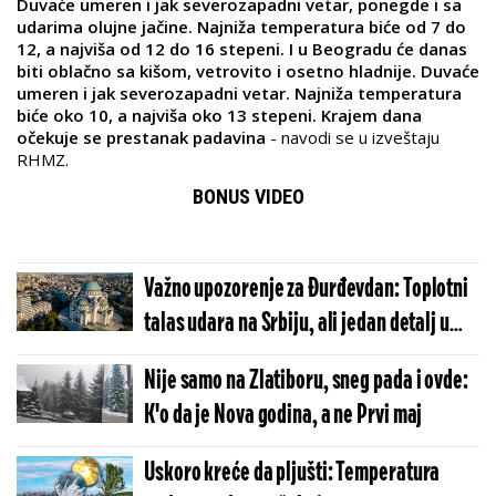
Duvaće umeren i jak severozapadni vetar, ponegde i sa
udarima olujne jačine. Najniža temperatura biće od 7 do
12, a najviša od 12 do 16 stepeni. I u Beogradu će danas
biti oblačno sa kišom, vetrovito i osetno hladnije. Duvaće
umeren i jak severozapadni vetar. Najniža temperatura
biće oko 10, a najviša oko 13 stepeni. Krajem dana
očekuje se prestanak padavina
- navodi se u izveštaju
RHMZ.
BONUS VIDEO
Važno upozorenje za Đurđevdan: Toplotni
talas udara na Srbiju, ali jedan detalj u
prognozi kvari proslavu!
Nije samo na Zlatiboru, sneg pada i ovde:
K'o da je Nova godina, a ne Prvi maj
Uskoro kreće da pljušti: Temperatura