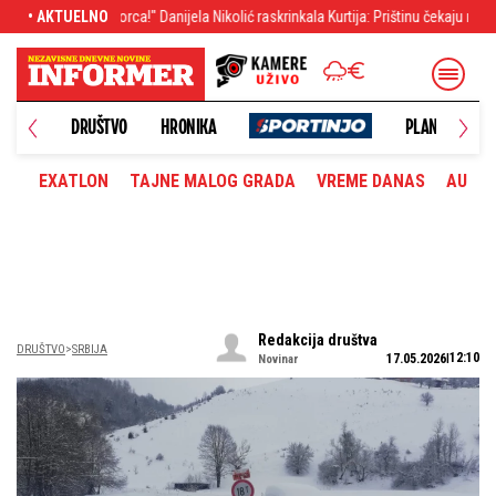
 Nikolić raskrinkala Kurtija: Prištinu čekaju novi izbori
• AKTUELNO
Kurti i Rama hister
DRUŠTVO
HRONIKA
PLANETA
EXATLON
TAJNE MALOG GRADA
VREME DANAS
AUTOM
Redakcija društva
DRUŠTVO
SRBIJA
12:10
17.05.2026
Novinar