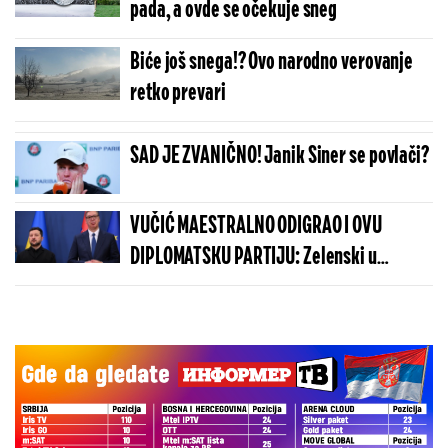
pada, a ovde se očekuje sneg
Biće još snega!? Ovo narodno verovanje
retko prevari
SAD JE ZVANIČNO! Janik Siner se povlači?
VUČIĆ MAESTRALNO ODIGRAO I OVU
DIPLOMATSKU PARTIJU: Zelenski u
Beogradu potvrdio - Kosovo je Srbija