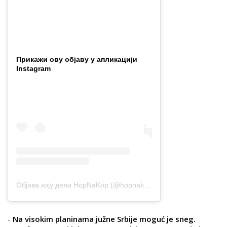
Прикажи ову објаву у апликацији
Instagram
Објава коју дели HopNaKop (@hopnakop.rs)
-
Na visokim planinama južne Srbije moguć je sneg.