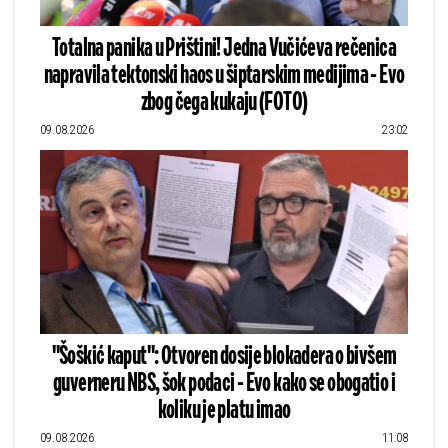
Totalna panika u Prištini! Jedna Vučićeva rečenica
napravila tektonski haos u šiptarskim medijima - Evo
zbog čega kukaju (FOTO)
09.08.2026
23:02
"Šoškić kaput": Otvoren dosije blokadera o bivšem
guverneru NBS, šok podaci - Evo kako se obogatio i
koliku je platu imao
09.08.2026
11:08