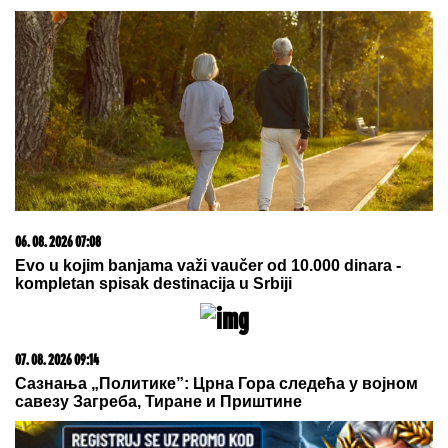
Ispucao loptu i izazvao saobraćajku
(VIDEO)
by Aklamator
03. 08. 2026 13:23
Hibrid broj 1 koji osvaja Evropu, sada po specijalnoj
akcijskoj ceni od 19.990€ do 31.8.