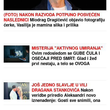
Sita Ahmić ga je predstavila kao nepriznatog sina
Asmina Durdžića, a sada je otkriven njegov identitet
i zapravo je reč o poznatoj osobi!
DOK JE TRAMP IGRAO GOLF, DVA AVIONA
ULETELA U
ZABRANjENI VAZDUŠNI PROSTOR:
Lovci F-16 odmah reagovali, u toku je istraga