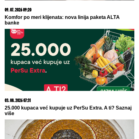
09. 08. 2026 06:26
Da li deca nasleđuju otpornost na stres? Evo šta kaže
nauka
07. 08. 2026 09:14
Сазнања „Политике”: Црна Гора следећа у војном
савезу Загреба, Тиране и Приштине