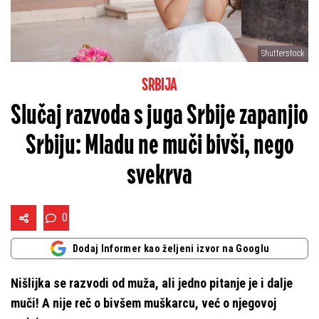
Shutterstock
SRBIJA
Slučaj razvoda s juga Srbije zapanjio
Srbiju: Mladu ne muči bivši, nego
svekrva
0
Dodaj Informer kao željeni izvor na Googlu
Nišlijka se razvodi od muža, ali jedno pitanje je i dalje
muči! A nije reč o bivšem muškarcu, već o njegovoj