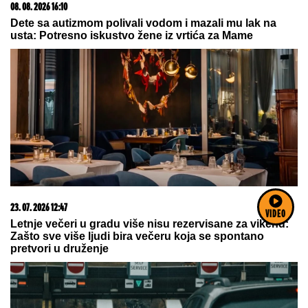
03. 08. 2026 07:31
25.000 kupaca već kupuje uz PerSu Extra. A ti? Saznaj
više
VIDEO
09. 08. 2026 06:30
Danas je Sveti Pantelejmon: Ovo nikako ne radite jer