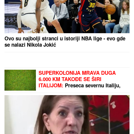
STRAVIČNA NESREĆA KOD JASENOVIKA!
Strahuje
se da IMA POVREĐENIH, sve vrvi od policije i Hitne
pomoći (FOTO, VIDEO)
NAŠI PREDLOZI:
"Tip" - tiket za
nedelju
Doživeo najveću tragediju i potpuno
se povukao, pevač usred emisije
ronio suze: Svi su plakali sa njim