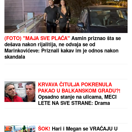
"Javio mi se u snu!" Udovica Sinana Sakića tvrdi da
joj pevač dolazi u snove!
Oni su NAJLOJALNIJI HOROSKOPSKI ZNACI: Ko
ima ovakve PRIJATELJE, pravi je srećnik - reč
IZDAJA u njihovom rečniku ne postoji, a VERNOST
im je doživotna karakterna crta