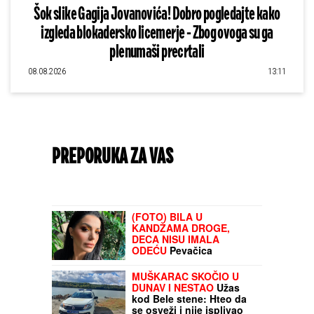
Šok slike Gagija Jovanovića! Dobro pogledajte kako
izgleda blokadersko licemerje - Zbog ovoga su ga
plenumaši precrtali
08.08.2026
13:11
PREPORUKA ZA VAS
STRAVIČNO!
Asmin se ODREKAO ROĐENE
majke uživo u programu - NAJSTRAŠNIJE je
izvređao zbog Maje!