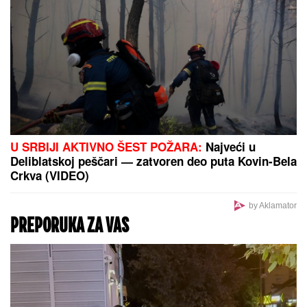
Ovo su najbolji stranci u istoriji NBA lige - evo gde
se nalazi Nikola Jokić
Šta se ovo dogodilo? Potencijalni
protivnik Zvezde odigrao jednu od
najluđih utakmica ikada
SUPERKOLONIJA MRAVA DUGA
6.000 KM TAKOĐE SE ŠIRI
ITALIJOM:
Preseca severnu Italiju,
južnu Francusku, Španiju i Portugal