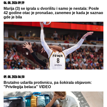
05. 08. 2026 06:45
Šta dete nasleđuje od oca, a šta od majke? Sve što
treba da znate o genetici
03. 08. 2026 13:23