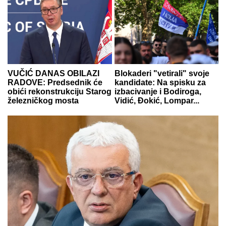
VUČIĆ DANAS OBILAZI
Blokaderi "vetirali" svoje
RADOVE: Predsednik će
kandidate: Na spisku za
obići rekonstrukciju Starog
izbacivanje i Bodiroga,
železničkog mosta
Vidić, Đokić, Lompar...