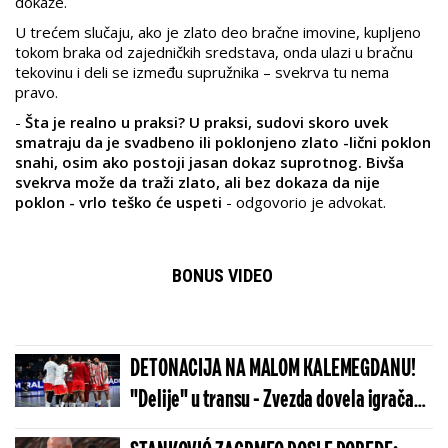
dokaže.
U trećem slučaju, ako je zlato deo bračne imovine, kupljeno
tokom braka od zajedničkih sredstava, onda ulazi u bračnu
tekovinu i deli se između supružnika – svekrva tu nema
pravo.
-
Šta je realno u praksi? U praksi, sudovi skoro uvek
smatraju da je svadbeno ili poklonjeno zlato -lični poklon
snahi, osim ako postoji jasan dokaz suprotnog. Bivša
svekrva može da traži zlato, ali bez dokaza da nije
poklon - vrlo teško će uspeti
- odgovorio je advokat.
BONUS VIDEO
DETONACIJA NA MALOM KALEMEGDANU!
"Delije" u transu - Zvezda dovela igrača
Real Madrida!