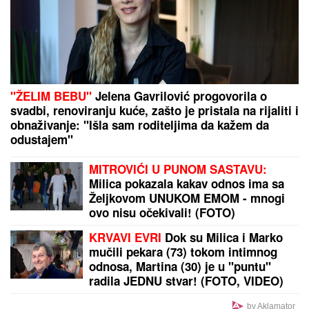
sunča: Oglasila se sa jahte, ovako se
baškare (FOTO)
Olena i Volodimir Zelenski ćerki i sinu dali PRELEPA
PRAVOSLAVNA IMENA, u braku su 23 godine,
pohađali istu srednju školu, a da se nisu ni
poznavali, a onda je ovaj susret bio presudan
OVO SE DEŠAVA POSLE GODINU
DANA
Astro savet za nedelju, 9.
avgust: Merkur je u Lavu - Evo šta to
donosi vatrenim i vazdušnim
znacima