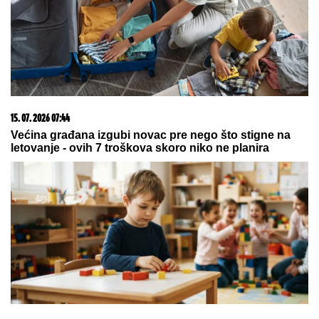
Hibrid broj 1 koji osvaja Evropu, sada po specijalnoj
akcijskoj ceni od 19.990€ do 31.8.
09. 07. 2026 09:20
Komfor po meri klijenata: nova linija paketa ALTA
banke