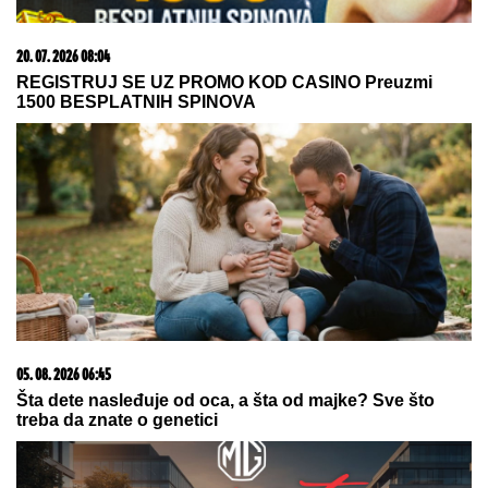
KALEMEGDANU!
"Delije" u transu -
Zvezda dovela igrača Real Madrida!
Ceca o tome ne želi da govori:
Ovako je Anastasija prekinula
porodičnu tradiciju dugu 30 godina,
donela je odluku i stavila tačku!
"ŽELIM BEBU"
Jelena Gavrilović progovorila o
svadbi, renoviranju kuće, zašto je pristala na rijaliti i
obnaživanje: "Išla sam roditeljima da kažem da