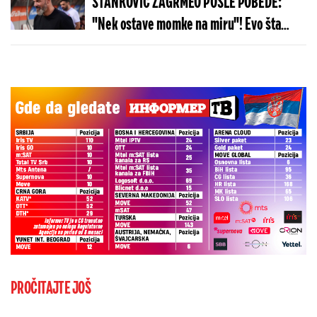
STANKOVIĆ ZAGRMEO POSLE POBEDE:
"Nek ostave momke na miru"! Evo šta
kaže o isključenju golmana!
PROČITAJTE JOŠ