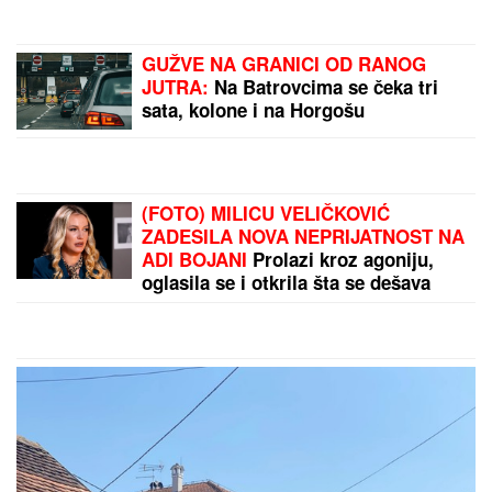
(FOTO) "MAJA SVE PLAĆA"
Asmin priznao šta se
dešava nakon rijalitija, ne odvaja se od
Marinkovićeve: Priznali kakav im je odnos nakon
skandala
Slovenački vojnici postali hit na
mrežama: Marširali i zapevali, a
komentari ih dokrajčili!
KRVAVA ČITULJA POKRENULA
PAKAO U BALKANSKOM GRADU?!
Opsadno stanje na ulicama, MECI
LETE NA SVE STRANE: Drama
počela ubistvom na sastanku zbog
duga Zviceru, onda je usledio HAOS