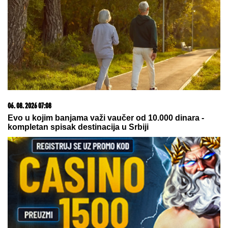
oglasila se i otkrila šta se dešava
nakon haosa sa Terzom
Ovako su SESTRE AHMIĆ izgledale
pre svih OPERACIJA! Isplivala
njihova fotografija iz noćnog
provoda, ZIFT CRNE KOSE, niko ne
bi rekao da su OVO ONE! (FOTO)
Ovo izgleda PORODIČNA KUĆA Jovane Jeremić na
Ibarskoj magistrali: Ovde je živela sa roditeljima,
BILI POZNATI PO JEDNOJ STVARI!
DETONACIJA NA MALOM