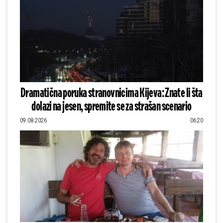
Dramatična poruka stranovnicima Kijeva: Znate li šta
dolazi na jesen, spremite se za strašan scenario
09.08.2026
06:20