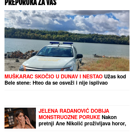
Proteinski sladoled:
Zdravija alternativa ili
samo dobar marketing
HAOS U NEMAČKOJ
VOJSCI!
Rezervisti
pokrali redovne trupe:
Odnose sve, od municije
do naoružanja – Berlin u
PANICI!
by Aklamator
PREPORUKA ZA VAS