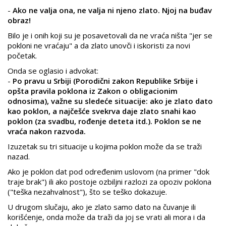
-
Ako ne valja ona, ne valja ni njeno zlato. Njoj na buđav
obraz!
Bilo je i onih koji su je posavetovali da ne vraća ništa "jer se
pokloni ne vraćaju" a da zlato unovči i iskoristi za novi
početak.
Onda se oglasio i advokat:
-
Po pravu u Srbiji (Porodični zakon Republike Srbije i
opšta pravila poklona iz Zakon o obligacionim
odnosima), važne su sledeće situacije: ako je zlato dato
kao poklon, a najčešće svekrva daje zlato snahi kao
poklon (za svadbu, rođenje deteta itd.). Poklon se ne
vraća nakon razvoda.
Izuzetak su tri situacije u kojima poklon može da se traži
nazad.
Ako je poklon dat pod određenim uslovom (na primer "dok
traje brak") ili ako postoje ozbiljni razlozi za opoziv poklona
("teška nezahvalnost"), što se teško dokazuje.
U drugom slučaju, ako je zlato samo dato na čuvanje ili
korišćenje, onda može da traži da joj se vrati ali mora i da