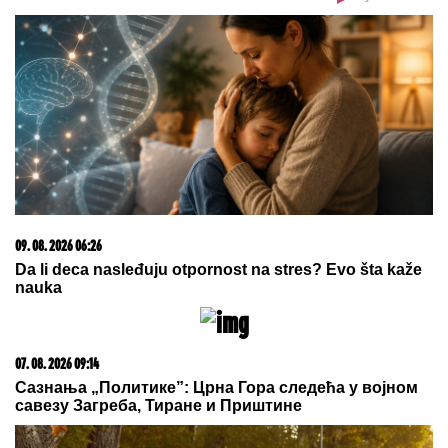
GUŽVE NA GRANICI OD RANOG
JUTRA:
Na Batrovcima se čeka tri
sata, kolone i na Horgošu
Novi udarac za Jelenu Radanović nakon drame sa
Raletom i Anom Nikolić: Oglasila se zbog
novonastale situacije
(FOTO) MILICU VELIČKOVIĆ
ZADESILA NOVA NEPRIJATNOST NA
ADI BOJANI
Prolazi kroz agoniju,