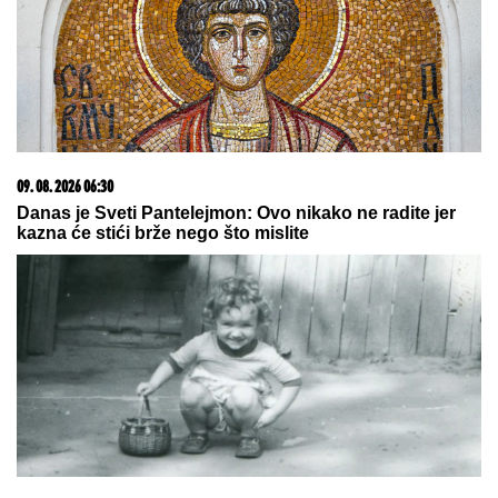
06. 08. 2026 07:08
Evo u kojim banjama važi vaučer od 10.000 dinara -
kompletan spisak destinacija u Srbiji
20. 07. 2026 08:04
REGISTRUJ SE UZ PROMO KOD CASINO Preuzmi
1500 BESPLATNIH SPINOVA