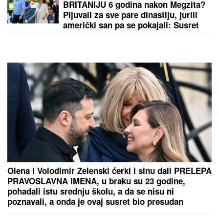
U SRBIJI AKTIVNO ŠEST POŽARA:
Najveći u
Deliblatskoj peščari — zatvoren deo puta Kovin-Bela
Crkva (VIDEO)
by Aklamator
PREPORUKA ZA VAS