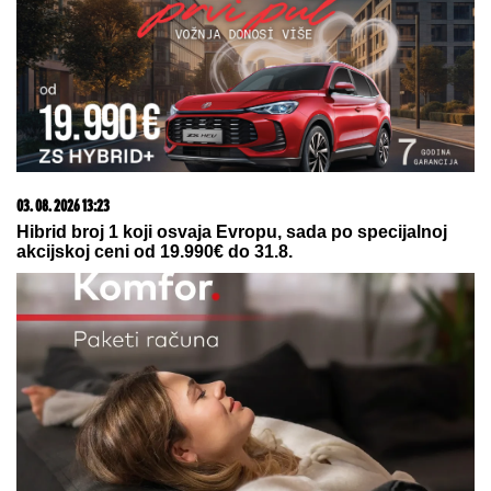
odustajem"
MITROVIĆI U PUNOM SASTAVU:
Milica pokazala kakav odnos ima sa
Željkovom UNUKOM EMOM - mnogi
ovo nisu očekivali! (FOTO)
KRVAVI EVRI
Dok su Milica i Marko
mučili pekara (73) tokom intimnog
odnosa, Martina (30) je u "puntu"
radila JEDNU stvar! (FOTO, VIDEO)
by Aklamator