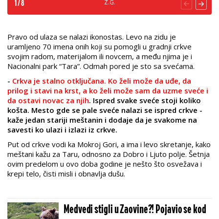
Z.G.
1
/
8
Pravo od ulaza se nalazi ikonostas. Levo na zidu je
uramljeno 70 imena
onih koji su pomogli u gradnji crkve
svojim radom, materijalom ili novcem, a
među njima je i
Nacionalni park “Tara”. Odmah pored je sto sa svećama.
-
Crkva je stalno otključana. Ko želi može da uđe, da
prilog i stavi na krst, a ko želi može sam da uzme sveće i
da ostavi novac za njih
. Ispred svake sveće stoji koliko
košta. Mesto gde se pale sveće nalazi se ispred crkve -
kaže jedan stariji meštanin i dodaje da je svakome na
savesti ko ulazi i izlazi iz crkve.
Put od crkve vodi ka Mokroj Gori, a ima i levo skretanje, kako
meštani kažu za Taru, odnosno za Dobro i Ljuto polje. Šetnja
ovim predelom u ovo doba godine je nešto što osvežava i
krepi telo, čisti misli i obnavlja dušu.
Medvedi stigli u Zaovine?! Pojavio se kod