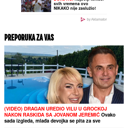
PRATIO TINEJŽERKU (16)
KROZ PRODAVNICU, A
ONDA JE NAPASTVOVAO!
Uhapšen Azerbejdžanac
(59) u Kotoru!