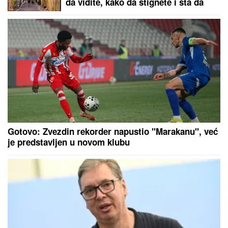
Kačavenda i Žana Omnia zajedno na
odmoru - skinule se na pesku u
kupaće, evo kako izgledaju (FOTO)