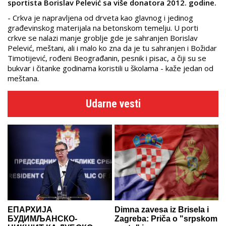
sportista Borislav Pelević sa više donatora 2012. godine.
- Crkva je napravljena od drveta kao glavnog i jedinog
građevinskog materijala na betonskom temelju. U porti
crkve se nalazi manje groblje gde je sahranjen Borislav
Pelević, meštani, ali i malo ko zna da je tu sahranjen i Božidar
Timotijević, rođeni Beograđanin, pesnik i pisac, a čiji su se
bukvar i čitanke godinama koristili u školama - kaže jedan od
meštana.
Udarne vesti
ЕПАРХИЈА
Dimna zavesa iz Brisela i
БУДИМЉАНСКО-
Zagreba: Priča o "srpskom