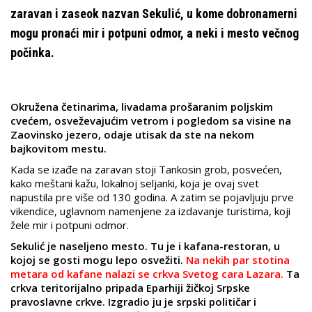
zaravan i zaseok nazvan Sekulić, u kome dobronamerni
mogu pronaći mir i potpuni odmor, a neki i mesto večnog
počinka.
Okružena četinarima, livadama prošaranim poljskim
cvećem, osveževajućim vetrom i pogledom sa visine na
Zaovinsko jezero, odaje utisak da ste na nekom
bajkovitom mestu.
Kada se izađe na zaravan stoji Tankosin grob, posvećen,
kako meštani kažu, lokalnoj seljanki, koja je ovaj svet
napustila pre više od 130 godina. A zatim se pojavljuju prve
vikendice, uglavnom namenjene za izdavanje turistima, koji
žele mir i potpuni odmor.
Sekulić je naseljeno mesto. Tu je i kafana-restoran, u
kojoj se gosti mogu lepo osvežiti.
Na nekih par stotina
metara od kafane nalazi se crkva Svetog cara Lazara.
Ta
crkva teritorijalno pripada Eparhiji žičkoj Srpske
pravoslavne crkve. Izgradio ju je srpski političar i