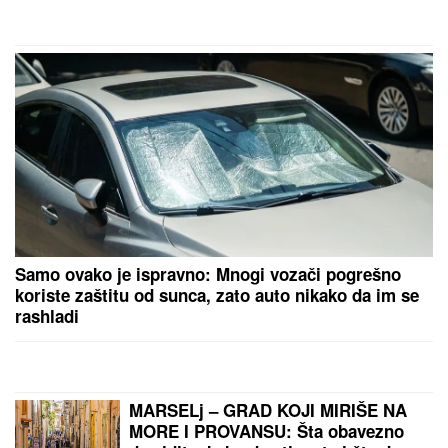
Julijana je imala 17 godina kada je
PALA IZ AVIONA SA 3.200 METARA
U PRAŠUMU: Imala je duboke rane
svuda po telu i slomljene kosti,
videla je MRTVU MAJKU, ali nije
želela da se preda
VANJA ŽIVIĆ ĆE POBESNETI!
Milena