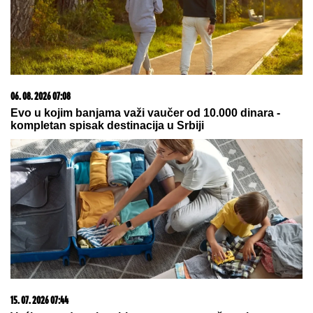
IMALA JE 47 SINOVA I SAMO JEDNU
ĆERKU:
Evo zbog čega je Esma
Redžepova usvajala samo dečake,
pred smrt donela neočekivanu
odluku