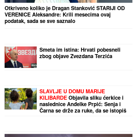
Samo ovako je ispravno: Mnogi vozači pogrešno
koriste zaštitu od sunca, zato auto nikako da im se
rashladi
MARSELj – GRAD KOJI MIRIŠE NA
MORE I PROVANSU: Šta obavezno