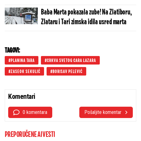
Baba Marta pokazala zube! Na Zlatiboru,
Zlataru i Tari zimska idila usred marta
TAGOVI:
PLANINA TARA
CRKVA SVETOG CARA LAZARA
ZASEOK SEKULIĆ
BORISAV PELEVIĆ
Komentari
0 komentara
Pošaljite komentar
PREPORUČENE AI VESTI