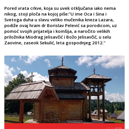
Pored vrata crkve, koja su uvek otključana iako nema
nikog, stoji ploča na kojoj piše:”U ime Oca i Sina i
Svetoga duha u slavu veliko mučenika kneza Lazara,
podiže ovaj hram dr Borislav Pelević sa porodicom, uz
pomoć svojih prijatelja i komšija, a naročito velikih
priložnika Miodrag Jelisavčić i Božo Jelisavčić, u selu
Zaovine, zaseok Sekulić, leta gospodnjeg 2012.”