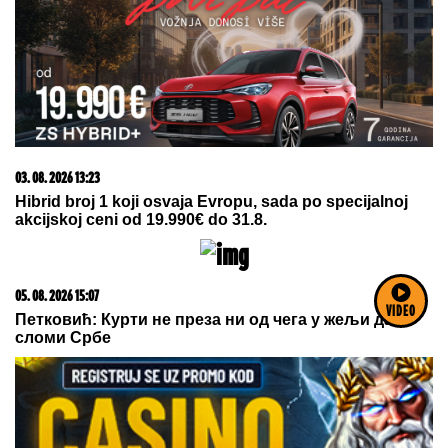
Nada Topčagić prekinula koncert, pa se obratila
OBEZBEĐENJU: "Ne mogu da skočim, slomiću
nogu!", evo šta se desilo
VIDEO
SLOBA RADANOVIĆ SE OGLASIO
POSLE NAPADA:
Otkrio detalje:
"Niko nije bio ugrožen"
Šok detalji: Evo kako je Bajern
pomogao Zvezdi da proda Ovusua