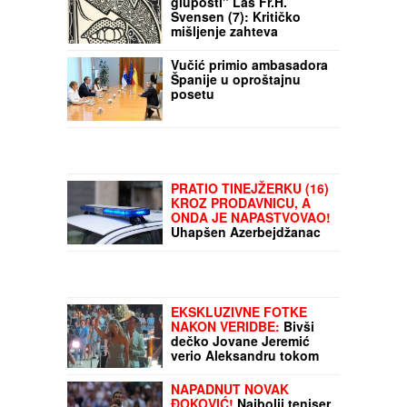
FELJTON
"Filozofija
gluposti" Laš Fr.H.
Svensen (7): Kritičko
mišljenje zahteva
sposobnost razlučivanja
Vučić primio ambasadora
Španije u oproštajnu
posetu