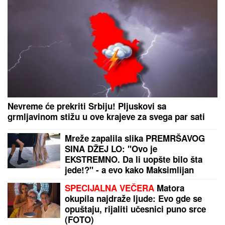
da vidite, kako da stignete i šta da
probate
Gotovo: Zvezdin rekorder napustio "Marakanu", već
je predstavljen u novom klubu