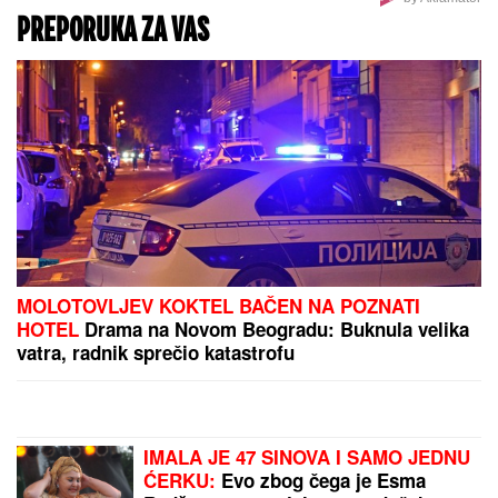
UHAPŠEN VOZAČ KAMIONA KOJI JE
POKOSIO PUTARE!
Određeno mu
zadržavanje do 48 sati nakon
stravične nesreće kod Šapca
Nada Topčagić hitno prekinula
koncert, pred svima se obratila
obezbeđenju: "Da slomim nogu"