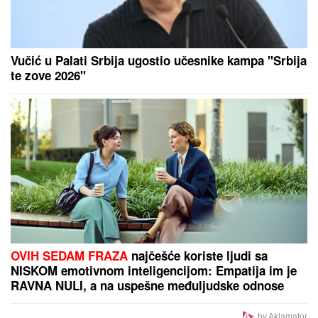
"Ne daj Bože da meni dete kaže nešto ružno! Ja sam
njih pratila": Pevačica otkrila šta je sve radila zbog
dece, o ovome nikada nije pričala