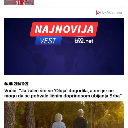
PREPORUKA ZA VAS
MOLOTOVLJEV KOKTEL BAČEN NA POZNATI
HOTEL
Drama na Novom Beogradu: Buknula velika
vatra, radnik sprečio katastrofu