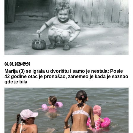
SLAVLJE U DOMU MARIJE
KILIBARDE
Objavila sliku ćerkice i
naslednice Anđelke Prpić: Senja i
Čarna se drže za ruke, da se istopiš