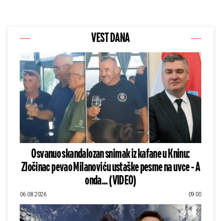
VEST DANA
Osvanuo skandalozan snimak iz kafane u Kninu:
Zločinac pevao Milanoviću ustaške pesme na uvce - A
onda... (VIDEO)
06.08.2026
09:00