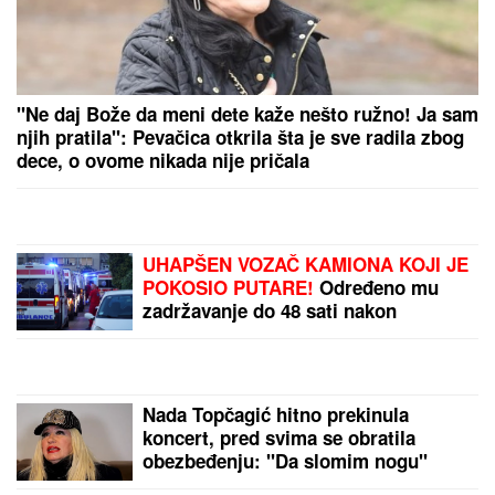
(VIDEO) DRAGAN UREDIO VILU U GROCKOJ
NAKON RASKIDA SA JOVANOM JEREMIĆ
Ovako
sada izgleda, mlađa devojka se pita za sve