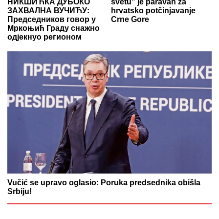
НИКШИЋКА ДУБОКО
svetu" je paravan za
ЗАХВАЛНА ВУЧИЋУ:
hrvatsko potčinjavanje
Председников говор у
Crne Gore
Мркоњић Граду снажно
одјекнуо регионом
Vučić se upravo oglasio: Poruka predsednika obišla
Srbiju!