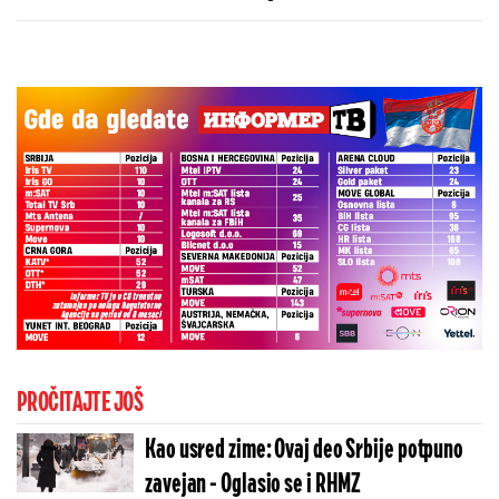
ulivaju samopouzdanje Partizanu
PROČITAJTE JOŠ
Kao usred zime: Ovaj deo Srbije potpuno
zavejan - Oglasio se i RHMZ