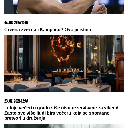
Smeta im istina: Hrvati pobesneli
zbog objave Zvezdana Terzića