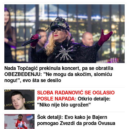
Vučić u Palati Srbija ugostio učesnike kampa "Srbija
te zove 2026"
OVIH SEDAM FRAZA
najčešće koriste ljudi sa
NISKOM emotivnom inteligencijom: Empatija im je
RAVNA NULI, a na uspešne međuljudske odnose
mogu da zaborave
by Aklamator