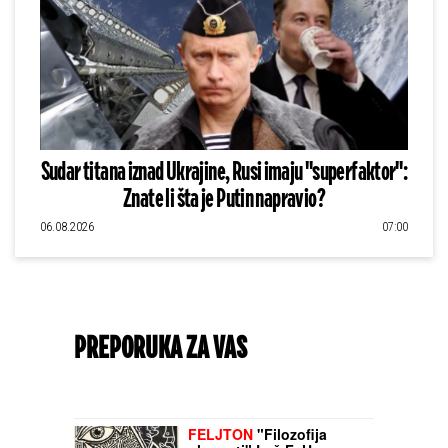
Sudar titana iznad Ukrajine, Rusi imaju "superfaktor":
Znate li šta je Putin napravio?
06.08.2026
07:00
PREPORUKA ZA VAS