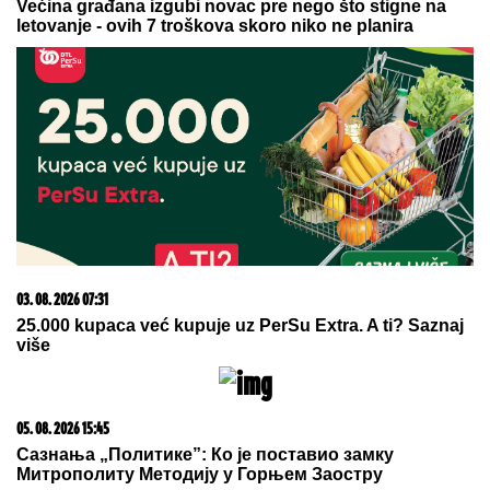
"IMAM NAJLEPŠU I NAJBOLJU
MAJKU"
Elma Sinanović danas slavi
rođendan, niko ne veruje da je
napunila ovoliko godina, ćerka joj se
obratila emotivnim rečima