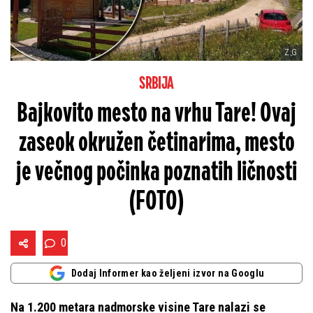
Z.G.
SRBIJA
Bajkovito mesto na vrhu Tare! Ovaj
zaseok okružen četinarima, mesto
je večnog počinka poznatih ličnosti
(FOTO)
0
Dodaj Informer kao željeni izvor na Googlu
Na 1.200 metara nadmorske visine Tare nalazi se