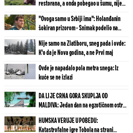
restorana, a onda pobegao u šumu, nije
bio sam (VIDEO)
"Ovoga samo u Srbiji ima": Holanđanin
šokiran prizorom - Snimak podelio na
društvene mreže (VIDEO)
Nije samo na Zlatiboru, sneg pada i ovde:
K'o da je Nova godina, a ne Prvi maj
Ovde je napadalo pola metra snega: Iz
kuće se ne izlazi
DA LI JE CRNA GORA SKUPLJA OD
MALDIVA: Jedan dan na egzotičnom ostrvu
može da košta manje nego u Budvi
HUMSKA VERUJE U POBEDU:
Katastrofalne igre Tobola na strani