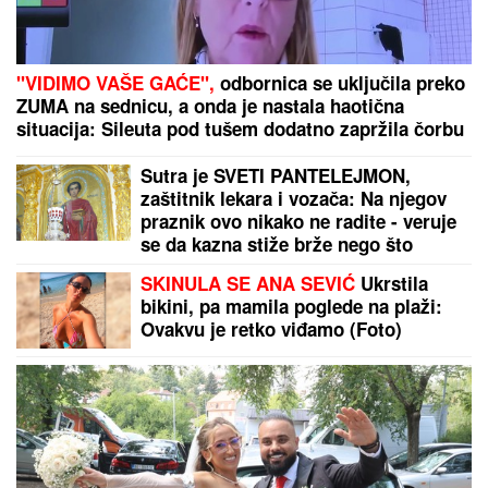
"VIDIMO VAŠE GAĆE",
odbornica se uključila preko
ZUMA na sednicu, a onda je nastala haotična
situacija: Sileuta pod tušem dodatno zapržila čorbu
Sutra je SVETI PANTELEJMON,
zaštitnik lekara i vozača: Na njegov
praznik ovo nikako ne radite - veruje
se da kazna stiže brže nego što
mislite
SKINULA SE ANA SEVIĆ
Ukrstila
bikini, pa mamila poglede na plaži:
Ovakvu je retko viđamo (Foto)