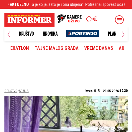
 zato je i ona ubijena": Potresna ispovest oca 6 godina nakon ubistva u Vranjskoj 
• AKTUELNO
DRUŠTVO
HRONIKA
PLANETA
EXATLON
TAJNE MALOG GRADA
VREME DANAS
AUTOM
Izvor:
G. R.
19:30
DRUŠTVO
SRBIJA
20.05.2026