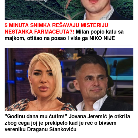
5 MINUTA SNIMKA REŠAVAJU MISTERIJU
NESTANKA FARMACEUTA?!
Milan popio kafu sa
majkom, otišao na posao i više ga NIKO NIJE
VIDEO: Supruzi je poslao OVU poruku (FOTO)
"Godinu dana mu ćutim!" Jovana Jeremić je otkrila
zbog čega joj je prekipelo kad je reč o bivšem
vereniku Draganu Stankoviću