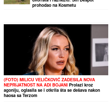
prohodao na Kosmetu
(FOTO) MILICU VELIČKOVIĆ ZADESILA NOVA
NEPRIJATNOST NA ADI BOJANI
Prolazi kroz
agoniju, oglasila se i otkrila šta se dešava nakon
haosa sa Terzom