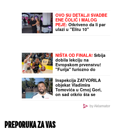
polaganje
OVO SU DETALJI SVADBE
ENE ČOLIĆ I MALOG
PEJE:
Otkriveno da li par
ulazi u "Elitu 10"
NIŠTA OD FINALA!
Srbija
dobila lekciju na
Evropskom prvenstvu!
"Furija" furiozno do
borbe za zlato!
Inspekcija ZATVORILA
objekat Vladimira
Tomovića u Crnoj Gori,
on sad otkrio šta se
dešava: "Neki se slade,
neću im zaboraviti"
by Aklamator
PREPORUKA ZA VAS