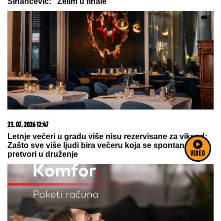
Sinančević: "Želim u finale"
23. 07. 2026 12:47
Letnje večeri u gradu više nisu rezervisane za vikend:
Zašto sve više ljudi bira večeru koja se spontano
pretvori u druženje
VIDEO