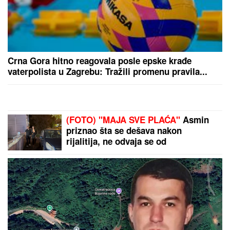
Crna Gora hitno reagovala posle epske krađe
vaterpolista u Zagrebu: Tražili promenu pravila...
(FOTO) "MAJA SVE PLAĆA"
Asmin
priznao šta se dešava nakon
rijalitija, ne odvaja se od
Marinkovićeve: Priznali kakav im je
odnos nakon skandala