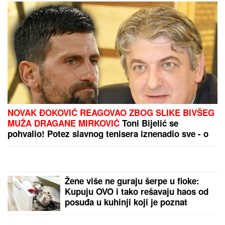
NOVAK ĐOKOVIĆ REAGOVAO ZBOG SLIKE BIVŠEG
MUŽA DRAGANE MIRKOVIĆ
Toni Bijelić se
pohvalio! Potez slavnog tenisera iznenadio sve - o
ovome se i dalje priča
Žene više ne guraju šerpe u fioke:
Kupuju OVO i tako rešavaju haos od
posuđa u kuhinji koji je poznat
svakoj domaćici