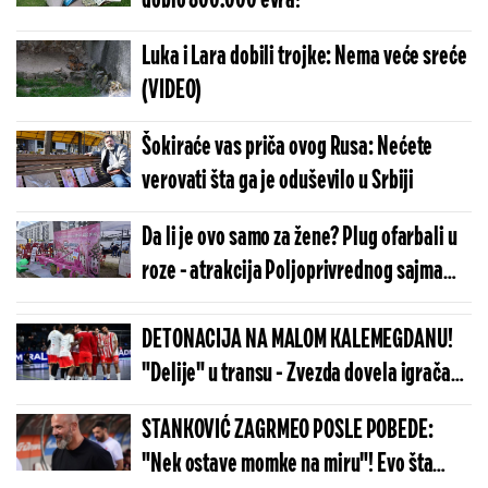
dobio 800.000 evra!
Luka i Lara dobili trojke: Nema veće sreće
(VIDEO)
Šokiraće vas priča ovog Rusa: Nećete
verovati šta ga je oduševilo u Srbiji
Da li je ovo samo za žene? Plug ofarbali u
roze - atrakcija Poljoprivrednog sajma
(VIDEO)
DETONACIJA NA MALOM KALEMEGDANU!
"Delije" u transu - Zvezda dovela igrača
Real Madrida!
STANKOVIĆ ZAGRMEO POSLE POBEDE:
"Nek ostave momke na miru"! Evo šta