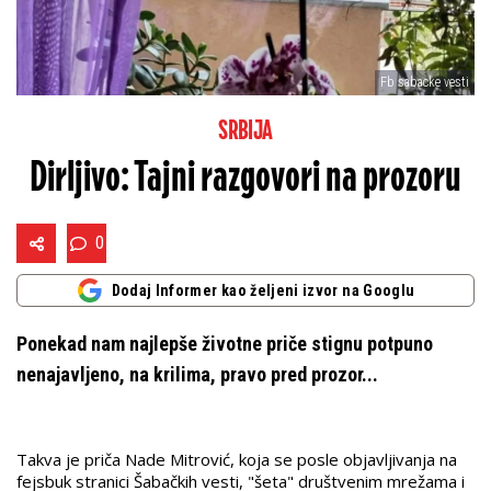
Fb sabacke vesti
SRBIJA
Dirljivo: Tajni razgovori na prozoru
0
Dodaj Informer kao željeni izvor na Googlu
Ponekad nam najlepše životne priče stignu potpuno
nenajavljeno, na krilima, pravo pred prozor...
Takva je priča Nade Mitrović, koja se posle objavljivanja na
fejsbuk stranici Šabačkih vesti, "šeta" društvenim mrežama i