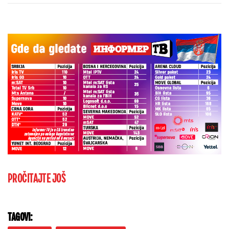
kaže o isključenju golmana!
PROČITAJTE JOŠ
TAGOVI: