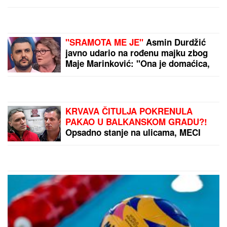
"SRAMOTA ME JE"
Asmin Durdžić
javno udario na rođenu majku zbog
Maje Marinković: "Ona je domaćica,
ne snalazi se u ovom svetu i ne zna
da prestane"
KRVAVA ČITULJA POKRENULA
PAKAO U BALKANSKOM GRADU?!
Opsadno stanje na ulicama, MECI
LETE NA SVE STRANE: Drama
počela ubistvom na sastanku zbog
duga Zviceru, onda je usledio HAOS
(FOTO)