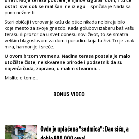
ostati sve dok se mališani ne izlegu
- ispričala je Nada sa
puno nežnosti.
Stari običaji i verovanja kažu da ptice nikada ne biraju bilo
koje mesto za svoje gnezdo. Kada golubovi izaberu baš vašu
terasu ili prozor da u svet donesu novi život, to se smatra
velikim blagoslovom za dom i porodicu koja tu živi. To je znak
mira, harmonije i sreće.
U ovom brzom vremenu, Nadina terasa postala je malo
utočište čiste, neiskvarene prirode i podsetnik da su
najveća čuda, zapravo, u malim stvarima...
Mislite o tome...
BONUS VIDEO
Ovde je uplaćena "sedmica": Dao siću, a