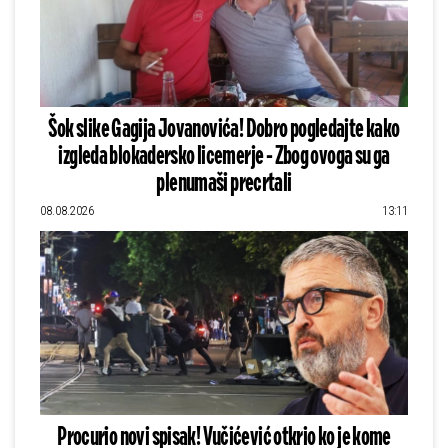
Šok slike Gagija Jovanovića! Dobro pogledajte kako
izgleda blokadersko licemerje - Zbog ovoga su ga
plenumaši precrtali
08.08.2026
13:11
Procurio novi spisak! Vučićević otkrio ko je kome