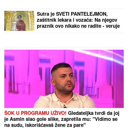
Sutra je SVETI PANTELEJMON,
zaštitnik lekara i vozača: Na njegov
praznik ovo nikako ne radite - veruje
se da kazna stiže brže nego što
mislite
ŠOK U PROGRAMU UŽIVO!
Gledateljka tvrdi da joj
je Asmin slao gole slike, zapretila mu: "Vidimo se
na sudu, iskorišćavaš žene za pare"