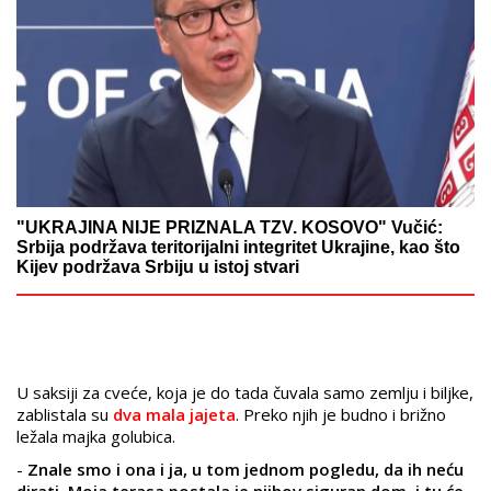
"UKRAJINA NIJE PRIZNALA TZV. KOSOVO" Vučić:
Srbija podržava teritorijalni integritet Ukrajine, kao što
Kijev podržava Srbiju u istoj stvari
U saksiji za cveće, koja je do tada čuvala samo zemlju i biljke,
zablistala su
dva mala jajeta
. Preko njih je budno i brižno
ležala majka golubica.
-
Znale smo i ona i ja, u tom jednom pogledu, da ih neću
dirati. Moja terasa postala je njihov siguran dom, i tu će