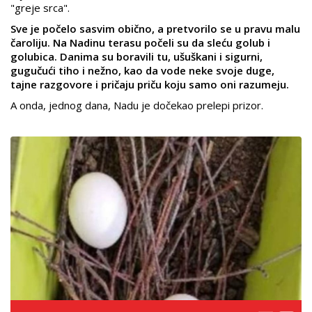
"greje srca".
Sve je počelo sasvim obično, a pretvorilo se u pravu malu
čaroliju. Na Nadinu terasu počeli su da sleću golub i
golubica. Danima su boravili tu, ušuškani i sigurni,
gugučući tiho i nežno, kao da vode neke svoje duge,
tajne razgovore i pričaju priču koju samo oni razumeju.
A onda, jednog dana, Nadu je dočekao prelepi prizor.