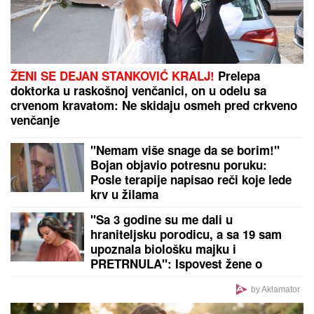
ŽENI SE DEJAN STANKOVIĆ KRALJ!
Prelepa
doktorka u raskošnoj venčanici, on u odelu sa
crvenom kravatom: Ne skidaju osmeh pred crkveno
venčanje
"Nemam više snage da se borim!"
Bojan objavio potresnu poruku:
Posle terapije napisao reči koje lede
krv u žilama
"Sa 3 godine su me dali u
hraniteljsku porodicu, a sa 19 sam
upoznala biološku majku i
PRETRNULA": Ispovest žene o
potrazi za korenima koja se nije
završila kao u bajci
by Aklamator