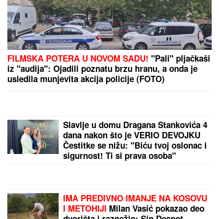
FILMSKA POTERA U NOVOM SADU!
"Pali" pljačkaši
iz "audija": Ojadili poznatu brzu hranu, a onda je
usledila munjevita akcija policije (FOTO)
Slavlje u domu Dragana Stankovića 4
dana nakon što je VERIO DEVOJKU
Čestitke se nižu: "Biću tvoj oslonac i
sigurnost! Ti si prava osoba"
IMA PREDIVNO IMANJE NA KOSOVU
I METOHIJI
Milan Vasić pokazao deo
dvorišta i raznežio: Sin Despot