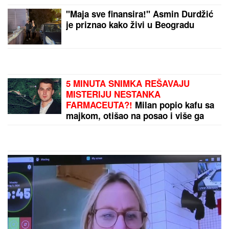
"Maja sve finansira!" Asmin Durdžić
je priznao kako živi u Beogradu
5 MINUTA SNIMKA REŠAVAJU
MISTERIJU NESTANKA
FARMACEUTA?!
Milan popio kafu sa
majkom, otišao na posao i više ga
NIKO NIJE VIDEO: Supruzi je poslao
OVU poruku (FOTO)