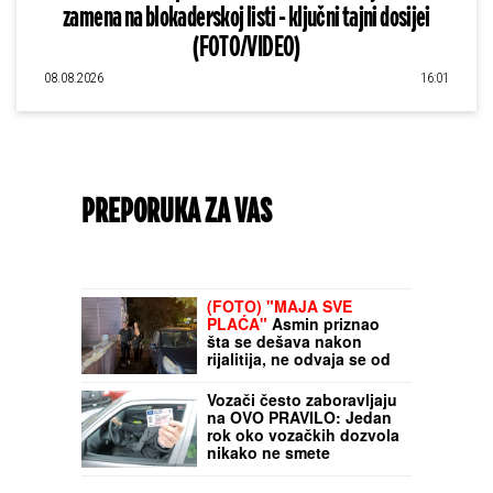
zamena na blokaderskoj listi - ključni tajni dosijei
(FOTO/VIDEO)
08.08.2026
16:01
PREPORUKA ZA VAS
(FOTO) "MAJA SVE
PLAĆA"
Asmin priznao
šta se dešava nakon
rijalitija, ne odvaja se od
Marinkovićeve: Priznali
kakav im je odnos nakon
Vozači često zaboravljaju
skandala
na OVO PRAVILO: Jedan
rok oko vozačkih dozvola
nikako ne smete
preskočiti, a evo i da li
ćete ponovo morati na