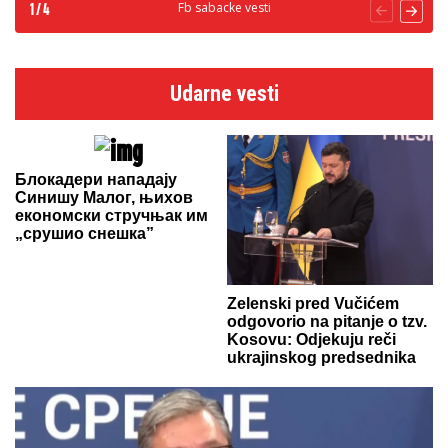
Fb sabacke vesti
1
/
4
Udarne vesti
Блокадери нападају
Синишу Малог, њихов
економски стручњак им
„срушио снешка”
Zelenski pred Vučićem
odgovorio na pitanje o tzv.
Kosovu: Odjekuju reči
ukrajinskog predsednika