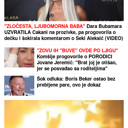
OD SAOBRAĆAJNICE DO ZELENE OAZE SA
KAFIĆIMA I VIDIKOVCIMA:
Novi most na Savi
promeniće lice Beograda i postati atraktivni javni
prostor
"MEČ
PRIJATELjSTVA": Održan šahovski duel
između Srbije i Republike Srpske