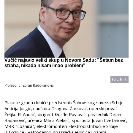
Vučić najavio veliki skup u Novom Sadu: "Šetam bez
straha, nikada nisam imao problem"
Foto: M. K.
Profesor dr Zoran Radovanović
Plakete grada dobiće predsednik Šahovskog saveza Srbije
Andrija Jorgić, naučnica Dragana Žarković, operski pevač
Željko R. Andrić, dirigent Đorđe Pavlović, privrednik Dejan
Radanović, učenica Milica Aleksić, sportista Jovan Cvetanović,
MRK "Loznica", elektromonteri Elektrodistribucije Srbije
iz Loznice i Vatrogasno-spasilačka jedinica Loznica.