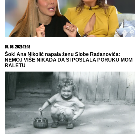
imate čvor? Odgovara dr Polovina,
radiolog ordinacije "One Medical"
BIVŠI FUDBALER JE OVAKO INVESTIRAO
ZARAĐENE MILIONE
Kupio staru kuću u Igalu i
otvorio restoran na Bojani, a evo šta je pripalo
bivšoj supruzi posle razvoda