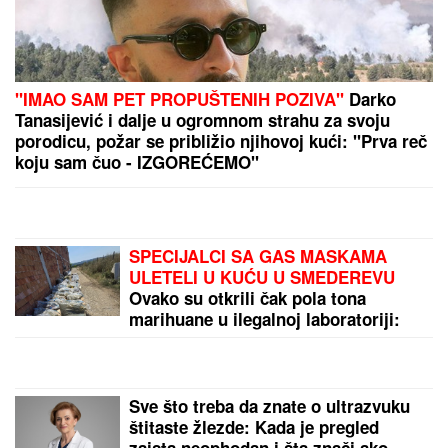
OVDE VEĆ
PLjUŠTI I GRMI! sTIŽE
NEVREME: Evo gde se do kraja dana
u Srbiji očekuju pljuskovi sa
grmljavinom