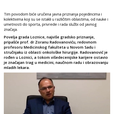
Tim povodom biće uručena javna priznanja pojedincima i
kolektivima koji su se istakli u različitim oblastima, od nauke i
umetnosti do sporta, privrede i rada službi od javnog
značaja.
Povelja grada Loznice, najviše gradsko priznanje,
pripašće prof. dr Zoranu Radovanoviću, redovnom
profesoru Medicinskog fakulteta u Novom Sadu i
stručnjaku iz oblasti onkološke hirurgije. Radovanović je
rođen u Loznici, a tokom višedecenijske karijere ostavio
je značajan trag u medicini, naučnom radu i obrazovanju
mladih lekara.