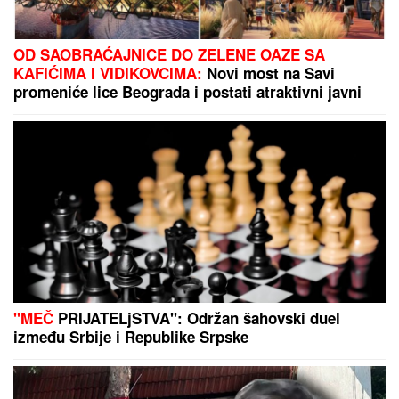
"POKOJNI MOMAK MI DOLAZI U SNOVE.
Kad sam
ga videla u MRTVAČNICI, mislila sam da ću umreti",
turska glumica izgubila prvog dečka, a onda se
udala za čuvenog pevača i doživela turbulenciju od
braka