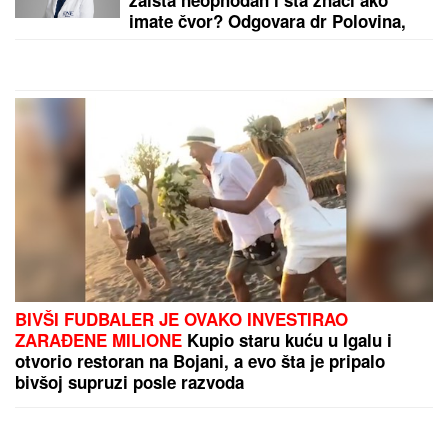
"Varao me je, ali me nikada nije ponižavao": Folkeru
žena oprostila što je bio intiman sa drugim ženama,
ovako priča o svemu