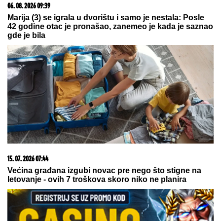
NIJE JE PREBOLEO?!
Dragan
Stanković i dalje čuva uspomene na
Jovanu Jeremić nakon veridbe sa
novom devojkom
"PRESUDA HRVATSKIM PILOTIMA
SA PETROVAČKE CESTE DO KRAJA
GODINE"
Štrbac: To će biti moralna
satisfakcija za porodice žrtava