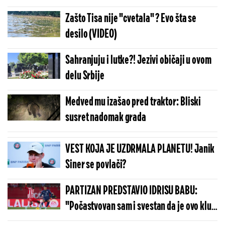
Zašto Tisa nije "cvetala" ? Evo šta se
desilo (VIDEO)
Sahranjuju i lutke?! Jezivi običaji u ovom
delu Srbije
Medved mu izašao pred traktor: Bliski
susret nadomak grada
VEST KOJA JE UZDRMALA PLANETU! Janik
Siner se povlači?
PARTIZAN PREDSTAVIO IDRISU BABU:
"Počastvovan sam i svestan da je ovo klub
sa velikom istorijom"