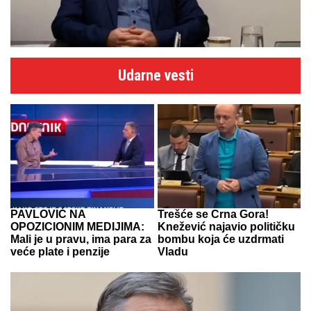
Udarne vesti
PAVLOVIĆ NA
Trešće se Crna Gora!
OPOZICIONIM MEDIJIMA:
Knežević najavio političku
Mali je u pravu, ima para za
bombu koja će uzdrmati
veće plate i penzije
Vladu