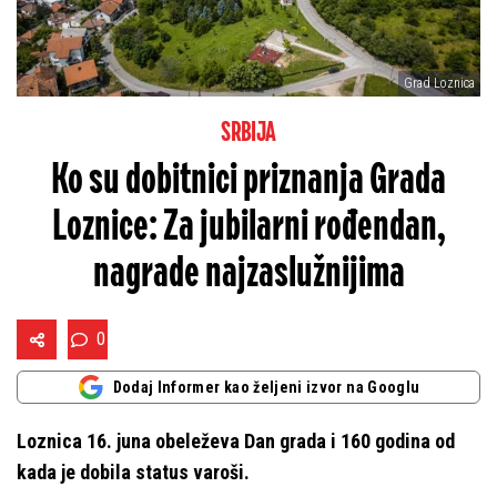
Grad Loznica
SRBIJA
Ko su dobitnici priznanja Grada
Loznice: Za jubilarni rođendan,
nagrade najzaslužnijima
0
Dodaj Informer kao željeni izvor na Googlu
Loznica 16. juna obeleževa Dan grada i 160 godina od
kada je dobila status varoši.