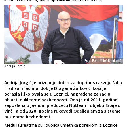
Foto: Foto: Miloš Rafailović
Andrija Jorgić
Andrija Jorgić je priznanje dobio za doprinos razvoju šaha
i rad sa mladima, dok je Dragana Žarković, koja je
odrasla i školovala se u Loznici, nagrađena za rad u
oblasti nuklearne bezbednosti. Ona je od 2011. godine
zaposlena u Javnom preduzeću Nuklearni objekti Srbije u
Vinči, a od 2020. godine rukovodi Odeljenjem za sisteme
nuklearne bezbednosti.
Među laureatima su i dvojica umetnika poreklom iz Loznice.