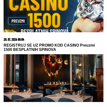
"ZLOČESTA, LJUBOMORNA BABA"
Dara Bubamara
UZVRATILA Cakani na prozivke, pa progovorila o
dečku i šokirala komentarom o Seki Aleksić (VIDEO)
"ZOVU IH "BUVE" OVDE PO LJIGU"
Komšije progovorile o PORODICI
Jovane Jeremić: "Brat joj je otišao,
jer se posvađao sa roditeljima"
Šok odluka: Boris Beker ostao bez
prebijene pare, ovo je dokaz