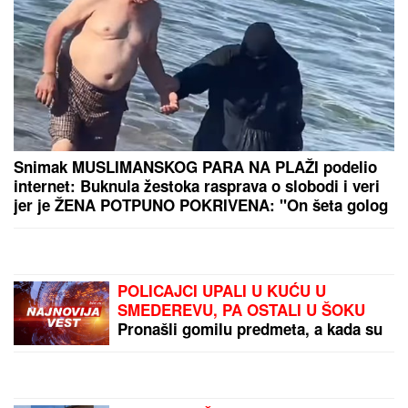
Pričalo se da ima nešto
sa njegovim OCEM, a
sada ga PRIMILA U STAN
i sve mu je bliža: SNIMAK
STANIJE I BIVŠEG
CIMERA USIJAO MREŽE!
(VIDEO)
"ZATO JE I BIVŠI"
Jovana
Jeremić se uskoro udaje
za Tigra, a OVO je razlog
zbog kojeg se razvela od
prvog muža: "Htela sam