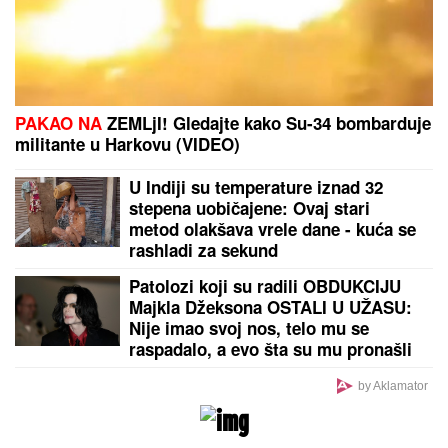
MILICA NAMAMILA PEKARA (73) ZBOG INTIMNIH
ODNOSA, PA GA ZVERSKI MUČILA DO SMRTI!
Otkrivamo detalje ubistva na Karaburmi koji LEDE
KRV: Izdahnuo u najgorim mukama dok su ga
osumnjičeni pljačkali
by Aklamator
PREPORUKA ZA VAS