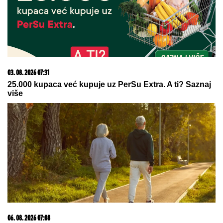
07. 08. 2026 09:14
Сазнања „Политике”: Црна Гора следећа у војном
савезу Загреба, Тиране и Приштине
03. 08. 2026 13:23
Hibrid broj 1 koji osvaja Evropu, sada po specijalnoj
akcijskoj ceni od 19.990€ do 31.8.