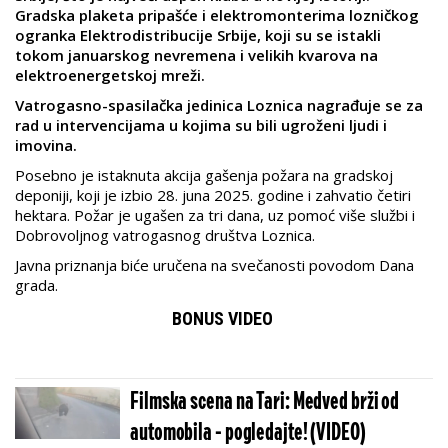
Gradska plaketa pripašće i elektromonterima lozničkog
ogranka Elektrodistribucije Srbije, koji su se istakli
tokom januarskog nevremena i velikih kvarova na
elektroenergetskoj mreži.
Vatrogasno-spasilačka jedinica Loznica nagrađuje se za
rad u intervencijama u kojima su bili ugroženi ljudi i
imovina.
Posebno je istaknuta akcija gašenja požara na gradskoj
deponiji, koji je izbio 28. juna 2025. godine i zahvatio četiri
hektara. Požar je ugašen za tri dana, uz pomoć više službi i
Dobrovoljnog vatrogasnog društva Loznica.
Javna priznanja biće uručena na svečanosti povodom Dana
grada.
BONUS VIDEO
Filmska scena na Tari: Medved brži od
automobila - pogledajte! (VIDEO)