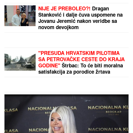
Revolucija u kontroli sna: Flaster se
zalepi na lice, podstiče REM fazu i
prati moždanu aktivnost