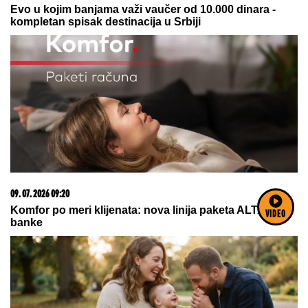
07. 08. 2026 13:16
Šok! Ana Nikolić napala ženu Slobe Radanovića:
NEMOJ VIŠE NIKADA DA SI POSLALA PORUKU MOM
RALETU
VIDEO