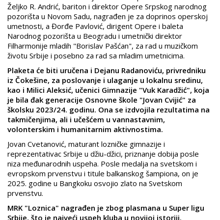
Željko R. Andrić, bariton i direktor Opere Srpskog narodnog
pozorišta u Novom Sadu, nagrađen je za doprinos operskoj
umetnosti, a Đorđe Pavlović, dirigent Opere i baleta
Narodnog pozorišta u Beogradu i umetnički direktor
Filharmonije mladih "Borislav Pašćan", za rad u muzičkom
životu Srbije i posebno za rad sa mladim umetnicima.
Plaketa će biti uručena i Dejanu Radanoviću, privredniku
iz Čokešine, za poslovanje i ulaganje u lokalnu sredinu,
kao i Milici Aleksić, učenici Gimnazije "Vuk Karadžić", koja
je bila đak generacije Osnovne škole "Jovan Cvijić" za
školsku 2023/24. godinu. Ona se izdvojila rezultatima na
takmičenjima, ali i učešćem u vannastavnim,
volonterskim i humanitarnim aktivnostima.
Jovan Cvetanović, maturant lozničke gimnazije i
reprezentativac Srbije u džiu-džici, priznanje dobija posle
niza međunarodnih uspeha. Posle medalja na svetskom i
evropskom prvenstvu i titule balkanskog šampiona, on je
2025. godine u Bangkoku osvojio zlato na Svetskom
prvenstvu.
MRK "Loznica" nagrađen je zbog plasmana u Super ligu
Srbije, što je najveći uspeh kluba u novijoj istoriji.