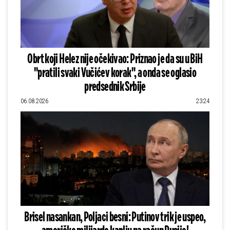
Obrt koji Helez nije očekivao: Priznao je da su u BiH
"pratili svaki Vučićev korak", a onda se oglasio
predsednik Srbije
06.08.2026
23:24
Brisel nasankan, Poljaci besni: Putinov trik je uspeo,