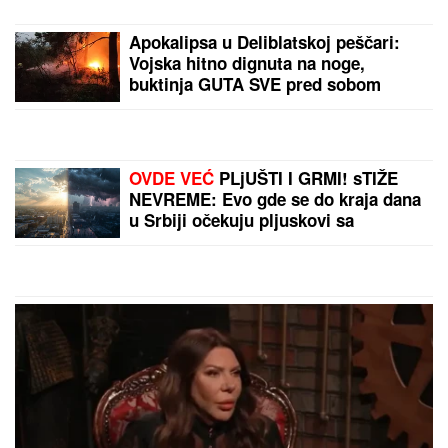
jer je ŽENA POTPUNO POKRIVENA: "On šeta golog
stomaka, dok ona ne može da diše"
POLICAJCI UPALI U KUĆU U
SMEDEREVU, PA OSTALI U ŠOKU
Pronašli gomilu predmeta, a kada su
ugledali OVO odmah je usledilo
hapšenje