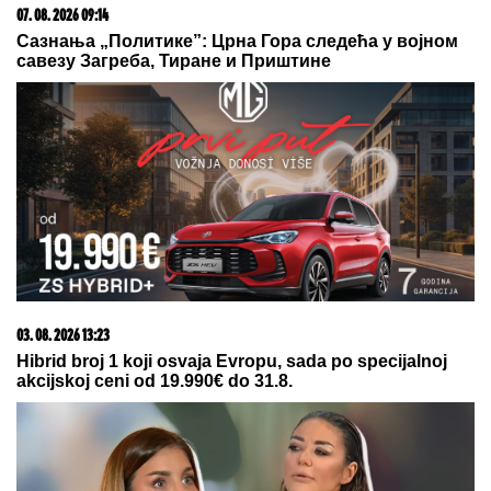
"IMAO SAM PET PROPUŠTENIH POZIVA"
Darko
Tanasijević i dalje u ogromnom strahu za svoju
porodicu, požar se približio njihovoj kući: "Prva reč
koju sam čuo - IZGOREĆEMO"
SPECIJALCI SA GAS MASKAMA
ULETELI U KUĆU U SMEDEREVU
Ovako su otkrili čak pola tona
marihuane u ilegalnoj laboratoriji:
Uhapšeno 6 osoba (FOTO, VIDEO)
Sve što treba da znate o ultrazvuku
štitaste žlezde: Kada je pregled
zaista neophodan i šta znači ako