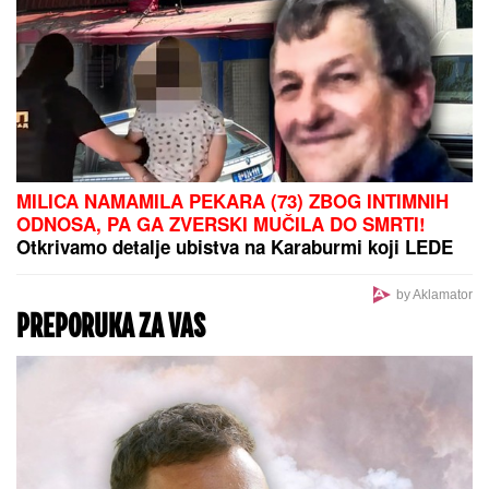
Apokalipsa u Deliblatskoj peščari:
Vojska hitno dignuta na noge,
buktinja GUTA SVE pred sobom