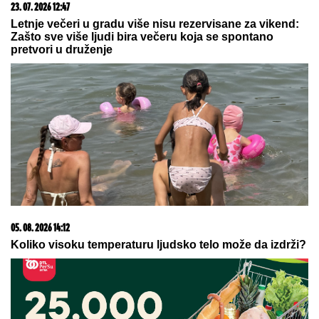
PAKAO NA
ZEMLjI! Gledajte kako Su-34 bombarduje
militante u Harkovu (VIDEO)
U Indiji su temperature iznad 32
stepena uobičajene: Ovaj stari
metod olakšava vrele dane - kuća se
rashladi za sekund
Patolozi koji su radili OBDUKCIJU
Majkla Džeksona OSTALI U UŽASU:
Nije imao svoj nos, telo mu se
raspadalo, a evo šta su mu pronašli
u želucu
by Aklamator