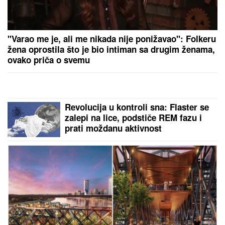
FOLK PEVAČICA POSETILA RODNO
MESTO NA KOSOVU
Pokazala kuću
u kojoj je odrasla, a malo ko zna da
je pre estrade radila kao
NASTAVNICA: "Svaki put plačem"
(VIDEO)