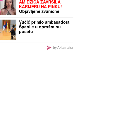
AMIDŽIĆA ZAVRŠILA
KARIJERU NA PINKU!
Objavljene zvanične
informacije, fanovi traže
objašnjenje!
Vučić primio ambasadora
Španije u oproštajnu
posetu
by Aklamator