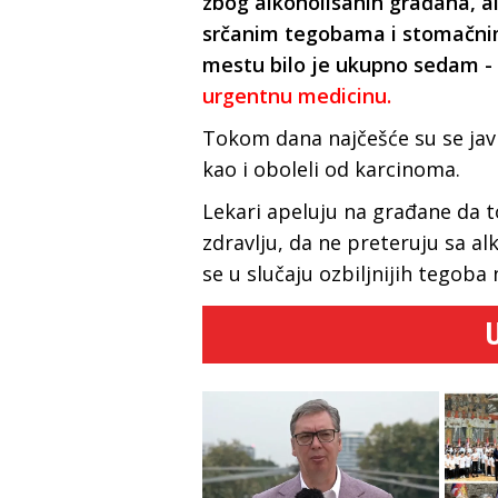
zbog alkoholisanih građana, al
srčanim tegobama i stomačni
mestu bilo je ukupno sedam -
urgentnu medicinu.
Tokom dana najčešće su se javl
kao i oboleli od karcinoma.
Lekari apeluju na građane da 
zdravlju, da ne preteruju sa a
se u slučaju ozbiljnijih tegoba