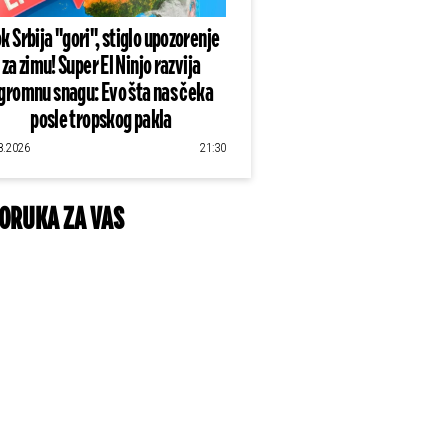
k Srbija "gori", stiglo upozorenje
za zimu! Super El Ninjo razvija
gromnu snagu: Evo šta nas čeka
posle tropskog pakla
8.2026
21:30
ORUKA ZA VAS