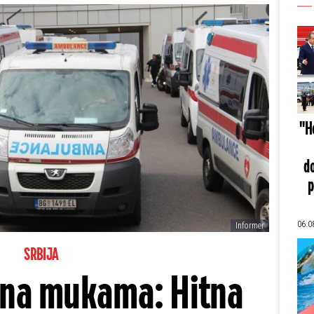
"He
do
p
06.0
Informer
SRBIJA
 na mukama: Hitna