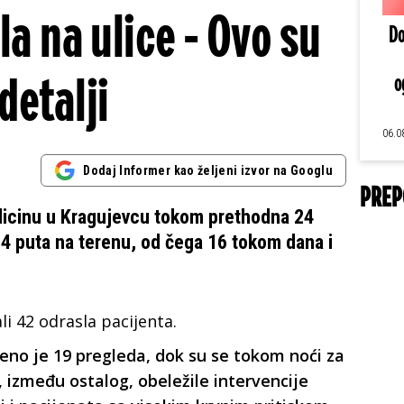
 na ulice - Ovo su
Do
detalji
o
06.0
Dodaj Informer kao željeni izvor na Googlu
PREP
icinu u Kragujevcu tokom prethodna 24
34 puta na terenu, od čega 16 tokom dana i
li 42 odrasla pacijenta.
o je 19 pregleda, dok su se tokom noći za
 između ostalog, obeležile intervencije