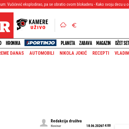
splodirao, pa se obratio ovom blokaderu - Kako svoju decu u oči pogledaš? (VID
O
HRONIKA
PLANETA
ZABAVA
MAGAZIN
DŽET SE
REME DANAS
AUTOMOBILI
NIKOLA JOKIĆ
RECEPTI
VLADIM
Redakcija društva
14:00
18.06.2026
Novinar