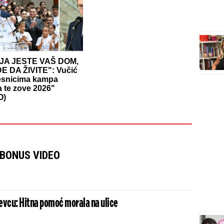
JA JESTE VAŠ DOM,
E DA ŽIVITE": Vučić
esnicima kampa
a te zove 2026"
O)
BONUS VIDEO
evcu: Hitna pomoć morala na ulice