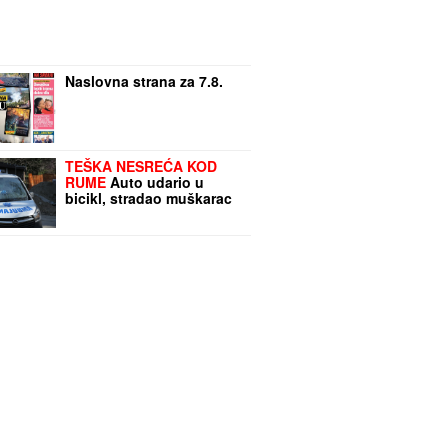
Naslovna strana za 7.8.
TEŠKA NESREĆA KOD
RUME
Auto udario u
bicikl, stradao muškarac