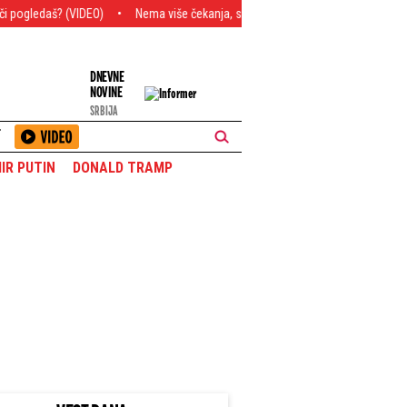
EO)
Nema više čekanja, sada je i zvanično: Potpisao Aleksej Pokuševski!
DNEVNE
NOVINE
SRBIJA
T
IR PUTIN
DONALD TRAMP