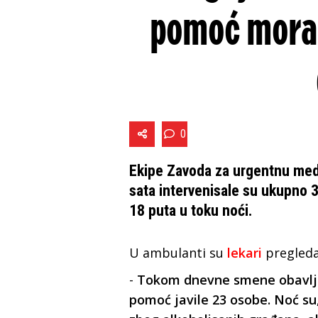
pomoć morala
0
Ekipe Zavoda za urgentnu med
sata intervenisale su ukupno 
18 puta u toku noći.
U ambulanti su
lekari
pregleda
-
Tokom dnevne smene obavljen
pomoć javile 23 osobe. Noć su,