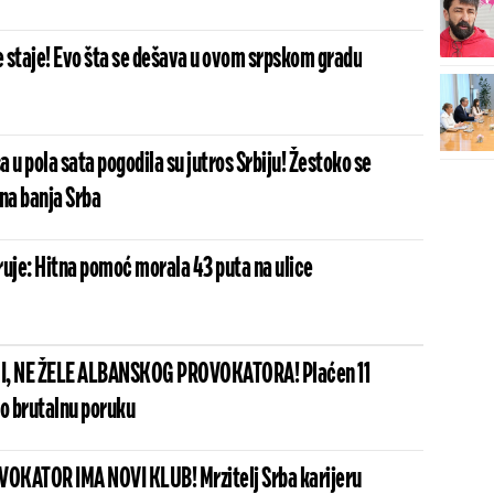
 staje! Evo šta se dešava u ovom srpskom gradu
 u pola sata pogodila su jutros Srbiju! Žestoko se
na banja Srba
ruje: Hitna pomoć morala 43 puta na ulice
I, NE ŽELE ALBANSKOG PROVOKATORA! Plaćen 11
io brutalnu poruku
OKATOR IMA NOVI KLUB! Mrzitelj Srba karijeru