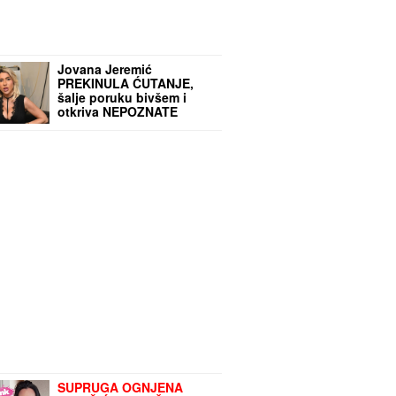
Jovana Jeremić
PREKINULA ĆUTANJE,
šalje poruku bivšem i
otkriva NEPOZNATE
DETALJE: "Devojka je
radnica u njegovoj firmi,
pravi bureke"
SUPRUGA OGNJENA