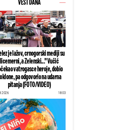
VEST DANA
lez je lažov, crnogorski mediji su
licemerni, a Zelenski..." Vučić
čekao vatrogasce heroje, dobio
oklone, pa odgovorio na udarna
pitanja (FOTO/VIDEO)
8.2026
18:03