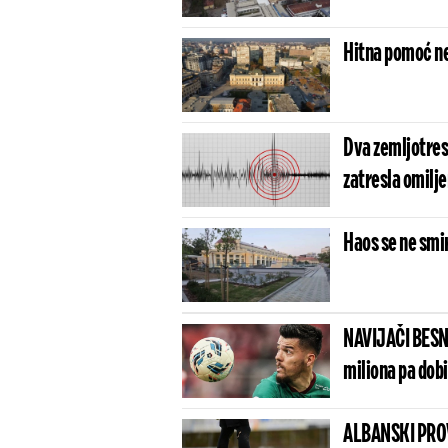
Hitna pomoć ne
Dva zemljotresa
zatresla omilje
Haos se ne smi
NAVIJAČI BESN
miliona pa dob
ALBANSKI PROV