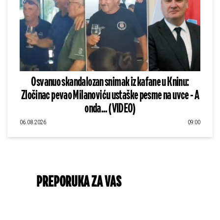
Osvanuo skandalozan snimak iz kafane u Kninu:
Zločinac pevao Milanoviću ustaške pesme na uvce - A
onda... (VIDEO)
06.08.2026
09:00
PREPORUKA ZA VAS