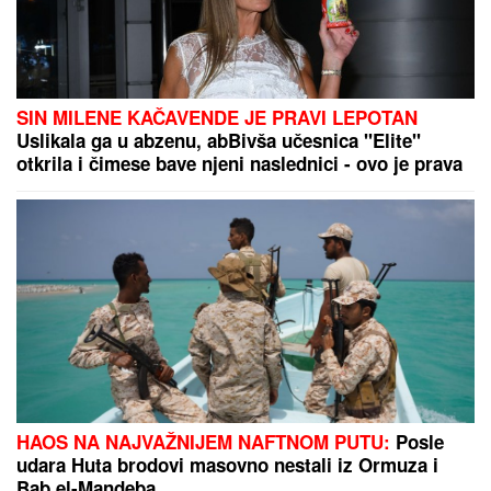
SIN MILENE KAČAVENDE JE PRAVI LEPOTAN
Uslikala ga u abzenu, abBivša učesnica "Elite"
otkrila i čimese bave njeni naslednici - ovo je prava
ISTINA
HAOS NA NAJVAŽNIJEM NAFTNOM PUTU:
Posle
udara Huta brodovi masovno nestali iz Ormuza i
Bab el-Mandeba