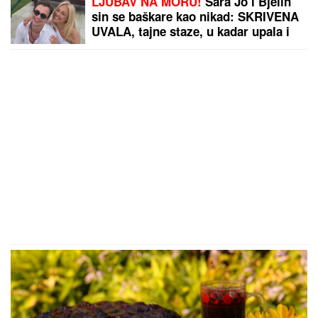
LJUBAV NA MORU!
Sara Jo i Bjelin
sin se baškare kao nikad: SKRIVENA
UVALA, tajne staze, u kadar upala i
jahta - evo u kakvom izdanju je
pevačica slikala Alekseja (FOTO)