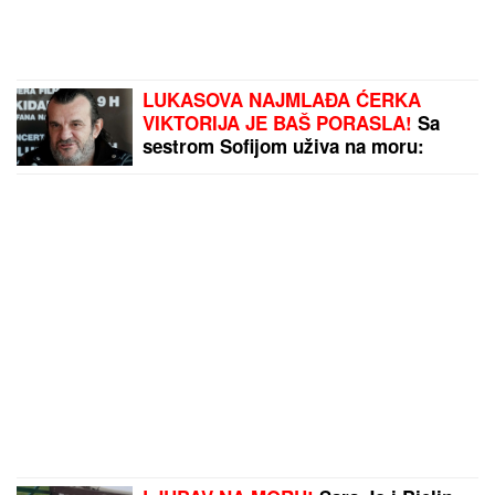
LUKASOVA NAJMLAĐA ĆERKA
VIKTORIJA JE BAŠ PORASLA!
Sa
sestrom Sofijom uživa na moru:
Ponosna mama Sonja pokazala
fotke, puno joj srce