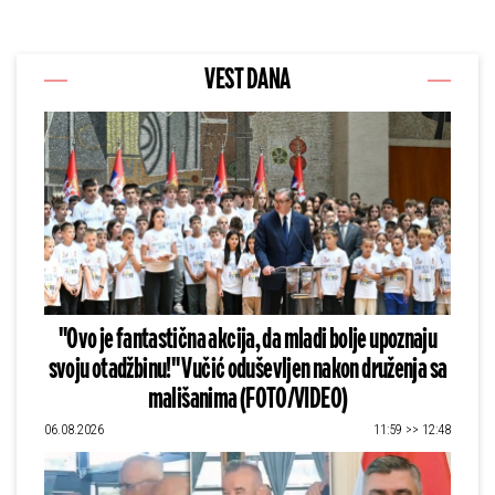
VEST DANA
"Ovo je fantastična akcija, da mladi bolje upoznaju
svoju otadžbinu!" Vučić oduševljen nakon druženja sa
mališanima (FOTO/VIDEO)
06.08.2026
11:59 >> 12:48