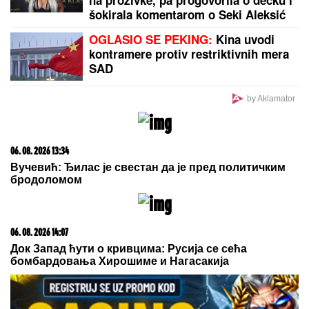
na prozivke, pa progovorila o dečku i
šokirala komentarom o Seki Aleksić
(VIDEO)
OGLASIO SE PEKING:
Kina uvodi
kontramere protiv restriktivnih mera
SAD
by Aklamator
06. 08. 2026 13:34
Вучевић: Ђилас је свестан да је пред политичким
бродоломом
06. 08. 2026 14:07
Док Запад ћути о кривцима: Русија се сећа
бомбардовања Хирошиме и Нагасакија