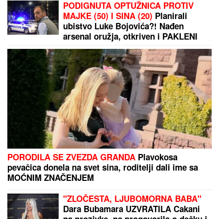
PODIGNUTA OPTUŽNICA PROTIV
MAJKE (50) I SINA (20)
Planirali
ubistvo Luke Bojovića?! Nađen
arsenal oružja, otkriven i PAKLENI
PLAN koji su skovali
PORODILA SE ZVEZDA GRANDA
Plavokosa
pevačica donela na svet sina, roditelji dali ime sa
MOĆNIM ZNAČENJEM
"ZLOČESTA, LJUBOMORNA BABA"
Dara Bubamara UZVRATILA Cakani