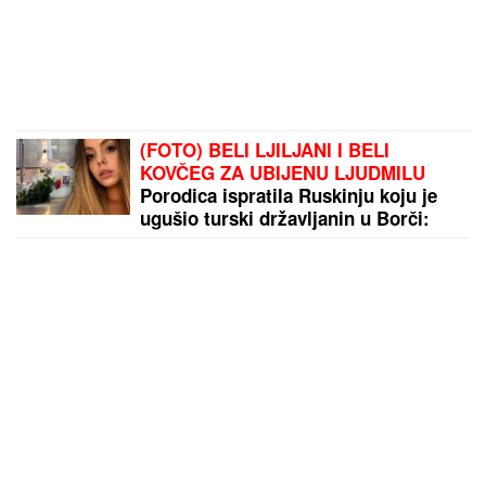
(FOTO) BELI LJILJANI I BELI
KOVČEG ZA UBIJENU LJUDMILU
Porodica ispratila Ruskinju koju je
ugušio turski državljanin u Borči:
Sveštenik držao opelo na Lešću