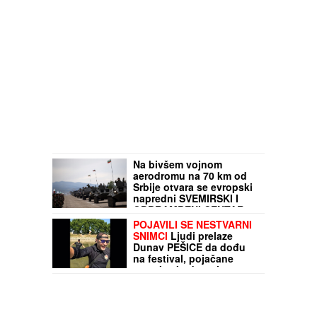
Na bivšem vojnom
aerodromu na 70 km od
Srbije otvara se evropski
napredni SVEMIRSKI I
ODBRAMBENI CENTAR
POJAVILI SE NESTVARNI
SNIMCI
Ljudi prelaze
Dunav PEŠICE da dođu
na festival, pojačane
mere bezbednosti