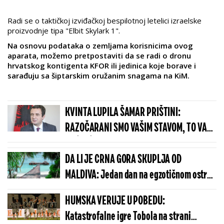
Radi se o taktičkoj izviđačkoj bespilotnoj letelici izraelske
proizvodnje tipa "Elbit Skylark 1".
Na osnovu podataka o zemljama korisnicima ovog
aparata, možemo pretpostaviti da se radi o dronu
hrvatskog kontigenta KFOR ili jedinica koje borave i
sarađuju sa šiptarskim oružanim snagama na KiM.
KVINTA LUPILA ŠAMAR PRIŠTINI:
RAZOČARANI SMO VAŠIM STAVOM, TO VAM
NEĆE IĆI U KORIST!
DA LI JE CRNA GORA SKUPLJA OD
MALDIVA: Jedan dan na egzotičnom ostrvu
može da košta manje nego u Budvi
HUMSKA VERUJE U POBEDU:
Katastrofalne igre Tobola na strani