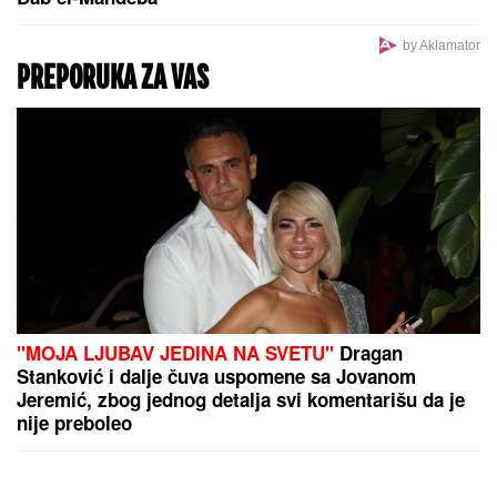
by Aklamator
PREPORUKA ZA VAS
"MOJA LJUBAV JEDINA NA SVETU"
Dragan
Stanković i dalje čuva uspomene sa Jovanom
Jeremić, zbog jednog detalja svi komentarišu da je
nije preboleo