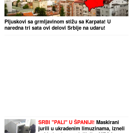
Pljuskovi sa grmljavinom stižu sa Karpata! U
naredna tri sata ovi delovi Srbije na udaru!
SRBI "PALI" U ŠPANIJI!
Maskirani
jurili u ukradenim limuzinama, izneli