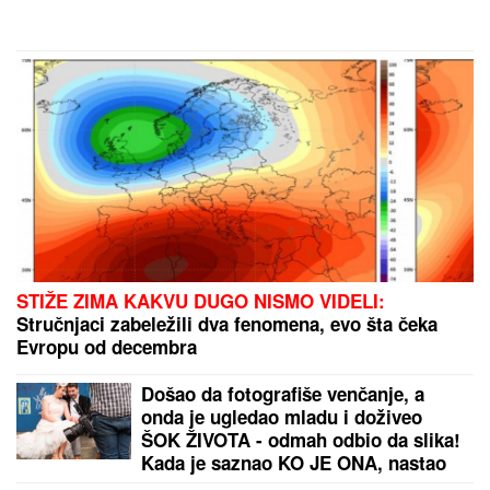
STIŽE ZIMA KAKVU DUGO NISMO VIDELI:
Stručnjaci zabeležili dva fenomena, evo šta čeka
Evropu od decembra
Došao da fotografiše venčanje, a
onda je ugledao mladu i doživeo
ŠOK ŽIVOTA - odmah odbio da slika!
Kada je saznao KO JE ONA, nastao
je opšti HAOS