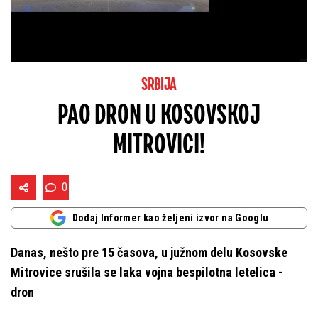
SRBIJA
PAO DRON U KOSOVSKOJ
MITROVICI!
0
Dodaj Informer kao željeni izvor na Googlu
Danas, nešto pre 15 časova, u južnom delu Kosovske
Mitrovice srušila se laka vojna bespilotna letelica -
dron