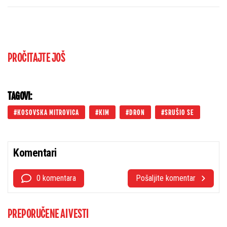
ulivaju samopouzdanje Partizanu
PROČITAJTE JOŠ
TAGOVI:
KOSOVSKA MITROVICA
KIM
DRON
SRUŠIO SE
Komentari
0 komentara
Pošaljite komentar
PREPORUČENE AI VESTI