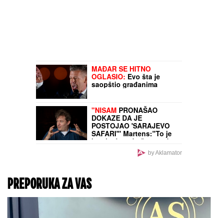
MAĐAR SE HITNO
OGLASIO:
Evo šta je
saopštio građanima
"NISAM
PRONAŠAO
DOKAZE DA JE
POSTOJAO 'SARAJEVO
SAFARI'" Martens:"To je
kao kada pokušavate da
pronađete svedoke da je
by Aklamator
Nemačka osvojila
Svetsko prvenstvo 2026."
PREPORUKA ZA VAS