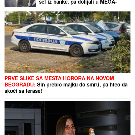
sef iz banke, pa dolijali u MEGA-
AKCIJI policije: Ojadili 9 provincija
za desetine hiljada evra!
PRVE SLIKE SA MESTA HORORA NA NOVOM
BEOGRADU:
Sin prebio majku do smrti, pa hteo da
skoči sa terase!