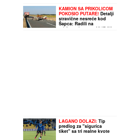
KAMION SA PRIKOLICOM
POKOSIO PUTARE!
Detalji
stravične nesreće kod
Šapca: Radili na
održavanju puta, NIJE IM
BILO SPASA!
LAGANO DOLAZI:
Tip
predlog za "sigurica
tiket" sa tri realne kvote