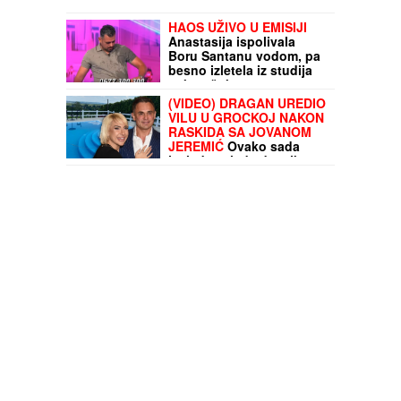
HAOS UŽIVO U EMISIJI
Anastasija ispolivala
Boru Santanu vodom, pa
besno izletela iz studija
nakon šokantnog
saznanja - voditelj skočio
(VIDEO) DRAGAN UREDIO
VILU U GROCKOJ NAKON
RASKIDA SA JOVANOM
JEREMIĆ
Ovako sada
izgleda, mlađa devojka se
pita za sve