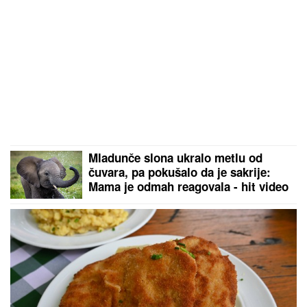
Mladunče slona ukralo metlu od
čuvara, pa pokušalo da je sakrije:
Mama je odmah reagovala - hit video
nasmejao ljude na mrežama