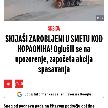
RINA
SRBIJA
SKIJAŠI ZAROBLJENI U SMETU KOD
KOPAONIKA! Oglušili se na
upozorenje, započeta akcija
spasavanja
0
Dodaj Informer kao željeni izvor na Googlu
Sneg od podneva pada na čitavom području opštine