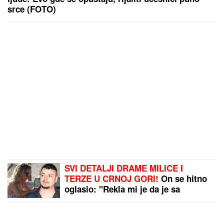
srce (FOTO)
SVI DETALJI DRAME MILICE I
TERZE U CRNOJ GORI!
On se hitno
oglasio: "Rekla mi je da je sa
dečkom, sve ćemo rešiti na sudu"