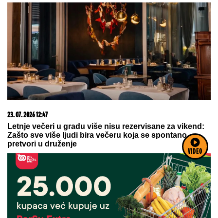
23. 07. 2026 12:47
Letnje večeri u gradu više nisu rezervisane za vikend:
Zašto sve više ljudi bira večeru koja se spontano
pretvori u druženje
VIDEO