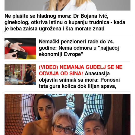
Ne plašite se hladnog mora: Dr Bojana Ivić,
ginekolog, otkriva istinu o kupanju trudnica - kada
je beba zaista ugrožena i šta morate znati
Nemački penzioneri rade do 74.
godine: Nema odmora u "najjačoj
ekonomiji Evrope"
(VIDEO) NEMANJA GUDELJ SE NE
ODVAJA OD SINA!
Anastasija
objavila snimak sa mora: Ponosni
tata gura kolica dok Ilijan spava,
raznežila sve