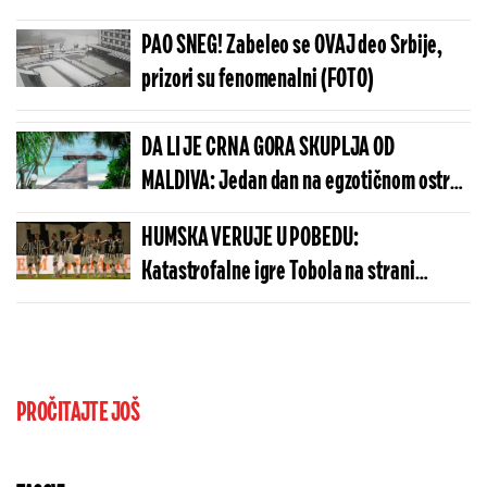
PAO SNEG! Zabeleo se OVAJ deo Srbije,
prizori su fenomenalni (FOTO)
DA LI JE CRNA GORA SKUPLJA OD
MALDIVA: Jedan dan na egzotičnom ostrvu
može da košta manje nego u Budvi
HUMSKA VERUJE U POBEDU:
Katastrofalne igre Tobola na strani
ulivaju samopouzdanje Partizanu
PROČITAJTE JOŠ