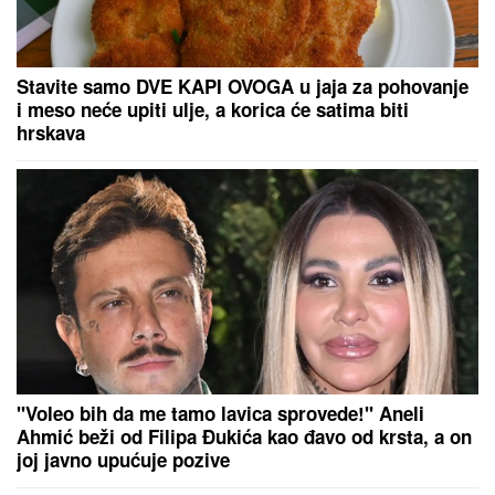
Stavite samo DVE KAPI OVOGA u jaja za pohovanje
i meso neće upiti ulje, a korica će satima biti
hrskava
"Voleo bih da me tamo lavica sprovede!" Aneli
Ahmić beži od Filipa Đukića kao đavo od krsta, a on
joj javno upućuje pozive