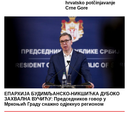
hrvatsko potčinjavanje
Crne Gore
ЕПАРХИЈА БУДИМЉАНСКО-НИКШИЋКА ДУБОКО
ЗАХВАЛНА ВУЧИЋУ: Председников говор у
Мркоњић Граду снажно одјекнуо регионом