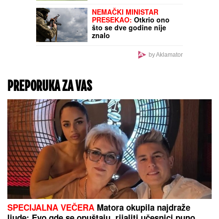
NEMAČKI MINISTAR
PRESEKAO:
Otkrio ono
što se dve godine nije
znalo
by Aklamator
PREPORUKA ZA VAS
SPECIJALNA VEČERA
Matora okupila najdraže
ljude: Evo gde se opuštaju, rijaliti učesnici puno