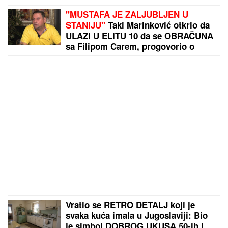
"MUSTAFA JE ZALJUBLJEN U
STANIJU"
Taki Marinković otkrio da
ULAZI U ELITU 10 da se OBRAČUNA
sa Filipom Carem, progovorio o
venčanju Maje i Asmina (VIDEO)
Vratio se RETRO DETALJ koji je
svaka kuća imala u Jugoslaviji: Bio
je simbol DOBROG UKUSA 50-ih i