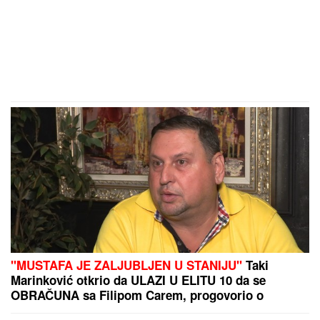
"MUSTAFA JE ZALJUBLJEN U STANIJU"
Taki
Marinković otkrio da ULAZI U ELITU 10 da se
OBRAČUNA sa Filipom Carem, progovorio o
venčanju Maje i Asmina (VIDEO)