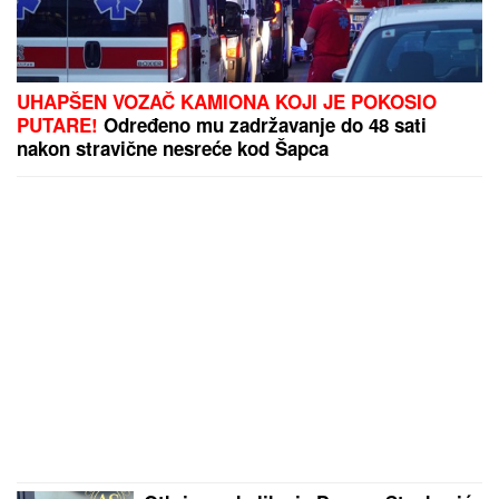
UHAPŠEN VOZAČ KAMIONA KOJI JE POKOSIO
PUTARE!
Određeno mu zadržavanje do 48 sati
nakon stravične nesreće kod Šapca