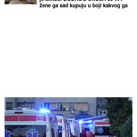
žene ga sad kupuju u boji kakvog ga
poznajemo iz bakine kuhinje