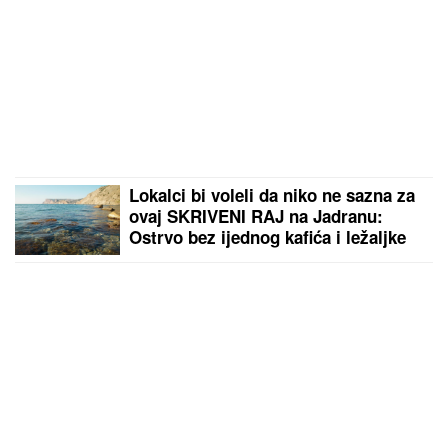
Lokalci bi voleli da niko ne sazna za
ovaj SKRIVENI RAJ na Jadranu:
Ostrvo bez ijednog kafića i ležaljke
liči na Karibe, a zapravo nam je u
komšiluku - ko jednom ode, teško se
vraća kući