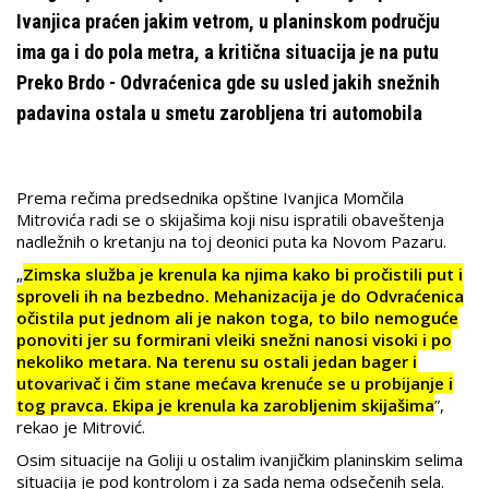
Ivanjica praćen jakim vetrom, u planinskom području
ima ga i do pola metra, a kritična situacija je na putu
Preko Brdo - Odvraćenica gde su usled jakih snežnih
padavina ostala u smetu zarobljena tri automobila
Prema rečima predsednika opštine Ivanjica Momčila
Mitrovića radi se o skijašima koji nisu ispratili obaveštenja
nadležnih o kretanju na toj deonici puta ka Novom Pazaru.
„
Zimska služba je krenula ka njima kako bi pročistili put i
sproveli ih na bezbedno. Mehanizacija je do Odvraćenica
očistila put jednom ali je nakon toga, to bilo nemoguće
ponoviti jer su formirani vleiki snežni nanosi visoki i po
nekoliko metara. Na terenu su ostali jedan bager i
utovarivač i čim stane mećava krenuće se u probijanje i
tog pravca. Ekipa je krenula ka zarobljenim skijašima
”,
rekao je Mitrović.
Osim situacije na Goliji u ostalim ivanjičkim planinskim selima
situacija je pod kontrolom i za sada nema odsečenih sela.