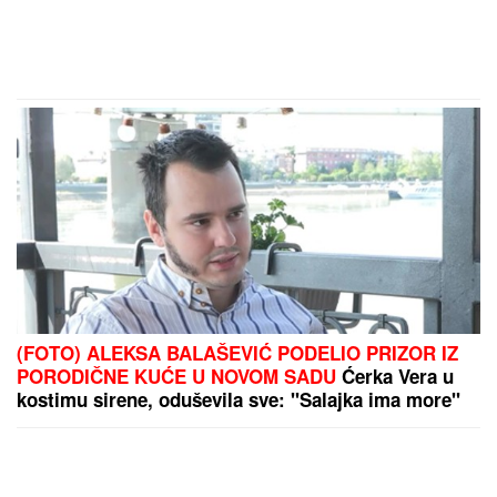
(FOTO) ALEKSA BALAŠEVIĆ PODELIO PRIZOR IZ
PORODIČNE KUĆE U NOVOM SADU
Ćerka Vera u
kostimu sirene, oduševila sve: "Salajka ima more"