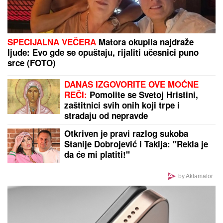
SPECIJALNA VEČERA
Matora okupila najdraže
ljude: Evo gde se opuštaju, rijaliti učesnici puno
srce (FOTO)
DANAS IZGOVORITE OVE MOĆNE
REČI:
Pomolite se Svetoj Hristini,
zaštitnici svih onih koji trpe i
stradaju od nepravde
Otkriven je pravi razlog sukoba
Stanije Dobrojević i Takija: "Rekla je
da će mi platiti!"
by Aklamator