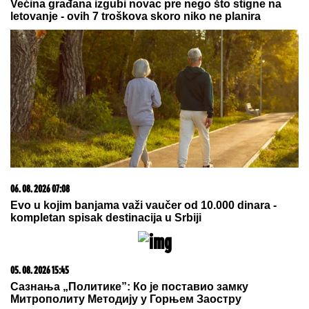
Većina građana izgubi novac pre nego što stigne na
letovanje - ovih 7 troškova skoro niko ne planira
06. 08. 2026 07:08
Evo u kojim banjama važi vaučer od 10.000 dinara -
kompletan spisak destinacija u Srbiji
05. 08. 2026 15:45
Сазнања „Политике”: Ко је поставио замку
Митрополиту Методију у Горњем Заостру