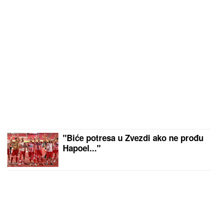
"Biće potresa u Zvezdi ako ne prođu
Hapoel..."