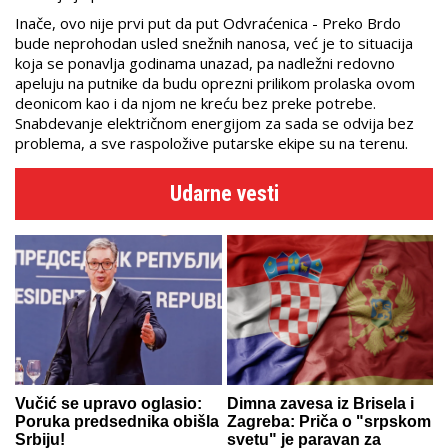
Inače, ovo nije prvi put da put Odvraćenica - Preko Brdo
bude neprohodan usled snežnih nanosa, već je to situacija
koja se ponavlja godinama unazad, pa nadležni redovno
apeluju na putnike da budu oprezni prilikom prolaska ovom
deonicom kao i da njom ne kreću bez preke potrebe.
Snabdevanje električnom energijom za sada se odvija bez
problema, a sve raspoložive putarske ekipe su na terenu.
Udarne vesti
Vučić se upravo oglasio:
Dimna zavesa iz Brisela i
Poruka predsednika obišla
Zagreba: Priča o "srpskom
Srbiju!
svetu" je paravan za