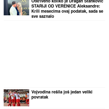
Otkriveno koliko je Dragan Stanković
STARIJI OD VERENICE Aleksandre:
Krili mesecima ovaj podatak, sada se
sve saznalo
Vojvodina rešila još jedan veliki
povratak