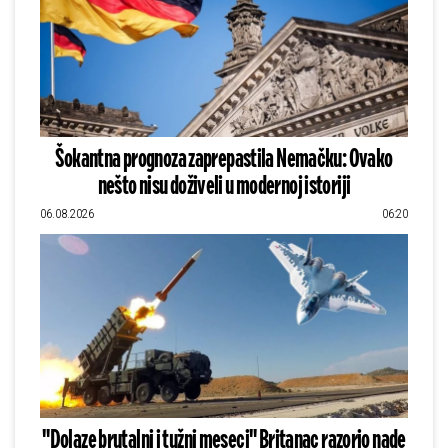
Šokantna prognoza zaprepastila Nemačku: Ovako
nešto nisu doživeli u modernoj istoriji
06.08.2026
06:20
"Dolaze brutalni i tužni meseci" Britanac razorio nade