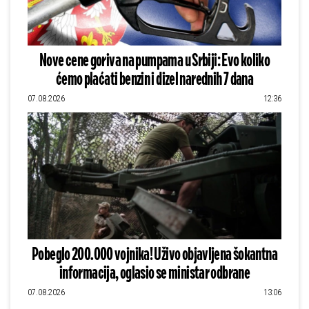
Nove cene goriva na pumpama u Srbiji: Evo koliko
ćemo plaćati benzin i dizel narednih 7 dana
07.08.2026
12:36
Pobeglo 200.000 vojnika! Uživo objavljena šokantna
informacija, oglasio se ministar odbrane
07.08.2026
13:06