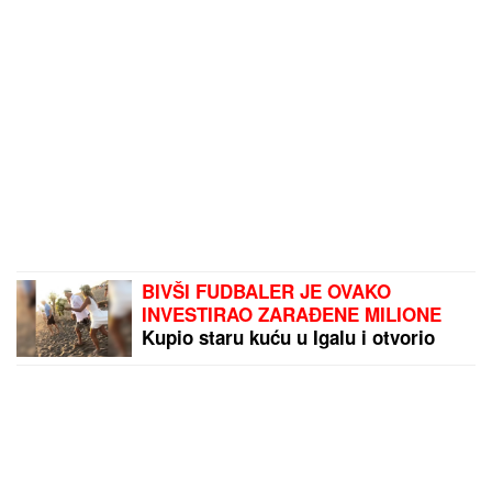
BIVŠI FUDBALER JE OVAKO
INVESTIRAO ZARAĐENE MILIONE
Kupio staru kuću u Igalu i otvorio
restoran na Bojani, a evo šta je
pripalo bivšoj supruzi posle razvoda