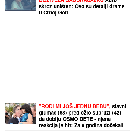
skroz uništen: Ovo su detalji drame
u Crnoj Gori
"RODI MI JOŠ JEDNU BEBU",
slavni
glumac (68) predložio supruzi (42)
da dobiju OSMO DETE - njena
reakcija je hit: Za 9 godina dočekali
su 4 SINA I 3 ĆERKE, ali on ne želi