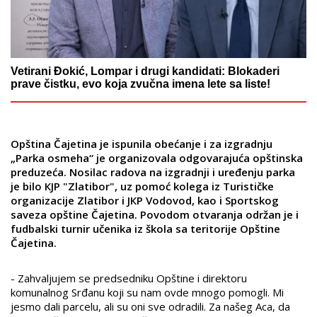
Vetirani Đokić, Lompar i drugi kandidati: Blokaderi
prave čistku, evo koja zvučna imena lete sa liste!
Opština Čajetina je ispunila obećanje i za izgradnju
„Parka osmeha“ je organizovala odgovarajuća opštinska
preduzeća. Nosilac radova na izgradnji i uređenju parka
je bilo КJP "Zlatibor", uz pomoć kolega iz Turističke
organizacije Zlatibor i JКP Vodovod, kao i Sportskog
saveza opštine Čajetina. Povodom otvaranja održan je i
fudbalski turnir učenika iz škola sa teritorije Opštine
Čajetina.
- Zahvaljujem se predsedniku Opštine i direktoru
komunalnog Srđanu koji su nam ovde mnogo pomogli. Mi
jesmo dali parcelu, ali su oni sve odradili. Za našeg Aca, da