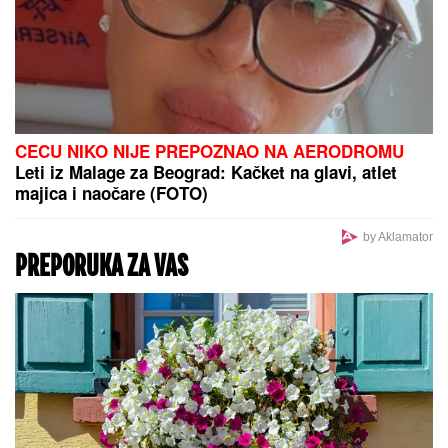
CECU NIKO NIJE PREPOZNAO NA AERODROMU
Leti iz Malage za Beograd: Kačket na glavi, atlet
majica i naočare (FOTO)
by Aklamator
PREPORUKA ZA VAS