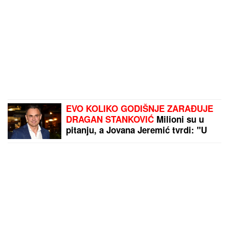
EVO KOLIKO GODIŠNJE ZARAĐUJE
DRAGAN STANKOVIĆ
Milioni su u
pitanju, a Jovana Jeremić tvrdi: "U
dugovima je"