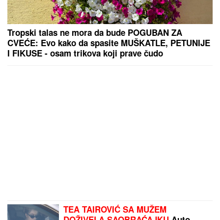
Tropski talas ne mora da bude POGUBAN ZA
CVEĆE: Evo kako da spasite MUŠKATLE, PETUNIJE
I FIKUSE - osam trikova koji prave čudo
TEA TAIROVIĆ SA MUŽEM
DOŽIVELA SAOBRAĆAJKU
Auto