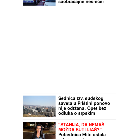
saobraćajne nesreće:
Hitna pomoć
intervenislaa čak 116
puta
Sednica tzv. sudskog
saveta u Prištini ponovo
nije održana: Opet bez
odluka o srpskim
sudijama
"STANIJA, DA NEMAŠ
MOŽDA SUTLIJAŠ?"
Pobednica Elite ostala