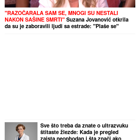
"RAZOČARALA SAM SE, MNOGI SU NESTALI
NAKON SAŠINE SMRTI"
Suzana Jovanović otkrila
da su je zaboravili ljudi sa estrade: "Plaše se"
Sve što treba da znate o ultrazvuku
štitaste žlezde: Kada je pregled
zaista neophodan i šta znači ako