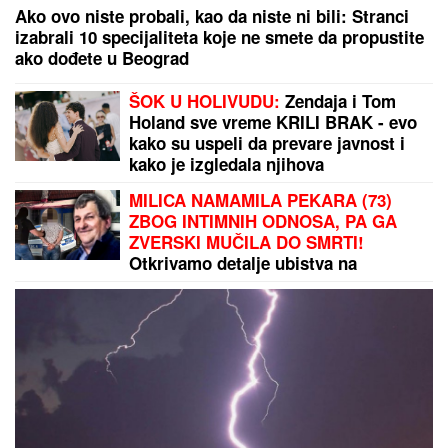
Ako ovo niste probali, kao da niste ni bili: Stranci
izabrali 10 specijaliteta koje ne smete da propustite
ako dođete u Beograd
ŠOK U HOLIVUDU:
Zendaja i Tom
Holand sve vreme KRILI BRAK - evo
kako su uspeli da prevare javnost i
kako je izgledala njihova
GLAMUROZNA SVADBA
MILICA NAMAMILA PEKARA (73)
ZBOG INTIMNIH ODNOSA, PA GA
ZVERSKI MUČILA DO SMRTI!
Otkrivamo detalje ubistva na
Karaburmi koji LEDE KRV: Izdahnuo
u najgorim mukama dok su ga
osumnjičeni pljačkali