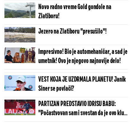
pravi zlatiborski sir na alpski način
Novo radno vreme Gold gondole na
Zlatiboru!
Jezero na Zlatiboru "presušilo"!
Impresivno! Bio je automehaničar, a sad je
umetnik! Ovo je njegovo najnovije delo!
VEST KOJA JE UZDRMALA PLANETU! Janik
Siner se povlači?
PARTIZAN PREDSTAVIO IDRISU BABU:
"Počastvovan sam i svestan da je ovo klub
sa velikom istorijom"