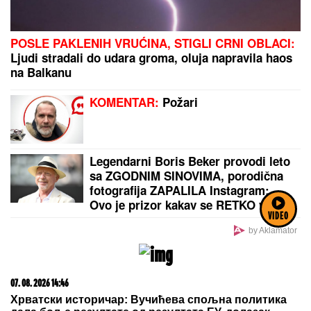
POSLE PAKLENIH VRUĆINA, STIGLI CRNI OBLACI:
Ljudi stradali do udara groma, oluja napravila haos
na Balkanu
KOMENTAR:
Požari
Legendarni Boris Beker provodi leto
sa ZGODNIM SINOVIMA, porodična
fotografija ZAPALILA Instagram:
Ovo je prizor kakav se RETKO viđa!
VIDEO
by Aklamator
07. 08. 2026 14:46
Хрватски историчар: Вучићева спољна политика