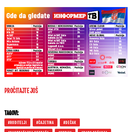
PROČITAJTE JOŠ
TAGOVI:
RODITELJI
ČAJETINA
DEČAK