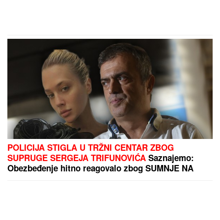
POLICIJA STIGLA U TRŽNI CENTAR ZBOG
SUPRUGE SERGEJA TRIFUNOVIĆA
Saznajemo:
Obezbeđenje hitno reagovalo zbog SUMNJE NA
KRAĐU, pa joj pisali krivičnu prijavu