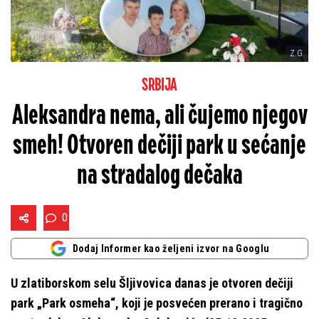
Z.G.
SRBIJA
Aleksandra nema, ali čujemo njegov
smeh! Otvoren dečiji park u sećanje
na stradalog dečaka
0
Dodaj Informer kao željeni izvor na Googlu
U zlatiborskom selu Šljivovica danas je otvoren dečiji
park „Park osmeha“, koji je posvećen prerano i tragično