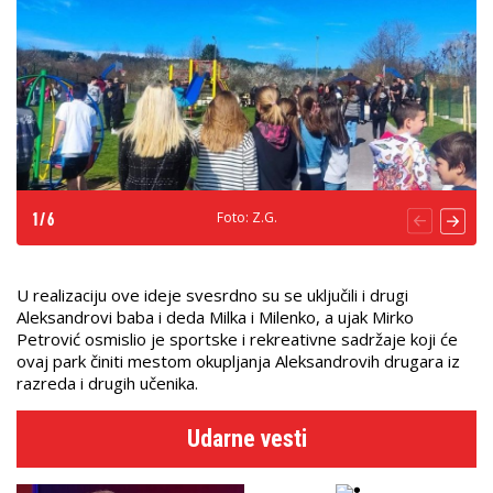
Foto: Z.G.
1
/
6
U realizaciju ove ideje svesrdno su se uključili i drugi
Aleksandrovi baba i deda Milka i Milenko, a ujak Mirko
Petrović osmislio je sportske i rekreativne sadržaje koji će
ovaj park činiti mestom okupljanja Aleksandrovih drugara iz
razreda i drugih učenika.
Udarne vesti