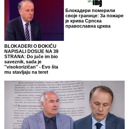
Блокадери померили
своје границе: За пожаре
је крива Српска
православна црква
BLOKADERI O ĐOKIĆU
NAPISALI DOSIJE NA 39
STRANA: Do juče im bio
saveznik, sada je
''visokorizičan'' - Evo šta
mu stavljaju na teret