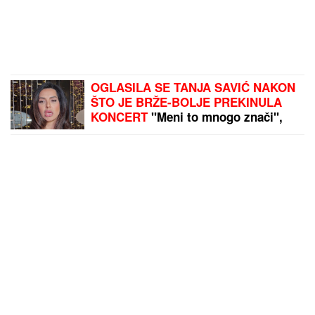
OGLASILA SE TANJA SAVIĆ NAKON
ŠTO JE BRŽE-BOLJE PREKINULA
KONCERT
"Meni to mnogo znači",
čim je shvatila da situacija IZMIČE
KONTROLI morala da reaguje