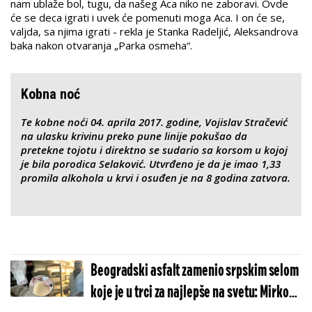
nam ublaže bol, tugu, da našeg Aca niko ne zaboravi. Ovde
će se deca igrati i uvek će pomenuti moga Aca. I on će se,
valjda, sa njima igrati - rekla je Stanka Radeljić, Aleksandrova
baka nakon otvaranja „Parka osmeha“.
Kobna noć
Te kobne noći 04. aprila 2017. godine, Vojislav Stračević
na ulasku krivinu preko pune linije pokušao da
pretekne tojotu i direktno se sudario sa korsom u kojoj
je bila porodica Selaković. Utvrđeno je da je imao 1,33
promila alkohola u krvi i osuđen je na 8 godina zatvora.
Beogradski asfalt zamenio srpskim selom
koje je u trci za najlepše na svetu: Mirko