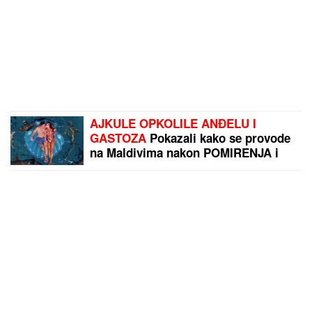
AJKULE OPKOLILE ANĐELU I
GASTOZA
Pokazali kako se provode
na Maldivima nakon POMIRENJA i
pred njen ulazak u "Elitu 10" -
komentari samo pljušte (VIDEO)