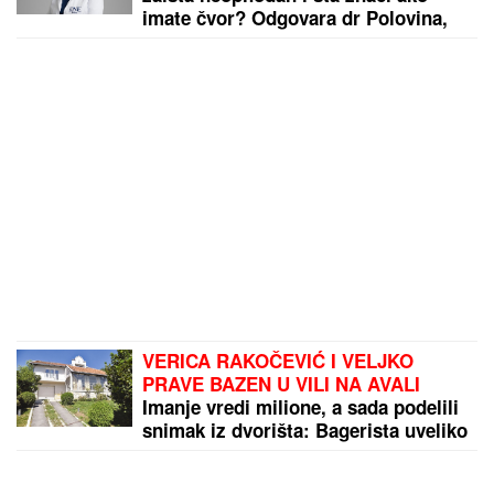
imate čvor? Odgovara dr Polovina,
radiolog ordinacije "One Medical"
VERICA RAKOČEVIĆ I VELJKO
PRAVE BAZEN U VILI NA AVALI
Imanje vredi milione, a sada podelili
snimak iz dvorišta: Bagerista uveliko
izvodi radove (Video)