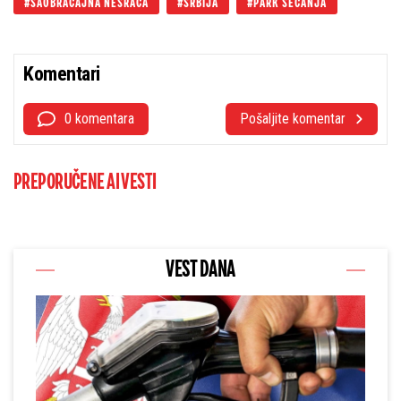
SAOBRAĆAJNA NESRAĆA
SRBIJA
PARK SEĆANJA
Komentari
0 komentara
Pošaljite komentar
PREPORUČENE AI VESTI
VEST DANA