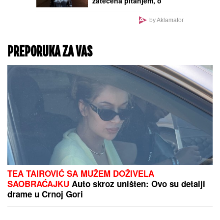
zatečena pitanjem, o
NJENOJ REAKCIJI pričaju
svi (VIDEO)
by Aklamator
PREPORUKA ZA VAS
TEA TAIROVIĆ SA MUŽEM DOŽIVELA
SAOBRAĆAJKU
Auto skroz uništen: Ovo su detalji
drame u Crnoj Gori