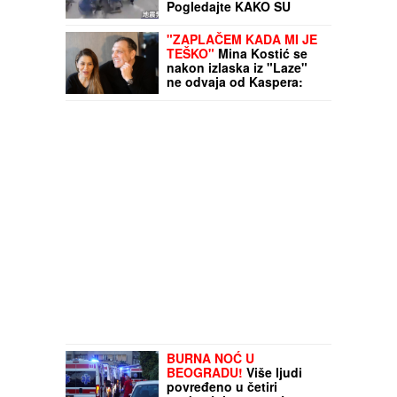
Pogledajte KAKO SU
REAGOVALI japanski
hirurzi
"ZAPLAČEM KADA MI JE
TEŠKO"
Mina Kostić se
nakon izlaska iz "Laze"
ne odvaja od Kaspera:
On joj se sada obratio
emotivnim rečima
BURNA NOĆ U
BEOGRADU!
Više ljudi
povređeno u četiri