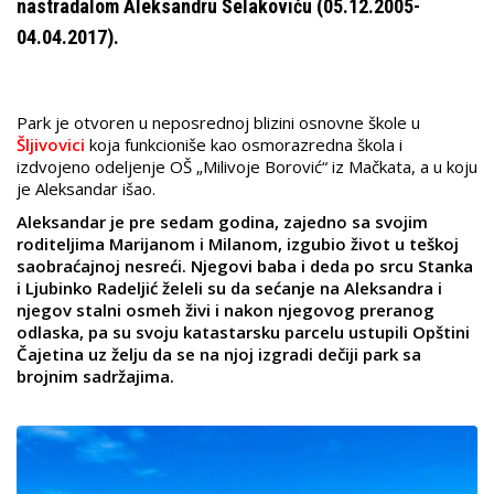
nastradalom Aleksandru Selakoviću (05.12.2005-
04.04.2017).
Park je otvoren u neposrednoj blizini osnovne škole u
Šljivovici
koja funkcioniše kao osmorazredna škola i
izdvojeno odeljenje OŠ „Milivoje Borović“ iz Mačkata, a u koju
je Aleksandar išao.
Aleksandar je pre sedam godina, zajedno sa svojim
roditeljima Marijanom i Milanom, izgubio život u teškoj
saobraćajnoj nesreći. Njegovi baba i deda po srcu Stanka
i Ljubinko Radeljić želeli su da sećanje na Aleksandra i
njegov stalni osmeh živi i nakon njegovog preranog
odlaska, pa su svoju katastarsku parcelu ustupili Opštini
Čajetina uz želju da se na njoj izgradi dečiji park sa
brojnim sadržajima.