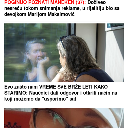
POGINUO POZNATI MANEKEN (37):
Doživeo
nesreću tokom snimanja reklame, u rijalitiju bio sa
devojkom Marijom Maksimović
Evo zašto nam VREME SVE BRŽE LETI KAKO
STARIMO: Naučnici dali odgovor i otkrili način na
koji možemo da "usporimo" sat