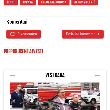
LGBT
PRAVA
NEDELJA PONOSA
FILIP VULOVIĆ
Komentari
0 komentara
Pošaljite komentar
PREPORUČENE AI VESTI
VEST DANA