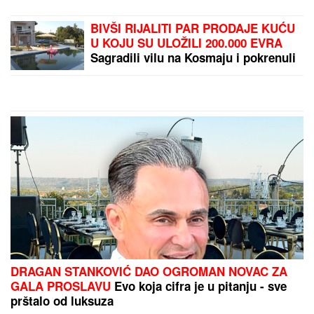
njihovu korist
BIVŠI RIJALITI PAR PRODAJE KUĆU
U KOJU SU ULOŽILI 200.000 EVRA
Sagradili vilu na Kosmaju i pokrenuli
biznis, a sada im hitno treba novac:
"To je razlog prodaje"
DRAGAN STANKOVIĆ DAO OGROMAN NOVAC ZA
GALA PROSLAVU
Evo koja cifra je u pitanju - sve
prštalo od luksuza