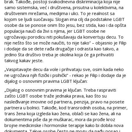
brak. Takođe, postoji svakodnevna diskriminacija koja nije
samo sistemska, već i društvena, prisutna u kolektivima, na
društvenim mrežama, medijima i ulici. To je realnost sa
kojom se ljudi suočavaju. Slogan ima cilj da podstakne LGBT
osobe da se ponose onim što jesu, bez stida, kao i da opšta
populacija nauči da živi s njima, jer LGBT osobe ne
ugrožavaju porodicu niti pokušavaju da konvertuju decu. To
nije nešto što se može naučiti, to nije tako” – objasnio je Filip
i dodaje da se dete rađa drugačije i odrasta kao takvo, a
jedino šta društvo treba je okolina koja će ga prihvatiti
takvog kakav jeste.
„Vaspitavajte decu da vole i prihvataju sve, osim kada neko
ne ugrožava njih fizički i psihički” - rekao je Filip i dodaje da je
dijalog o osnovnim pravima LGBT ključan:
„Dijalog o osnovnim pravima je ključan. Treba raspraviti
zašto LGBT osobe traže jednaka prava, kao što su
nasleđivanje imovine od partnera, penzija, pravo na posete
partnera u bolnici. Takođe, kod transrodnih osoba, na primer,
trans žena koja izgleda kao žena, oblači se kao žena, ali na
dokumentima piše da je muškarac, mora da prođe kroz
brojne medicinske i hormonske terapije kako bi dobila nova
dokumenta. Takve osobe često ne mogu da nađu posao i