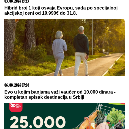
03. 08. 2026 13:23
Hibrid broj 1 koji osvaja Evropu, sada po specijalnoj
akcijskoj ceni od 19.990€ do 31.8.
06. 08. 2026 07:08
Evo u kojim banjama važi vaučer od 10.000 dinara -
kompletan spisak destinacija u Srbiji