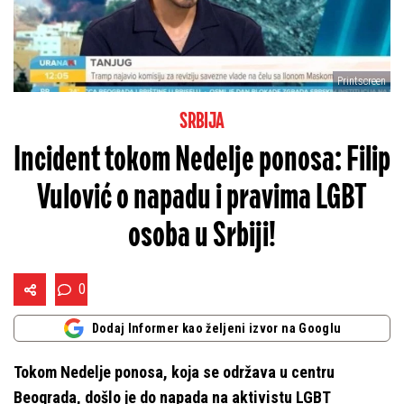
Printscreen
SRBIJA
Incident tokom Nedelje ponosa: Filip
Vulović o napadu i pravima LGBT
osoba u Srbiji!
0
Dodaj Informer kao željeni izvor na Googlu
Tokom Nedelje ponosa, koja se održava u centru
Beograda, došlo je do napada na aktivistu LGBT