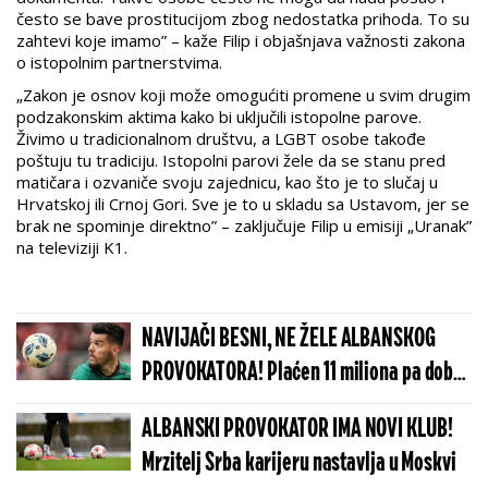
često se bave prostitucijom zbog nedostatka prihoda. To su
zahtevi koje imamo” – kaže Filip i objašnjava važnosti zakona
o istopolnim partnerstvima.
„Zakon je osnov koji može omogućiti promene u svim drugim
podzakonskim aktima kako bi uključili istopolne parove.
Živimo u tradicionalnom društvu, a LGBT osobe takođe
poštuju tu tradiciju. Istopolni parovi žele da se stanu pred
matičara i ozvaniče svoju zajednicu, kao što je to slučaj u
Hrvatskoj ili Crnoj Gori. Sve je to u skladu sa Ustavom, jer se
brak ne spominje direktno” – zaključuje Filip u emisiji „Uranak”
na televiziji K1.
NAVIJAČI BESNI, NE ŽELE ALBANSKOG
PROVOKATORA! Plaćen 11 miliona pa dobio
brutalnu poruku
ALBANSKI PROVOKATOR IMA NOVI KLUB!
Mrzitelj Srba karijeru nastavlja u Moskvi