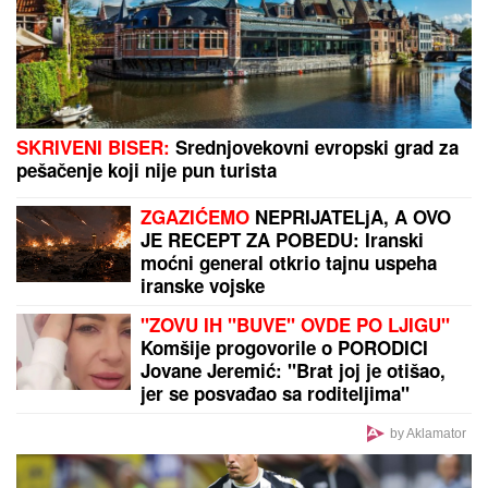
SKRIVENI BISER:
Srednjovekovni evropski grad za
pešačenje koji nije pun turista
ZGAZIĆEMO
NEPRIJATELjA, A OVO
JE RECEPT ZA POBEDU: Iranski
moćni general otkrio tajnu uspeha
iranske vojske
"ZOVU IH "BUVE" OVDE PO LJIGU"
Komšije progovorile o PORODICI
Jovane Jeremić: "Brat joj je otišao,
jer se posvađao sa roditeljima"
by Aklamator