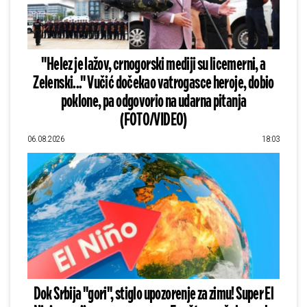
"Helez je lažov, crnogorski mediji su licemerni, a
Zelenski..." Vučić dočekao vatrogasce heroje, dobio
poklone, pa odgovorio na udarna pitanja
(FOTO/VIDEO)
06.08.2026
18:03
Dok Srbija "gori", stiglo upozorenje za zimu! Super El