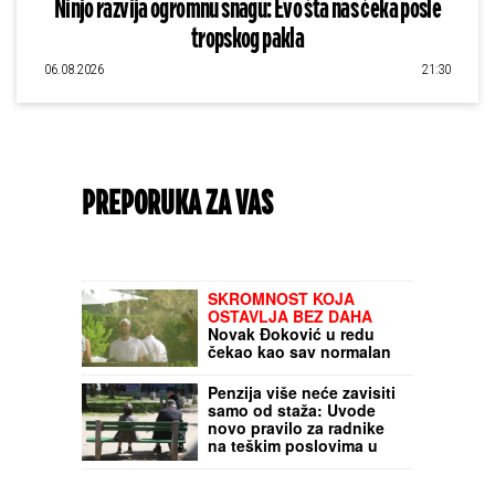
Ninjo razvija ogromnu snagu: Evo šta nas čeka posle
tropskog pakla
06.08.2026
21:30
PREPORUKA ZA VAS
SKROMNOST KOJA
OSTAVLJA BEZ DAHA
Novak Đoković u redu
čekao kao sav normalan
svet - prodavačica otkrila
šta Nole naručuje i kako
Penzija više neće zavisiti
se ponaša na letovanju
samo od staža: Uvode
novo pravilo za radnike
na teškim poslovima u
ovoj državi