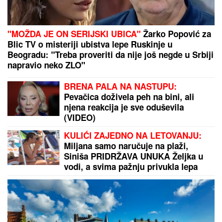
"MOŽDA JE ON SERIJSKI UBICA"
Žarko Popović za
Blic TV o misteriji ubistva lepe Ruskinje u
Beogradu: "Treba proveriti da nije još negde u Srbiji
napravio neko ZLO"
BRENA PALA NA NASTUPU:
Pevačica doživela peh na bini, ali
njena reakcija je sve oduševila
(VIDEO)
KULIĆI ZAJEDNO NA LETOVANJU:
Miljana samo naručuje na plaži,
Siniša PRIDRŽAVA UNUKA Željka u
vodi, a svima pažnju privukla lepa
SESTRA Tijana (VIDEO)