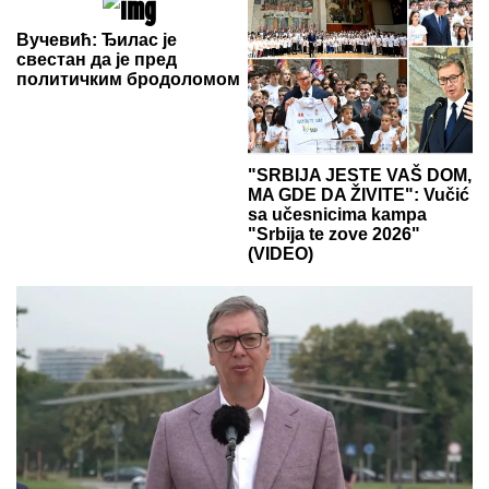
Вучевић: Ђилас је
свестан да је пред
политичким бродоломом
"SRBIJA JESTE VAŠ DOM,
MA GDE DA ŽIVITE": Vučić
sa učesnicima kampa
"Srbija te zove 2026"
(VIDEO)