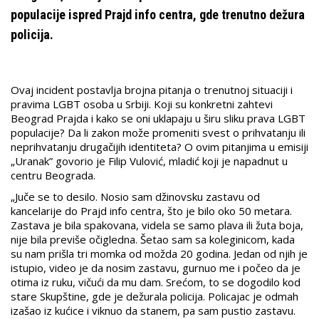
populacije ispred Prajd info centra, gde trenutno dežura
policija.
Ovaj incident postavlja brojna pitanja o trenutnoj situaciji i
pravima LGBT osoba u Srbiji. Koji su konkretni zahtevi
Beograd Prajda i kako se oni uklapaju u širu sliku prava LGBT
populacije? Da li zakon može promeniti svest o prihvatanju ili
neprihvatanju drugačijih identiteta? O ovim pitanjima u emisiji
„Uranak” govorio je Filip Vulović, mladić koji je napadnut u
centru Beograda.
„Juče se to desilo. Nosio sam džinovsku zastavu od
kancelarije do Prajd info centra, što je bilo oko 50 metara.
Zastava je bila spakovana, videla se samo plava ili žuta boja,
nije bila previše očigledna. Šetao sam sa koleginicom, kada
su nam prišla tri momka od možda 20 godina. Jedan od njih je
istupio, video je da nosim zastavu, gurnuo me i počeo da je
otima iz ruku, vičući da mu dam. Srećom, to se dogodilo kod
stare Skupštine, gde je dežurala policija. Policajac je odmah
izašao iz kućice i viknuo da stanem, pa sam pustio zastavu.