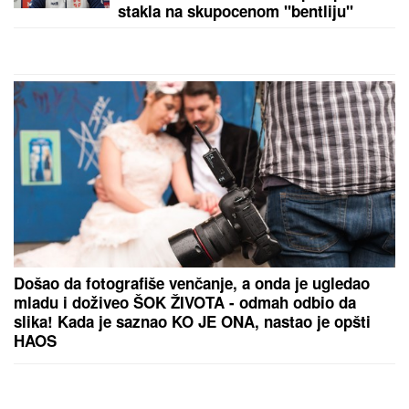
stakla na skupocenom "bentliju"
Došao da fotografiše venčanje, a onda je ugledao
mladu i doživeo ŠOK ŽIVOTA - odmah odbio da
slika! Kada je saznao KO JE ONA, nastao je opšti
HAOS