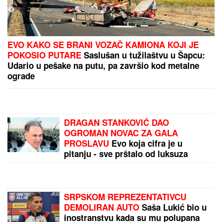
EVO KAKO SE BRANI VOZAČ KAMIONA KOJI JE
POKOSIO PUTARE
Saslušan u tužilaštvu u Šapcu:
Udario u pešake na putu, pa završio kod metalne
ograde
DRAGAN STANKOVIĆ DAO
OGROMAN NOVAC ZA GALA
PROSLAVU
Evo koja cifra je u
pitanju - sve prštalo od luksuza
SRPSKOM REPREZENTATIVCU
DEMOLIRAN AUTO
Saša Lukić bio u
inostranstvu kada su mu polupana