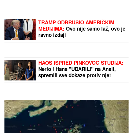
TRAMP ODBRUSIO AMERIČKIM
MEDIJIMA:
Ovo nije samo laž, ovo je
ravno izdaji
HAOS ISPRED PINKOVOG STUDIJA:
Nerio i Hana "UDARILI" na Aneli,
spremili sve dokaze protiv nje!