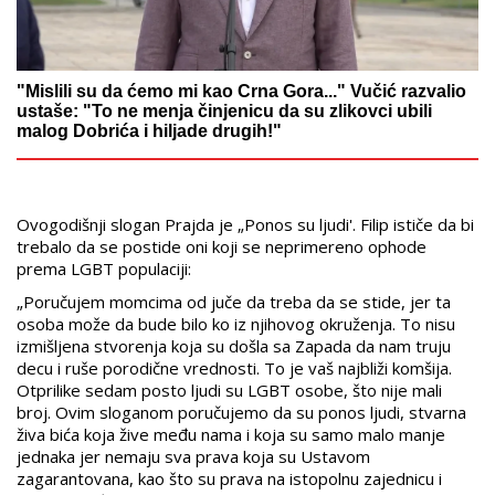
"Mislili su da ćemo mi kao Crna Gora..." Vučić razvalio
ustaše: "To ne menja činjenicu da su zlikovci ubili
malog Dobrića i hiljade drugih!"
Ovogodišnji slogan Prajda je „Ponos su ljudi'. Filip ističe da bi
trebalo da se postide oni koji se neprimereno ophode
prema LGBT populaciji:
„Poručujem momcima od juče da treba da se stide, jer ta
osoba može da bude bilo ko iz njihovog okruženja. To nisu
izmišljena stvorenja koja su došla sa Zapada da nam truju
decu i ruše porodične vrednosti. To je vaš najbliži komšija.
Otprilike sedam posto ljudi su LGBT osobe, što nije mali
broj. Ovim sloganom poručujemo da su ponos ljudi, stvarna
živa bića koja žive među nama i koja su samo malo manje
jednaka jer nemaju sva prava koja su Ustavom
zagarantovana, kao što su prava na istopolnu zajednicu i