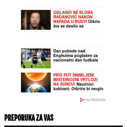
OGLASIO SE SLOBA
RADANOVIĆ NAKON
NAPADA U BUDVI
Otkrio
šta se desilo sa
taksistom: "Možda ima
neke probleme"
Dan pobede nad
Englezima poglašen za
nacionalni dan fudbala
PRVI PUT SNIMLJENI
MISTERIOZNI VRTLOZI
NA SUNCU!
Naučnici
šokirani: Otkriće bi moglo
da zaštiti Zemlju od
katastrofalnih posledica
by Aklamator
PREPORUKA ZA VAS