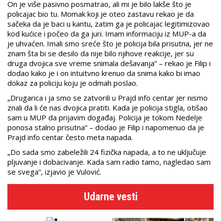
On je više pasivno posmatrao, ali mi je bilo lakše što je
policajac bio tu. Momak koji je oteo zastavu rekao je da
sačeka da je baci u kantu, zatim ga je policajac legitimizovao
kod kućice i počeo da ga juri. Imam informaciju iz MUP-a da
je uhvaćen. Imali smo sreće što je policija bila prisutna, jer ne
znam šta bi se desilo da nije bilo njihove reakcije, jer su
druga dvojica sve vreme snimala dešavanja” – rekao je Filip i
dodao kako je i on intuitvno krenuo da snima kako bi imao
dokaz za policiju koju je odmah poslao.
„Drugarica i ja smo se zatvorili u Prajd info centar jer nismo
znali da li će nas dvojica pratiti. Kada je policija stigla, otišao
sam u MUP da prijavim događaj. Policija je tokom Nedelje
ponosa stalno prisutna” – dodao je Filip i napomenuo da je
Prajd info centar često meta napada.
„Do sada smo zabeležili 24 fizička napada, a to ne uključuje
pljuvanje i dobacivanje. Kada sam radio tamo, nagledao sam
se svega”, izjavio je Vulović.
Udarne vesti