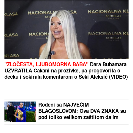
"ZLOČESTA, LJUBOMORNA BABA"
Dara Bubamara
UZVRATILA Cakani na prozivke, pa progovorila o
dečku i šokirala komentarom o Seki Aleksić (VIDEO)
Rođeni sa NAJVEĆIM
BLAGOSLOVOM: Ova DVA ZNAKA su
pod toliko velikom zaštitom da im
sve ide od ruke, tvrde astrolozi - i
kad je najteže, sve se preokrene u