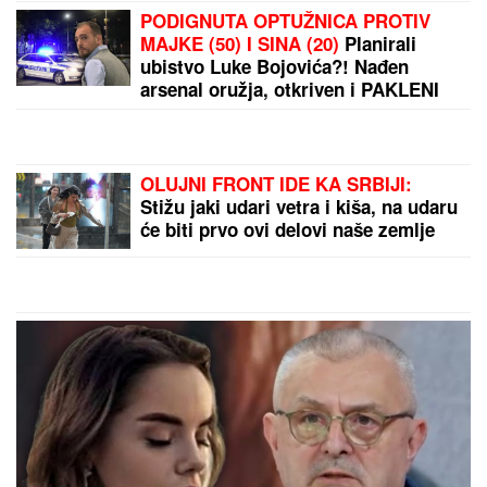
PODIGNUTA OPTUŽNICA PROTIV
MAJKE (50) I SINA (20)
Planirali
ubistvo Luke Bojovića?! Nađen
arsenal oružja, otkriven i PAKLENI
PLAN koji su skovali
OLUJNI FRONT IDE KA SRBIJI:
Stižu jaki udari vetra i kiša, na udaru
će biti prvo ovi delovi naše zemlje