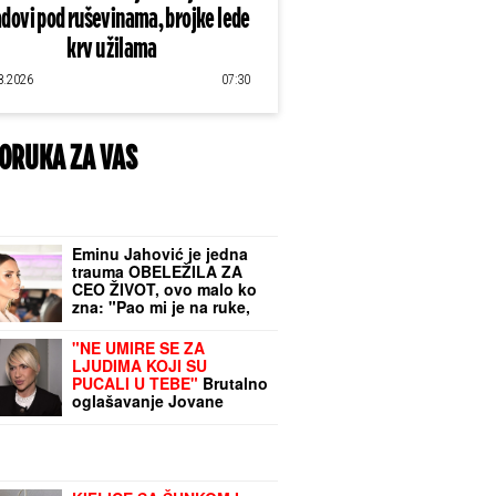
dovi pod ruševinama, brojke lede
krv u žilama
8.2026
07:30
ORUKA ZA VAS
Eminu Jahović je jedna
trauma OBELEŽILA ZA
CEO ŽIVOT, ovo malo ko
zna: "Pao mi je na ruke,
bilo mi je strašno teško"
"NE UMIRE SE ZA
LJUDIMA KOJI SU
PUCALI U TEBE"
Brutalno
oglašavanje Jovane
Jeremić 4 dana nakon
veridbe Dragana
Stankovića: "Znali su šta
rade"