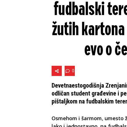
fudbalski ter
žutih kartona
evo o č
0
Devetnaestogodišnja Zrenjanin
odličan student građevine i p
pištaljkom na fudbalskim tere
Osmehom i šarmom, umesto žut
lako i jednostavno, na fudbals