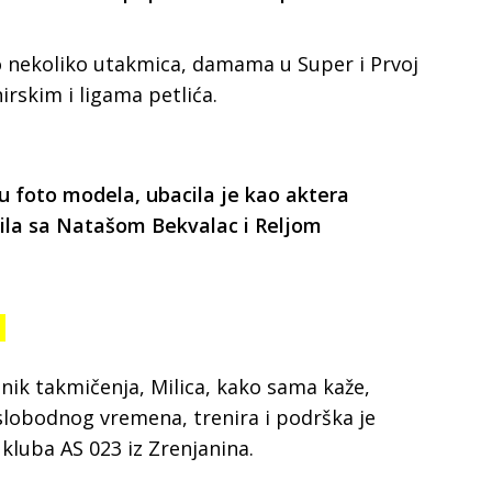
o nekoliko utakmica, damama u Super i Prvoj
nirskim i ligama petlića.
tu foto modela, ubacila je kao aktera
mila sa Natašom Bekvalac i Reljom
a
snik takmičenja, Milica, kako sama kaže,
 slobodnog vremena, trenira i podrška je
kluba AS 023 iz Zrenjanina.