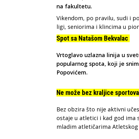
na fakultetu.
Vikendom, po pravilu, sudi i p
ligi, seniorima i klincima u pio
Spot sa Natašom Bekvalac
Vrtoglavo uzlazna linija u sve
popularnog spota, koji je sni
Popovićem.
Ne može bez kraljice sportov
Bez obzira što nije aktivni uče
ostaje u atletici i kad god ima
mladim atletičarima Atletskog 