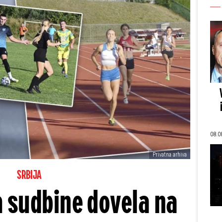
08.0
Privatna arhiva
SRBIJA
ra sudbine dovela na