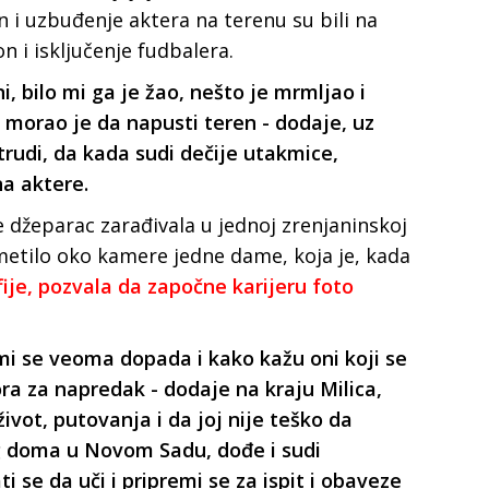
lin i uzbuđenje aktera na terenu su bili na
on i isključenje fudbalera.
, bilo mi ga je žao, nešto je mrmljao i
o, morao je da napusti teren - dodaje, uz
udi, da kada sudi dečije utakmice,
na aktere.
 džeparac zarađivala u jednoj zrenjaninskoj
imetilo oko kamere jedne dame, koja je, kada
ije, pozvala da započne karijeru foto
mi se veoma dopada i kako kažu oni koji se
ra za napredak - dodaje na kraju Milica,
život, putovanja i da joj nije teško da
g doma u Novom Sadu, dođe i sudi
ti se da uči i pripremi se za ispit i obaveze