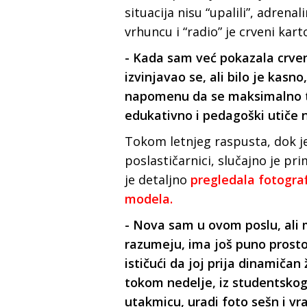
situacija nisu “upalili”, adrena
vrhuncu i “radio” je crveni kart
- Kada sam već pokazala crveni
izvinjavao se, ali bilo je kasn
napomenu da se maksimalno tr
edukativno i pedagoški utiče 
Tokom letnjeg raspusta, dok je
poslastičarnici, slučajno je pr
je detaljno
pregledala fotograf
modela.
- Nova sam u ovom poslu, ali 
razumeju, ima još puno prosto
ističući da joj prija dinamičan 
tokom nedelje, iz studentsko
utakmicu, uradi foto sešn i vra