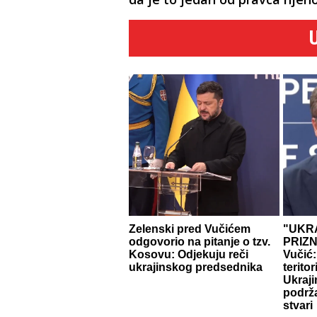
Zelenski pred Vučićem
"UKRA
odgovorio na pitanje o tzv.
PRIZ
Kosovu: Odjekuju reči
Vučić:
ukrajinskog predsednika
teritor
Ukraji
podrža
stvari