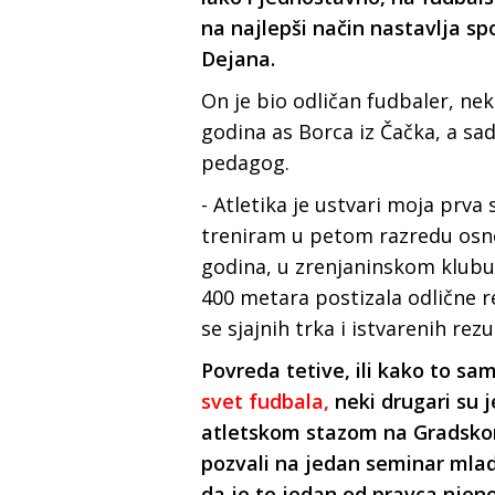
na najlepši način nastavlja sp
Dejana.
On je bio odličan fudbaler, nek
godina as Borca iz Čačka, a sad
pedagog.
- Atletika je ustvari moja prva
treniram u petom razredu osno
godina, u zrenjaninskom klubu
400 metara postizala odlične re
se sjajnih trka i istvarenih re
Povreda tetive, ili kako to sa
svet fudbala,
neki drugari su j
atletskom stazom na Gradsko
pozvali na jedan seminar mladih
da je to jedan od pravca njen