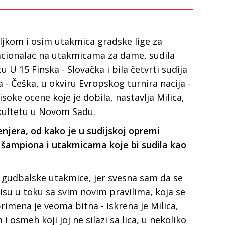
aljkom i osim utakmica gradske lige za
cionalac na utakmicama za dame, sudila
 U 15 Finska - Slovačka i bila četvrti sudija
a - Češka, u okviru Evropskog turnira nacija -
soke ocene koje je dobila, nastavlja Milica,
kultetu u Novom Sadu.
njera, od kako je u sudijskoj opremi
i šampiona i utakmicama koje bi sudila kao
 gudbalske utakmice, jer svesna sam da se
su u toku sa svim novim pravilima, koja se
rimena je veoma bitna - iskrena je Milica,
i osmeh koji joj ne silazi sa lica, u nekoliko