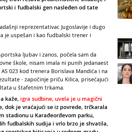
ortski i fudbalski gen nasleđen od tate
adašnji reprezentativac Jugoslavije i dugo
a je uspešan i kao fudbalski trener i
 sportska ljubav i zanos, počela sam da
vne škole, nisam imala ni punih jedanaest
 AS 023 kod trenera Borislava Mandića i na
zultate - započinje priču Kilica, prisećajući
zultata u štafetnim trkama.
ma kaže,
igra sudbine, uvela je u magični
e, dok je vraćajući se iz povrede, trčkarala
m stadionu u Karađeorđevom parku,
 fudbalskih sudija i vrlo brzo je shvatila,
og sportskog bitisanja u rodnom gradu.