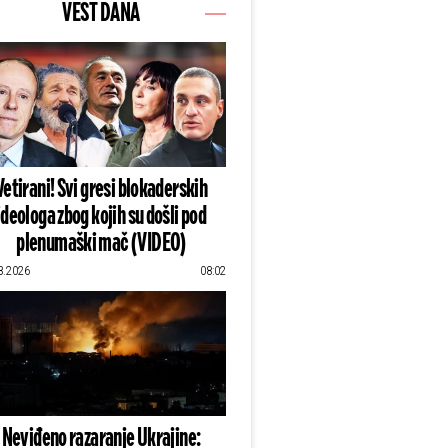
VEST DANA
Vetirani! Svi gresi blokaderskih
ideologa zbog kojih su došli pod
plenumaški mač (VIDEO)
8.2026
08:02
Neviđeno razaranje Ukrajine: