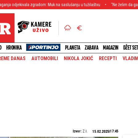
la zgradom: Muk na saslušanju u tužilaštvu
"Ne želim da ga vidim dok ne o
O
HRONIKA
PLANETA
ZABAVA
MAGAZIN
DŽET SE
REME DANAS
AUTOMOBILI
NIKOLA JOKIĆ
RECEPTI
VLADIM
Izvor:
Z.I.
17:45
15.02.2025