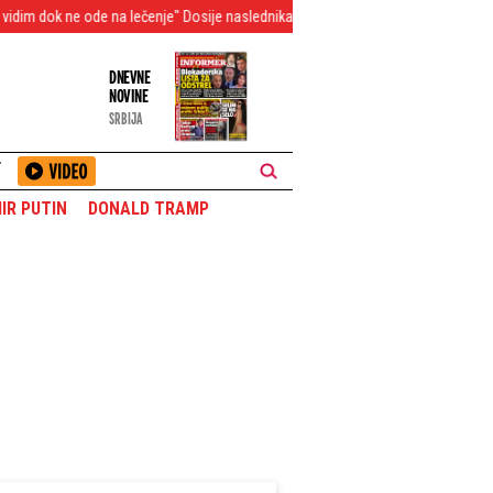
de na lečenje" Dosije naslednika Hanke Paldum ledi krv u žilama - Silovanja, puc
DNEVNE
NOVINE
SRBIJA
T
IR PUTIN
DONALD TRAMP