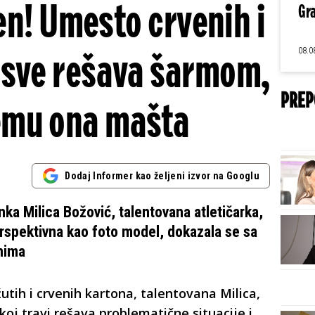
en! Umesto crvenih i
Gra
08.0
 sve rešava šarmom,
PREP
emu ona mašta
Dodaj Informer kao željeni izvor na Googlu
ka Milica Božović, talentovana atletičarka,
erspektivna kao foto model, dokazala se sa
nima
ih i crvenih kartona, talentovana Milica,
koj travi rešava problematične situacije i