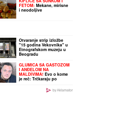
KIFLICE SA ŠUNKOM I
FETOM:
Mekane, mirisne
i neodoljive
Otvaranje strip izložbe
"15 godina Vekovnika" u
Etnografskom muzeju u
Beogradu
GLUMICA SA GASTOZOM
I ANĐELOM NA
MALDIVIMA!
Evo o kome
je reč: Trčkaraju po
pesku, golišava tela u
prvom planu (FOTO)
by Aklamator