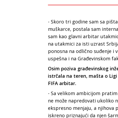
- Skoro tri godine sam sa pišt
muškarce, postala sam interna
sam kao glavni arbitar utakmicu
na utakmici za isti uzrast Srbij
ponosna na odlično suđenje i vi
uspešna i na Građevinskom fa
Osim poziva građevinskog inže
istrčala na teren, mašta o Lig
FIFA arbitar.
- Sa velikom ambicijom pratim
ne može napredovati ukoliko ni
ekspresno menjaju, a njihova p
iskreno priznajući da njen šarm 