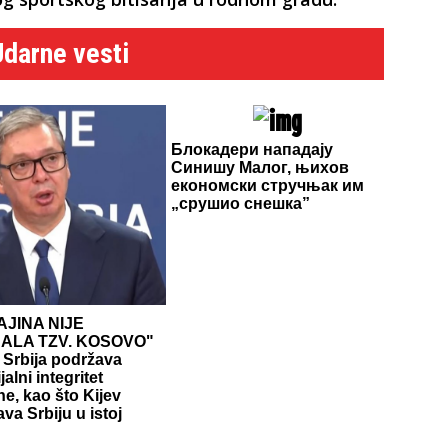
Udarne vesti
Блокадери нападају
Синишу Малог, њихов
економски стручњак им
„срушио снешка”
JINA NIJE
NALA TZV. KOSOVO"
 Srbija podržava
ijalni integritet
ne, kao što Kijev
va Srbiju u istoj