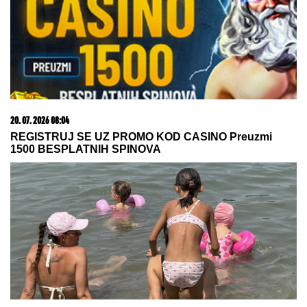
Dok se ostatak Srbije topi, ovde će vam trebati
jakna: Razlika u temperaturi je i do 15 stepeni
"Samo mi fali da mi ta kuća izgori"
Mala Cana SAHRANILA MUŽA, a
sada STRAHUJE po svoju
bezbednost: "JOŠ TO DA ME
SNAĐE"
Dalić doneo konačnu odluku: Evo
koliko će zarađivati nekadašnji
selektor Hrvatske
by Aklamator