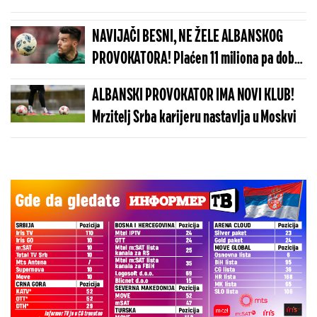
pravosnažne
NAVIJAČI BESNI, NE ŽELE ALBANSKOG
PROVOKATORA! Plaćen 11 miliona pa dobio
brutalnu poruku
ALBANSKI PROVOKATOR IMA NOVI KLUB!
Mrzitelj Srba karijeru nastavlja u Moskvi