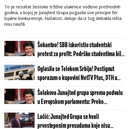
To je rezultat žestoke tržišne utakmice vođene prethodnih
godina, u kojoj je Junajted Grupa pogazila sve principe fer
lojalne konkurencije. Nažalost, deluje da iz tog debakla ništa
nisu naučili.
Šokantno! SBB iskoristio studentski
protest za profit: Podrška studentima bila
samo maska za privatne interese
Oglasila se Telekom Srbija! Postignut
sporazum o kupovini NetTV Plus, DTH u
Srbiji i Severnoj Makedoniji i licenci za
Šolakova Junajted grupa sprema podvalu
prava na Sport klub za Zapadni Balkan od
u Evropskom parlamentu: Preko
Junajted grupe
organizacije BFMI koju kontrolišu
Lučić: Junajted Grupa se hvali
nameštaju izveštaj o medijima!
prvostepenim presudama koje nisu