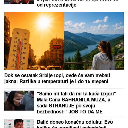
rizikuju na poslu
(PAPARACO) MIODRAG RADONJIĆ
SE SKROZ OPUSTIO NA BAZENU
Pijucka alkohol, telefonira iz vode, a
društvo mu pravi KOLEGA (VIDEO)