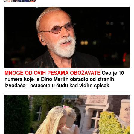
Preokret oko Vinisijusa: Arsenal ga
silno želeo, Brazilac potpisao do
2032!
"Razvešćemo se, bilo je velikih
kriza" Naš pevač o supruzi sa kojom
je 34 godine u braku: “Odoh, to je
to”