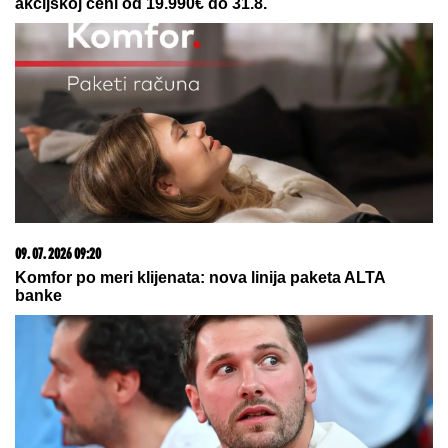
06. 08. 2026 06:38
Da li je genetika zaslužna za rađanje blizanaca? Istina o
naslednim faktorima i blizanačkoj trudnoći
05. 08. 2026 15:45
Сазнања „Политике”: Ко је поставио замку
Митрополиту Методију у Горњем Заостру