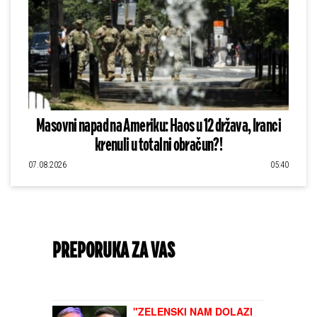
Masovni napad na Ameriku: Haos u 12 država, Iranci
krenuli u totalni obračun?!
07.08.2026
05:40
PREPORUKA ZA VAS