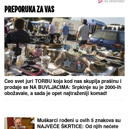
MNOGE OD OVIH PESAMA OBOŽAVATE
Ovo je 10
numera koje je Dino Merlin obradio od stranih
izvođača - ostaćete u čudu kad vidite spisak
PORODILA SE ZVEZDA GRANDA
Plavokosa
pevačica donela na svet sina, roditelji dali ime sa
MOĆNIM ZNAČENJEM