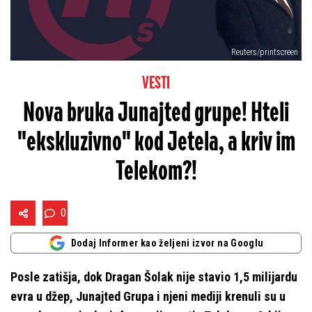
Reuters/printscreen
VESTI
Nova bruka Junajted grupe! Hteli
"ekskluzivno" kod Jetela, a kriv im
Telekom?!
0
Dodaj Informer kao željeni izvor na Googlu
Posle zatišja, dok Dragan Šolak nije stavio 1,5 milijardu
evra u džep, Junajted Grupa i njeni mediji krenuli su u