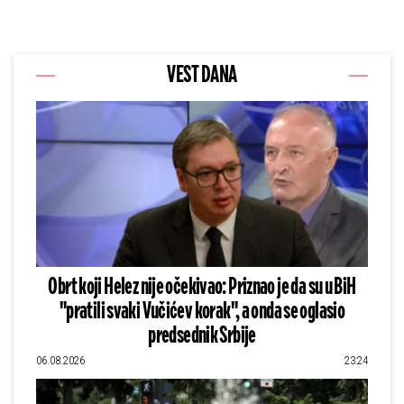
VEST DANA
Obrt koji Helez nije očekivao: Priznao je da su u BiH
"pratili svaki Vučićev korak", a onda se oglasio
predsednik Srbije
06.08.2026
23:24