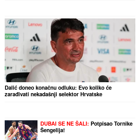
BIKINI
Uhvatili smo je u Crnoj Gori
na plaži: Dok ona spava Siniša uči
Željka da pliva, a Marija i Tića se
sunčaju (Video)
ČEKA DETE SA LJUBAVNICOM
Ana Radulović bez
dlake na jeziku o pevaču koji je ostavio ženu i decu:
"Ježim se od toga"