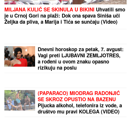
Ceo svet juri TORBU koja kod nas skuplja prašinu i
prodaje se NA BUVLJACIMA: Srpkinje su je 2000-ih
obožavale, a sada je opet najtraženiji komad!
Muškarci rođeni u ovih 5 znakova su
NAJVEĆE ŠKRTICE: Od njih nećete
dobiti cveće, a teško da će vam i
KAFU PLATITI
SIN BRUTALNO TUKAO MAJKU DO
SMRTI!
Strašni detalji jezivog
zločina na Novom Beogradu: Nakon
ubistva pokušao da skoči sa terase!