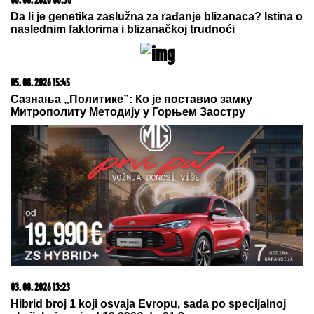
05. 08. 2026 06:45
Šta dete nasleđuje od oca, a šta od majke? Sve što
treba da znate o genetici
23. 07. 2026 12:47
Letnje večeri u gradu više nisu rezervisane za vikend:
Zašto sve više ljudi bira večeru koja se spontano
pretvori u druženje