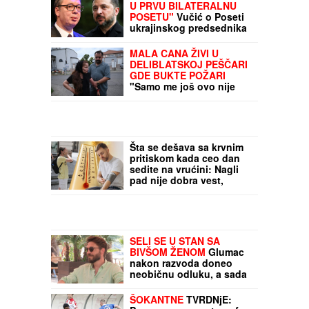
"ZELENSKI NAM DOLAZI
U PRVU BILATERALNU
POSETU"
Vučić o Poseti
ukrajinskog predsednika
Srbiji: Ovo će biti sve
teme razgovora (VIDEO)
MALA CANA ŽIVI U
DELIBLATSKOJ PEŠČARI
GDE BUKTE POŽARI
"Samo me još ovo nije
snašlo!", nakon smrti
muža zabrinuta zbog
kuće u Devojačkom
bunaru