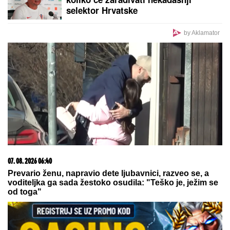
PREVARENA ZA 50.000 EVRA:
Emina Jahović
opljačkana u Istanbulu, verovala devojci, a ova je
posle svega blokirala na mrežama
Čuveni Van Gal pobedio opaki oblik
raka i poslao moćnu poruku
OPROŠTAJ VELIKANA:
Legendarni
vaterpolisti Vladimir Vujasinović i
Dejan Savić 2008. na OI oprostile se
od reprezentacije