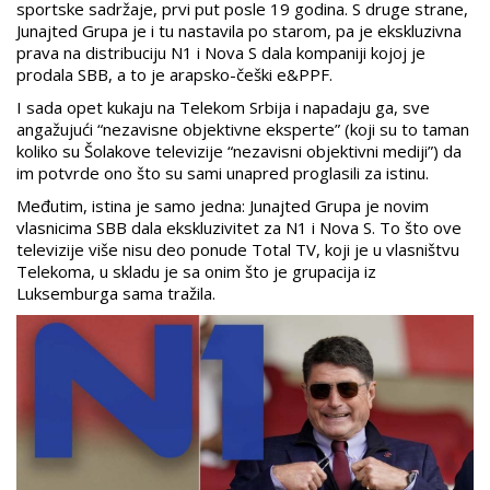
sportske sadržaje, prvi put posle 19 godina. S druge strane,
Junajted Grupa je i tu nastavila po starom, pa je ekskluzivna
prava na distribuciju N1 i Nova S dala kompaniji kojoj je
prodala SBB, a to je arapsko-češki e&PPF.
I sada opet kukaju na Telekom Srbija i napadaju ga, sve
angažujući “nezavisne objektivne eksperte” (koji su to taman
koliko su Šolakove televizije “nezavisni objektivni mediji”) da
im potvrde ono što su sami unapred proglasili za istinu.
Međutim, istina je samo jedna: Junajted Grupa je novim
vlasnicima SBB dala ekskluzivitet za N1 i Nova S. To što ove
televizije više nisu deo ponude Total TV, koji je u vlasništvu
Telekoma, u skladu je sa onim što je grupacija iz
Luksemburga sama tražila.