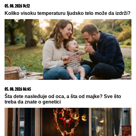
07. 08. 2026 06:40
Prevario ženu, napravio dete ljubavnici, razveo se, a
voditeljka ga sada žestoko osudila: "Teško je, ježim se
od toga"
20. 07. 2026 08:04
REGISTRUJ SE UZ PROMO KOD CASINO Preuzmi
1500 BESPLATNIH SPINOVA