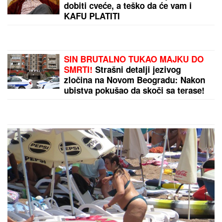
Pljuskovi sa grmljavinom stižu sa Karpata! U
naredna tri sata ovi delovi Srbije na udaru!
by Aklamator
PREPORUKA ZA VAS