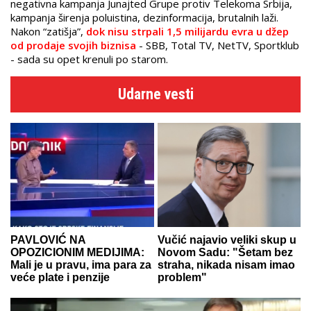
negativna kampanja Junajted Grupe protiv Telekoma Srbija,
kampanja širenja poluistina, dezinformacija, brutalnih laži.
Nakon “zatišja”,
dok nisu strpali 1,5 milijardu evra u džep
od prodaje svojih biznisa
- SBB, Total TV, NetTV, Sportklub
- sada su opet krenuli po starom.
Udarne vesti
PAVLOVIĆ NA
Vučić najavio veliki skup u
OPOZICIONIM MEDIJIMA:
Novom Sadu: "Šetam bez
Mali je u pravu, ima para za
straha, nikada nisam imao
veće plate i penzije
problem"