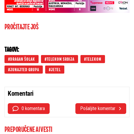
PROČITAJTE JOŠ
TAGOVI:
DRAGAN ŠOLAK
TELEKOM SRBIJA
TELEKOM
JUNAJTED GRUPA
JETEL
Komentari
0 komentara
Pošaljite komentar
PREPORUČENE AI VESTI