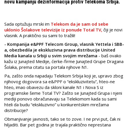
novu kampanju dezinformacija protiv Telekoma Srbija.
Sada optužuju mrski im
Telekom da je sam od sebe
uklonio Šolakove televizije iz ponude Total TV,
čiji je novi
vlasnik. A praktično su sami to tražili!
- Kompanija e&PPF Telecom Group, vlasnik Yettela i SBB-
a, obezbedila je ekskluzivna prava distribucije United
Media kanala u Srbiji u svim svojim mrežama
- baš ovako
kažu iz Junajted Medije, ćerke-firme Junajted Grupe Dragana
Šolaka, prema citatu sa portala njihove N1.
Pa, zašto onda napadaju Telekom Srbija koji je, upravo zbog
njihovog dogovora sa e&PPF o “ekskluzivitetu”, hteo-ne
hteo, imao obavezu da skloni kanale N1 i Nova S iz
programske šeme Total TV? Zašto se Junajted Grupa i njeni
mediji ponovo obračunavaju sa Telekomom kada su sami
hteli da budu “ekskluzivno” u konkurentskim mrežama
distribucije?
Obmanjivanje javnosti, tako se to zove. I ne prvi put, čak ni
hiljaditi. Bar pet godina je trajala praktično neprestana