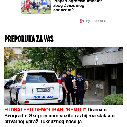
Šta se dešava sa krvnim
pritiskom kada ceo dan
sedite na vrućini: Nagli
pad nije dobra vest,
upozorava kardiolog