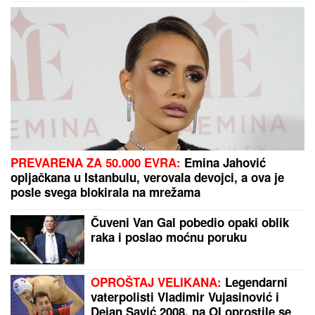
MILJANA KULIĆ SE SKINULA U BIKINI
Uhvatili smo
je u Crnoj Gori na plaži: Dok ona spava Siniša uči
Željka da pliva, a Marija i Tića se sunčaju (Video)
Dnevni horoskop za petak, 7. avgust:
Vagi preti LJUBAVNI ZEMLJOTRES,
a rođeni u ovom znaku opasno