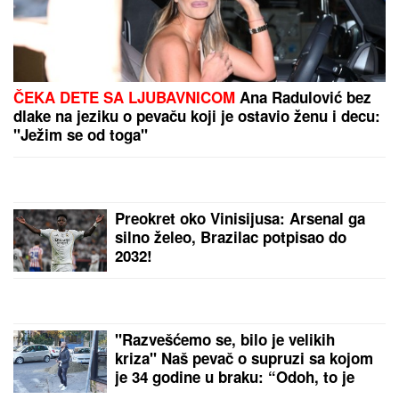
FUDBALERU DEMOLIRAN "BENTLI"
Drama u
Beogradu: Skupocenom vozilu razbijena stakla u
privatnoj garaži luksuznog naselja
Salata od paradajza i paprika za
zimnicu: Bez sterilizacije i gotova za
pola sata, a ukusna do proleća
MILJANA KULIĆ SE SKINULA U