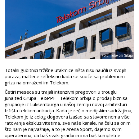
Foto: Telekom Srbija
Totalni gubitnici tržišne utakmice ništa nisu naučili iz svojih
poraza, maltene refleksno kada se suoče sa problemom
grizu na omraženi im Telekom.
Četiri meseca su trajali intenzivni pregovori u trouglu
Junajted Grupa - e&PPF - Telekom Srbija o prodaji biznisa
grupacije iz Luksemburga u našoj zemlji i novoj arhitekturi
tržišta telekomunikacija. Kada je reč o medijskim sadržajima,
Telekom je iz celog dogovora izašao sa stavom: nema više
ratovanja ekskluzivitetima, sve naše kanale, na čelu sa onim
što nam je najvažnije, a to je Arena Sport, dajemo svim
operaterima, da baš svaki građanin ima baš kompletne