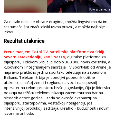
Foto: profimedia
Za ostalo neka se obrate drugima, možda lingvistima da im
rastumače šta znači “ekskluzivna prava”, a možda najbolje
lekaru.
Rezultat utakmice
Preuzimanjem Total TV, satelitske platforme za Srbiju i
Severnu Makedoniju, kao i NetTV,
digitalne platforme za
dijasporu, Telekom Srbija je dobio 300.000 novih korisnika, a
kupovinom i integrisanjem sadržaja TV Sportklub od Arene je
napravio praktično jedinu sportsku televiziju na Zapadnom
Balkanu. Telekom Srbija je ubedljivi pobednik tržišne
utakmice u našoj zemlji i regionu, najveći i najuspešniji
operater na celom prostoru bivše Jugoslavije, čija je liderska
pozicija na tržištu telekomunikacija zacementirana bar na
sledećih deset godina, i sada se okreće ekspanziji na
dijasporu, startapovima, veštačkoj inteligenciji, još
intenzivnijoj produkciji sadržaja, ukratko - budućnosti i novim
izvorima prihoda.