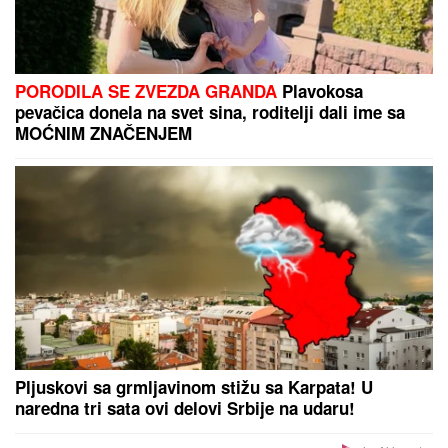
Dalić doneo konačnu odluku: Evo koliko će
zarađivati nekadašnji selektor Hrvatske
DUBAI SE NE ŠALI:
Potpisao Tornike
Šengelija!