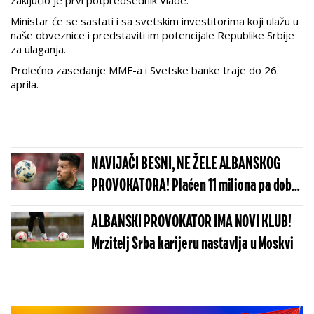
Ministar će se sastati i sa svetskim investitorima koji ulažu u
naše obveznice i predstaviti im potencijale Republike Srbije
za ulaganja.
Prolećno zasedanje MMF-a i Svetske banke traje do 26.
aprila.
NAVIJAČI BESNI, NE ŽELE ALBANSKOG
PROVOKATORA! Plaćen 11 miliona pa dobio
brutalnu poruku
ALBANSKI PROVOKATOR IMA NOVI KLUB!
Mrzitelj Srba karijeru nastavlja u Moskvi