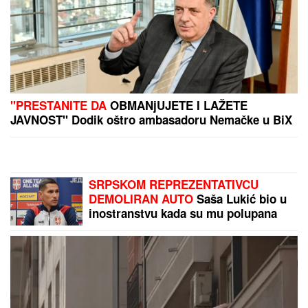
ŠOK U HOLIVUDU:
Zendaja i Tom Holand sve vreme
KRILI BRAK - evo kako su uspeli da prevare javnost
i kako je izgledala njihova GLAMUROZNA SVADBA
PRAVILO ZA TURISTE NA
BAZENIMA U FRANCUSKOJ:
Ovi
kupaći kostimi su zabranjeni