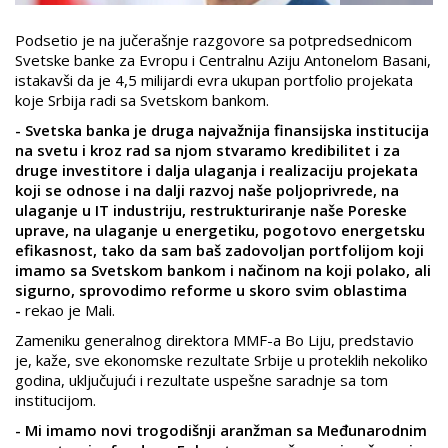
Podsetio je na jučerašnje razgovore sa potpredsednicom
Svetske banke za Evropu i Centralnu Aziju Antonelom Basani,
istakavši da je 4,5 milijardi evra ukupan portfolio projekata
koje Srbija radi sa Svetskom bankom.
- Svetska banka je druga najvažnija finansijska institucija
na svetu i kroz rad sa njom stvaramo kredibilitet i za
druge investitore i dalja ulaganja i realizaciju projekata
koji se odnose i na dalji razvoj naše poljoprivrede, na
ulaganje u IT industriju, restrukturiranje naše Poreske
uprave, na ulaganje u energetiku, pogotovo energetsku
efikasnost, tako da sam baš zadovoljan portfolijom koji
imamo sa Svetskom bankom i načinom na koji polako, ali
sigurno, sprovodimo reforme u skoro svim oblastima
-
rekao je Mali.
Zameniku generalnog direktora MMF-a Bo Liju, predstavio
je, kaže, sve ekonomske rezultate Srbije u proteklih nekoliko
godina, uključujući i rezultate uspešne saradnje sa tom
institucijom.
- Mi imamo novi trogodišnji aranžman sa Međunarodnim