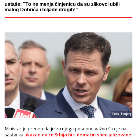
ustaše: "To ne menja činjenicu da su zlikovci ubili
malog Dobrića i hiljade drugih!"
Foto: Tanjug
Ministar je preneo da je za njega posebno važno što je na
sastanku
ukazao da će Srbija biti domaćin specijalizovane