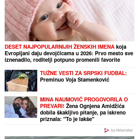
JOJ RADE SINOVI!
Milena
Kačavenda otkrila pravu istinu o
svojim naslednicima, jedan je na
primorju
SKANDAL UŽIVO:
Anastasija POLILA Boru Santanu
vodom pa POBEGLA iz emisije: Isplivale sve psovke
iz kreveta, lažna obećanja i tajne poruke
MILKA (82) DOŠLA SINU DA SKUVA
RUČAK, A ON JE UBIO:
Detalji