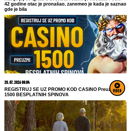
treba da znate o genetici
06. 08. 2026 13:34
Вучевић: Ђилас је свестан да је пред политичким
бродоломом
VIDEO
07. 08. 2026 05:39
Holanđani u šoku što je Srbin potpisao