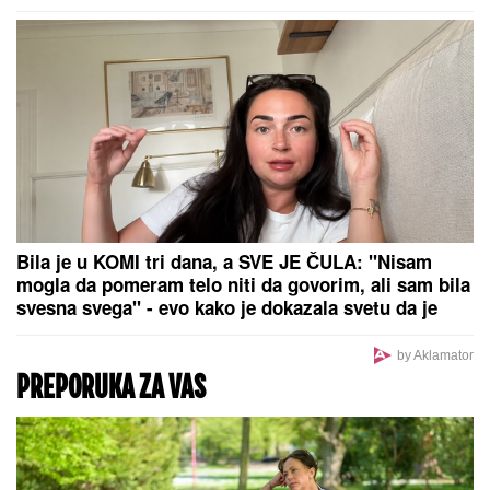
SRPSKOM REPREZENTATIVCU
DEMOLIRAN AUTO
Saša Lukić bio u
inostranstvu kada su mu polupana
stakla na skupocenom "bentliju"
Ljudi ne veruju šta piše: U zgradi u Novom Sadu
zalepljen papir sa ovim natpisom, poruka postala
viralna na internetu