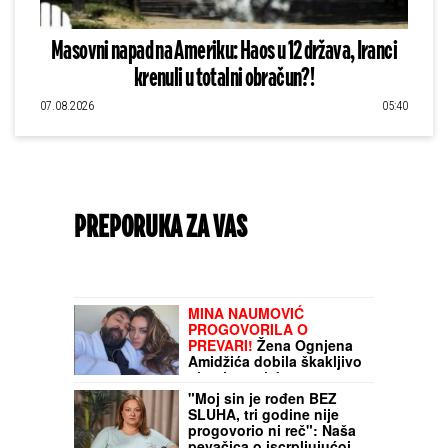
Masovni napad na Ameriku: Haos u 12 država, Iranci
krenuli u totalni obračun?!
07.08.2026
05:40
PREPORUKA ZA VAS