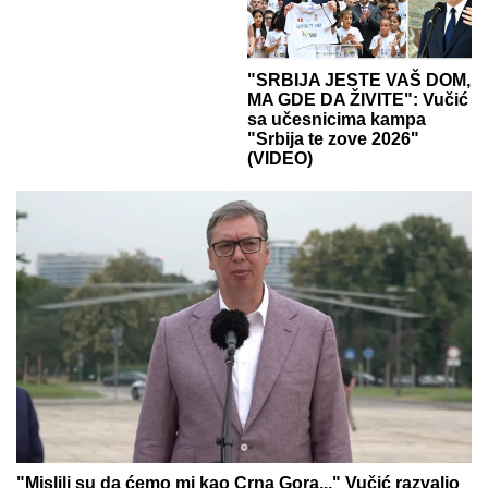
"SRBIJA JESTE VAŠ DOM,
MA GDE DA ŽIVITE": Vučić
sa učesnicima kampa
"Srbija te zove 2026"
(VIDEO)
"Mislili su da ćemo mi kao Crna Gora..." Vučić razvalio