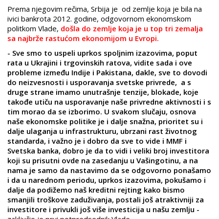
Prema njegovim rečima, Srbija je od zemlje koja je bila na
ivici bankrota 2012. godine, odgovornom ekonomskom
politkom Vlade,
došla do zemlje koja je u top tri zemalja
sa najbrže rastućom ekonomijom u Evropi.
- Sve smo to uspeli uprkos spoljnim izazovima, poput
rata u Ukrajini i trgovinskih ratova, vidite sada i ove
probleme između Indije i Pakistana, dakle, sve to dovodi
do neizvesnosti i usporavanja svetske privrede, a s
druge strane imamo unutrašnje tenzije, blokade, koje
takođe utiču na usporavanje naše privredne aktivnosti i s
tim morao da se izborimo. U svakom slučaju, osnova
naše ekonomske politike je i dalje snažna, prioritet su i
dalje ulaganja u infrastrukturu, ubrzani rast životnog
standarda, i važno je i dobro da sve to vide i MMF i
Svetska banka, dobro je da to vidi i veliki broj investitora
koji su prisutni ovde na zasedanju u Vašingotinu, a na
nama je samo da nastavimo da se odgovorno ponašamo
i da u narednom periodu, uprkos izazovima, pokušamo i
dalje da podižemo naš kreditni rejting kako bismo
smanjili troškove zaduživanja, postali još atraktivniji za
investitore i privukli još više investicija u našu zemlju -
zaključio je prvi potpredsednik Vlade.