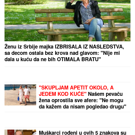
Hitno saopštenje Narodne banke Srbije: Promene
stupaju na snagu već od sutra ujutru!