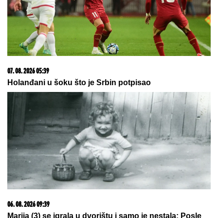
03. 08. 2026 13:23
Hibrid broj 1 koji osvaja Evropu, sada po specijalnoj
akcijskoj ceni od 19.990€ do 31.8.
05. 08. 2026 06:45
Šta dete nasleđuje od oca, a šta od majke? Sve što