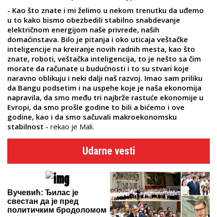
- Kao što znate i mi želimo u nekom trenutku da uđemo
u to kako bismo obezbedili stabilno snabdevanje
električnom energijom naše privrede, naših
domaćinstava. Bilo je pitanja i oko uticaja veštačke
inteligencije na kreiranje novih radnih mesta, kao što
znate, roboti, veštačka inteligencija, to je nešto sa čim
morate da računate u budućnosti i to su stvari koje
naravno oblikuju i neki dalji naš razvoj. Imao sam priliku
da Bangu podsetim i na uspehe koje je naša ekonomija
napravila, da smo među tri najbrže rastuće ekonomije u
Evropi, da smo prošle godine to bili a bićemo i ove
godine, kao i da smo sačuvali makroekonomsku
stabilnost -
rekao je Mali.
Udarne vesti
Вучевић: Ђилас је
свестан да је пред
политичким бродоломом