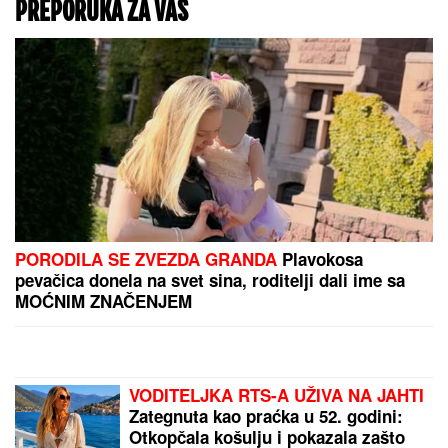
KVOTE "PADALICE":
Kladionice pomažu i
ovog petka
UPRAVO NA BLIC TV! U