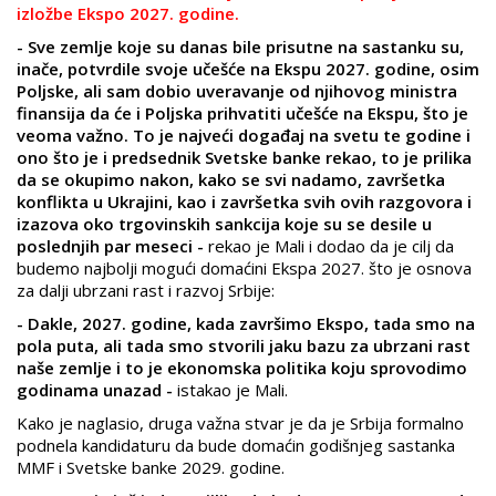
izložbe Ekspo 2027. godine.
- Sve zemlje koje su danas bile prisutne na sastanku su,
inače, potvrdile svoje učešće na Ekspu 2027. godine, osim
Poljske, ali sam dobio uveravanje od njihovog ministra
finansija da će i Poljska prihvatiti učešće na Ekspu, što je
veoma važno. To je najveći događaj na svetu te godine i
ono što je i predsednik Svetske banke rekao, to je prilika
da se okupimo nakon, kako se svi nadamo, završetka
konflikta u Ukrajini, kao i završetka svih ovih razgovora i
izazova oko trgovinskih sankcija koje su se desile u
poslednjih par meseci -
rekao je Mali i dodao da je cilj da
budemo najbolji mogući domaćini Ekspa 2027. što je osnova
za dalji ubrzani rast i razvoj Srbije:
- Dakle, 2027. godine, kada završimo Ekspo, tada smo na
pola puta, ali tada smo stvorili jaku bazu za ubrzani rast
naše zemlje i to je ekonomska politika koju sprovodimo
godinama unazad -
istakao je Mali.
Kako je naglasio, druga važna stvar je da je Srbija formalno
podnela kandidaturu da bude domaćin godišnjeg sastanka
MMF i Svetske banke 2029. godine.