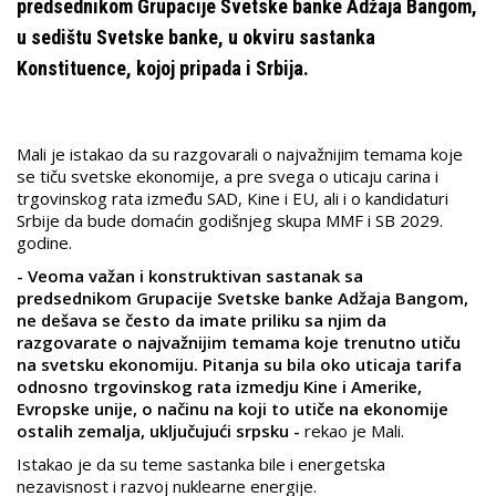
predsednikom Grupacije Svetske banke Adžaja Bangom,
u sedištu Svetske banke, u okviru sastanka
Konstituence, kojoj pripada i Srbija.
Mali je istakao da su razgovarali o najvažnijim temama koje
se tiču svetske ekonomije, a pre svega o uticaju carina i
trgovinskog rata između SAD, Kine i EU, ali i o kandidaturi
Srbije da bude domaćin godišnjeg skupa MMF i SB 2029.
godine.
- Veoma važan i konstruktivan sastanak sa
predsednikom Grupacije Svetske banke Adžaja Bangom,
ne dešava se često da imate priliku sa njim da
razgovarate o najvažnijim temama koje trenutno utiču
na svetsku ekonomiju. Pitanja su bila oko uticaja tarifa
odnosno trgovinskog rata izmedju Kine i Amerike,
Evropske unije, o načinu na koji to utiče na ekonomije
ostalih zemalja, uključujući srpsku -
rekao je Mali.
Istakao je da su teme sastanka bile i energetska
nezavisnost i razvoj nuklearne energije.