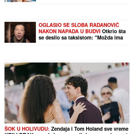
Srbiji buknulo 178
požara: U "Jutru na Blic"
saznajte zašto su
buktinje sve češće
GASE I IZ VAZDUHA:
Pod
požarom u Ibarskoj klisuri
150 hektara šume i
niskog rastinja
(FOTO/VIDEO)
by Aklamator
PREPORUKA ZA VAS