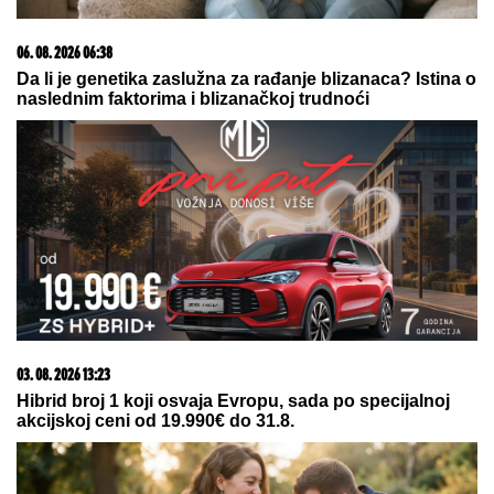
TUŽNE VESTI ZA SRPSKI FUDBAL:
Preminuo Voja Stamenković
MINA NAUMOVIĆ PROGOVORILA O
PREVARI!
Žena Ognjena Amidžića
dobila škakljivo pitanje, pa iskreno
priznala: "To je lakše"
by Aklamator
05. 08. 2026 14:12