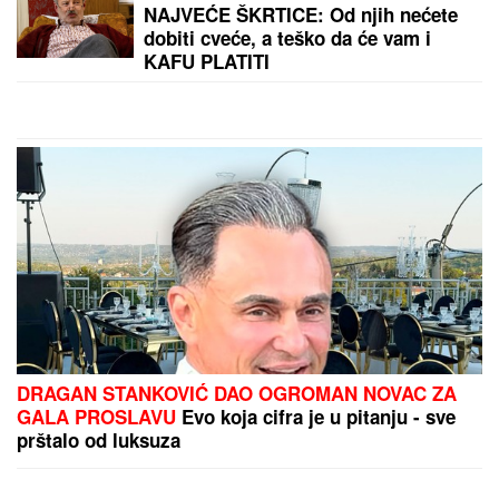
Bila je u KOMI tri dana, a SVE JE ČULA: "Nisam
mogla da pomeram telo niti da govorim, ali sam bila
svesna svega" - evo kako je dokazala svetu da je
TERAPIJA NIJE USPAVALA
by Aklamator
PREPORUKA ZA VAS
Ženu iz Srbije majka IZBRISALA IZ NASLEDSTVA,
sa decom ostala bez krova nad glavom: "Nije mi
dala u kuću da ne bih OTIMALA BRATU"