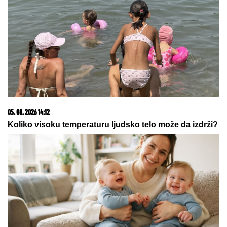
jezivog zločina na Novom Beogradu,
Zoran pokušao da skoči sa terase na
7. spratu
Kinezi spavaju sa OVIM VOĆEM i
više se ne bude u znoju! Drevni TRIK
ZA RASHLAĐIVANJE oduševio je
ceo svet
DESET NAJPOPULARNIJIH ŽENSKIH IMENA
koja
Evropljani daju devojčicama u 2026: Prvo mesto sve
iznenadilo, roditelji potpuno promenili favorite