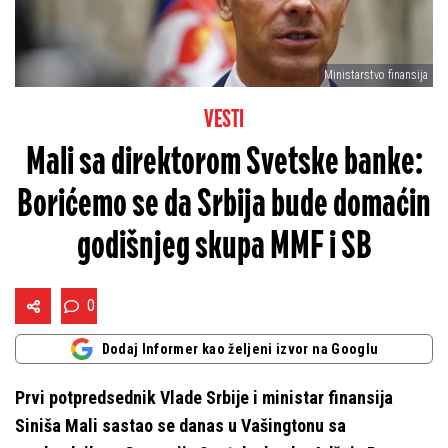
Ministarstvo finansija
VESTI
Mali sa direktorom Svetske banke:
Borićemo se da Srbija bude domaćin
godišnjeg skupa MMF i SB
0
Dodaj Informer kao željeni izvor na Googlu
Prvi potpredsednik Vlade Srbije i ministar finansija
Siniša Mali sastao se danas u Vašingtonu sa