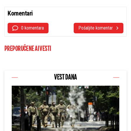
Komentari
0 komentara
Pošaljite komentar
PREPORUČENE AI VESTI
VEST DANA