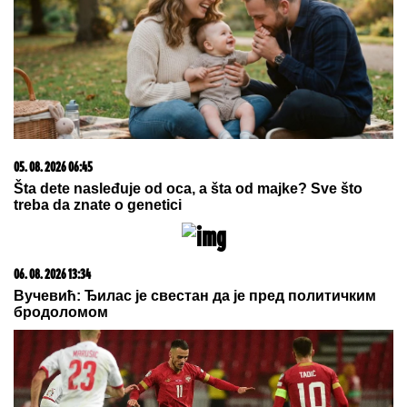
Koliko visoku temperaturu ljudsko telo može da izdrži?
06. 08. 2026 06:38
Da li je genetika zaslužna za rađanje blizanaca? Istina o
naslednim faktorima i blizanačkoj trudnoći