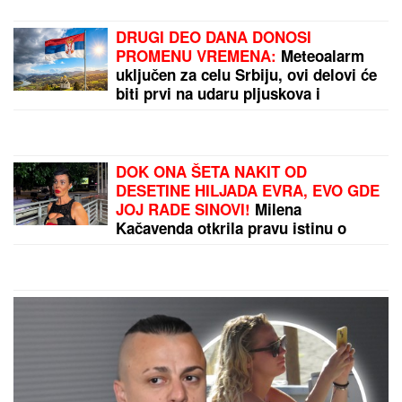
"SKUPLJAM APETIT OKOLO, A
JEDEM KOD KUĆE"
Našem pevaču
žena oprostila sve afere: "Ne mogu
da kažem da nisam pogledao drugu"
Muškarci rođeni u ovih 5 znakova su
NAJVEĆE ŠKRTICE: Od njih nećete
dobiti cveće, a teško da će vam i
KAFU PLATITI