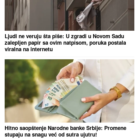
Da li je moguće da je ovo snimljeno
u Srbiji? Grdosija mirno sedela u
šumi, jedan potez je sve poremetio
"PRESTANITE DA
OBMANjUJETE I LAŽETE
JAVNOST" Dodik oštro ambasadoru Nemačke u BiX