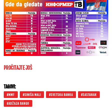
PROČITAJTE JOŠ
TAGOVI:
MMF
SINIŠA MALI
SVETSKA BANKA
SASTANAK
ADŽAJA BANGO