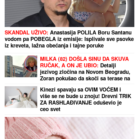
DRAGAN STANKOVIĆ DAO OGROMAN NOVAC ZA
GALA PROSLAVU
Evo koja cifra je u pitanju - sve
prštalo od luksuza
DRUGI DEO DANA DONOSI
PROMENU VREMENA:
Meteoalarm
uključen za celu Srbiju, ovi delovi će
biti prvi na udaru pljuskova i
grmljavine
DOK ONA ŠETA NAKIT OD
DESETINE HILJADA EVRA, EVO GDE