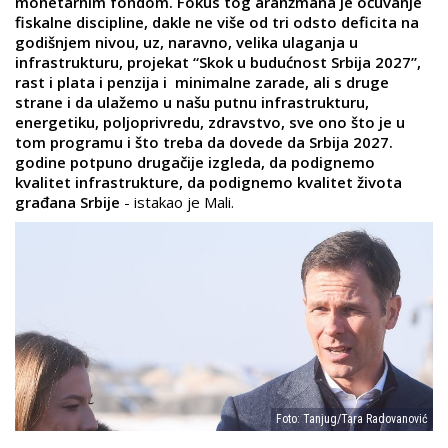
monetarnim fondom. Fokus tog aranžmana je očuvanje
fiskalne discipline, dakle ne više od tri odsto deficita na
godišnjem nivou, uz, naravno, velika ulaganja u
infrastrukturu, projekat “Skok u budućnost Srbija 2027”,
rast i plata i penzija i minimalne zarade, ali s druge
strane i da ulažemo u našu putnu infrastrukturu,
energetiku, poljoprivredu, zdravstvo, sve ono što je u
tom programu i što treba da dovede da Srbija 2027.
godine potpuno drugačije izgleda, da podignemo
kvalitet infrastrukture, da podignemo kvalitet života
građana Srbije
- istakao je Mali.
Foto: Tanjug/Tara Radovanović