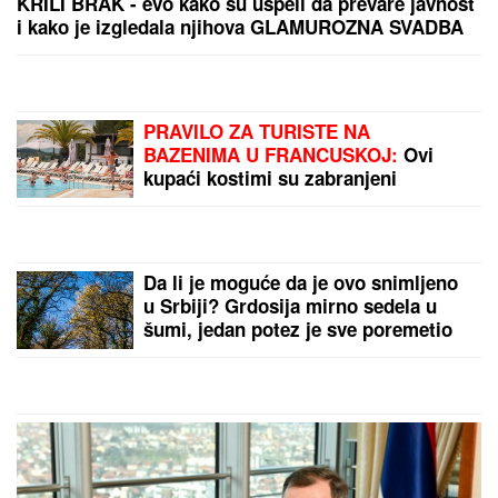
PORODILA SE ZVEZDA GRANDA
Plavokosa
pevačica donela na svet sina, roditelji dali ime sa
MOĆNIM ZNAČENJEM
VODITELJKA RTS-A UŽIVA NA JAHTI
Zategnuta kao praćka u 52. godini:
Otkopčala košulju i pokazala zašto
važi za jednu od najzgodnijih (Foto)
OGLASIO SE SLOBA RADANOVIĆ
NAKON NAPADA U BUDVI
Otkrio šta
se desilo sa taksistom: "Možda ima
neke probleme"