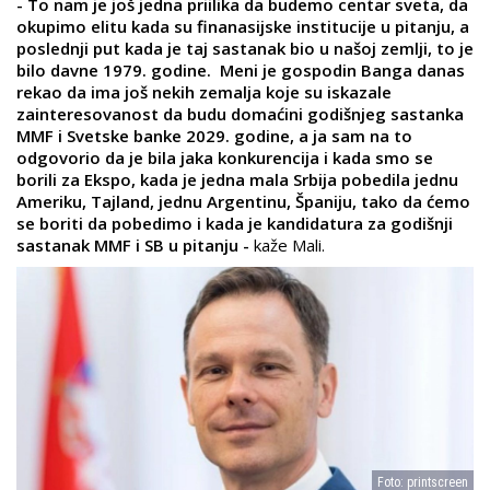
- To nam je još jedna priilika da budemo centar sveta, da
okupimo elitu kada su finanasijske institucije u pitanju, a
poslednji put kada je taj sastanak bio u našoj zemlji, to je
bilo davne 1979. godine. Meni je gospodin Banga danas
rekao da ima još nekih zemalja koje su iskazale
zainteresovanost da budu domaćini godišnjeg sastanka
MMF i Svetske banke 2029. godine, a ja sam na to
odgovorio da je bila jaka konkurencija i kada smo se
borili za Ekspo, kada je jedna mala Srbija pobedila jednu
Ameriku, Tajland, jednu Argentinu, Španiju, tako da ćemo
se boriti da pobedimo i kada je kandidatura za godišnji
sastanak MMF i SB u pitanju -
kaže Mali.
Foto: printscreen