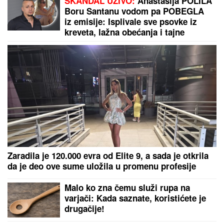
URADILA SA VERENIČKIM
PRSTENOM Asmina Durdžića: Mnogi
mislili da će "završiti u kanti"
VELIKO
IZNENĐENjE U
MONTREALU: Danil Medvedev
izgubio od 70. tenisera sveta