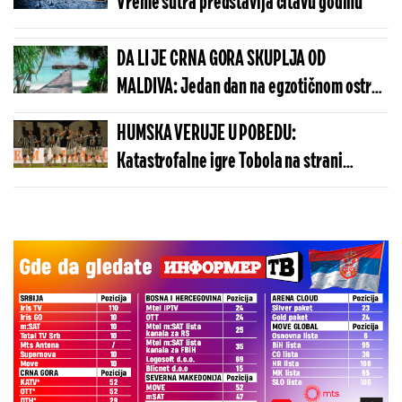
Vreme sutra predstavlja čitavu godinu
DA LI JE CRNA GORA SKUPLJA OD
MALDIVA: Jedan dan na egzotičnom ostrvu
može da košta manje nego u Budvi
HUMSKA VERUJE U POBEDU:
Katastrofalne igre Tobola na strani
ulivaju samopouzdanje Partizanu