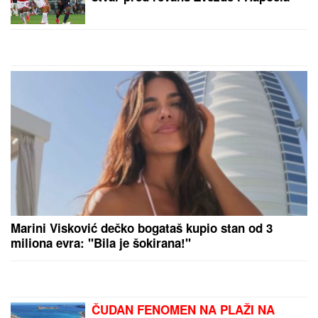
"TO JE TUŽNO, NISAM ZNALA ŠTA
JE MORE, PRVI MOMAK ME
ODVEO"
Seka Aleksić na ivici suza
otkrila kada je prvi put otišla na
letovanje i umalo se rasplakala
MINA NAUMOVIĆ PROGOVORILA O PREVARI!
Žena
Ognjena Amidžića dobila škakljivo pitanje, pa
iskreno priznala: "To je lakše"