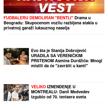
ŠOK! PEVAČICA PRETUKLA TAKSISTU
Sad prvi put
otkrila detalje: "Nisam htela da platim, prebila sam
ga"
Kinezi spavaju sa OVIM VOĆEM i
više se ne bude u znoju! Drevni TRIK
ZA RASHLAĐIVANJE oduševio je
ceo svet
"NISAM HTEO DA UČESTVUJEM U
TOME"
Srpski muzičar otkrio zašto
je napustio "Zvezde Granda": "Svađe
su iscenirane, žiri je bitniji od