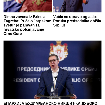
Dimna zavesa iz Brisela i
Vučić se upravo oglasio:
Zagreba: Priča o "srpskom
Poruka predsednika obišla
svetu" je paravan za
Srbiju!
hrvatsko potčinjavanje
Crne Gore
ЕПАРХИЈА БУДИМЉАНСКО-НИКШИЋКА ДУБОКО