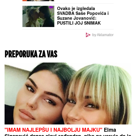
(VIDEO) SAOBRAĆAJ
PARALISAN U
ALEKSINCU!
Vozači stali
na glavnom mostu, pa
uzeli telefone u ruke: Za
sve je KRIVA ONA