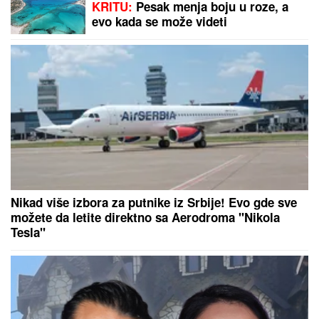
VILDOZA SE OGLASIO:
Argentinac
se prvi put kao igrač Partizana
obratio "grobarima" (VIDEO)
Ovo niko nije očekivao: Neverovatna
stvar pred revanš Zvezde i Hapoela