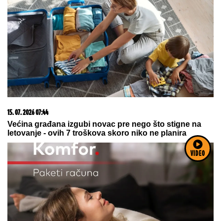
03. 08. 2026 07:31
25.000 kupaca već kupuje uz PerSu Extra. A ti? Saznaj
više
VIDEO