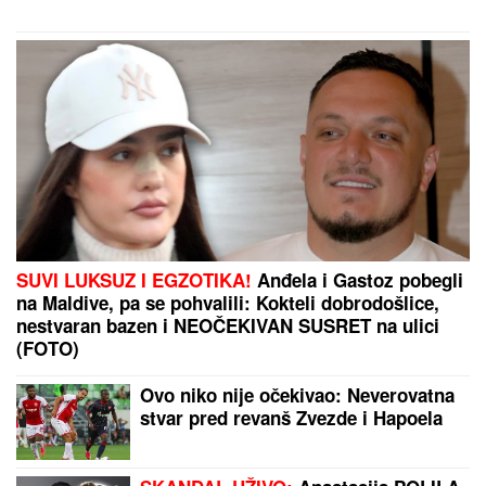
takmičara"
FUDBALERU DEMOLIRAN "BENTLI"
Drama u
Beogradu: Skupocenom vozilu razbijena stakla u
privatnoj garaži luksuznog naselja
Evo šta je Stanija Dobrojević