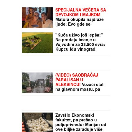
SPECIJALNA VEČERA SA
DEVOJKOM I MAJKOM
Matora okupila najdraže
ljude: Evo gde se
opuštaju, rijaliti učesnici
puno srce (FOTO)
"Kuća uživo još lepša!"
Na prodaju imanje u
Vojvodini za 33.500 evra:
Kupcu idu vinograd,
bašta - i nameštaj (FOTO)