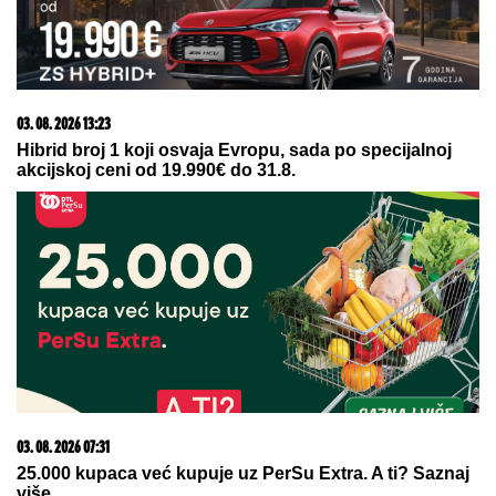
06. 08. 2026 11:45
Misterija Janika Sinera: U Italiji vlada zavet ćutanja
06. 08. 2026 06:38
Da li je genetika zaslužna za rađanje blizanaca? Istina o
naslednim faktorima i blizanačkoj trudnoći