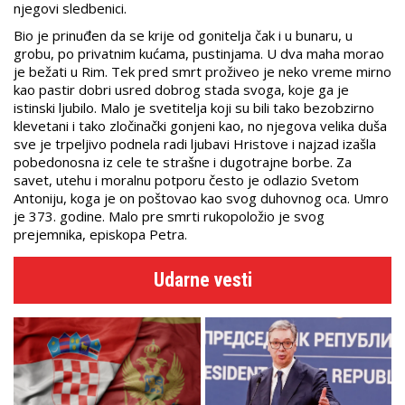
njegovi sledbenici.
Bio je prinuđen da se krije od gonitelja čak i u bunaru, u
grobu, po privatnim kućama, pustinjama. U dva maha morao
je bežati u Rim. Tek pred smrt proživeo je neko vreme mirno
kao pastir dobri usred dobrog stada svoga, koje ga je
istinski ljubilo. Malo je svetitelja koji su bili tako bezobzirno
klevetani i tako zločinački gonjeni kao, no njegova velika duša
sve je trpeljivo podnela radi ljubavi Hristove i najzad izašla
pobedonosna iz cele te strašne i dugotrajne borbe. Za
savet, utehu i moralnu potporu često je odlazio Svetom
Antoniju, koga je on poštovao kao svog duhovnog oca. Umro
je 373. godine. Malo pre smrti rukopoložio je svog
prejemnika, episkopa Petra.
Udarne vesti