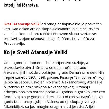
istoriji hrišćanstva.
Sveti Atanasije Veliki
od ranog detinjstva bio je posvećen
veri. Kao đakon arhiepiskopa Aleksandra, bio je na Prvom
vaseljenskom saboru u Nikeji Na ovom skupu svetac se
proslavi svojom učenošću, blagočešćem, i revnošću za
Pravoslavlje.
Ko je Sveti Atanasije Veliki
Umnogome je doprineo da se arijanstvo suzbije, a
pravoslavlje utvrdi. Smatra se da je rođenu gradu
Aleksandriji ili možda u obližnjem gradu Damanhur u delti Nila,
negde između 293. i 298. godine. Pisao je "Simvol vere", koji
je bio na Saboru usvojen. Po smrti Aleksandrovoj, Atanasije
bi izabran za arhiepiskopa Aleksandrijskog. U zvanju
arhiepiskopskom ostane preko 40 godina, a gotovo kroz ceo
život svoj bio je gonjen od jeretika. Od careva najviše su ga
gonili: Konstancije, Julijan i Valens; od episkopa Jevsevije
Nikomidijski, sa još mnogim drugim; a od jeretika Arije i