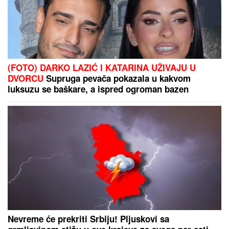
Marini Visković dečko bogataš kupio stan od 3
miliona evra: "Bila je šokirana!"
ČUDAN FENOMEN NA PLAŽI NA
KRITU:
Pesak menja boju u roze, a
evo kada se može videti