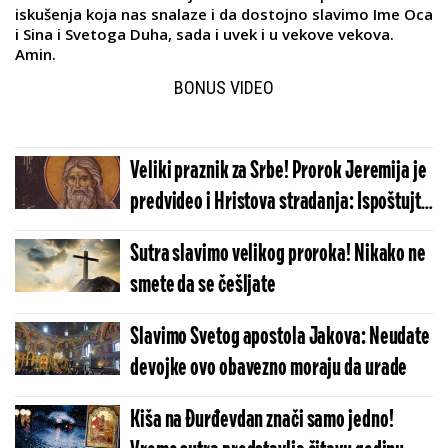
iskušenja koja nas snalaze i da dostojno slavimo Ime Oca
i Sina i Svetoga Duha, sada i uvek i u vekove vekova.
Amin.
BONUS VIDEO
Veliki praznik za Srbe! Prorok Jeremija je
predvideo i Hristova stradanja: Ispoštujte
običaje
Sutra slavimo velikog proroka! Nikako ne
smete da se češljate
Slavimo Svetog apostola Jakova: Neudate
devojke ovo obavezno moraju da urade
Kiša na Đurđevdan znači samo jedno!