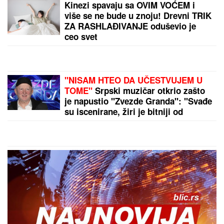
Nevreme će prekriti Srbiju! Pljuskovi sa
grmljavinom stižu u ove krajeve za svega par sati
by Aklamator
PREPORUKA ZA VAS