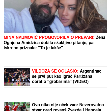
"IMAM NAJLEPŠU I NAJBOLJU MAJKU"
Elma
Sinanović danas slavi rođendan, niko ne veruje da je
napunila ovoliko godina, ćerka joj se obratila
emotivnim rečima
LJUBAV NA MORU!
Sara Jo i Bjelin
sin se baškare kao nikad: SKRIVENA
UVALA, tajne staze, u kadar upala i
jahta - evo u kakvom izdanju je
pevačica slikala Alekseja (FOTO)