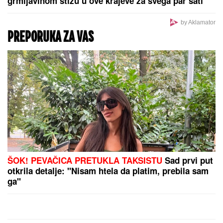
Nikad više izbora za putnike iz Srbije! Evo gde sve
možete da letite direktno sa Aerodroma "Nikola
Tesla"
(FOTO) DARKO LAZIĆ I KATARINA UŽIVAJU U
DVORCU
Supruga pevača pokazala u kakvom
luksuzu se baškare, a ispred ogroman bazen