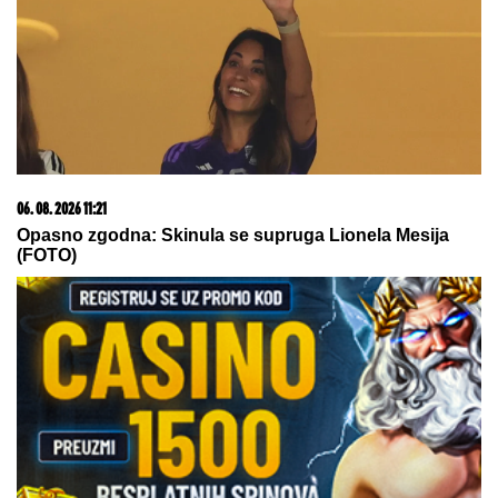
Zaradila je 120.000 evra od Elite 9, a sada je otkrila
da je deo ove sume uložila u promenu profesije
Malo ko zna čemu služi rupa na
varjači: Kada saznate, koristićete je
drugačije!
Ovako je izgledala SVADBA Saše
Popovića i Suzane Jovanović:
PUSTILI JOJ SNIMAK nakon njegove
smrti, SAMO ŠTO NE KRENU SUZE,
a ovakav poklon za mladence se
danas retko viđa!
by Aklamator