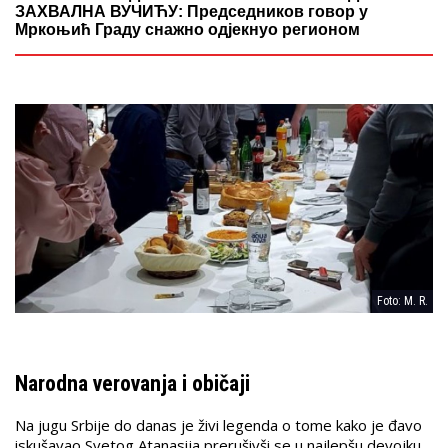
ЗАХВАЛНА ВУЧИЋУ: Председников говор у
Мркоњић Граду снажно одјекнуо регионом
Foto: M. R.
Narodna verovanja i običaji
Na jugu Srbije do danas je živi legenda o tome kako je đavo
iskušavao Svetog Atanasija prerušivši se u najlepšu devojku