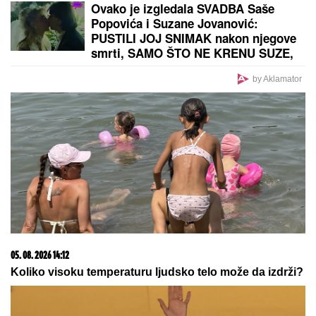
SUVI LUKSUZ I EGZOTIKA!
Anđela i Gastoz pobegli
na Maldive, pa se pohvalili: Kokteli dobrodošlice,
nestvaran bazen i NEOČEKIVAN SUSRET na ulici
(FOTO)
Ovo niko nije očekivao: Neverovatna
stvar pred revanš Zvezde i Hapoela
SKANDAL UŽIVO:
Anastasija POLILA
Boru Santanu vodom pa POBEGLA
iz emisije: Isplivale sve psovke iz
kreveta, lažna obećanja i tajne
poruke