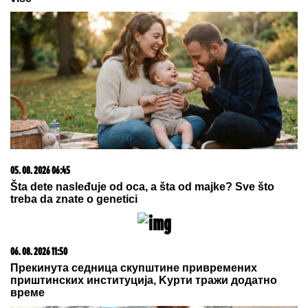
05. 08. 2026 15:45
Сазнања „Политике”: Ко је поставио замку
Митрополиту Методију у Горњем Заостру
03. 08. 2026 13:23
Hibrid broj 1 koji osvaja Evropu, sada po specijalnoj
akcijskoj ceni od 19.990€ do 31.8.