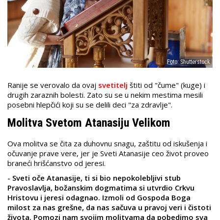
Foto: Shutterstock
Ranije se verovalo da ovaj
svetitelj
štiti od "čume" (kuge) i
drugih zaraznih bolesti. Zato su se u nekim mestima mesili
posebni hlepčići koji su se delili deci "za zdravlje".
Molitva Svetom Atanasiju Velikom
Ova molitva se čita za duhovnu snagu, zaštitu od iskušenja i
očuvanje prave vere, jer je Sveti Atanasije ceo život proveo
braneći hrišćanstvo od jeresi.
- Sveti oče Atanasije, ti si bio nepokolebljivi stub
Pravoslavlja, božanskim dogmatima si utvrdio Crkvu
Hristovu i jeresi odagnao. Izmoli od Gospoda Boga
milost za nas grešne, da nas sačuva u pravoj veri i čistoti
života. Pomozi nam svojim molitvama da pobedimo sva