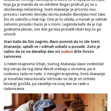
koja ga je mamila da se odrekne Boga i pridruži joj se u
obožavanju nečastivog. Sveti Atanasije je prozreo ovu
prevaru i zamolio devojku da mu pokaže đavoljsku moć tako
što će uskočiti u mali ćup. Ona je to učinila, a monah je odmah
zatvorio posudu i bacio je u more. Legenda kaže da je ćup
godinama plutao, sve dok ga nisu pronašli ribari koji su ga
otvorili.
Stari kažu da čim zagrmi, đavo pomisli da to ide Sveti
Atanasije, uplaši se i odmah uskače u posude. Zato je
važno da se na današnji dan svi
sudovi
drže čvrsto
zatvoreni.
U nekim krajevima Srbije, Svetog Atanasija slave vodeničari
koji veruju da tog dana đavoli vrebaju u virovima, pa ni
vodenice tada ne rade. U mnogim krajevima, Sveti Atanasije
je esnafska slava kovača. Verovalo se da je on izmislio
kovanje gvožđa, pa zanatlije na ovaj dan ne rade u
radionicama.