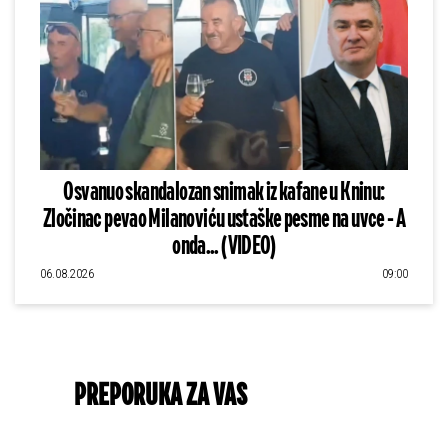
Osvanuo skandalozan snimak iz kafane u Kninu:
Zločinac pevao Milanoviću ustaške pesme na uvce - A
onda... (VIDEO)
06.08.2026
09:00
PREPORUKA ZA VAS