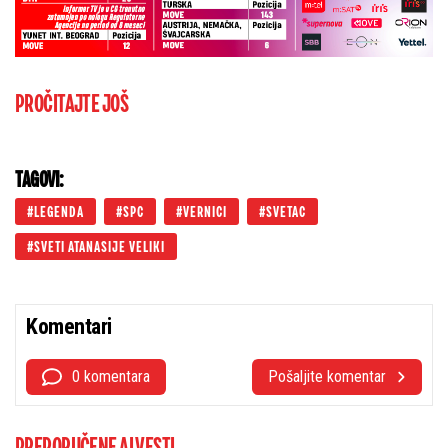
PROČITAJTE JOŠ
TAGOVI:
LEGENDA
SPC
VERNICI
SVETAC
SVETI ATANASIJE VELIKI
Komentari
0 komentara
Pošaljite komentar