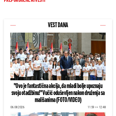
PREPORUČENE AI VESTI
VEST DANA
"Ovo je fantastična akcija, da mladi bolje upoznaju
svoju otadžbinu!" Vučić oduševljen nakon druženja sa
mališanima (FOTO/VIDEO)
06.08.2026
11:59 >> 12:48