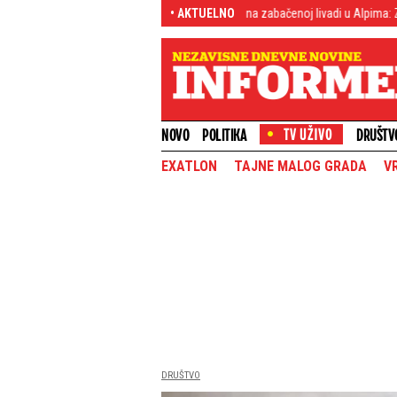
ski svet!
(FOTO) Šok otkriće na zabačenoj livadi u Alpima: Zapanjili su kad s
• AKTUELNO
NOVO
POLITIKA
DRUŠTV
EXATLON
TAJNE MALOG GRADA
V
DRUŠTVO