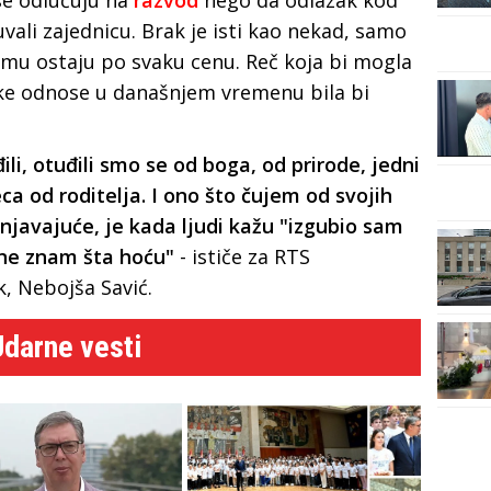
vali zajednicu. Brak je isti kao nekad, samo
jemu ostaju po svaku cenu. Reč koja bi mogla
ke odnose u današnjem vremenu bila bi
li, otuđili smo se od boga, od prirode, jedni
eca od roditelja. I ono što čujem od svojih
injavajuće, je kada ljudi kažu "izgubio sam
 ne znam šta hoću"
- ističe za RTS
k, Nebojša Savić.
Udarne vesti