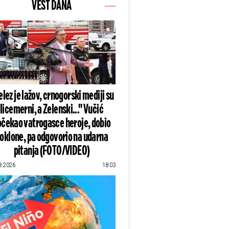
VEST DANA
lez je lažov, crnogorski mediji su
licemerni, a Zelenski..." Vučić
čekao vatrogasce heroje, dobio
oklone, pa odgovorio na udarna
pitanja (FOTO/VIDEO)
8.2026
18:03