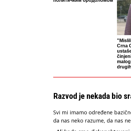
политичким бродоломом
"Misli
Crna G
ustaš
činjen
malog 
drugih
Razvod je nekada bio s
Svi mi imamo određene bazične
da nas neko razume, da nas ne