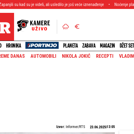
u je videli, ali usledilo je još veće iznenađenje
Noćenje plaća 6.000 evra! B
O
HRONIKA
PLANETA
ZABAVA
MAGAZIN
DŽET SE
REME DANAS
AUTOMOBILI
NIKOLA JOKIĆ
RECEPTI
VLADIM
Izvor:
Informer/RTS
13:05
23.06.2025