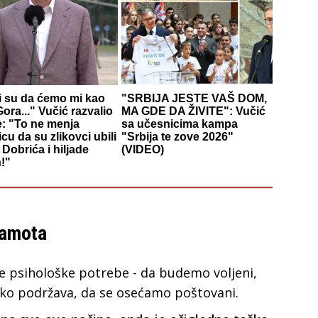
li su da ćemo mi kao
"SRBIJA JESTE VAŠ DOM,
ora..." Vučić razvalio
MA GDE DA ŽIVITE": Vučić
e: "To ne menja
sa učesnicima kampa
icu da su zlikovci ubili
"Srbija te zove 2026"
Dobrića i hiljade
(VIDEO)
!"
ramota
 psihološke potrebe - da budemo voljeni,
ko podržava, da se osećamo poštovani.