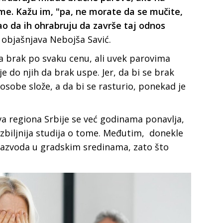
me. Kažu im, "pa, ne morate da se mučite,
Kao da ih ohrabruju da završe taj odnos
- objašnjava Nebojša Savić.
a brak po svaku cenu, ali uvek parovima
je do njih da brak uspe. Jer, da bi se brak
osobe slože, a da bi se rasturio, ponekad je
a regiona Srbije se već godinama ponavlja,
ozbiljnija studija o tome. Međutim, donekle
 razvoda u gradskim sredinama, zato što