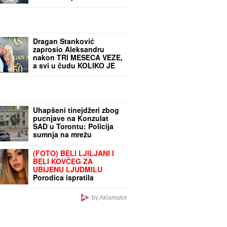
OTROVNOM MRLJOM:
Satelitski snimci otkrili
JEZU
Dragan Stanković
zaprosio Aleksandru
nakon TRI MESECA VEZE,
a svi u čudu KOLIKO JE
ONA ZAPRAVO MLAĐA
OD NJEGA!
Uhapšeni tinejdžeri zbog
pucnjave na Konzulat
SAD u Torontu: Policija
sumnja na mrežu
plaćenih napada!
(FOTO) BELI LJILJANI I
BELI KOVČEG ZA
UBIJENU LJUDMILU
Porodica ispratila
Ruskinju koju je ugušio
turski državljanin u Borči:
by Aklamator
Sveštenik držao opelo na
Lešću