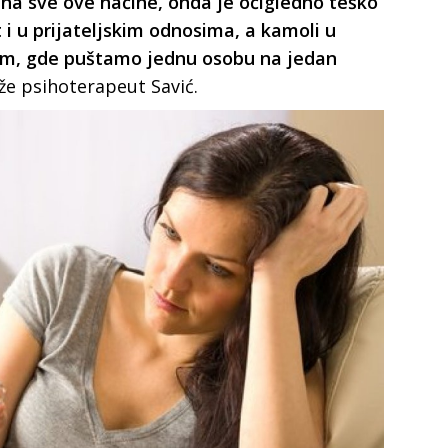
na sve ove načine, onda je očigledno teško
t i u prijateljskim odnosima, a kamoli u
im, gde puštamo jednu osobu na jedan
že psihoterapeut Savić.