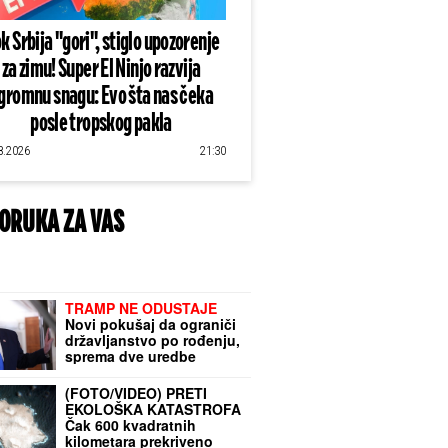
k Srbija "gori", stiglo upozorenje
za zimu! Super El Ninjo razvija
gromnu snagu: Evo šta nas čeka
posle tropskog pakla
8.2026
21:30
ORUKA ZA VAS
TRAMP NE ODUSTAJE
Novi pokušaj da ograniči
državljanstvo po rođenju,
sprema dve uredbe
(FOTO/VIDEO) PRETI
EKOLOŠKA KATASTROFA
Čak 600 kvadratnih
kilometara prekriveno