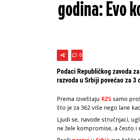
godina: Evo ko
0
Podaci Republičkog zavoda za 
razvoda u Srbiji povećao za 3 
Prema izveštaju
RZS
samo prošl
što je za 362 više nego lane kad
Ljudi se, navode stručnjaci, ugl
ne žele kompromise, a često i 
Brači
parovi u Srbiji
sve češće 