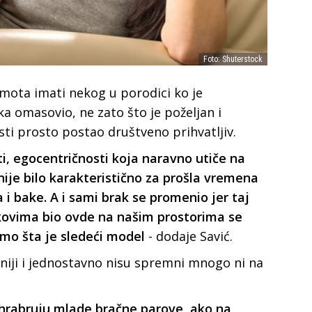
Foto: Shuterstock
amota imati nekog u porodici ko je
a omasovio, ne zato što je poželjan i
ti prosto postao društveno prihvatljiv.
, egocentričnosti koja naravno utiče na
 nije bilo karakteristično za prošla vremena
a i bake. A i sami brak se promenio jer taj
vekovima bio ovde na našim prostorima se
mo šta je sledeći model
- dodaje Savić.
ilniji i jednostavno nisu spremni mnogo ni na
 ohrabruju mlade bračne parove, ako na