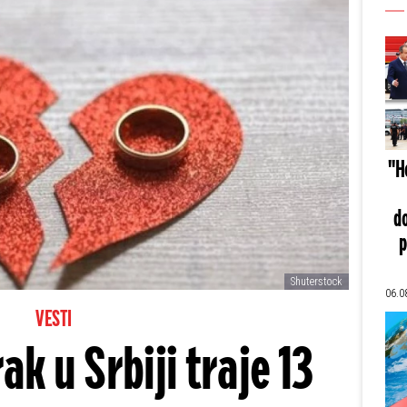
"He
do
p
Shuterstock
06.0
VESTI
k u Srbiji traje 13