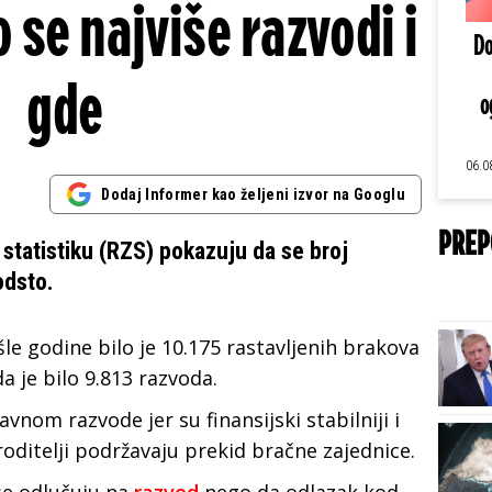
 se najviše razvodi i
Do
gde
o
06.0
Dodaj Informer kao željeni izvor na Googlu
PREP
statistiku (RZS) pokazuju da se broj
odsto.
e godine bilo je 10.175 rastavljenih brakova
a je bilo 9.813 razvoda.
avnom razvode jer su finansijski stabilniji i
roditelji podržavaju prekid bračne zajednice.
se odlučuju na
razvod
nego da odlazak kod