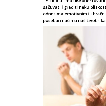
-
Ali kada smo diskonektovani 
sačuvati i graditi neku bliskos
odnosima emotivnim ili bračn
poseban način u naš život -
ka