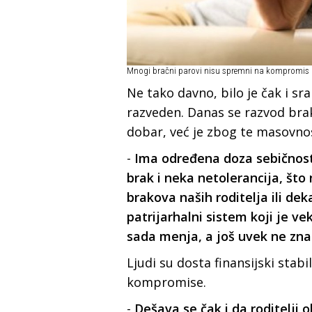
Mnogi bračni parovi nisu spremni na kompromis
Ne tako davno, bilo je čak i sr
razveden. Danas se razvod brak
dobar, već je zbog te masovnos
-
Ima određena doza sebičnosti
brak i neka netolerancija, što
brakova naših roditelja ili dek
patrijarhalni sistem koji je 
sada menja, a još uvek ne zna
Ljudi su dosta finansijski stab
kompromise.
-
Dešava se čak i da roditelji