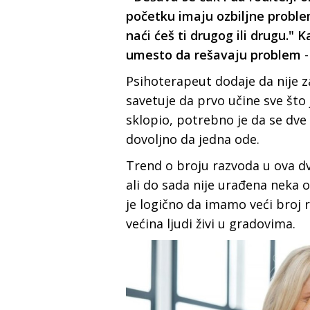
početku imaju ozbiljne proble
naći ćeš ti drugog ili drugu." 
umesto da rešavaju problem
Psihoterapeut dodaje da nije z
savetuje da prvo učine sve što 
sklopio, potrebno je da se dve 
dovoljno da jedna ode.
Trend o broju razvoda u ova dv
ali do sada nije urađena neka 
je logično da imamo veći broj
većina ljudi živi u gradovima.