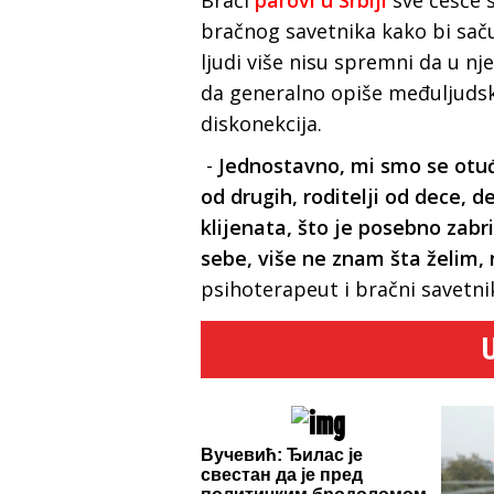
bračnog savetnika kako bi saču
ljudi više nisu spremni da u n
da generalno opiše međuljuds
diskonekcija.
-
Jednostavno, mi smo se otuđi
od drugih, roditelji od dece, d
klijenata, što je posebno zabr
sebe, više ne znam šta želim,
psihoterapeut i bračni savetni
Вучевић: Ђилас је
свестан да је пред