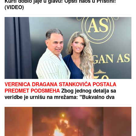
Kurti dobio jaje u glavu! Opšti haos u Prištini!
(VIDEO)
VERENICA DRAGANA STANKOVIĆA POSTALA
PREDMET PODSMEHA
Zbog jednog detalja sa
veridbe je urnišu na mrežama: "Bukvalno dva
dinara"