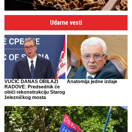
Udarne vesti
VUČIĆ DANAS OBILAZI
Anatomija jedne izdaje
RADOVE: Predsednik će
obići rekonstrukciju Starog
železničkog mosta