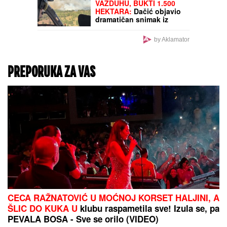
NELAGODU! (VIDEO)
VAZDUHU, BUKTI 1.500
HEKTARA:
Dačić objavio
dramatičan snimak iz
Deliblatske peščare:
Umorni su, ali ne staju
by Aklamator
PREPORUKA ZA VAS
CECA RAŽNATOVIĆ U MOĆNOJ KORSET HALJINI, A
ŠLIC DO KUKA U
klubu raspametila sve! Izula se, pa
PEVALA BOSA - Sve se orilo (VIDEO)