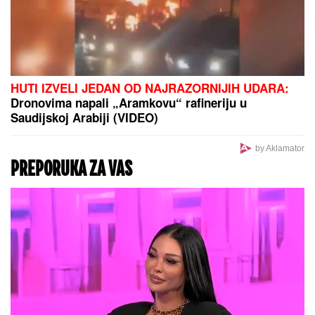
HUTI IZVELI JEDAN OD NAJRAZORNIJIH UDARA:
Dronovima napali „Aramkovu“ rafineriju u
Saudijskoj Arabiji (VIDEO)
by Aklamator
PREPORUKA ZA VAS