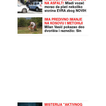
NA ASFALT!
Mladi vozač
morao da plati nekoliko
stotina EVRA zbog NOVIH
PRAVILA u Crnoj Gori
IMA PREDIVNO IMANJE
NA KOSOVU I METOHIJI
Milan Vasić pokazao deo
dvorišta i raznežio: Sin
Despot prohodao na
Kosmetu
MISTERIJA "AKTIVNOG