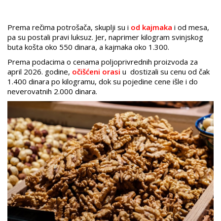
Prema rečima potrošača, skuplji su i
od kajmaka
i od mesa,
pa su postali pravi luksuz. Jer, naprimer kilogram svinjskog
buta košta oko 550 dinara, a kajmaka oko 1.300.
Prema podacima o cenama poljoprivrednih proizvoda za
april 2026. godine,
očišćeni orasi
u dostizali su cenu od čak
1.400 dinara po kilogramu, dok su pojedine cene išle i do
neverovatnih 2.000 dinara.