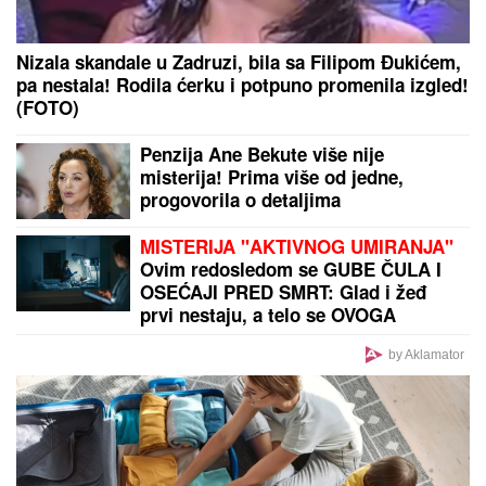
Nizala skandale u Zadruzi, bila sa Filipom Đukićem,
pa nestala! Rodila ćerku i potpuno promenila izgled!
(FOTO)
Penzija Ane Bekute više nije
misterija! Prima više od jedne,
progovorila o detaljima
MISTERIJA "AKTIVNOG UMIRANJA"
Ovim redosledom se GUBE ČULA I
OSEĆAJI PRED SMRT: Glad i žeđ
prvi nestaju, a telo se OVOGA
POSLEDNJE ODRIČE, tvrde
NEURONAUČNICI
by Aklamator