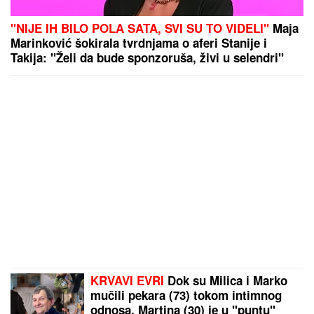
"NIJE IH BILO POLA SATA, SVI SU TO VIDELI"
Maja
Marinković šokirala tvrdnjama o aferi Stanije i
Takija: "Želi da bude sponzoruša, živi u selendri"
KRVAVI EVRI
Dok su Milica i Marko
mučili pekara (73) tokom intimnog
odnosa, Martina (30) je u "puntu"