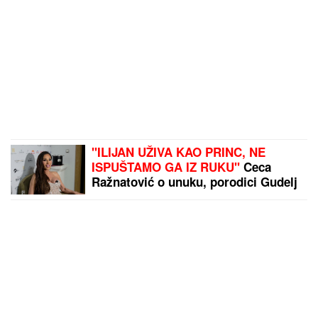
"ILIJAN UŽIVA KAO PRINC, NE
ISPUŠTAMO GA IZ RUKU"
Ceca
Ražnatović o unuku, porodici Gudelj
i Anastasiji: "Odlično se snašla,
nisam je savetovala", spomenula i
novi album posle 10 godina