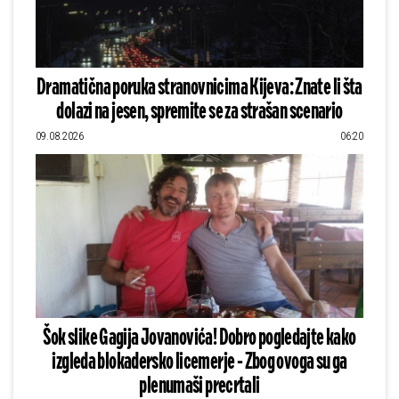
Dramatična poruka stranovnicima Kijeva: Znate li šta
dolazi na jesen, spremite se za strašan scenario
09.08.2026
06:20
Šok slike Gagija Jovanovića! Dobro pogledajte kako
izgleda blokadersko licemerje - Zbog ovoga su ga
plenumaši precrtali