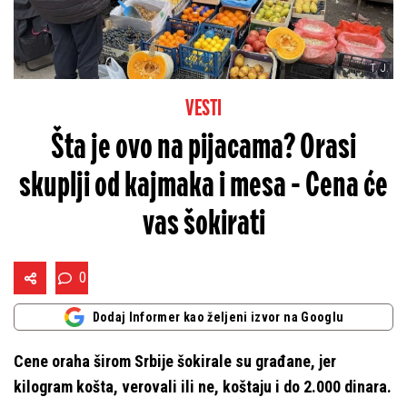
T. J.
VESTI
Šta je ovo na pijacama? Orasi
skuplji od kajmaka i mesa - Cena će
vas šokirati
0
Dodaj Informer kao željeni izvor na Googlu
Cene oraha širom Srbije šokirale su građane, jer
kilogram košta, verovali ili ne, koštaju i do 2.000 dinara.