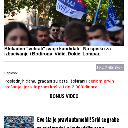
Blokaderi "vetirali" svoje kandidate: Na spisku za
izbacivanje i Bodiroga, Vidić, Đokić, Lompar...
Foto: Shutterstock
Papreno!
Poslednjih dana, građani su ostali šokirani i
cenom prvih
trešanja, jer kilogram košta i do 2.000 dinara.
BONUS VIDEO
Evo šta je pravi automobil! Srbi se grabe