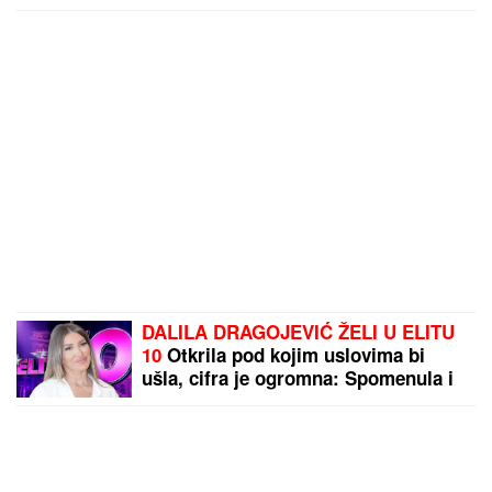
DALILA DRAGOJEVIĆ ŽELI U ELITU
10
Otkrila pod kojim uslovima bi
ušla, cifra je ogromna: Spomenula i
skandal sa Dragojevićem