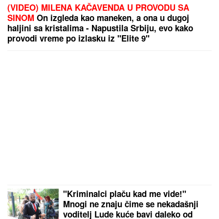
(VIDEO) MILENA KAČAVENDA U PROVODU SA
SINOM
On izgleda kao maneken, a ona u dugoj
haljini sa kristalima - Napustila Srbiju, evo kako
provodi vreme po izlasku iz "Elite 9"
"Kriminalci plaču kad me vide!"
Mnogi ne znaju čime se nekadašnji
voditelj Lude kuće bavi daleko od