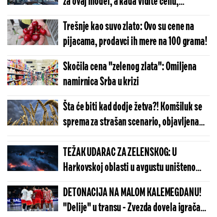
za ovaj model, a kada vidite cenu,
šokiraćete se (FOTO)
Trešnje kao suvo zlato: Ovo su cene na
pijacama, prodavci ih mere na 100 grama!
Skočila cena "zelenog zlata": Omiljena
namirnica Srba u krizi
Šta će biti kad dodje žetva?! Komšiluk se
sprema za strašan scenario, objavljena
jeziva brojka!
TEŽAK UDARAC ZA ZELENSKOG: U
Harkovskoj oblasti u avgustu uništeno
više od 100 „baba jaga“
DETONACIJA NA MALOM KALEMEGDANU!
"Delije" u transu - Zvezda dovela igrača