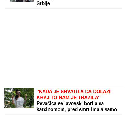
Srbije
"KADA JE SHVATILA DA DOLAZI
KRAJ TO NAM JE TRAŽILA"
Pevačica se lavovski borila sa
karcinomom, pred smrt imala samo
jedan zahtev: "Trudimo se da joj
ispunimo želju"