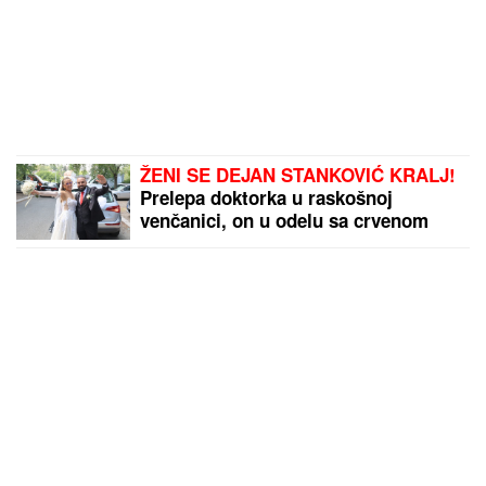
ŽENI SE DEJAN STANKOVIĆ KRALJ!
Prelepa doktorka u raskošnoj
venčanici, on u odelu sa crvenom
kravatom: Ne skidaju osmeh pred
crkveno venčanje