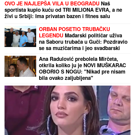
OVO JE NAJLEPŠA VILA U BEOGRADU
Naš
sportista kupio kuću od TRI MILIONA EVRA, a ne
živi u Srbiji: Ima privatan bazen i fitnes salu
ORBAN POSETIO TRUBAČKU
LEGENDU
Mađarski političar uživa
na Saboru trubača u Guči: Pozdravio
se sa muzičarima i jeo svadbarski
kupus
Ana Radulović prebolela Mirčeta,
otkrila koliko ju je NOVI MUŠKARAC
OBORIO S NOGU: "Nikad pre nisam
bila ovako zaljubljena"