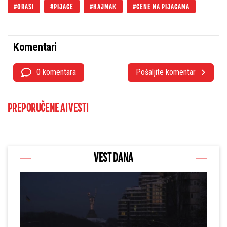
ORASI
PIJACE
KAJMAK
CENE NA PIJACAMA
Komentari
0 komentara
Pošaljite komentar
PREPORUČENE AI VESTI
VEST DANA