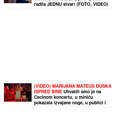
radila JEDNU stvar! (FOTO, VIDEO)
(VIDEO) MARIJANA MATEUS ĐUSKA
ISPRED BINE
Uhvatili smo je na
Cecinom koncertu, u miniću
pokazala izvajane noge, u publici i
ova poznata pevačica uživa sa
mužem