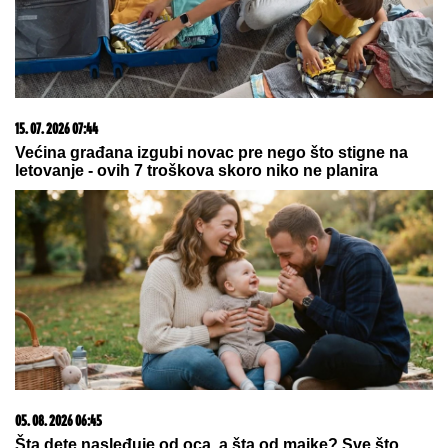
15. 07. 2026 07:44
Većina građana izgubi novac pre nego što stigne na
letovanje - ovih 7 troškova skoro niko ne planira
05. 08. 2026 06:45
Šta dete nasleđuje od oca, a šta od majke? Sve što