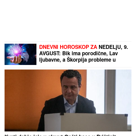
DNEVNI HOROSKOP ZA
NEDELjU, 9.
AVGUST: Bik ima porodične, Lav
ljubavne, a Škorpija probleme u
karijeri, Vodolija u sukobu sa
autoritetima