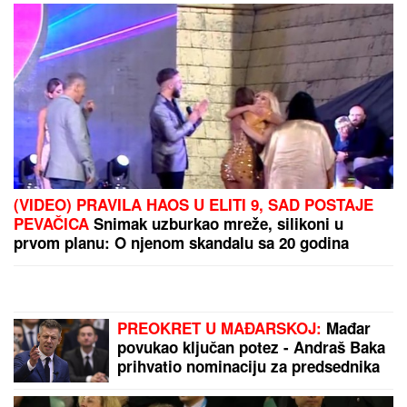
"NIJE IH BILO POLA SATA, SVI SU TO VIDELI"
Maja
Marinković šokirala tvrdnjama o aferi Stanije i
Takija: "Želi da bude sponzoruša, živi u selendri"
Teheran matirao Vašington: Nove
iranske rakete pakao za američke