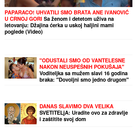
Frojd varao SUPRUGU MARTU sa SVASTIKOM
MINOM, kada mu je žena rekla JEDNO, više nije
mogao da spava sa njom: "Uvek kada imamo
INTIMNE ODNOSE, ja zamišljam...", posle NJENE
SMRTI pao u očaj
"KADA JE SHVATILA DA DOLAZI
KRAJ TO NAM JE TRAŽILA"
Pevačica se lavovski borila sa
karcinomom, pred smrt imala samo
jedan zahtev: "Trudimo se da joj
ispunimo želju"
(VIDEO) MARIJANA MATEUS ĐUSKA
ISPRED BINE
Uhvatili smo je na
Cecinom koncertu, u miniću
pokazala izvajane noge, u publici i
ova poznata pevačica uživa sa