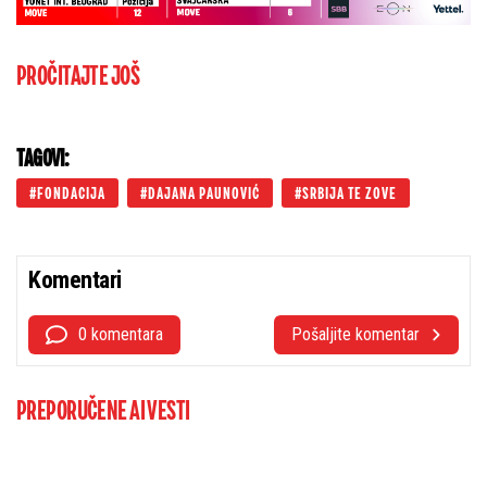
PROČITAJTE JOŠ
TAGOVI:
FONDACIJA
DAJANA PAUNOVIĆ
SRBIJA TE ZOVE
Komentari
0 komentara
Pošaljite komentar
PREPORUČENE AI VESTI