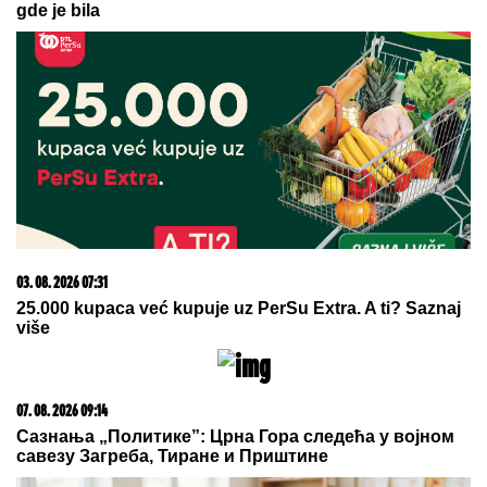
23. 07. 2026 12:47
Letnje večeri u gradu više nisu rezervisane za vikend:
Zašto sve više ljudi bira večeru koja se spontano
pretvori u druženje
09. 08. 2026 08:16
NOVI NADAL GAZI SVE PRED SOBOM! Španac
počistio Lehečku i otišao u četvrtfinale Montreala