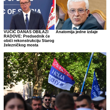
VUČIĆ DANAS OBILAZI
Anatomija jedne izdaje
RADOVE: Predsednik će
obići rekonstrukciju Starog
železničkog mosta