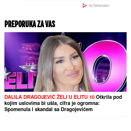
Detaljan cenovnik: Evo
koliko koštaju ležaljke u
Grčkoj ovog leta i gde se
dobiju uz piće, a gde su
papreno skupe