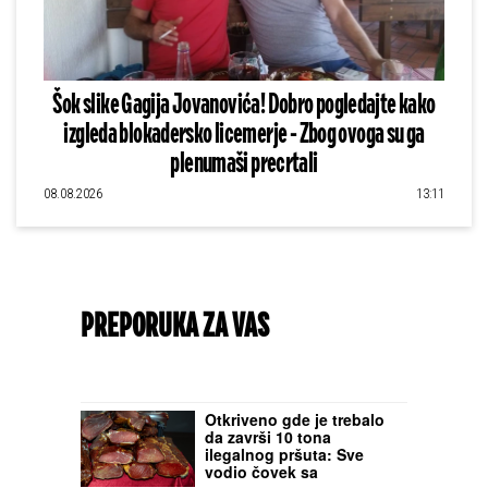
Šok slike Gagija Jovanovića! Dobro pogledajte kako
izgleda blokadersko licemerje - Zbog ovoga su ga
plenumaši precrtali
08.08.2026
13:11
PREPORUKA ZA VAS