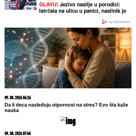
Vraća se Zvezdino dete
DNEVNI HOROSKOP ZA
NEDELjU, 9.
AVGUST: Bik ima porodične, Lav
ljubavne, a Škorpija probleme u
karijeri, Vodolija u sukobu sa
autoritetima
Monika Beluči (61) stigla u
Švajcarsku i svi gledaju KAKVE
FARMERKE NOSI - najređe je
viđamo u ovom izdanju, a baš joj
pristaje: Odabrala model koji
izdužuje figuru, a onda se vratila
prepoznatljivom stilu