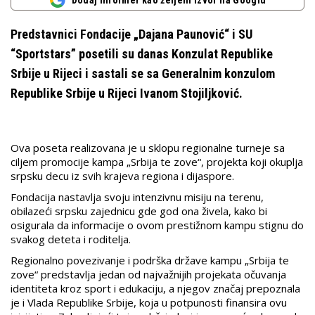
Dodaj Informer kao željeni izvor na Googlu
Predstavnici Fondacije „Dajana Paunović“ i SU
“Sportstars” posetili su danas Konzulat Republike
Srbije u Rijeci i sastali se sa Generalnim konzulom
Republike Srbije u Rijeci Ivanom Stojiljković.
Ova poseta realizovana je u sklopu regionalne turneje sa
ciljem promocije kampa „Srbija te zove“, projekta koji okuplja
srpsku decu iz svih krajeva regiona i dijaspore.
Fondacija nastavlja svoju intenzivnu misiju na terenu,
obilazeći srpsku zajednicu gde god ona živela, kako bi
osigurala da informacije o ovom prestižnom kampu stignu do
svakog deteta i roditelja.
Regionalno povezivanje i podrška države kampu „Srbija te
zove“ predstavlja jedan od najvažnijih projekata očuvanja
identiteta kroz sport i edukaciju, a njegov značaj prepoznala
je i Vlada Republike Srbije, koja u potpunosti finansira ovu