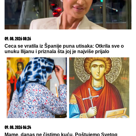
09. 08. 2026 06:26
Da li deca nasleđuju otpornost na stres? Evo šta kaže
nauka
09. 08. 2026 07:48
Добра и лоша вест у Партизановој авантури званој
Лига конференција