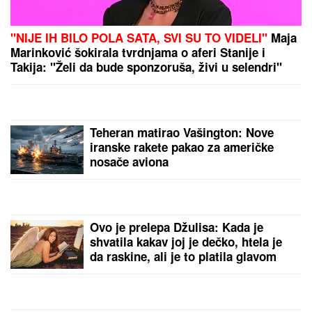
DALILA DRAGOJEVIĆ ŽELI U ELITU 10
Otkrila pod
kojim uslovima bi ušla, cifra je ogromna:
Spomenula i skandal sa Dragojevićem
MISTERIJA "AKTIVNOG UMIRANJA"
Ovim redosledom se GUBE ČULA I
OSEĆAJI PRED SMRT: Glad i žeđ
prvi nestaju, a telo se OVOGA
POSLEDNJE ODRIČE, tvrde
NEURONAUČNICI
(FOTO) SVI GLEDAJU U SARU JO!
Pevačica i Aleksej Bjelogrlić ne
skidaju osmeh sa lica, a ona jednim
potezom OČARALA SVE