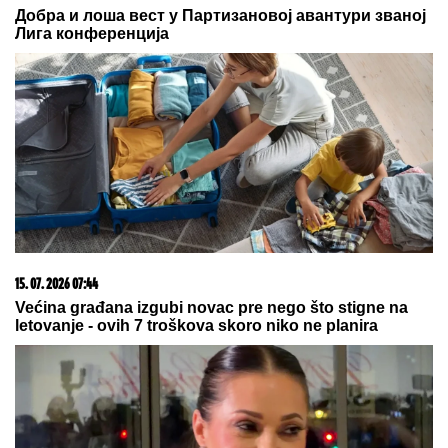
HUTI IZVELI JEDAN OD NAJRAZORNIJIH UDARA:
Dronovima napali „Aramkovu“ rafineriju u
Saudijskoj Arabiji (VIDEO)
POBUNA U SAKSONIJI:
Desničari
traže pad vlade, Nemačka pred
raspadom
VUKAO ŽENU ZA KOSU, PA JE
ŠTAPOM UDARIO DIREKTNO U
GLAVU!
Jezivo nasilje u porodici:
Istrčala na ulicu u panici, nasilnik je
stigao, prolaznici sprečili katastrofu
by Aklamator