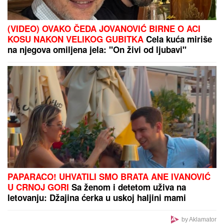
(VIDEO) PRAVILA HAOS U ELITI 9, SAD POSTAJE
PEVAČICA
Snimak uzburkao mreže, silikoni u
prvom planu: O njenom skandalu sa 20 godina
starijim brujao Balkan
PREOKRET U MAĐARSKOJ:
Mađar
povukao ključan potez - Andraš Baka
prihvatio nominaciju za predsednika
Da li ga prepoznajete? Dugo je bio najbolji teniser