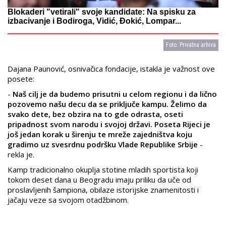
Blokaderi "vetirali" svoje kandidate: Na spisku za
izbacivanje i Bodiroga, Vidić, Đokić, Lompar...
Foto: Privatna arhiva
Dajana Paunović, osnivačica fondacije, istakla je važnost ove
posete:
-
Naš cilj je da budemo prisutni u celom regionu i da lično
pozovemo našu decu da se priključe kampu. Želimo da
svako dete, bez obzira na to gde odrasta, oseti
pripadnost svom narodu i svojoj državi. Poseta Rijeci je
još jedan korak u širenju te mreže zajedništva koju
gradimo uz svesrdnu podršku Vlade Republike Srbije
-
rekla je.
Kamp tradicionalno okuplja stotine mladih sportista koji
tokom deset dana u Beogradu imaju priliku da uče od
proslavljenih šampiona, obilaze istorijske znamenitosti i
jačaju veze sa svojom otadžbinom.