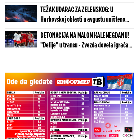
TEŽAK UDARAC ZA ZELENSKOG: U
Harkovskoj oblasti u avgustu uništeno
više od 100 „baba jaga“
DETONACIJA NA MALOM KALEMEGDANU!
"Delije" u transu - Zvezda dovela igrača
Real Madrida!