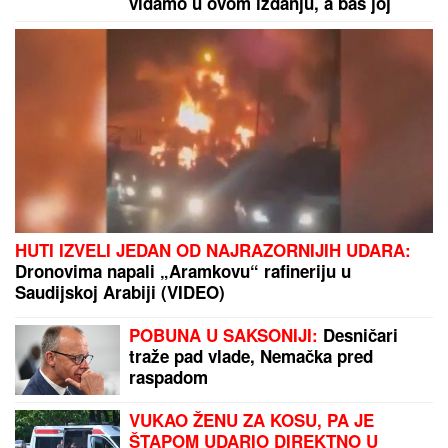
Voditeljka sa mužem slavi 16 godina
braka: "Dovoljni smo jedno drugom"
DANAS SLAVIMO DVA VELIKA
SVETITELjA: Uradite ovo za zdravlje
i zaštitite svoj dom