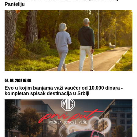
15. 07. 2026 07:44
Većina građana izgubi novac pre nego što stigne na
letovanje - ovih 7 troškova skoro niko ne planira
09. 08. 2026 08:26
Ceca se vratila iz Španije puna utisaka: Otkrila sve o
unuku Ilijanu i priznala šta joj je najviše prijalo