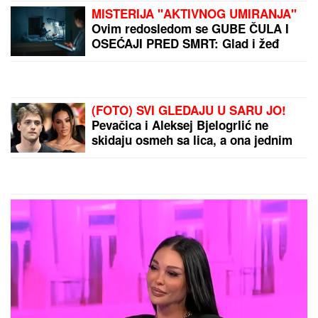
Novi Rafael Nadal gazi
redom: Neka se dobro
paze Siner i Alkaras
(VIDEO) MILENA
KAČAVENDA U
BRUTALNOM MINIĆU,
SEVNULA TETOVAŽA
Sreli smo je u Crnoj Gori,
a evo ko je sa njom:
by Aklamator
Mlađi sin prvi put
uhvaćen u javnosti
PREPORUKA ZA VAS