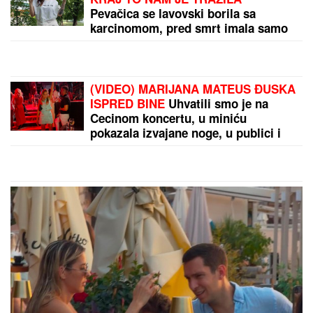
PAPARACO! UHVATILI SMO BRATA ANE IVANOVIĆ
U CRNOJ GORI
Sa ženom i detetom uživa na
letovanju: Džajina ćerka u uskoj haljini mami
poglede (Video)
by Aklamator
PREPORUKA ZA VAS