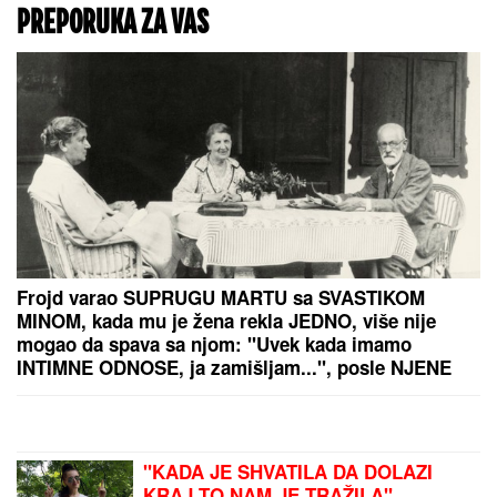
svih vremena, sada je sve šokirao svojim izgledom
(FOTO)
(VIDEO) OVAKO ČEDA JOVANOVIĆ BIRNE O ACI
KOSU NAKON VELIKOG GUBITKA
Cela kuća miriše
na njegova omiljena jela: "On živi od ljubavi"