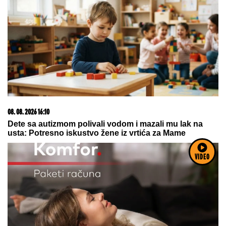
06. 08. 2026 09:39
Marija (3) se igrala u dvorištu i samo je nestala: Posle
42 godine otac je pronašao, zanemeo je kada je saznao
gde je bila
VIDEO