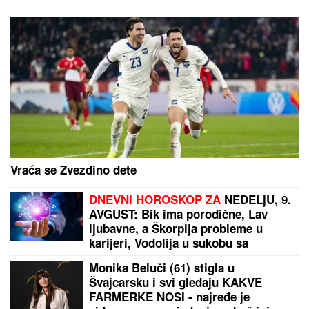
mužem
PAPARACO! UHVATILI SMO BRATA ANE IVANOVIĆ
U CRNOJ GORI
Sa ženom i detetom uživa na
letovanju: Džajina ćerka u uskoj haljini mami
poglede (Video)
"ODUSTALI SMO OD VANTELESNE
NAKON NEUSPEŠNIH POKUŠAJA"