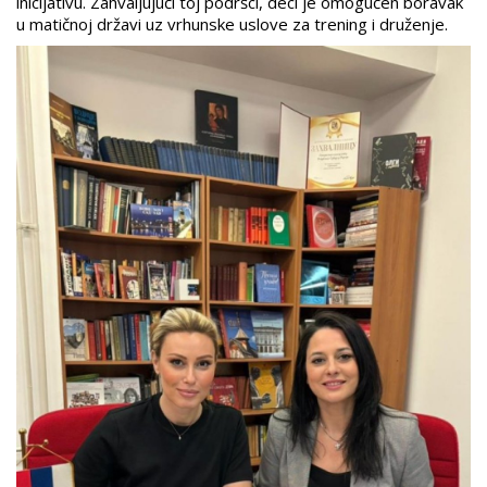
inicijativu. Zahvaljujući toj podršci, deci je omogućen boravak
u matičnoj državi uz vrhunske uslove za trening i druženje.