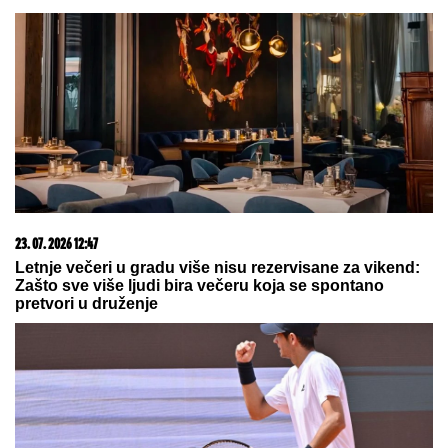
06. 08. 2026 07:08
Evo u kojim banjama važi vaučer od 10.000 dinara -
kompletan spisak destinacija u Srbiji
03. 08. 2026 13:23
Hibrid broj 1 koji osvaja Evropu, sada po specijalnoj
akcijskoj ceni od 19.990€ do 31.8.