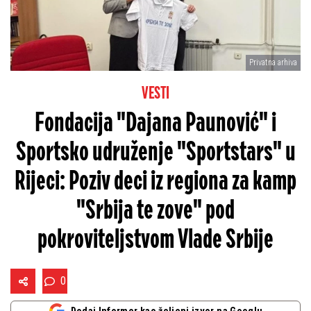
Privatna arhiva
VESTI
Fondacija "Dajana Paunović" i
Sportsko udruženje "Sportstars" u
Rijeci: Poziv deci iz regiona za kamp
"Srbija te zove" pod
pokroviteljstvom Vlade Srbije
0