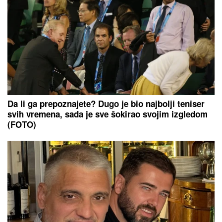
nosače aviona
Ovo je prelepa Džulisa: Kada je
shvatila kakav joj je dečko, htela je
da raskine, ali je to platila glavom