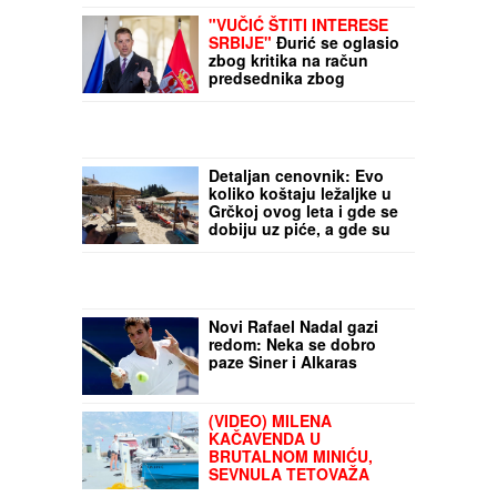
Otkriveno gde je trebalo
da završi 10 tona
ilegalnog pršuta: Sve
vodio čovek sa
nanogicom
"VUČIĆ ŠTITI INTERESE
SRBIJE"
Đurić se oglasio
zbog kritika na račun
predsednika zbog
sastanka sa Zelenskim:
"To je licemerno i
oportunistički"