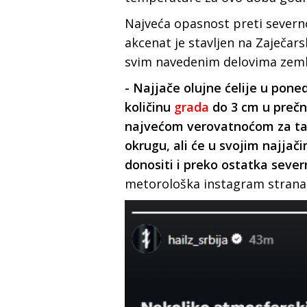
Najveća opasnost preti severn
akcenat je stavljen na Zaječar
svim navedenim delovima zeml
- Najjače olujne ćelije u poned
količinu
grada
do 3 cm u prečn
najvećom verovatnoćom za ta
okrugu, ali će u svojim najjač
donositi i preko ostatka sever
metorološka instagram strana 