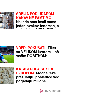
SRBIJA POD UDAROM
KAKAV NE PAMTIMO!
Nekada smo imali samo
jedan ovakav fenomen, a
sada čak 4 PUTA VIŠE:
Evo zašto naša zemlja na
to uopšte nije spremna
VREDI POKUŠATI:
Tiket
sa VELIKOM kvotom i još
većim DOBITKOM!
KATASTROFA SE ŠIRI
EVROPOM:
Moćne reke
presušuju, posledice već
pogađaju milione
by Aklamator