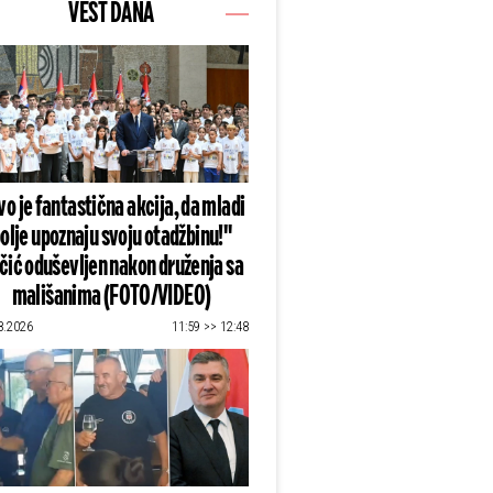
VEST DANA
o je fantastična akcija, da mladi
olje upoznaju svoju otadžbinu!"
čić oduševljen nakon druženja sa
mališanima (FOTO/VIDEO)
8.2026
11:59 >> 12:48