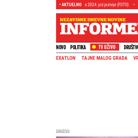
luju", ali su objave iz novembra 2024. još jezivije (FOTO)
• AKTUELNO
Najnovije informa
NOVO
POLITIKA
DRUŠTV
EXATLON
TAJNE MALOG GRADA
V
DRUŠTVO