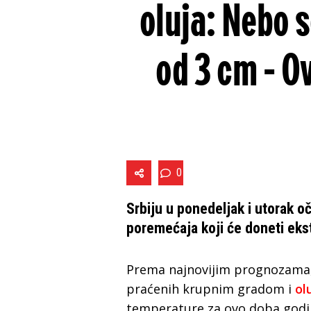
oluja: Nebo s
od 3 cm - Ov
0
Srbiju u ponedeljak i utorak o
poremećaja koji će doneti ek
Prema najnovijim prognozama,
praćenih krupnim gradom i
ol
temperature za ovo doba godi