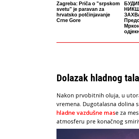
Zagreba: Priča o "srpskom
БУДИ
svetu" je paravan za
НИКШ
hrvatsko potčinjavanje
ЗАХВ
Crne Gore
Предс
Мркоњ
одјек
Dolazak hladnog tal
Nakon prvobitnih oluja, u uto
vremena. Dugotalasna dolina 
hladne vazdušne mas
e za mes
atmosferu pre konačnog smiri