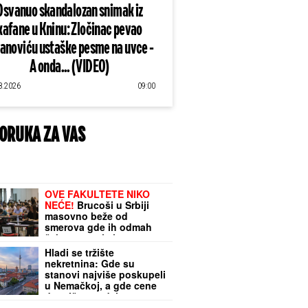
Osvanuo skandalozan snimak iz
kafane u Kninu: Zločinac pevao
lanoviću ustaške pesme na uvce -
A onda... (VIDEO)
8.2026
09:00
ORUKA ZA VAS
OVE FAKULTETE NIKO
NEĆE!
Brucoši u Srbiji
masovno beže od
smerova gde ih odmah
čeka posao i sigurna
plata
Hladi se tržište
nekretnina: Gde su
stanovi najviše poskupeli
u Nemačkoj, a gde cene
drastično padaju -
zvanična statistika