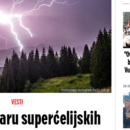
"Ov
b
Vu
06.0
Printscreen Instagram/hailz_srbija
VESTI
daru superćelijskih