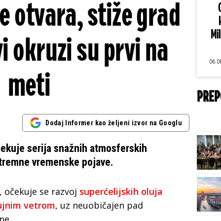
e otvara, stiže grad
Mi
i okruzi su prvi na
06.0
meti
PREP
Dodaj Informer kao željeni izvor na Googlu
čekuje serija snažnih atmosferskih
stremne vremenske pojave.
 očekuje se razvoj
superćelijskih oluja
ujnim vetrom
, uz neuobičajen pad
ne.