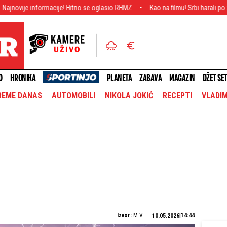
cije! Hitno se oglasio RHMZ
Kao na filmu! Srbi harali po Španiji - Ojadili k
O
HRONIKA
PLANETA
ZABAVA
MAGAZIN
DŽET SE
REME DANAS
AUTOMOBILI
NIKOLA JOKIĆ
RECEPTI
VLADIM
Izvor:
M.V.
14:44
10.05.2026