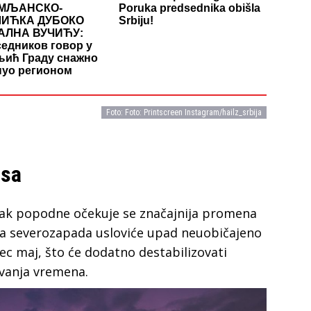
МЉАНСКО-
Poruka predsednika obišla
ИЋКА ДУБОКО
Srbiju!
АЛНА ВУЧИЋУ:
едников говор у
ић Граду снажно
нуо регионом
Foto: Foto: Printscreen Instagram/hailz_srbija
asa
rak popodne očekuje se značajnija promena
sa severozapada usloviće upad neuobičajeno
ec maj, što će dodatno destabilizovati
vanja vremena.