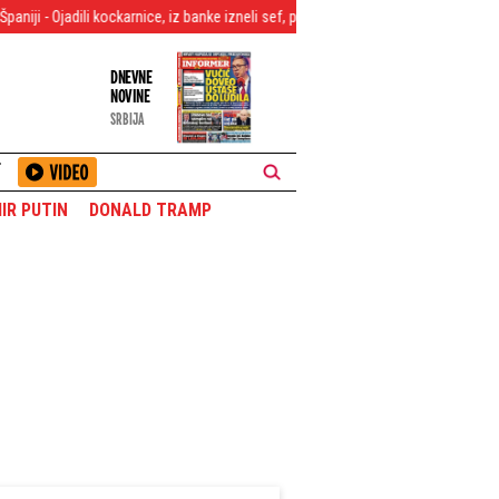
ockarnice, iz banke izneli sef, pa plen prevozili ukradenim luks vozilima (FOTO)
DNEVNE
NOVINE
SRBIJA
T
IR PUTIN
DONALD TRAMP