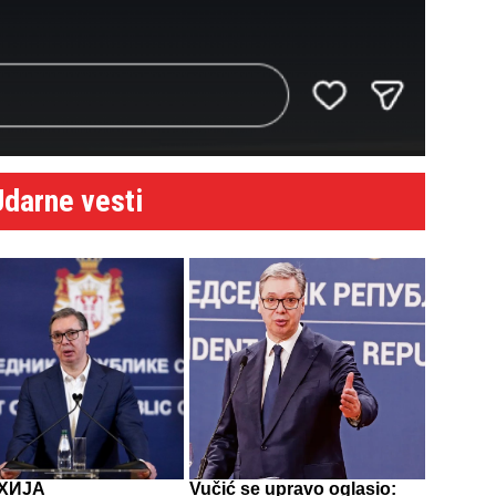
Udarne vesti
ХИЈА
Vučić se upravo oglasio: