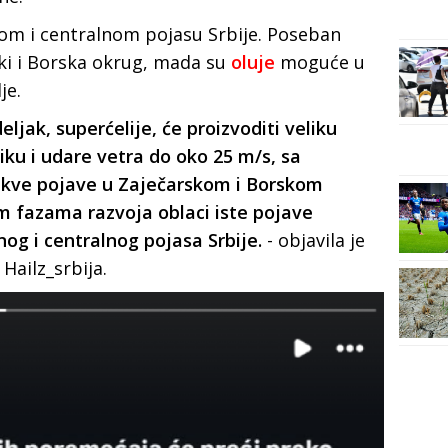
om i centralnom pojasu Srbije. Poseban
ski i Borska okrug, mada su
oluje
moguće u
je.
eljak, superćelije, će proizvoditi veliku
iku i udare vetra do oko 25 m/s, sa
kve pojave u Zaječarskom i Borskom
im fazama razvoja oblaci iste pojave
nog i centralnog pojasa Srbije.
- objavila je
Hailz_srbija.