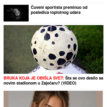
Čuveni sportista preminuo od
posledica toplotnog udara
BRUKA KOJA JE OBIŠLA SVET:
Šta se ovo desilo sa
novim stadionom u Zaječaru? (VIDEO)