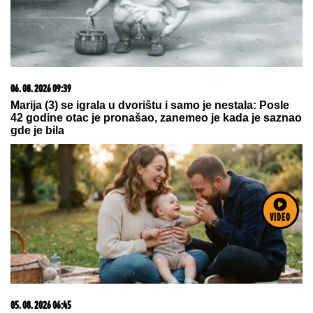
06. 08. 2026 09:39
Marija (3) se igrala u dvorištu i samo je nestala: Posle
42 godine otac je pronašao, zanemeo je kada je saznao
gde je bila
VIDEO
05. 08. 2026 06:45