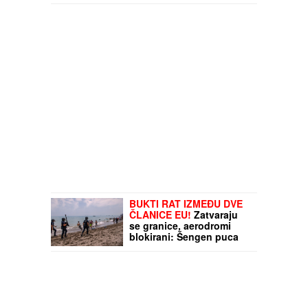
400 radnika u
neizvesnosti
BUKTI RAT IZMEĐU DVE
ČLANICE EU!
Zatvaraju
se granice, aerodromi
blokirani: Šengen puca
po šavovima