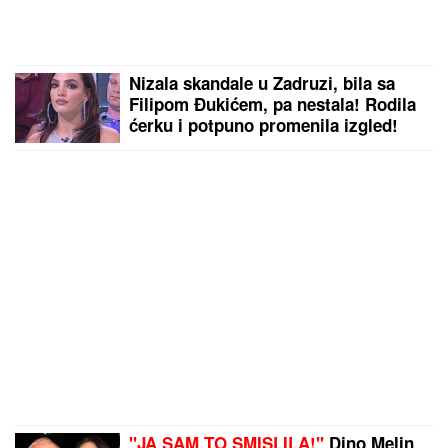
Nizala skandale u Zadruzi, bila sa
Filipom Đukićem, pa nestala! Rodila
ćerku i potpuno promenila izgled!
(FOTO)
"JA SAM TO SMISLILA!"
Dino Melin