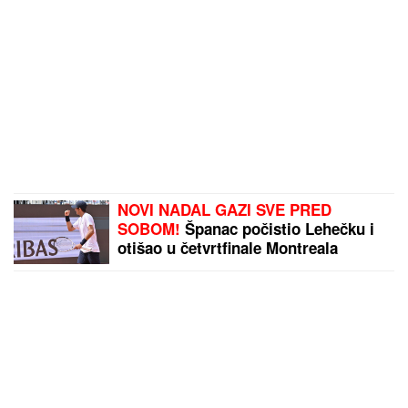
NOVI NADAL GAZI SVE PRED
SOBOM!
Španac počistio Lehečku i
otišao u četvrtfinale Montreala