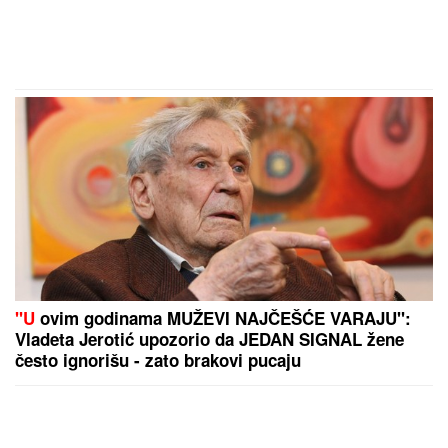
"U
ovim godinama MUŽEVI NAJČEŠĆE VARAJU":
Vladeta Jerotić upozorio da JEDAN SIGNAL žene
često ignorišu - zato brakovi pucaju