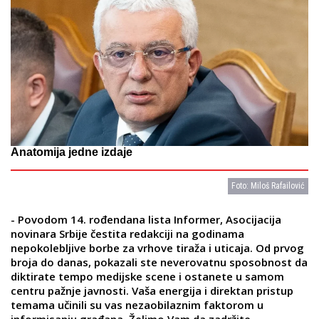
Anatomija jedne izdaje
Foto: Miloš Rafailović
- Povodom 14. rođendana lista Informer, Asocijacija
novinara Srbije čestita redakciji na godinama
nepokolebljive borbe za vrhove tiraža i uticaja. Od prvog
broja do danas, pokazali ste neverovatnu sposobnost da
diktirate tempo medijske scene i ostanete u samom
centru pažnje javnosti. Vaša energija i direktan pristup
temama učinili su vas nezaobilaznim faktorom u