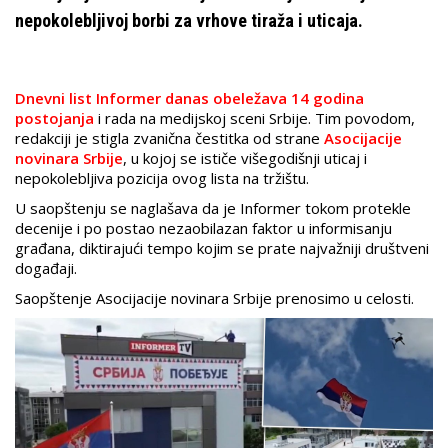
nepokolebljivoj borbi za vrhove tiraža i uticaja.
Dnevni list Informer danas obeležava 14 godina
postojanja
i rada na medijskoj sceni Srbije. Tim povodom,
redakciji je stigla zvanična čestitka od strane
Asocijacije
novinara Srbije
, u kojoj se ističe višegodišnji uticaj i
nepokolebljiva pozicija ovog lista na tržištu.
U saopštenju se naglašava da je Informer tokom protekle
decenije i po postao nezaobilazan faktor u informisanju
građana, diktirajući tempo kojim se prate najvažniji društveni
događaji.
Saopštenje Asocijacije novinara Srbije prenosimo u celosti.