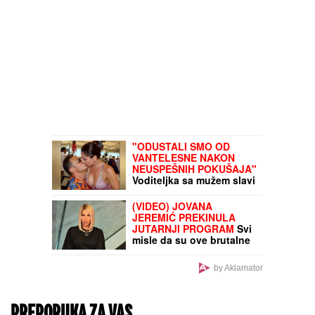
"ODUSTALI SMO OD
VANTELESNE NAKON
NEUSPEŠNIH POKUŠAJA"
Voditeljka sa mužem slavi
16 godina braka:
"Dovoljni smo jedno
(VIDEO) JOVANA
drugom"
JEREMIĆ PREKINULA
JUTARNJI PROGRAM
Svi
misle da su ove brutalne
reči upućene Draganu:
"Svima sam donela samo
by Aklamator
dobro"
PREPORUKA ZA VAS