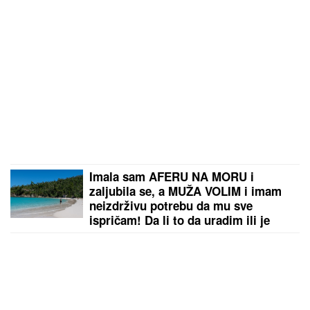
Imala sam AFERU NA MORU i
zaljubila se, a MUŽA VOLIM i imam
neizdrživu potrebu da mu sve
ispričam! Da li to da uradim ili je
pametnije da ĆUTIM?