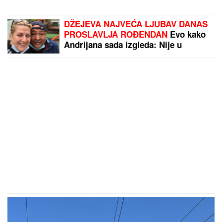
DŽEJEVA NAJVEĆA LJUBAV DANAS
PROSLAVLJA ROĐENDAN
Evo kako
Andrijana sada izgleda: Nije u
kontaktu sa njegovim ćerkama, a
jedan detalj svi komentarišu