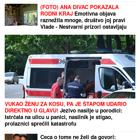
(FOTO) ANA DIVAC POKAZALA
RODNI KRAJ
Emotivna objava
raznežila mnoge, društvo joj pravi
Vlade - Nestvarni prizori ostavljaju
bez daha: "Povratak korenima"
VUKAO ŽENU ZA KOSU, PA JE ŠTAPOM UDARIO
DIREKTNO U GLAVU!
Jezivo nasilje u porodici:
Istrčala na ulicu u panici, nasilnik je stigao,
prolaznici sprečili katastrofu
Ceca o tome ne želi da govori: