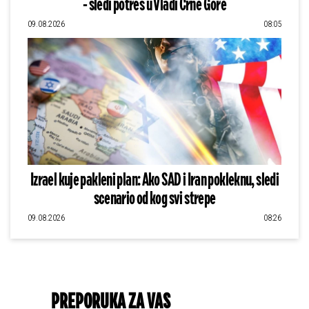
- sledi potres u Vladi Crne Gore
09.08.2026
08:05
Izrael kuje pakleni plan: Ako SAD i Iran pokleknu, sledi
scenario od kog svi strepe
09.08.2026
08:26
PREPORUKA ZA VAS