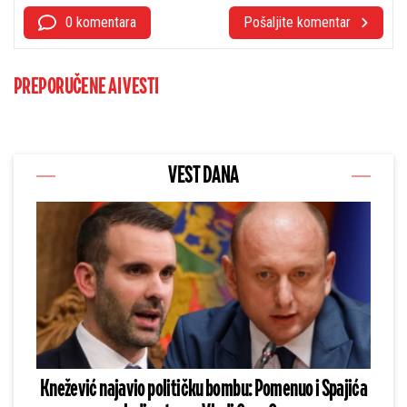
0 komentara
Pošaljite komentar
PREPORUČENE AI VESTI
VEST DANA
Knežević najavio političku bombu: Pomenuo i Spajića