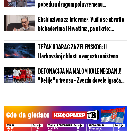
pobedu u drugom poluvremenu
"Političkog kviza" (VIDEO)
Ekskluzivno za Informer! Vučić se obratio
blokaderima i Hrvatima, pa otkrio:
"Svašta sam preživeo, to ne zna ni moja
porodica"
TEŽAK UDARAC ZA ZELENSKOG: U
Harkovskoj oblasti u avgustu uništeno
više od 100 „baba jaga“
DETONACIJA NA MALOM KALEMEGDANU!
"Delije" u transu - Zvezda dovela igrača
Real Madrida!