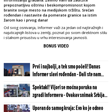
informisanju građana. Želimo Vam da zadržite
prepoznatljivu oštrinu i beskompromisnost kojom
branite svoje mesto na medijskom tržištu. Srećan
rođendan i nastavite da pomerate granice sa istim
žarom kao i prvog dana!
Od svog osnivanja, Informer važi za jedan od najtiražnijih i
najuticajnijih listova u zemlji, poznat po svom direktnom stilu
i stalnom prisustvu u vrhu interesovanja javnosti.
BONUS VIDEO
Prvi i najbolji, a tek smo počeli! Danas
Informer slavi rođendan - Dali ste nam
poverenje, vraćamo vam istinom
Spektakl! Vijori se moćna poruka na
zgradi Informera - Ovakav snimak Srbija
još nije videla! (VIDEO)
Uporan do samog kraja: Evo ko je odneo