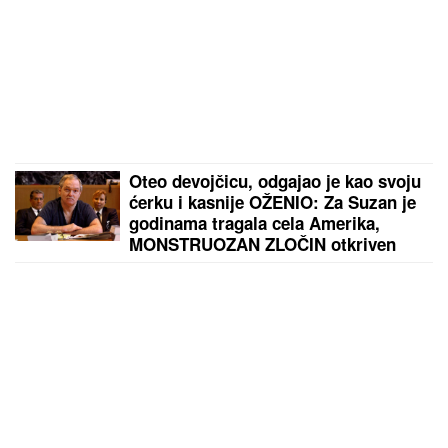
Oteo devojčicu, odgajao je kao svoju
ćerku i kasnije OŽENIO: Za Suzan je
godinama tragala cela Amerika,
MONSTRUOZAN ZLOČIN otkriven
tek decenijama kasnije