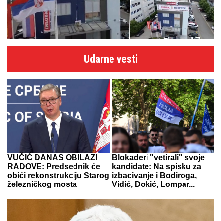
Udarne vesti
VUČIĆ DANAS OBILAZI
Blokaderi "vetirali" svoje
RADOVE: Predsednik će
kandidate: Na spisku za
obići rekonstrukciju Starog
izbacivanje i Bodiroga,
železničkog mosta
Vidić, Đokić, Lompar...