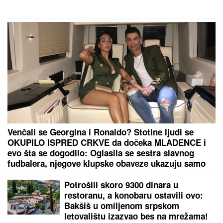
Venčali se Georgina i Ronaldo? Stotine ljudi se
OKUPILO ISPRED CRKVE da dočeka MLADENCE i
evo šta se dogodilo: Oglasila se sestra slavnog
fudbalera, njegove klupske obaveze ukazuju samo
na jedno
Potrošili skoro 9300 dinara u
restoranu, a konobaru ostavili ovo:
Bakšiš u omiljenom srpskom
letovalištu izazvao bes na mrežama!