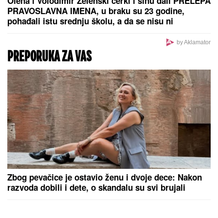
Olena i Volodimir Zelenski ćerki i sinu dali PRELEPA
PRAVOSLAVNA IMENA, u braku su 23 godine,
pohađali istu srednju školu, a da se nisu ni
poznavali, a onda je ovaj susret bio presudan
by Aklamator
PREPORUKA ZA VAS
Zbog pevačice je ostavio ženu i dvoje dece: Nakon
razvoda dobili i dete, o skandalu su svi brujali