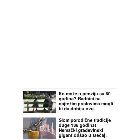
Ko može u penziju sa 60
godina? Radnici na
najtežim poslovima mogli
bi da dobiju ovu
mogućnost u Nemačkoj:
Evo pod kojim uslovima
Slom porodične tradicije
duge 136 godina!
Nemački građevinski
gigant otišao u stečaj: