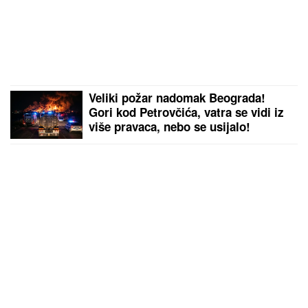
Veliki požar nadomak Beograda!
Gori kod Petrovčića, vatra se vidi iz
više pravaca, nebo se usijalo!