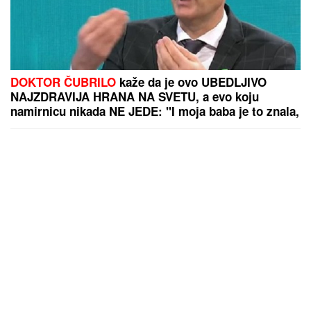
DOKTOR ČUBRILO
kaže da je ovo UBEDLJIVO
NAJZDRAVIJA HRANA NA SVETU, a evo koju
namirnicu nikada NE JEDE: "I moja baba je to znala,
a možda vam zvuči suludo"