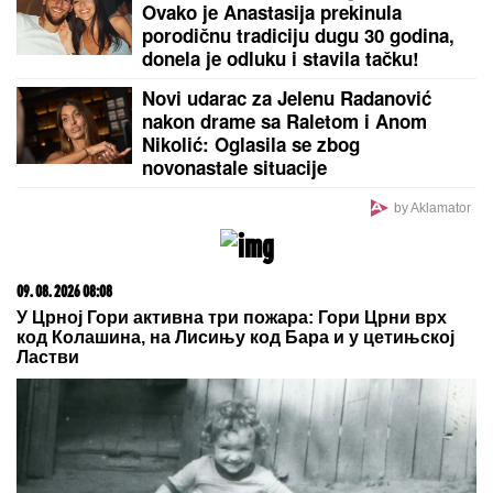
Ovako je Anastasija prekinula
porodičnu tradiciju dugu 30 godina,
donela je odluku i stavila tačku!
Novi udarac za Jelenu Radanović
nakon drame sa Raletom i Anom
Nikolić: Oglasila se zbog
novonastale situacije
by Aklamator
09. 08. 2026 08:08
У Црној Гори активна три пожара: Гори Црни врх
код Колашина, на Лисињу код Бара и у цетињској
Ластви