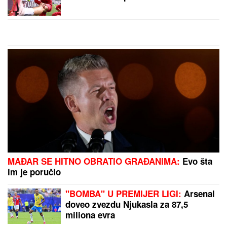
Ko bi rekao da je delotvornija od
skupih sredstava: Pasta za zube će
bolje očistiti ove površine nego
hemija
Dnevni horoskop za subotu, 8.
avgust: Škorpija brine zbog
DVOSMISLENE PORUKE, a NJIMA će
teško pasti emotivna opomena
"To je Božji blagoslov!" Radost u domu Dragana
Stankovića 4 dana nakon veridbe, emotivnim rečiam