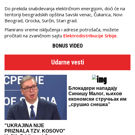
Do prekida snabdevanja električnom energijom, doći će na
teritoriji beogradskih opština Savski venac, Čukarica, Novi
Beograd, Grocka, Surčin, Stari grad.
Planirano vreme isključenja i adrese potrošača, možete
pročitati na zvaničnom sajtu
Elektrodistribucije Srbije.
BONUS VIDEO
Udarne vesti
Блокадери нападају
Синишу Малог, њихов
економски стручњак им
„срушио снешка”
"UKRAJINA NIJE
PRIZNALA TZV. KOSOVO"