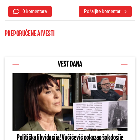
0 komentara
Pošaljite komentar
PREPORUČENE AI VESTI
VEST DANA
Politička likvidacija! Vučićević pokazao šok dosije