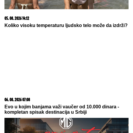
08. 08. 2026 12:26
Srđan Blagojević: "Sramota me je..."
08. 08. 2026 11:46
EKSPO OKUPIO 435 DECE POD JEDNIM KROVOM