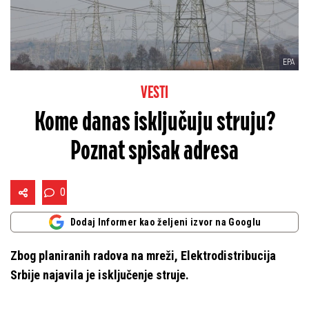
EPA
VESTI
Kome danas isključuju struju?
Poznat spisak adresa
0
Dodaj Informer kao željeni izvor na Googlu
Zbog planiranih radova na mreži, Elektrodistribucija
Srbije najavila je isključenje struje.