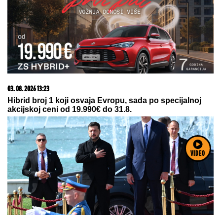
Ministarka Mesarović s njima obišla 'igralište': Oni su
naš najveći kapital
15. 07. 2026 07:44
Većina građana izgubi novac pre nego što stigne na
VIDEO
letovanje - ovih 7 troškova skoro niko ne planira