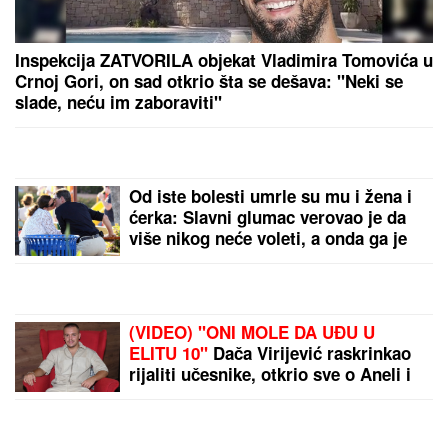
odzvanjaju u ušima:
"Oduzeće vam decu"
PREPORUKA ZA VAS
Inspekcija ZATVORILA objekat Vladimira Tomovića u
Crnoj Gori, on sad otkrio šta se dešava: "Neki se
slade, neću im zaboraviti"
JOŠ JEDNA DETONACIJA U
BEOGRADU!
Rakovica se zatresla
usred noći: Na licu mesta krater,