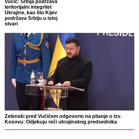
Vučić: Srbija podržava
teritorijalni integritet
Ukrajine, kao što Kijev
podržava Srbiju u istoj
stvari
Zelenski pred Vučićem odgovorio na pitanje o tzv.
Kosovu: Odjekuju reči ukrajinskog predsednika