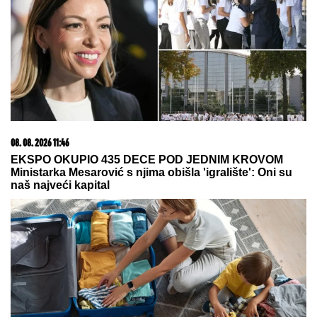
05. 08. 2026 06:45
Šta dete nasleđuje od oca, a šta od majke? Sve što
treba da znate o genetici
20. 07. 2026 08:04
REGISTRUJ SE UZ PROMO KOD CASINO Preuzmi
1500 BESPLATNIH SPINOVA