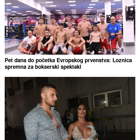
Španija uvela kontrole za putnike iz
Italije
"PLAŠIM SE SMRTI"
Pevačica (73) u
panici nakon smrti kolega: "Velika
sam kukavica, mužu ne smem ni da
pomenem kupovinu grobnice"
Gotovo 50 vatrogasaca gasi veliki šumski požar na
zapadu Slovačke
Starija žena istukla serijskog
razbojnika (19) i izbacila ga iz