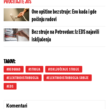
PROČITAJTE JOŠ
Ove opštine bez struje: Evo kada i gde
počinju radovi
Bez struje na Petrovdan: Iz EDS najavili
isključenja
TAGOVI:
BEOGRAD
STRUJA
ISKLJUČENJE STRUJE
ELEKTRODISTRIBUCIJA
ELEKTRODISTRIBUCIJA SRBIJE
EDS
Komentari