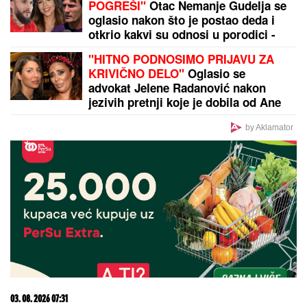
GLUMICA SA GASTOZOM I ANĐELOM NA
MALDIVIMA!
Evo o kome je reč: Trčkaraju po pesku,
golišava tela u prvom planu (FOTO)
Paparaco: Tea Tairović sa suprugom
na LUKS JAHTI nakon saobraćajne
nezgode, svi spazili ZAVOJ OKO
NJEGOVE NOGE (VIDEO)
DOKTOR ČUBRILO
kaže da je ovo
UBEDLJIVO NAJZDRAVIJA HRANA
NA SVETU, a evo koju namirnicu
nikada NE JEDE: "I moja baba je to
znala, a možda vam zvuči suludo"