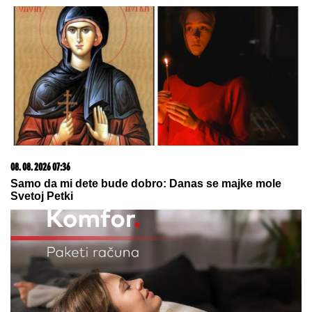
03. 08. 2026 07:31
25.000 kupaca već kupuje uz PerSu Extra. A ti? Saznaj
više
07. 08. 2026 09:14
Сазнања „Политике”: Црна Гора следећа у војном
савезу Загреба, Тиране и Приштине