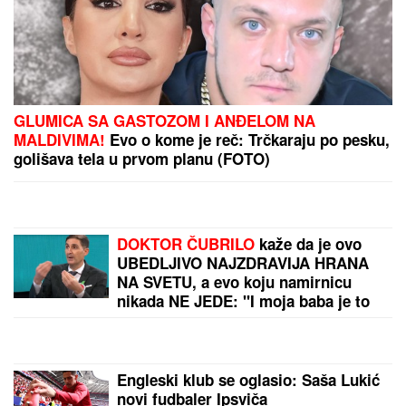
SANJA GRUJIĆ JE DRUGA OSOBA!
Pokazala šta
radi posle raskida sa Markom: Odavde NE IZLAZI,
promene na njoj bodu oči (FOTO)
by Aklamator
PREPORUKA ZA VAS
PEVAČICA IMA 54. GODINE I NIJEDNU ESTETSKU
OPERACIJU
Pokazala lice bez trunke šminke: "Šta
da operišem? Takva sam kakva sam!"