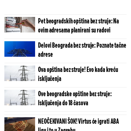
Pet beogradskih opština bez struje: Na
ovim adresama planirani su radovi
Delovi Beograda bez struje: Poznate tačne
adrese
Ova opština bez struje! Evo kada kreću
isključenja
Ove beogradske opštine bez struje:
Isključenja do 18 časova
NEOČEKIVANI ŠOK! Virtus će igrati ABA
ligu i to u Zagrebu