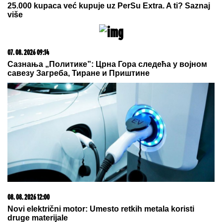
PUKLO U EU ZBOG MIGRANATA
Melonijeva i
Madrid na ratnoj nozi: Španija uvela kontrole za
putnike iz Italije
Engleski klub se oglasio: Saša Lukić
novi fudbaler Ipsviča
Grk pucao na kuću srpskog
biznismena: Uhapšen posle nekoliko
nedelja potrage