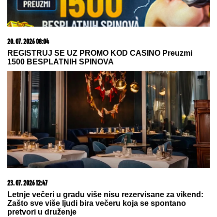
"NE UMIRE SE ZA LJUDIMA KOJI SU PUCALI U
TEBE"
Brutalno oglašavanje Jovane Jeremić 5 dana
nakon veridbe Dragana Stankovića: "Znali su šta
rade"
"SVAKO ĆE IMATI PRAVO DA
POGREŠI"
Otac Nemanje Gudelja se
oglasio nakon što je postao deda i
otkrio kakvi su odnosi u porodici -
sad je sve jasno
"HITNO PODNOSIMO PRIJAVU ZA
KRIVIČNO DELO"
Oglasio se
advokat Jelene Radanović nakon
jezivih pretnji koje je dobila od Ane
Nikolić: "To je sramno"
by Aklamator