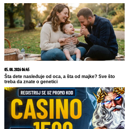
MAĐAR SE HITNO OBRATIO GRAĐANIMA:
Evo šta
im je poručio
"BOMBA" U PREMIJER LIGI:
Arsenal
doveo zvezdu Njukasla za 87,5
miliona evra
Oni su PREŠLI IGRICU i dobili titulu
NAJLUĐIH TURISTA leta! Na plaži u
komšiluku napravili PERFORMANS,
a zbog ovog muškarca ljudi trljaju
oči i ne veruju šta vide