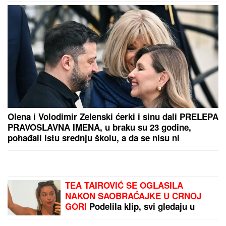
policija traga za počiniocem
Od iste bolesti umrle su mu i žena i
ćerka: Slavni glumac verovao je da
više nikog neće voleti, a onda ga je
"JEDNA U MILION" vratila u život
VJT SE OGLASILO O SLUČAJU NA NOVOM
BEOGRADU:
Sin osumnjičen da je na svirepi način
ubio majku
(VIDEO) "ONI MOLE DA UĐU U
ELITU 10"
Dača Virijević raskrinkao