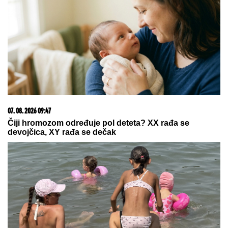
08. 08. 2026 07:36
Samo da mi dete bude dobro: Danas se majke mole
Svetoj Petki
09. 07. 2026 09:20
Komfor po meri klijenata: nova linija paketa ALTA
banke