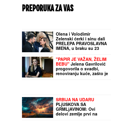
PREPORUKA ZA VAS
Ovaj čovek bi mogao da postane novi
predsednik Mađarske: Stranka Tisa
nominovala svog kandidata
Olena i Volodimir
Zelenski ćerki i sinu dali
PRELEPA PRAVOSLAVNA
IMENA, u braku su 23
godine, pohađali istu
srednju školu, a da se
"PAPIR JE VAŽAN, ŽELIM
nisu ni poznavali, a onda
BEBU"
Jelena Gavrilović
je ovaj susret bio
progovorila o svadbi,
presudan
renoviranju kuće, zašto je
pristala na rijaliti i