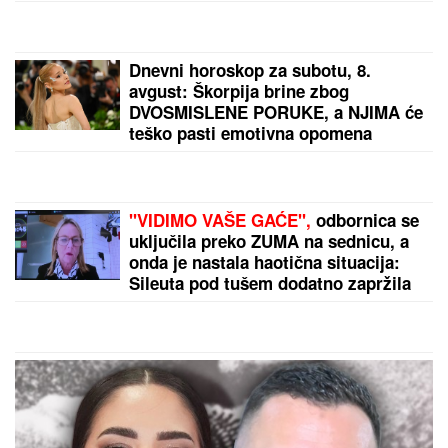
Pet dana do početka Evropskog prvenstva: Loznica
spremna za bokserski spektakl