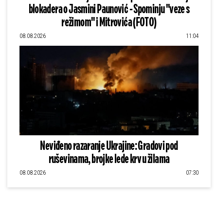
blokadera o Jasmini Paunović - Spominju "veze s
režimom" i Mitrovića (FOTO)
08.08.2026
11:04
Neviđeno razaranje Ukrajine: Gradovi pod
ruševinama, brojke lede krv u žilama
08.08.2026
07:30