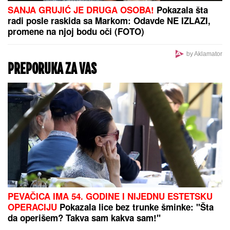
zgrade: Kako je pao serijski lopov iz
Novog Sada (VIDEO)
"SRAMOTA ME JE"
Asmin Durdžić
javno udario na rođenu majku zbog
Maje Marinković: "Ona je domaćica,
ne snalazi se u ovom svetu i ne zna
da prestane"
Privedena naša pevačica! Opelješila bogatog
Švajcarca, pa je uhvatila policija, ovo su detalji