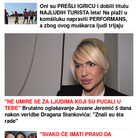
se obratio verenici (FOTO)
"VIDIMO VAŠE GAĆE",
odbornica se
uključila preko ZUMA na sednicu, a
onda je nastala haotična situacija:
Sileuta pod tušem dodatno zapržila
čorbu
VJT SE OGLASILO O SLUČAJU NA
NOVOM BEOGRADU:
Sin
osumnjičen da je na svirepi način
ubio majku