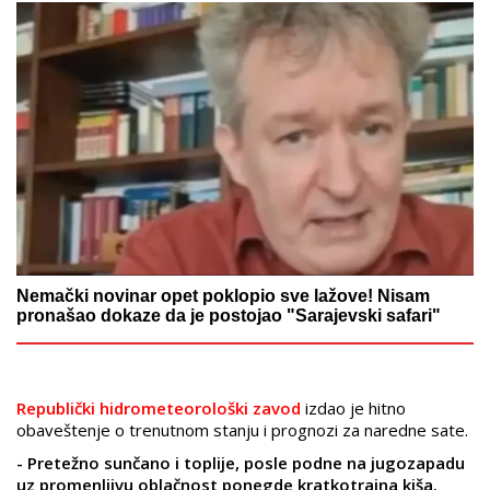
Nemački novinar opet poklopio sve lažove! Nisam
pronašao dokaze da je postojao "Sarajevski safari"
Republički hidrometeorološki zavod
izdao je hitno
obaveštenje o trenutnom stanju i prognozi za naredne sate.
- Pretežno sunčano i toplije, posle podne na jugozapadu
uz promenljivu oblačnost ponegde kratkotrajna kiša.