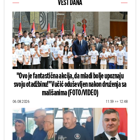
VEST DANA
"Ovo je fantastična akcija, da mladi bolje upoznaju
svoju otadžbinu!" Vučić oduševljen nakon druženja sa
mališanima (FOTO/VIDEO)
06.08.2026
11:59 >> 12:48