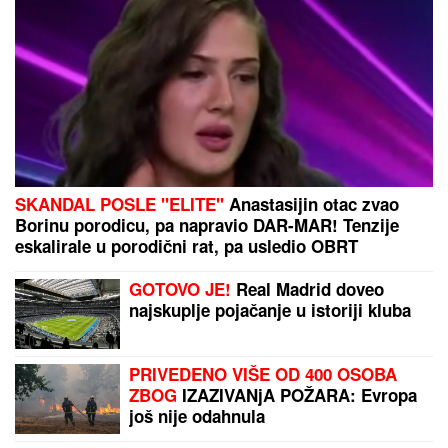
SKANDAL POSLE "ELITE"
Anastasijin otac zvao
Borinu porodicu, pa napravio DAR-MAR! Tenzije
eskalirale u porodični rat, pa usledio OBRT
GOTOVO JE!
Real Madrid doveo
najskuplje pojačanje u istoriji kluba
PRIVEDENO VIŠE OD 400 OSOBA
ZBOG
IZAZIVANjA POŽARA: Evropa
još nije odahnula