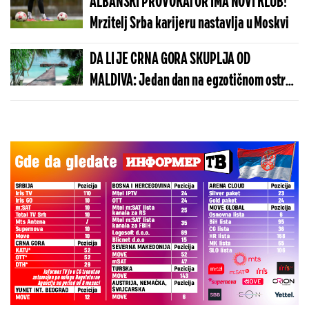
ALBANSKI PROVOKATOR IMA NOVI KLUB!
Mrzitelj Srba karijeru nastavlja u Moskvi
DA LI JE CRNA GORA SKUPLJA OD
MALDIVA: Jedan dan na egzotičnom ostrvu
može da košta manje nego u Budvi