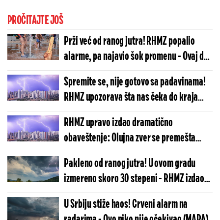
PROČITAJTE JOŠ
Prži već od ranog jutra! RHMZ popalio
alarme, pa najavio šok promenu - Ovaj deo
Srbije na udaru snažne oluje (MAPA)
Spremite se, nije gotovo sa padavinama!
RHMZ upozorava šta nas čeka do kraja
dana, tri regiona na udaru!
RHMZ upravo izdao dramatično
obaveštenje: Olujna zver se premešta
punom snagom - hitno upozorenje za ove
Pakleno od ranog jutra! U ovom gradu
delove Srbije
izmereno skoro 30 stepeni - RHMZ izdao
hitno upozorenje, šok na radaru (MAPA)
U Srbiju stiže haos! Crveni alarm na
radarima - Ovo niko nije očekivao (MAPA)