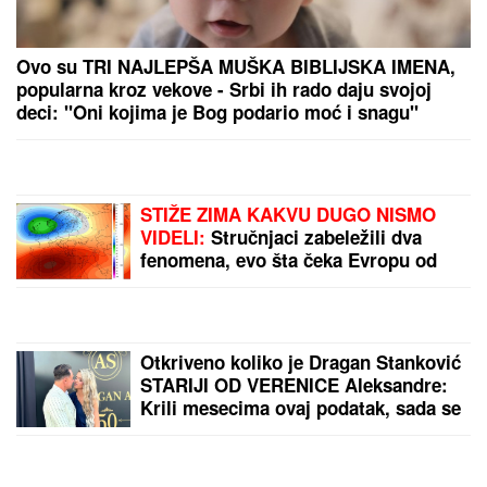
Ovo su TRI NAJLEPŠA MUŠKA BIBLIJSKA IMENA,
popularna kroz vekove - Srbi ih rado daju svojoj
deci: "Oni kojima je Bog podario moć i snagu"
STIŽE ZIMA KAKVU DUGO NISMO
VIDELI:
Stručnjaci zabeležili dva
fenomena, evo šta čeka Evropu od
decembra
Otkriveno koliko je Dragan Stanković
STARIJI OD VERENICE Aleksandre:
Krili mesecima ovaj podatak, sada se
sve saznalo