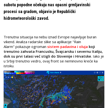
subotu popodne očekuju nas opasni grmljavinski
procesi sa gradom, objavio je Republički
hidrometeorološki zavod.
Trenutna situacija na nebu iznad Evrope najavljuje buran
vikend. Analiza radarske slike sa aplikacije "Rain
Alarm" pokazuje ogroman
sistem padavina i oluja
koji
trenutno zahvata Francusku, Švajcarsku i severnu Italiju,
dok su prvi talasi već stigli do Slovenije i Hrvatske
. Iako je
u Srbiji trenutno vedro, ovaj front se neminovno kreće ka
istoku.