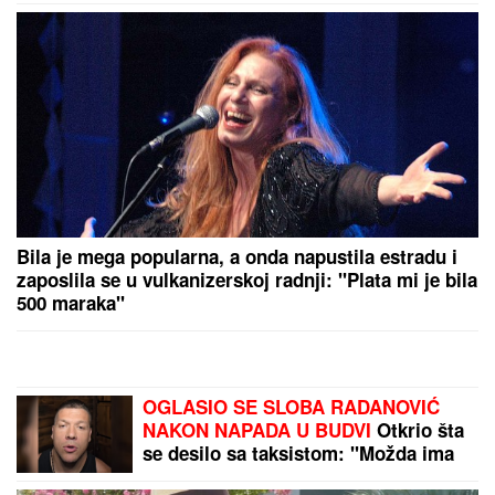
Bila je mega popularna, a onda napustila estradu i
zaposlila se u vulkanizerskoj radnji: "Plata mi je bila
500 maraka"
OGLASIO SE SLOBA RADANOVIĆ
NAKON NAPADA U BUDVI
Otkrio šta
se desilo sa taksistom: "Možda ima
neke probleme"