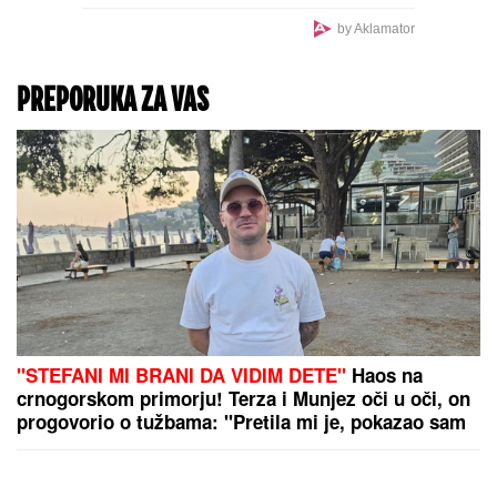
odbio da slika! Kada je
saznao KO JE ONA,
by Aklamator
nastao je opšti HAOS
PREPORUKA ZA VAS
"STEFANI MI BRANI DA VIDIM DETE"
Haos na
crnogorskom primorju! Terza i Munjez oči u oči, on
progovorio o tužbama: "Pretila mi je, pokazao sam
joj dokaze" (VIDEO)