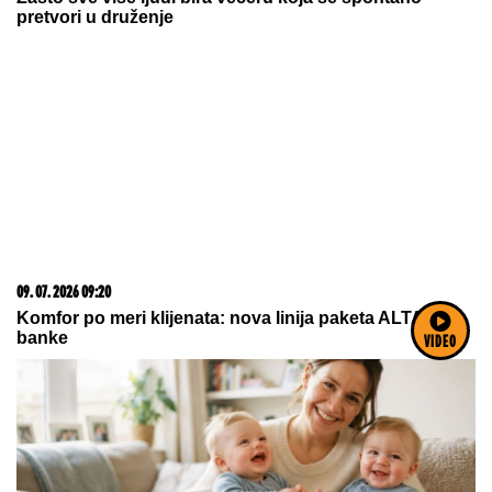
pretvori u druženje
09. 07. 2026 09:20
Komfor po meri klijenata: nova linija paketa ALTA
banke
VIDEO