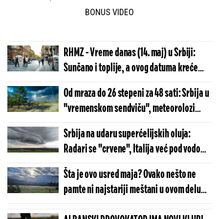
BONUS VIDEO
RHMZ - Vreme danas (14. maj) u Srbiji:
Sunčano i toplije, a ovog datuma kreće
oluja, temperatura do 23 stepena
Od mraza do 26 stepeni za 48 sati: Srbija u
"vremenskom sendviču", meteorolozi
upozoravaju na superćeliju iz Italije!
Srbija na udaru superćelijskih oluja:
Radari se "crvene", Italija već pod vodom -
Evo kada haos stiže kod nas (FOTO)
Šta je ovo usred maja? Ovako nešto ne
pamte ni najstariji meštani u ovom delu
Srbije (FOTO)