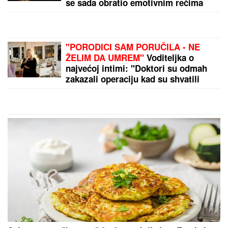
se sada obratio emotivnim rečima
"PORODICI SAM PORUČILA - NE
ŽELIM DA UMREM"
Voditeljka o
najvećoj intimi: "Doktori su odmah
zakazali operaciju kad su shvatili
stanje stvari", ovo je samo jednom
pričala