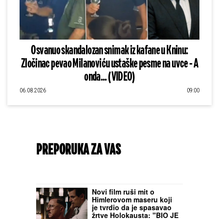
Osvanuo skandalozan snimak iz kafane u Kninu:
Zločinac pevao Milanoviću ustaške pesme na uvce - A
onda... (VIDEO)
06.08.2026
09:00
PREPORUKA ZA VAS
Novi film ruši mit o
Himlerovom maseru koji
je tvrdio da je spasavao
žrtve Holokausta: "BIO JE