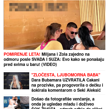
POMIRENJE LETA!
Miljana i Zola zajedno na
odmoru posle SVAĐA I SUZA: Evo kako se ponašaju
pred svima u baru! (VIDEO)
"ZLOČESTA, LJUBOMORNA BABA"
Dara Bubamara UZVRATILA Cakani
na prozivke, pa progovorila o dečku i
šokirala komentarom o Seki Aleksić
(VIDEO)
Došao da fotografiše venčanje, a
onda je ugledao mladu i doživeo