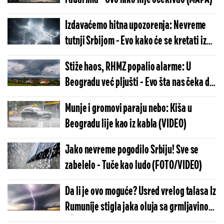
Izdavaćemo hitna upozorenja: Nevreme
tutnji Srbijom - Evo kako će se kretati iz
sata u sat (MAPA)
Stiže haos, RHMZ popalio alarme: U
Beogradu već pljušti - Evo šta nas čeka do
kraja dana (VIDEO)
Munje i gromovi paraju nebo: Kiša u
Beogradu lije kao iz kabla (VIDEO)
Jako nevreme pogodilo Srbiju! Sve se
zabelelo - Tuče kao ludo (FOTO/VIDEO)
Da li je ovo moguće? Usred vrelog talasa Iz
Rumunije stigla jaka oluja sa grmljavinom
- Šok na radaru (MAPA)