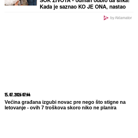
ŠOK ŽIVOTA - odmah odbio da slika!
Kada je saznao KO JE ONA, nastao
je opšti HAOS
by Aklamator
15. 07. 2026 07:44
Većina građana izgubi novac pre nego što stigne na
letovanje - ovih 7 troškova skoro niko ne planira