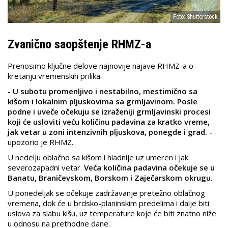
Foto: Shutterstock
Zvanično saopštenje RHMZ-a
Prenosimo ključne delove najnovije najave RHMZ-a o
kretanju vremenskih prilika.
- U subotu promenljivo i nestabilno, mestimično sa
kišom i lokalnim pljuskovima sa grmljavinom. Posle
podne i uveče očekuju se izraženiji grmljavinski procesi
koji će usloviti veću količinu padavina za kratko vreme,
jak vetar u zoni intenzivnih pljuskova, ponegde i grad. -
upozorio je RHMZ.
U nedelju oblačno sa kišom i hladnije uz umeren i jak
severozapadni vetar.
Veća količina padavina očekuje se u
Banatu, Braničevskom, Borskom i Zaječarskom okrugu.
U ponedeljak se očekuje zadržavanje pretežno oblačnog
vremena, dok će u brdsko-planinskim predelima i dalje biti
uslova za slabu kišu, uz temperature koje će biti znatno niže
u odnosu na prethodne dane.