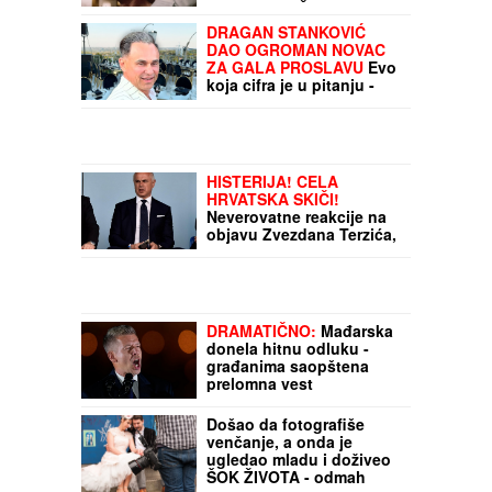
NARCIS I LAŽOV" (VIDEO)
DRAGAN STANKOVIĆ
DAO OGROMAN NOVAC
ZA GALA PROSLAVU
Evo
koja cifra je u pitanju -
sve prštalo od luksuza
HISTERIJA! CELA
HRVATSKA SKIČI!
Neverovatne reakcije na
objavu Zvezdana Terzića,
a zaboravili samo jednu
stvar
DRAMATIČNO:
Mađarska
donela hitnu odluku -
građanima saopštena
prelomna vest
Došao da fotografiše
venčanje, a onda je
ugledao mladu i doživeo
ŠOK ŽIVOTA - odmah