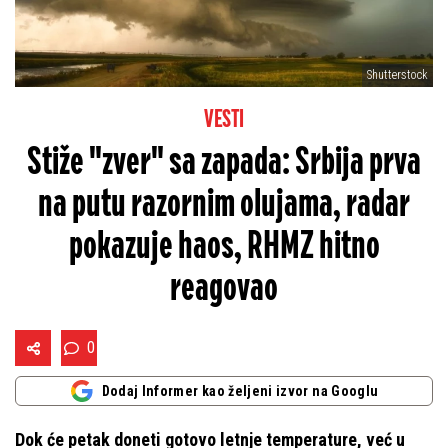
Shutterstock
VESTI
Stiže "zver" sa zapada: Srbija prva
na putu razornim olujama, radar
pokazuje haos, RHMZ hitno
reagovao
0
Dodaj Informer kao željeni izvor na Googlu
Dok će petak doneti gotovo letnje temperature, već u