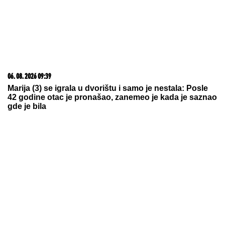
06. 08. 2026 09:39
Marija (3) se igrala u dvorištu i samo je nestala: Posle
42 godine otac je pronašao, zanemeo je kada je saznao
gde je bila