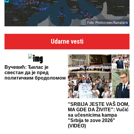
Foto: Printscreen/Rainalarm
Udarne vesti
Вучевић: Ђилас је
свестан да је пред
политичким бродоломом
"SRBIJA JESTE VAŠ DOM,
MA GDE DA ŽIVITE": Vučić
sa učesnicima kampa
"Srbija te zove 2026"
(VIDEO)