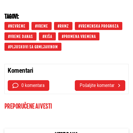
TAGOVI:
NEVREME
VREME
RHMZ
VREMENSKA PROGNOZA
VREME DANAS
KIŠA
PROMENA VREMENA
PLJUSKOVI SA GRMLJAVINOM
Komentari
0 komentara
Pošaljite komentar
PREPORUČENE AI VESTI