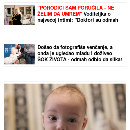
"PORODICI SAM PORUČILA - NE
ŽELIM DA UMREM"
Voditeljka o
najvećoj intimi: "Doktori su odmah
zakazali operaciju kad su shvatili
stanje stvari", ovo je samo jednom
pričala
Došao da fotografiše venčanje, a
onda je ugledao mladu i doživeo
ŠOK ŽIVOTA - odmah odbio da slika!
Kada je saznao KO JE ONA, nastao
je opšti HAOS