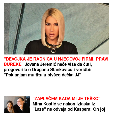
"DEVOJKA JE RADNICA U NJEGOVOJ FIRMI, PRAVI
BUREKE"
Jovana Jeremić neće više da ćuti,
progovorila o Draganu Stankoviću i veridbi:
"Poklanjam mu titulu bivšeg dečka JJ"
"ZAPLAČEM KADA MI JE TEŠKO"
Mina Kostić se nakon izlaska iz
"Laze" ne odvaja od Kaspera: On joj