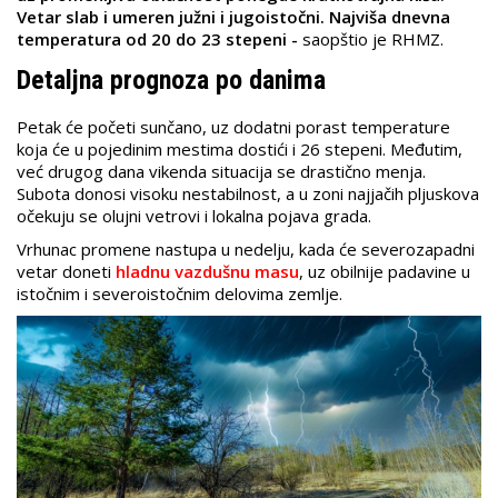
Vetar slab i umeren južni i jugoistočni. Najviša dnevna
temperatura od 20 do 23 stepeni -
saopštio je RHMZ.
Detaljna prognoza po danima
Petak će početi sunčano, uz dodatni porast temperature
koja će u pojedinim mestima dostići i 26 stepeni. Međutim,
već drugog dana vikenda situacija se drastično menja.
Subota donosi visoku nestabilnost, a u zoni najjačih pljuskova
očekuju se olujni vetrovi i lokalna pojava grada.
Vrhunac promene nastupa u nedelju, kada će severozapadni
vetar doneti
hladnu vazdušnu masu
, uz obilnije padavine u
istočnim i severoistočnim delovima zemlje.