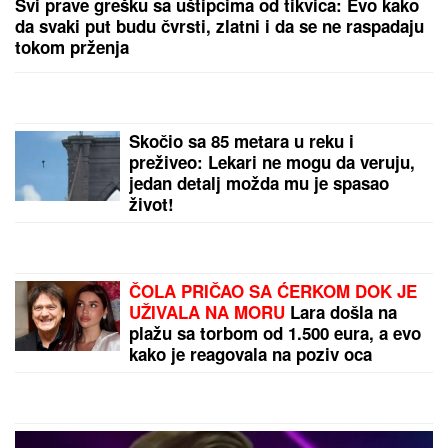
Svi prave grešku sa uštipcima od tikvica: Evo kako
da svaki put budu čvrsti, zlatni i da se ne raspadaju
tokom prženja
Skočio sa 85 metara u reku i
preživeo: Lekari ne mogu da veruju,
jedan detalj možda mu je spasao
život!
ČOLA PRIČAO SA ĆERKOM DOK JE
UŽIVALA NA MORU
Lara došla na
plažu sa torbom od 1.500 eura, a evo
kako je reagovala na poziv oca