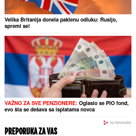
Velika Britanija donela paklenu odluku: Rusijo,
spremi se!
VAŽNO ZA SVE PENZIONERE:
Oglasio se PIO fond,
evo šta se dešava sa isplatama novca
by Aklamator
PREPORUKA ZA VAS