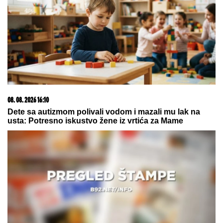
Marija (3) se igrala u dvorištu i samo je nestala: Posle
42 godine otac je pronašao, zanemeo je kada je saznao
gde je bila
08. 08. 2026 07:36
Samo da mi dete bude dobro: Danas se majke mole
Svetoj Petki