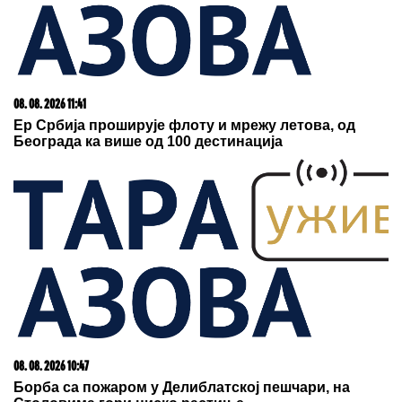
03. 08. 2026 13:23
Hibrid broj 1 koji osvaja Evropu, sada po specijalnoj
akcijskoj ceni od 19.990€ do 31.8.