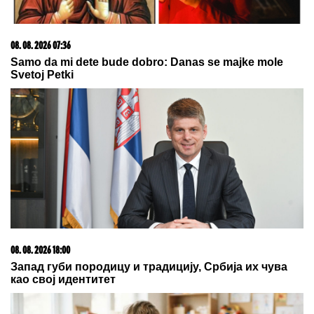
08. 08. 2026 17:43
Гренланд упозорио фирму из САД због допремања
опреме за бушење нафте без дозволе
06. 08. 2026 09:39