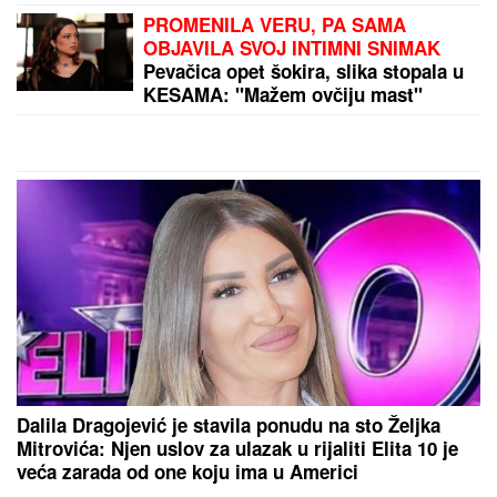
"KADA JE SHVATILA DA DOLAZI
KRAJ TO NAM JE TRAŽILA"
Pevačica se lavovski borila sa
karcinomom, pred smrt imala samo
jedan zahtev: "Trudimo se da joj
ispunimo želju"
Sutra je SVETI PANTELEJMON, zaštitnik lekara i
vozača: Na njegov praznik ovo nikako ne radite -