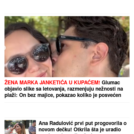
pohvalio! Potez slavnog
tenisera iznenadio sve - o
by Aklamator
ovome se i dalje priča
PREPORUKA ZA VAS
SKINULA SE ANA SEVIĆ
Ukrstila bikini, pa mamila
poglede na plaži: Ovakvu je retko viđamo (Foto)