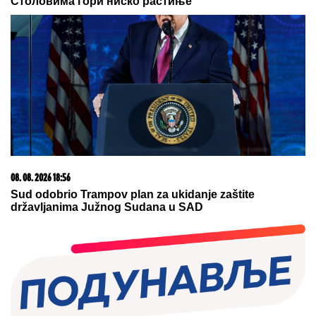
23. 07. 2026 12:47
Letnje večeri u gradu više nisu rezervisane za vikend:
Zašto sve više ljudi bira večeru koja se spontano
pretvori u druženje
08. 08. 2026 11:41
Ер Србија проширује флоту и мрежу летова, од
Београда ка више од 100 дестинација