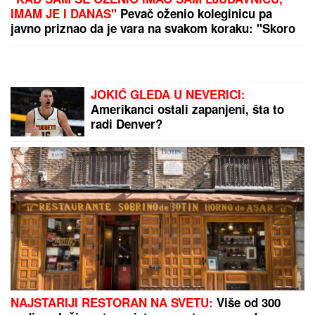
ŽENA MARKA JANKETIĆA U KUPAĆEM!
Glumac
objavio slike sa letovanja, razmenjuju nežnosti na
plaži: On bez majice, pokazao koliko je posvećen
otac
Ana Radulović prvi put progovorila o
novom dečku! Otkrila šta je uradio
za nju, svi ostali u čudu
OŽENIO SE DEJAN STANKOVIĆ
KRALJ!
Doktorka otkrila kako se
oseća nakon venčanja: "Zaljubljena
sam", tu su njegovi roditelji i sestra
(VIDEO)