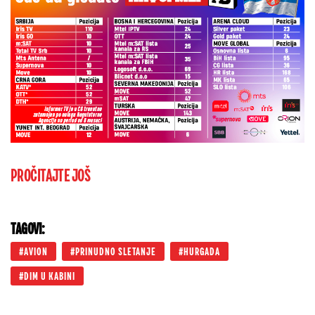
PROČITAJTE JOŠ
TAGOVI:
AVION
PRINUDNO SLETANJE
HURGADA
DIM U KABINI