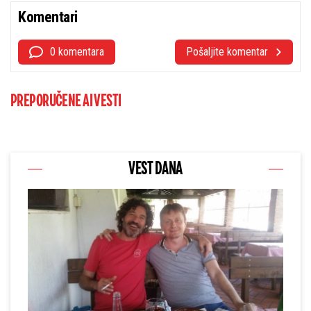
Komentari
0 komentara
Pošaljite komentar
PREPORUČENE AI VESTI
VEST DANA