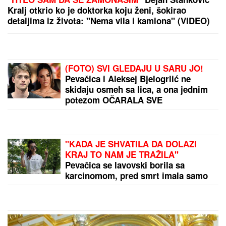
Potres u Premijer ligi: Liverpul dovodi štopera
Barse
Srbija pala posle velike drame, veliko iznenađenje,
ovo nikako nije dobro
by Aklamator
PREPORUKA ZA VAS