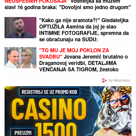
Dalila Dragojević je stavila ponudu na sto Željka
Mitrovića: Njen uslov za ulazak u rijaliti Elita 10 je
veća zarada od one koju ima u Americi
"KAD GOD SAM U KRIZI..."
Objava
Milice Veličković DIGLA BURU na
mrežama, pokazala KAKO SE ČASTI
par dana nakon SUKOBA sa Terzom
(FOTO)
OŽENIO SE DEJAN STANKOVIĆ
KRALJ!
Doktorka otkrila kako se
oseća nakon venčanja: "Zaljubljena
sam", tu su njegovi roditelji i sestra
(VIDEO)