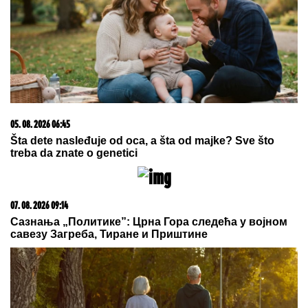
Dete sa autizmom polivali vodom i mazali mu lak na
usta: Potresno iskustvo žene iz vrtića za Mame
08. 08. 2026 19:21
Novine: "Srbi na meti starih verskih mržnji";
"Sačuvaćemo stabilnost, NIS nam je najvažniji"