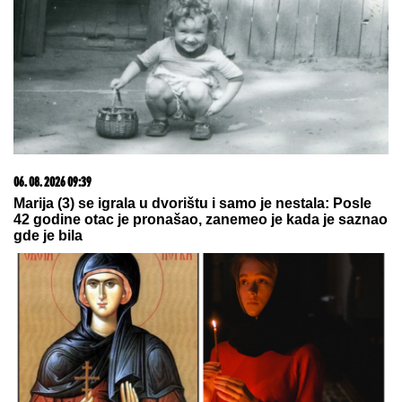
VENČANJA SA TIGROM, žestoko
preti:"Nisam ušla u pekaru da
pravim kiflice" (VIDEO)
by Aklamator
20. 07. 2026 08:04
REGISTRUJ SE UZ PROMO KOD CASINO Preuzmi
1500 BESPLATNIH SPINOVA