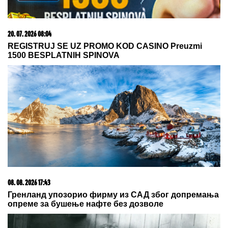
"ODUSTALI SMO OD VANTELESNE NAKON
NEUSPEŠNIH POKUŠAJA"
Voditeljka sa mužem
slavi 16 godina braka: "Dovoljni smo jedno drugom"
"Kako ga nije sramota?!" Gledateljka
OPTUŽILA Asmina da joj je slao
INTIMNE FOTOGRAFIJE, spremna da
se obračunaju na SUDU:
"Iskorišćavaš devojke za pare"
"TO MU JE MOJ POKLON ZA
SVADBU"
Jovana Jeremić brutalno o
Draganovoj veridbi, DETALJIMA