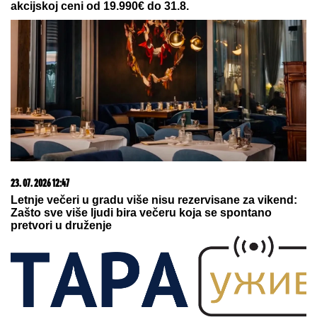
09. 07. 2026 09:20
Komfor po meri klijenata: nova linija paketa ALTA
banke
15. 07. 2026 07:44
Većina građana izgubi novac pre nego što stigne na
letovanje - ovih 7 troškova skoro niko ne planira