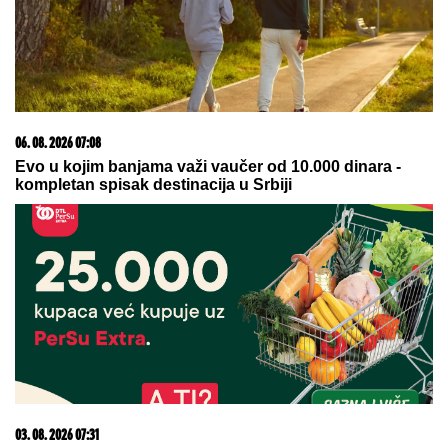
08. 08. 2026 16:10
Zašto je važno ići na liturgiju: Nedeljom se porodica
okuplja pred Bogom
05. 08. 2026 06:45
Šta dete nasleđuje od oca, a šta od majke? Sve što
treba da znate o genetici