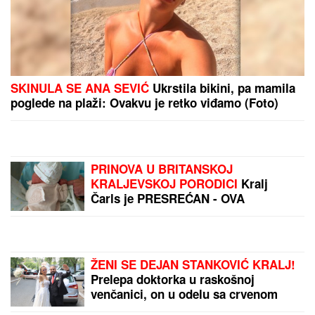
delovi zemlje prvi na
udadru
Novi snimci iz Deliblatske
peščare! Zatvoren deo
puta Kovin - Bela Crkva,
grade se odbrambene
linije! (VIDEO)
NOVAK ĐOKOVIĆ
REAGOVAO ZBOG SLIKE
BIVŠEG MUŽA DRAGANE
MIRKOVIĆ
Toni Bijelić se