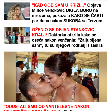
veruje se da kazna stiže brže nego što mislite
TRAGEDIJA U KUĆI LIONELA
MESIJA:
Argentinac doživeo veliki
gubitak!
PROMENILA VERU, PA SAMA
OBJAVILA SVOJ INTIMNI SNIMAK
Pevačica opet šokira, slika stopala u
KESAMA: "Mažem ovčiju mast"