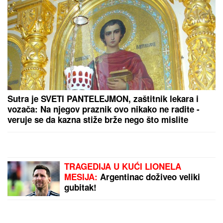
"HTEO SAM DA SE ZAMONAŠIM"
Dejan Stanković
Kralj otkrio ko je doktorka koju ženi, šokirao
detaljima iz života: "Nema vila i kamiona" (VIDEO)
(FOTO) SVI GLEDAJU U SARU JO!
Pevačica i Aleksej Bjelogrlić ne
skidaju osmeh sa lica, a ona jednim
potezom OČARALA SVE