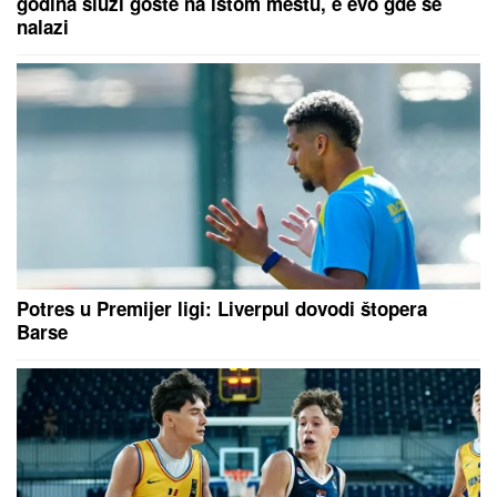
"KAD SAM SE OŽENIO IMAO SAM LJUBAVNICU,
IMAM JE I DANAS"
Pevač oženio koleginicu pa
javno priznao da je vara na svakom koraku: "Skoro
svi na estradi imaju paralelne veze"
JOKIĆ GLEDA U NEVERICI:
Amerikanci ostali zapanjeni, šta to
radi Denver?