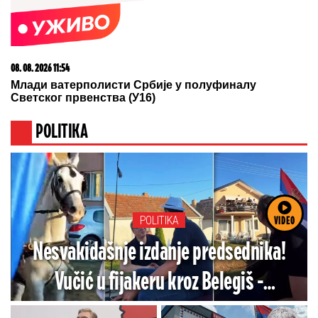
08. 08. 2026 10:47
Борба са пожаром у Делиблатској пешчари, на
Столовима гори ниско растиње
VIDEO