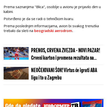
Prema saznanjima "Blica", osoblje u avionu je prijavilo dim u
kabini.
Potvrđeno je da se radi o tehničkom kvaru.
Prema poslednjim informacijama, avion bi svakog trenutka
trebalo da sleti na
beogradski aerodrom.
PRENOS, CRVENA ZVEZDA - NOVI PAZAR!
Crveni karton i promena rezultata na
Marakani! (VIDEO)
NEOČEKIVANI ŠOK! Virtus će igrati ABA
ligu i to u Zagrebu