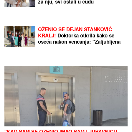
PRINOVA U BRITANSKOJ
KRALJEVSKOJ PORODICI
Kralj
Čarls je PRESREĆAN - OVA
DEVOJČICA donela je radost svima:
Čestitke stižu sa svih strana
ŽENI SE DEJAN STANKOVIĆ KRALJ!
Prelepa doktorka u raskošnoj
venčanici, on u odelu sa crvenom
kravatom: Ne skidaju osmeh pred
crkveno venčanje