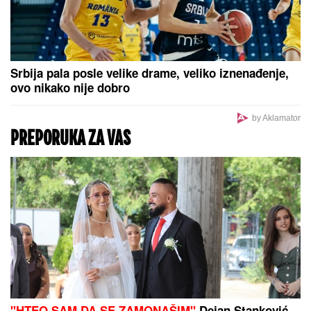
NAJSTARIJI RESTORAN NA SVETU:
Više od 300
godina služi goste na istom mestu, e evo gde se
nalazi