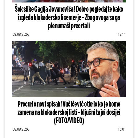
Šok slike Gagija Jovanovića! Dobro pogledajte kako
izgleda blokadersko licemerje - Zbog ovoga su ga
plenumaši precrtali
08.08.2026
13:11
Procurio novi spisak! Vučićević otkrio ko je kome
zamena na blokaderskoj listi - ključni tajni dosijei
(FOTO/VIDEO)
08.08.2026
16:01