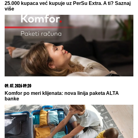
07. 08. 2026 09:14
Сазнања „Политике”: Црна Гора следећа у војном
савезу Загреба, Тиране и Приштине
06. 08. 2026 07:08
Evo u kojim banjama važi vaučer od 10.000 dinara -
kompletan spisak destinacija u Srbiji