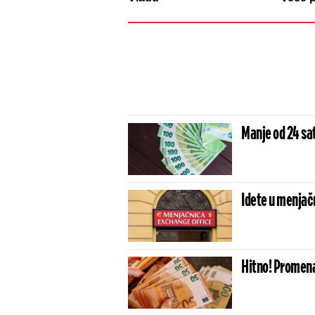
Manje od 24 sa
Idete u menjač
Hitno! Promena 