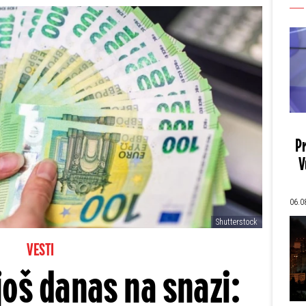
Pr
V
06.0
Shutterstock
VESTI
još danas na snazi: