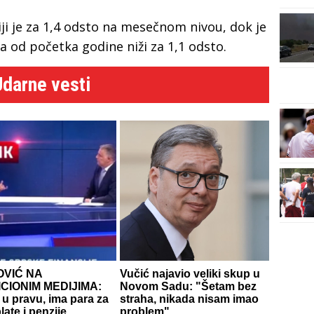
ji je za 1,4 odsto na mesečnom nivou, dok je
 a od početka godine niži za 1,1 odsto.
Udarne vesti
OVIĆ NA
Vučić najavio veliki skup u
CIONIM MEDIJIMA:
Novom Sadu: "Šetam bez
e u pravu, ima para za
straha, nikada nisam imao
late i penzije
problem"