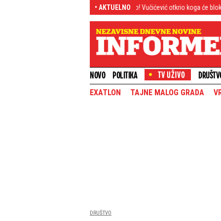
 Lokomotivu
Megaekskluzivno! Vučićević otkrio koga će blokaderi-plenumaši
• AKTUELNO
NOVO
POLITIKA
DRUŠTV
EXATLON
TAJNE MALOG GRADA
V
DRUŠTVO