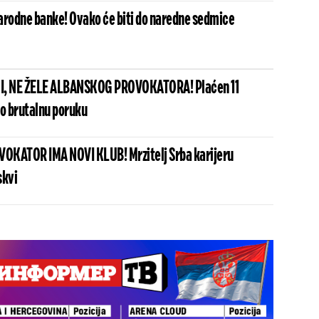
arodne banke! Ovako će biti do naredne sedmice
I, NE ŽELE ALBANSKOG PROVOKATORA! Plaćen 11
io brutalnu poruku
OKATOR IMA NOVI KLUB! Mrzitelj Srba karijeru
skvi