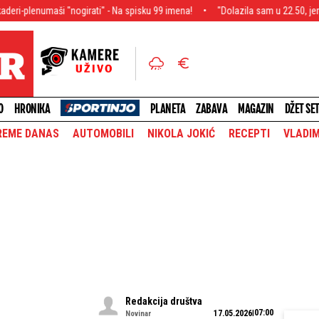
 "nogirati" - Na spisku 99 imena!
"Dolazila sam u 22.50, jer nisam želela d
O
HRONIKA
PLANETA
ZABAVA
MAGAZIN
DŽET SE
REME DANAS
AUTOMOBILI
NIKOLA JOKIĆ
RECEPTI
VLADIM
Redakcija društva
07:00
17.05.2026
Novinar