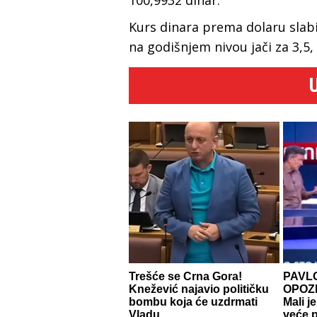
Kurs dinara prema dolaru slabi
na godišnjem nivou jači za 3,5,
Trešće se Crna Gora!
PAVL
Knežević najavio političku
OPOZI
bombu koja će uzdrmati
Mali j
Vladu
veće p