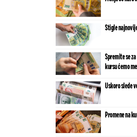
Stigle najnovij
Spremite se za
kursu ćemo men
Uskoro slede v
Promene na kurs