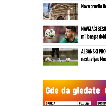
Nova pravila N
NAVIJAČI BESN
miliona pa dob
ALBANSKI PROV
nastavlja u Mo