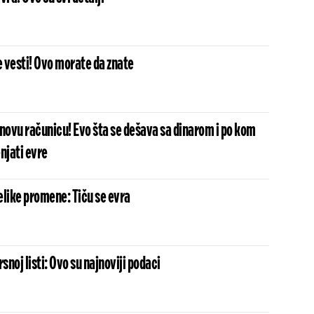
e vesti! Ovo morate da znate
 novu računicu! Evo šta se dešava sa dinarom i po kom
jati evre
elike promene: Tiču se evra
noj listi: Ovo su najnoviji podaci