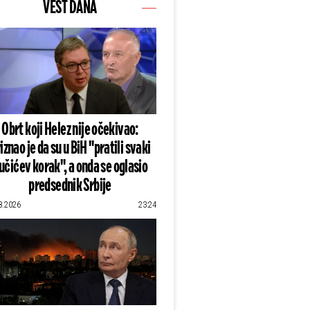
VEST DANA
Obrt koji Helez nije očekivao:
iznao je da su u BiH "pratili svaki
učićev korak", a onda se oglasio
predsednik Srbije
8.2026
23:24