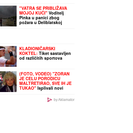
su na udaru
"VATRA SE PRIBLIŽAVA
MOJOJ KUĆI"
Voditelj
Pinka u panici zbog
požara u Deliblatskoj
peščari: "Helikopteri su
na terenu, zabrinut sam"
KLADIONIČARSKI
KOKTEL:
Tiket sastavljen
od različitih sportova
(FOTO, VODEO) "ZORAN
JE CELU PORODICU
MALTRETIRAO, SVE IH JE
TUKAO"
Isplivali novi
detalji o UŽASU na
Novom Beogradu: "Čuo
by Aklamator
sam neku buku, jako
udaranje!"