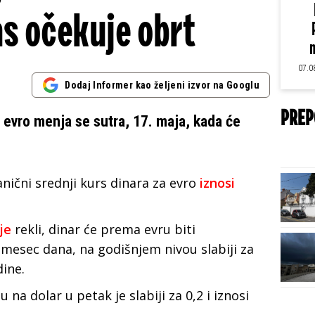
s očekuje obrt
m
07.0
Dodaj Informer kao željeni izvor na Googlu
PREP
a evro menja se sutra, 17. maja, kada će
ični srednji kurs dinara za evro
iznosi
je
rekli, dinar će prema evru biti
esec dana, na godišnjem nivou slabiji za
dine.
 na dolar u petak je slabiji za 0,2 i iznosi