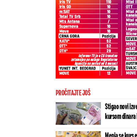
PROČITAJTE JOŠ
Stigao novi izv
kursom dinara i
Menja se kurs e