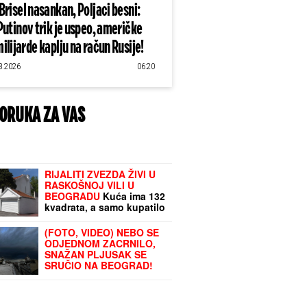
Brisel nasankan, Poljaci besni:
Putinov trik je uspeo, američke
ilijarde kaplju na račun Rusije!
8.2026
06:20
ORUKA ZA VAS
RIJALITI ZVEZDA ŽIVI U
RASKOŠNOJ VILI U
BEOGRADU
Kuća ima 132
kvadrata, a samo kupatilo
je kao GARSONJERA:
"On je jedini naslednik"
(FOTO, VIDEO) NEBO SE
ODJEDNOM ZACRNILO,
SNAŽAN PLJUSAK SE
SRUČIO NA BEOGRAD!
Odjekuje jaka
GRMLJAVINA, oglasio se
RHMZ: I ovi delovi zemlje