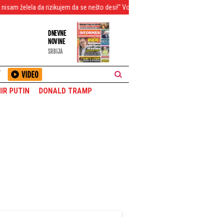
a rizikujem da se nešto desi!" Voditeljka Pinka nije smela roditeljima da kaže da
DNEVNE
NOVINE
SRBIJA
T
IR PUTIN
DONALD TRAMP