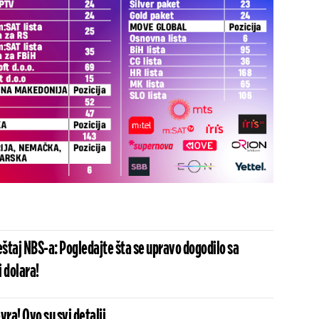
eštaj NBS-a: Pogledajte šta se upravo dogodilo sa
 dolara!
vra! Ovo su svi detalji