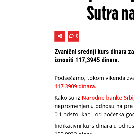
Sutra na
0
Zvanični srednji kurs dinara z
iznositi 117,3945 dinara.
Podsećamo, tokom vikenda zvan
117,3909 dinara.
Kako su iz
Narodne banke Srbi
nepromenjen u odnosu na pre m
0,1 odsto, kao i od početka go
Indikativni kurs dinara u odnosu
100,9932 dinar.