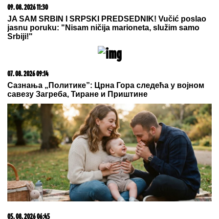
"JA SAM TO SMISLILA!"
Dino Melin
tvrdi da je on napisao pesmu
"Beograd", Ceca posle 30 godina
otkrila istinu: "Nudila sam je Marini"