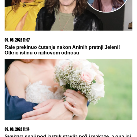
"ĆUTALA SAM GODINU DANA, ALI VIŠE NEĆU"
Jovana Jeremić nakon veridbe Dragana Stankovića
svima ZAPUŠILA USTA: "Došlo je vreme! Niko me
neće iskoristiti"
ARAKČI PRIZNAO:
Evo da li su u
toku pregovori Irana sa Amerikom
Dragan Stanković verenici priredio
iznenađenje, podelio snimak sa
INTIMNE PROSLAVE Muzičari svirali