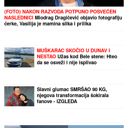
(FOTO) TORTA U OBLIKU SRCA, LATICE PO PODU
Dragan Stanković pokazao kako slavi rođendan nove
verenice, već žive zajedno, odao ih jedan detalj