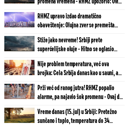
promena vremena - RHMZ upozorio: Ovi
delovi zemlje na udaru (MAPA)
RHMZ upravo izdao dramatično
obaveštenje: Olujna zver se premešta
punom snagom - hitno upozorenje za ove
Stiže jako nevreme! Srbiji prete
delove Srbije
superćelijske oluje - Hitno se oglasio
RHMZ
Nije problem temperatura, već ova
brojka: Cela Srbija danas kao u sauni, a
razlog će vas šokirati
Prži već od ranog jutra! RHMZ popalio
alarme, pa najavio šok promenu - Ovaj deo
Srbije na udaru snažne oluje (MAPA)
Vreme danas (15. jul) u Srbiji: Pretežno
sunčano i toplo, temperatura do 34