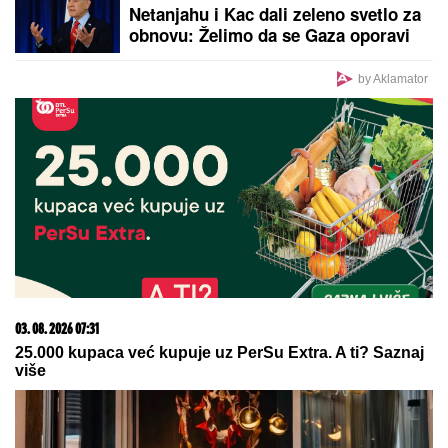
(VIDEO) TRUDNA ANITA DOVEZLA LUKU NA PINK
Strasno se grle i ljube u kolima, ne pušta ga: Blista
pred porođaj