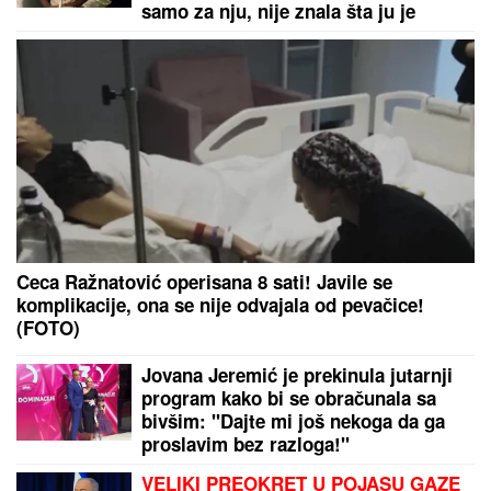
TRAGIČAN KRAJ POTRAGE KOD BORČE:
Ronioci
izvukli telo mladića koji je noćas nestao u vodi i
mulju
NEDELjNI HOROSKOP OD 9. DO 15. AVGUSTA:
Ovna očekuje sudbinski susret, Lava "španska
serija" u ljubavi, Strelca uvećanje prihoda
by Aklamator
PREPORUKA ZA VAS