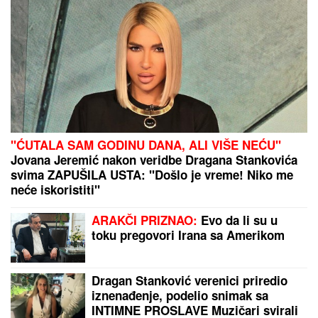
Aneli Ahmić ostala bez 30.000 posle Elite 9! "Novac
je otišao kome je potrebniji, a ne njoj koja ga baca!"