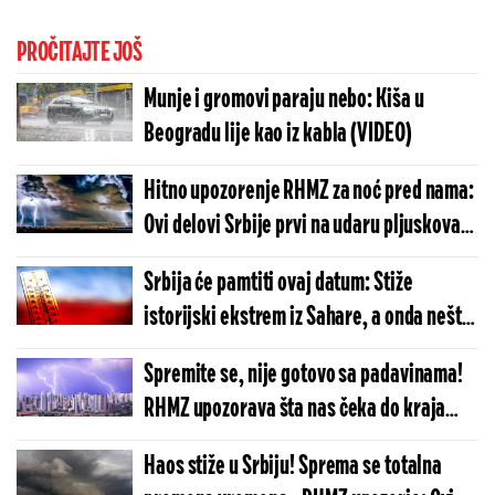
PROČITAJTE JOŠ
Munje i gromovi paraju nebo: Kiša u
Beogradu lije kao iz kabla (VIDEO)
Hitno upozorenje RHMZ za noć pred nama:
Ovi delovi Srbije prvi na udaru pljuskova,
a uskoro sledi temperaturni šok!
Srbija će pamtiti ovaj datum: Stiže
istorijski ekstrem iz Sahare, a onda nešto
potpuno neočekivano - Goreće i nebo i
Spremite se, nije gotovo sa padavinama!
zemlja (MAPA)
RHMZ upozorava šta nas čeka do kraja
dana, tri regiona na udaru!
Haos stiže u Srbiju! Sprema se totalna