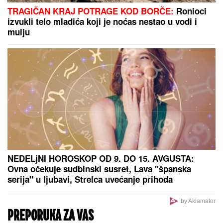
(FOTO) NAKON RAZVODA POTPUNO POSVEĆEN
NASLEDNICI
Miodrag Dragičević objavio fotografiju
ćerke, Vasilija je mamina slika i prilika
MUŠKARAC SKOČIO U DUNAV I
NESTAO
Užas kod Bele stene: Hteo
da se osveži i nije isplivao