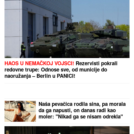
"IZMEĐU JELENE I MENE NIKADA
NIŠTA NIJE BILO"
Goran Ratković
Rale se oglasio nakon što je Ana
pretila Slobinoj ženi: "Našao sam se
između prijatelja i žene koju volim
najviše na svetu!"
(VIDEO) MARIJANA MATEUS ĐUSKA
ISPRED BINE
Uhvatili smo je na
Cecinom koncertu, u miniću
pokazala izvajane noge, u publici i