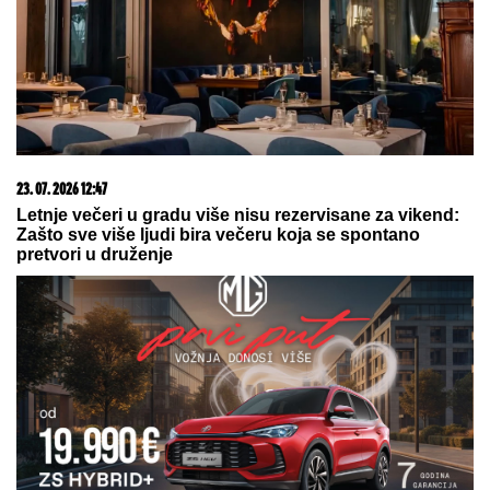
(FOTO) BILA U KANDŽAMA DROGE,
DECA NISU IMALA ODEĆU
Pevačica
promenila život iz korena, pa
pokazala kako sada izgleda: "Bez
filtera"