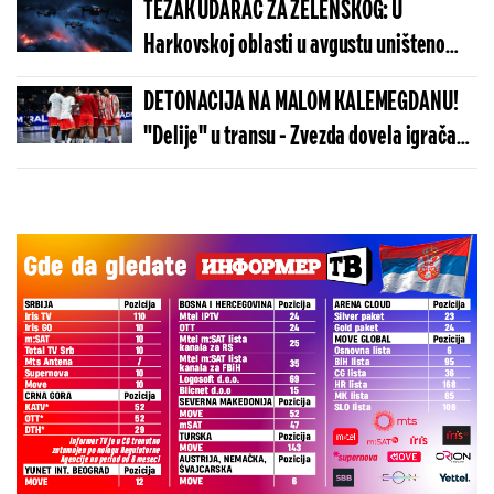
TEŽAK UDARAC ZA ZELENSKOG: U
Harkovskoj oblasti u avgustu uništeno
više od 100 „baba jaga“
DETONACIJA NA MALOM KALEMEGDANU!
"Delije" u transu - Zvezda dovela igrača
Real Madrida!