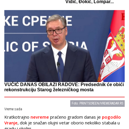
Vidić, Đokić, Lompar...
VUČIĆ DANAS OBILAZI RADOVE: Predsednik će obići
rekonstrukciju Starog železničkog mosta
Foto: PRINTSCREEN/VREMERADAR.RS
Vreme sada
Kratkotrajno
nevreme
praćeno gradom danas je
pogodilo
Vranje
, dok je snažan olujni vetar oborio nekoliko stabala u
gradu i okolini.