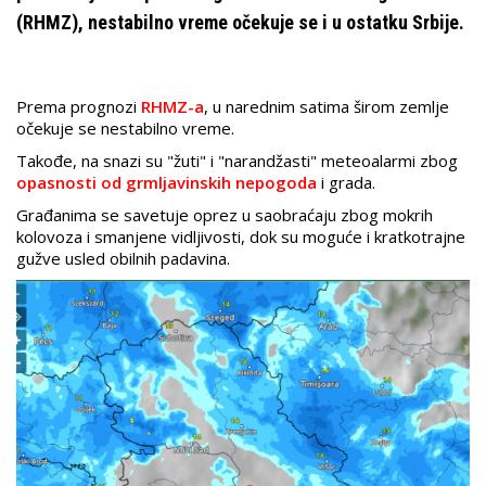
(RHMZ), nestabilno vreme očekuje se i u ostatku Srbije.
Prema prognozi
RHMZ-a
, u narednim satima širom zemlje
očekuje se nestabilno vreme.
Takođe, na snazi su "žuti" i "narandžasti" meteoalarmi zbog
opasnosti od grmljavinskih nepogoda
i grada.
Građanima se savetuje oprez u saobraćaju zbog mokrih
kolovoza i smanjene vidljivosti, dok su moguće i kratkotrajne
gužve usled obilnih padavina.