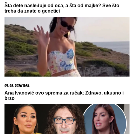
Dnevni horoskop za nedelju, 9.
avgust: Jarac gura ISTINU POD
TEPIH, a NJIH čeka poslovna prilika
kakva stiže jednom u životu