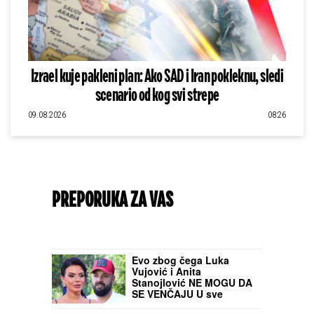
Izrael kuje pakleni plan: Ako SAD i Iran pokleknu, sledi
scenario od kog svi strepe
09.08.2026
08:26
PREPORUKA ZA VAS