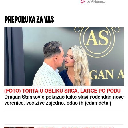
NOVI NADAL GAZI SVE
PRED SOBOM!
Španac
počistio Lehečku i otišao
u četvrtfinale Montreala