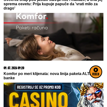
samo za nju, nije znala šta ju je
snašlo: "Najlepše uspomene"
Ceca Ražnatović operisana 8 sati! Javile se
komplikacije, ona se nije odvajala od pevačice!
(FOTO)
VIDEO
Jovana Jeremić je prekinula jutarnji
program kako bi se obračunala sa
bivšim: "Dajte mi još nekoga da ga
proslavim bez razloga!"
VELIKI PREOKRET U POJASU GAZE