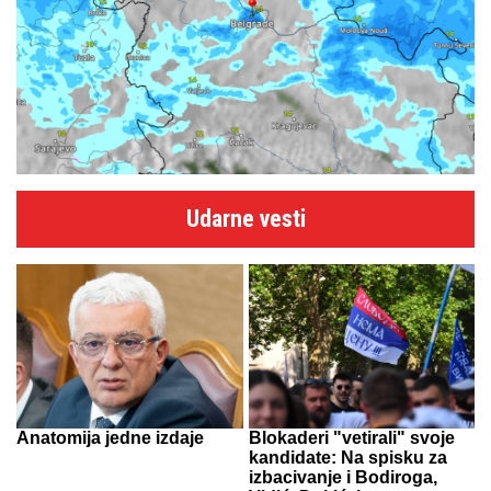
Udarne vesti
Anatomija jedne izdaje
Blokaderi "vetirali" svoje
kandidate: Na spisku za
izbacivanje i Bodiroga,