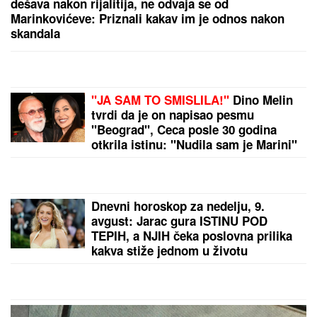
redovne trupe: Odnose sve, od municije do
naoružanja – Berlin u PANICI!
Naša pevačica rodila sina, pa morala
da ga napusti, on danas radi kao
moler: "Nikad ga se nisam odrekla"