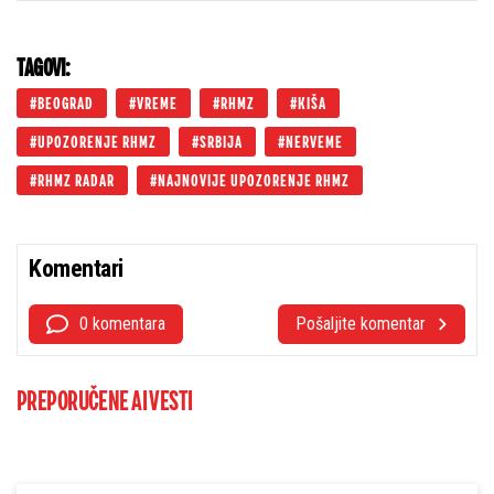
stepena
TAGOVI:
BEOGRAD
VREME
RHMZ
KIŠA
UPOZORENJE RHMZ
SRBIJA
NERVEME
RHMZ RADAR
NAJNOVIJE UPOZORENJE RHMZ
Komentari
0 komentara
Pošaljite komentar
PREPORUČENE AI VESTI