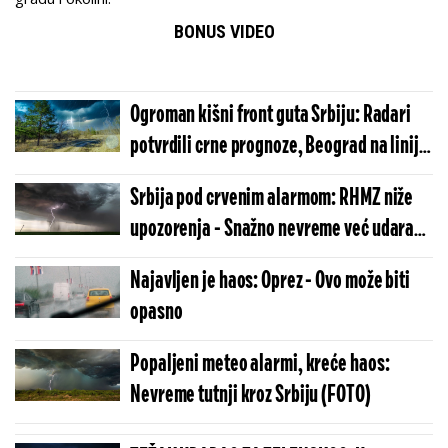
BONUS VIDEO
Ogroman kišni front guta Srbiju: Radari
potvrdili crne prognoze, Beograd na liniji
udara za par sati!
Srbija pod crvenim alarmom: RHMZ niže
upozorenja - Snažno nevreme već udara
ove gradove
Najavljen je haos: Oprez - Ovo može biti
opasno
Popaljeni meteo alarmi, kreće haos:
Nevreme tutnji kroz Srbiju (FOTO)