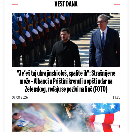
VEST DANA
"Je*eš taj ukrajinski ološ, spalite ih": Strašnije ne
može - Albanci u Prištini krenuli u opšti udar na
Zelenskog, ređaju se pozivi na linč (FOTO)
09.08.2026
11:35