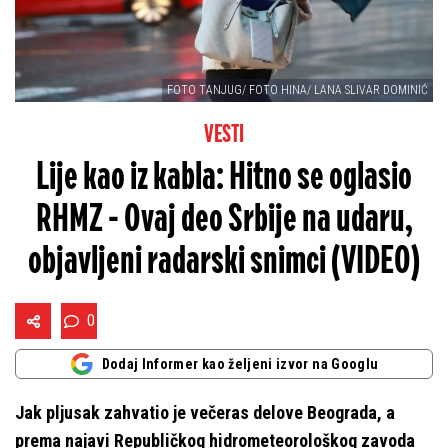
FOTO TANJUG/ FOTO HINA/ LANA SLIVAR DOMINIĆ
VESTI
Lije kao iz kabla: Hitno se oglasio
RHMZ - Ovaj deo Srbije na udaru,
objavljeni radarski snimci (VIDEO)
0
Dodaj Informer kao željeni izvor na Googlu
Jak pljusak zahvatio je večeras delove Beograda, a
prema najavi Republičkog hidrometeorološkog zavoda