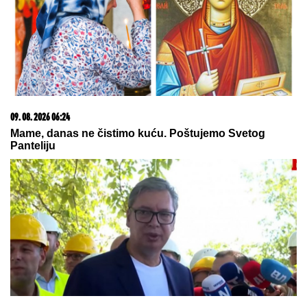
(FOTO) "MAJA SVE PLAĆA"
Asmin priznao šta se
dešava nakon rijalitija, ne odvaja se od
Marinkovićeve: Priznali kakav im je odnos nakon
skandala