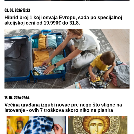
"HOĆEŠ TI DA SE SKIDAŠ ILI JA DA
TE SKINEM?"
Pevačica doživela
jezivo zlostavljanje, o traumi samo
jednom govorila: "Ceo dan sam bila
zaključana"