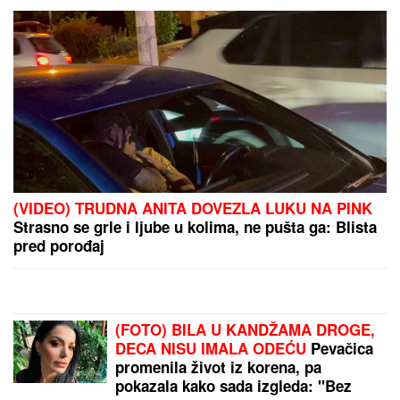
Slavni glumac SMRŠAO 90 KG,
njegova transformacija šokirala
fanove - IZGLEDA
NEPREPOZNATLJIVO: Zahvaljujući
ovom režimu uspeo je da se
PREPOLOVI