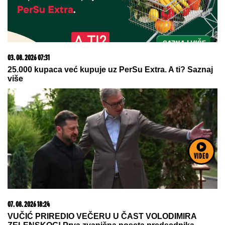
07. 08. 2026 18:33
POGREŠNA RAČUNICA U KIJEVU: Gde je Zelenski
napravio ključnu grešku u odnosima sa Trampom
VIDEO