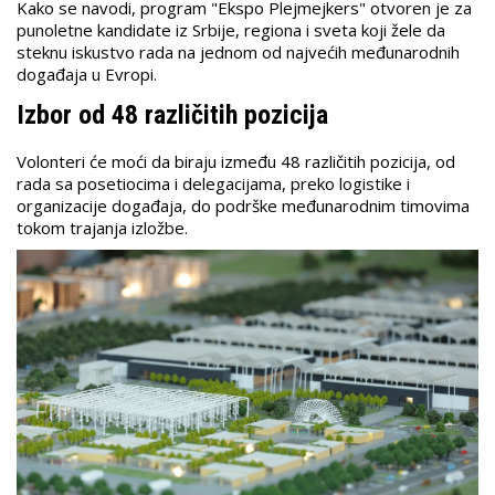
Kako se navodi, program "Ekspo Plejmejkers" otvoren je za
punoletne kandidate iz Srbije, regiona i sveta koji žele da
steknu iskustvo rada na jednom od najvećih međunarodnih
događaja u Evropi.
Izbor od 48 različitih pozicija
Volonteri će moći da biraju između 48 različitih pozicija, od
rada sa posetiocima i delegacijama, preko logistike i
organizacije događaja, do podrške međunarodnim timovima
tokom trajanja izložbe.