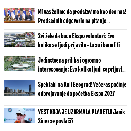
Mi vas želimo da predstavimo kao deo nas!
Predsednik odgovorio na pitanje
studentkinje u vezi sa volontiranjem na
Svi žele da budu Ekspo volonteri: Evo
Ekspu (FOTO)
koliko se ljudi prijavilo - tu su i benefiti
Jedinstvena prilika i ogromno
interesovanje: Evo koliko ljudi se prijavilo
za volontiranje na Ekspu prvog dana
Spektakl na Kuli Beograd! Večeras počinje
odbrojavanje do početka Ekspa 2027
VEST KOJA JE UZDRMALA PLANETU! Janik
Siner se povlači?