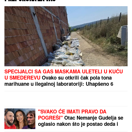
Ekspo karavan stigao u
Sremsku Mitrovicu
(FOTO)
U GUČI SE NE ŠTEDE NI
PLUĆA NI DUŠA:
Himnom