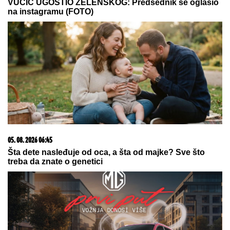
06. 08. 2026 09:39
Marija (3) se igrala u dvorištu i samo je nestala: Posle
42 godine otac je pronašao, zanemeo je kada je saznao
gde je bila
06. 08. 2026 07:08
Evo u kojim banjama važi vaučer od 10.000 dinara -
kompletan spisak destinacija u Srbiji