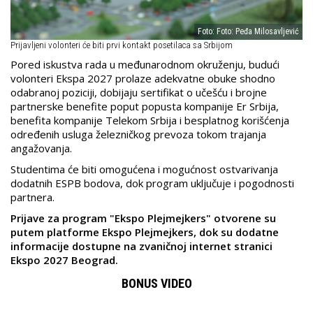
Foto: Foto: Peđa Milosavljević
Prijavljeni volonteri će biti prvi kontakt posetilaca sa Srbijom
Pored iskustva rada u međunarodnom okruženju, budući
volonteri Ekspa 2027 prolaze adekvatne obuke shodno
odabranoj poziciji, dobijaju sertifikat o učešću i brojne
partnerske benefite poput popusta kompanije Er Srbija,
benefita kompanije Telekom Srbija i besplatnog korišćenja
određenih usluga železničkog prevoza tokom trajanja
angažovanja.
Studentima će biti omogućena i mogućnost ostvarivanja
dodatnih ESPB bodova, dok program uključuje i pogodnosti
partnera.
Prijave za program "Ekspo Plejmejkers" otvorene su
putem platforme Ekspo Plejmejkers, dok su dodatne
informacije dostupne na zvaničnoj internet stranici
Ekspo 2027 Beograd.
BONUS VIDEO