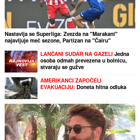
Zaboravite na tupe noževe: Uz ovaj trik sa
poklopcima biće OŠTRI KAO BRIJAČ za samo jedan
minut
NOVI
DETALjI JEZIVOG UBISTVA NA
NOVOM BEOGRADU: Komšije
progovorile, trvde da je ovo
pozadina cele priče (FOTO/VIDEO)
Pričalo se da ima nešto sa njegovim
OCEM, a sada ga PRIMILA U STAN i