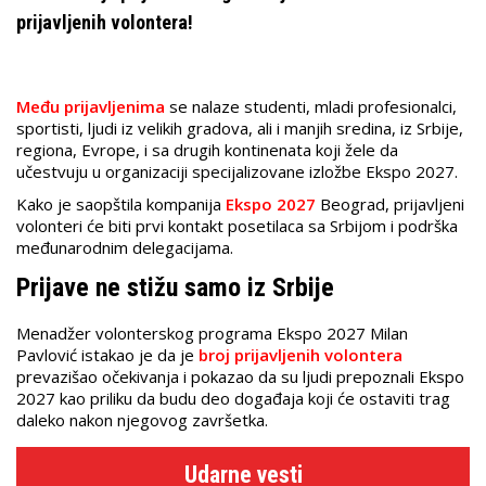
prijavljenih volontera!
Među prijavljenima
se nalaze studenti, mladi profesionalci,
sportisti, ljudi iz velikih gradova, ali i manjih sredina, iz Srbije,
regiona, Evrope, i sa drugih kontinenata koji žele da
učestvuju u organizaciji specijalizovane izložbe Ekspo 2027.
Kako je saopštila kompanija
Ekspo 2027
Beograd, prijavljeni
volonteri će biti prvi kontakt posetilaca sa Srbijom i podrška
međunarodnim delegacijama.
Prijave ne stižu samo iz Srbije
Menadžer volonterskog programa Ekspo 2027 Milan
Pavlović istakao je da je
broj prijavljenih volontera
prevazišao očekivanja i pokazao da su ljudi prepoznali Ekspo
2027 kao priliku da budu deo događaja koji će ostaviti trag
daleko nakon njegovog završetka.
Udarne vesti