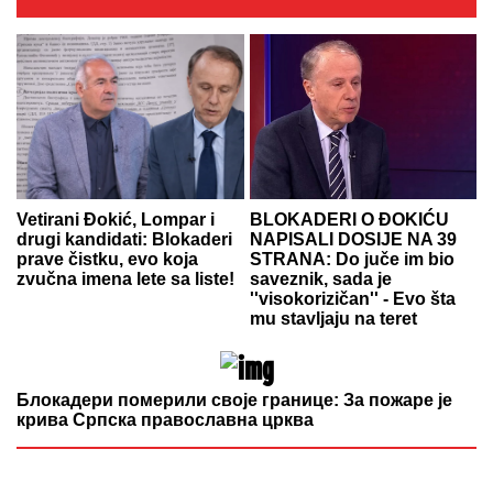
Vetirani Đokić, Lompar i
BLOKADERI O ĐOKIĆU
drugi kandidati: Blokaderi
NAPISALI DOSIJE NA 39
prave čistku, evo koja
STRANA: Do juče im bio
zvučna imena lete sa liste!
saveznik, sada je
''visokorizičan'' - Evo šta
mu stavljaju na teret
Блокадери померили своје границе: За пожаре је
крива Српска православна црква