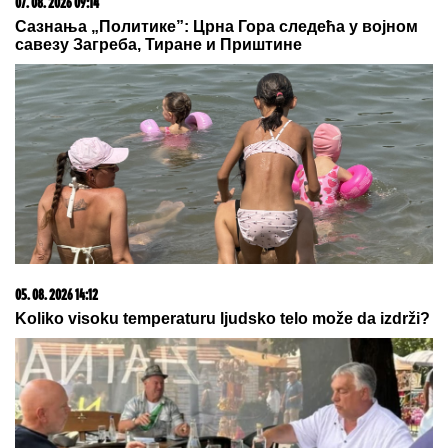
AMERIKANCI ZAPOČELI
EVAKUACIJU:
Doneta hitna odluka
SELI SE U STAN SA BIVŠOM ŽENOM
Glumac nakon
razvoda doneo neobičnu odluku, a sada pokazao
kako napreduju renovacije: "Nadgledanje"
Slavnog pevača UNIŠTILA JE
ZAVISNOST, ni rođena ćerka ga nije