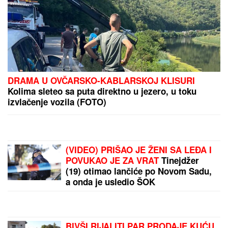
UDARI VETRA DOSTIŽU I 198 KILOMETARA NA
ČAS:
Otkazani letovi, stotinama hiljada ljudi
naređena hitna evakuacija zbog "Delfina" (VIDEO)