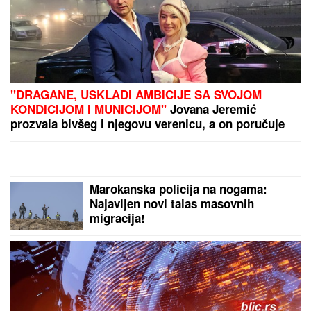
FOLK PEVAČICA POSETILA RODNO MESTO NA
KOSOVU
Pokazala kuću u kojoj je odrasla, a malo ko
zna da je pre estrade radila kao NASTAVNICA:
"Svaki put plačem" (VIDEO)
Srbija je u polufinalu Svetskog
prvenstva, sledeća je Hrvatska