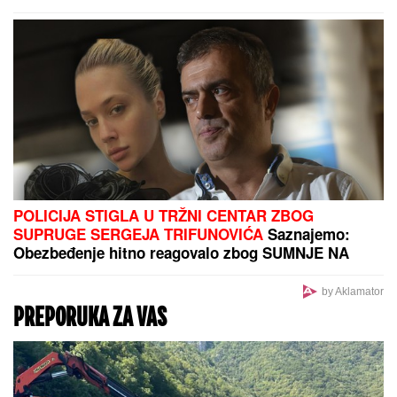
Marokanska policija na nogama:
Najavljen novi talas masovnih
migracija!
LANČANI SUDAR NA GAZELI
Jedna osoba odmah
prevezena u bolnicu, stvaraju se gužve