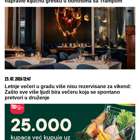
05. 08. 2026 06:45
Šta dete nasleđuje od oca, a šta od majke? Sve što
treba da znate o genetici
03. 08. 2026 13:23
Hibrid broj 1 koji osvaja Evropu, sada po specijalnoj
akcijskoj ceni od 19.990€ do 31.8.