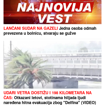
OVDE VEĆ
PLjUŠTI I GRMI! STIŽE
NEVREME: Evo gde se do kraja dana
u Srbiji očekuju pljuskovi sa
grmljavinom
"DRAGANE, USKLADI AMBICIJE SA SVOJOM
KONDICIJOM I MUNICIJOM"
Jovana Jeremić
prozvala bivšeg i njegovu verenicu, a on poručuje
šta mu je JEDINO VAŽNO: "U tome je istina"