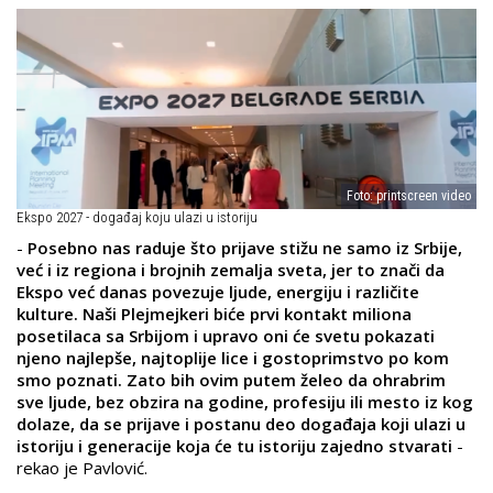
Foto: printscreen video
Ekspo 2027 - događaj koju ulazi u istoriju
-
Posebno nas raduje što prijave stižu ne samo iz Srbije,
već i iz regiona i brojnih zemalja sveta, jer to znači da
Ekspo već danas povezuje ljude, energiju i različite
kulture. Naši Plejmejkeri biće prvi kontakt miliona
posetilaca sa Srbijom i upravo oni će svetu pokazati
njeno najlepše, najtoplije lice i gostoprimstvo po kom
smo poznati. Zato bih ovim putem želeo da ohrabrim
sve ljude, bez obzira na godine, profesiju ili mesto iz kog
dolaze, da se prijave i postanu deo događaja koji ulazi u
istoriju i generacije koja će tu istoriju zajedno stvarati
-
rekao je Pavlović.