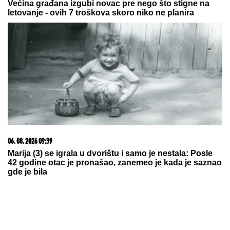
05. 08. 2026 14:12
Koliko visoku temperaturu ljudsko telo može da izdrži?
07. 08. 2026 18:02
VIKTOR ORBAN NA SABORU TRUBAČA U GUČI:
Uživao u pečenju, svadbarskom kupusu i hajdučkim
ćevapima (FOTO)