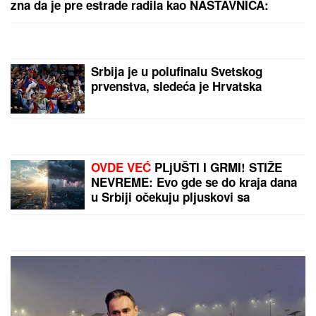
SPECIJALCI SA GAS MASKAMA ULETELI U KUĆU
U SMEDEREVU
Ovako su otkrili čak pola tona
marihuane u ilegalnoj laboratoriji: Uhapšeno 6
osoba (FOTO, VIDEO)
"SVAKO ĆE IMATI PRAVO DA
POGREŠI"
Otac Nemanje Gudelja se
oglasio nakon što je postao deda i
otkrio kakvi su odnosi u porodici -
sad je sve jasno
"ZLO ĆE SE PRETVARATI DA JE
DOBRO"
Dea Đurđević iznenadila
objavom, voditeljka podelila savet:
"Kad god vidiš zlo, veruj da je zlo"