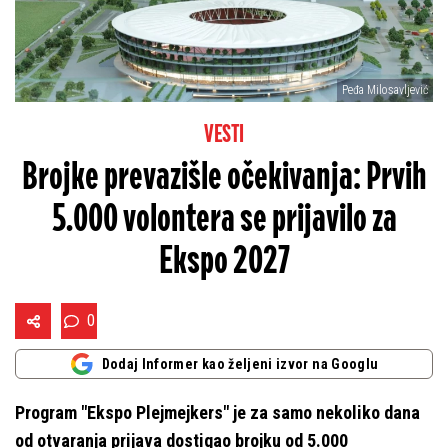
Peđa Milosavljević
VESTI
Brojke prevazišle očekivanja: Prvih
5.000 volontera se prijavilo za
Ekspo 2027
0
Dodaj Informer kao željeni izvor na Googlu
Program "Ekspo Plejmejkers" je za samo nekoliko dana
od otvaranja prijava dostigao brojku od 5.000