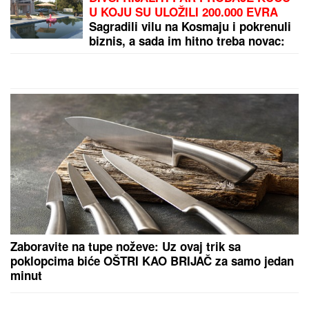
POLICIJA STIGLA U TRŽNI CENTAR ZBOG
SUPRUGE SERGEJA TRIFUNOVIĆA
Saznajemo:
Obezbeđenje hitno reagovalo zbog SUMNJE NA
KRAĐU, pa joj pisali krivičnu prijavu
by Aklamator
PREPORUKA ZA VAS
DRAMA U OVČARSKO-KABLARSKOJ KLISURI
Kolima sleteo sa puta direktno u jezero, u toku
izvlačenje vozila (FOTO)