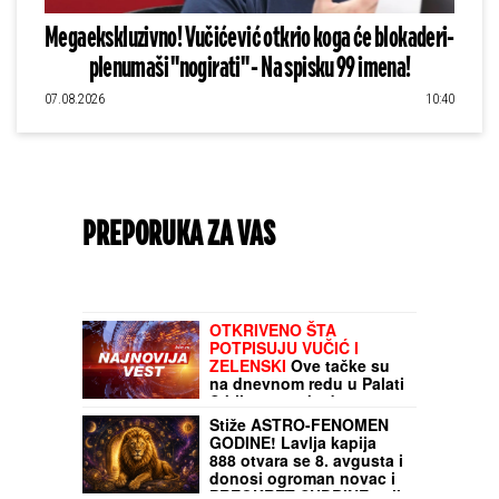
Megaekskluzivno! Vučićević otkrio koga će blokaderi-
plenumaši "nogirati" - Na spisku 99 imena!
07.08.2026
10:40
PREPORUKA ZA VAS