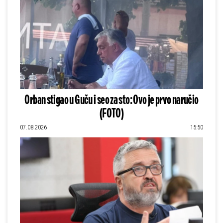
Orban stigao u Guču i seo za sto: Ovo je prvo naručio
(FOTO)
07.08.2026
15:50