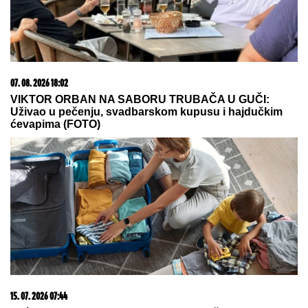
prepoznala: Bezuslovna ljubav jedne
žene promenila mu je ŽIVOT IZ
KORENA
EU
pojačava pritisak na Moskvu:
Kaja Kalas najavila nove sankcije
zbog napada na Ukrajinu!
by Aklamator
07. 08. 2026 09:14
Сазнања „Политике”: Црна Гора следећа у војном
савезу Загреба, Тиране и Приштине