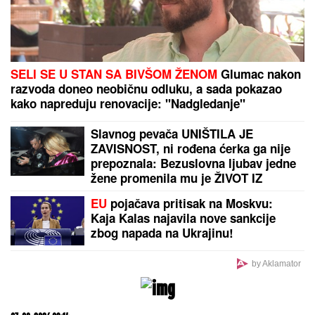
sve mu je bliža: SNIMAK STANIJE I
BIVŠEG CIMERA USIJAO MREŽE!
(VIDEO)
Nastavlja se Superliga: Zvezda na "Marakani"
najavljuje meč sezone, Partizan na "Čairu"
LANČANI SUDAR NA GAZELI
Jedna
osoba odmah prevezena u bolnicu,
stvaraju se gužve