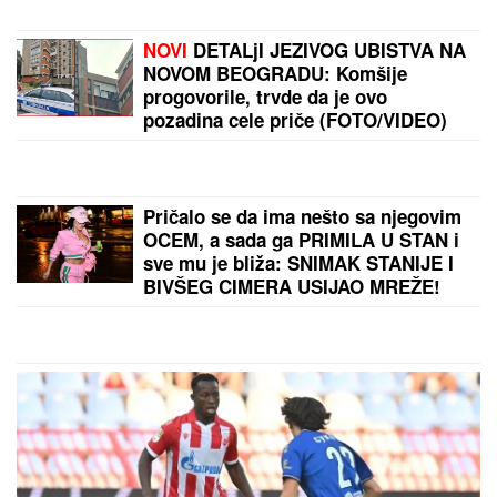
(VIDEO) PRIŠAO JE ŽENI SA LEĐA I
POVUKAO JE ZA VRAT
Tinejdžer
(19) otimao lančiće po Novom Sadu,
a onda je usledio ŠOK
BIVŠI RIJALITI PAR PRODAJE KUĆU
U KOJU SU ULOŽILI 200.000 EVRA
Sagradili vilu na Kosmaju i pokrenuli
biznis, a sada im hitno treba novac:
"To je razlog prodaje"