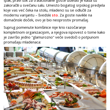
Ipak, pravi šok za tradicionalne goste usledio je kada su
zakoračili u svečanu salu. Umesto bogatog srpskog predjela
koje vas već čeka na stolu, mladenci su se odlučili za
modernu varijantu – švedski
sto
. Za goste navikle na
domaćinski doček, ovo je bio neoprostiv promašaj.
Suprug pomenute komšinice nije krio razočaranje
kompletnom organizacijom, a njegova ispovest o tome kako
je završio jedno "glamurozno" veče svedoči o potpunom
promašaju mladenaca: