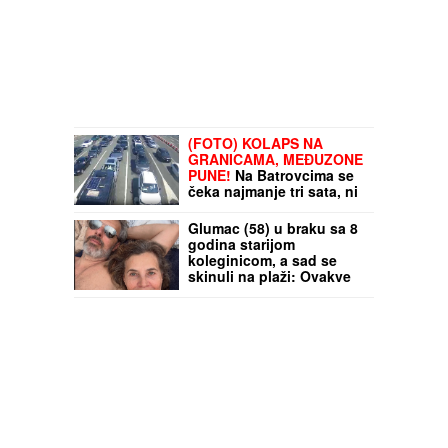
(FOTO) KOLAPS NA
GRANICAMA, MEĐUZONE
PUNE!
Na Batrovcima se
čeka najmanje tri sata, ni
na drugim prelazima nije
bolje: Nadležni izdali
Glumac (58) u braku sa 8
HITNO UPOZORENJE za
godina starijom
vozače!
koleginicom, a sad se
skinuli na plaži: Ovakve
ih nikada niste videli,
Marija Karan reagovala