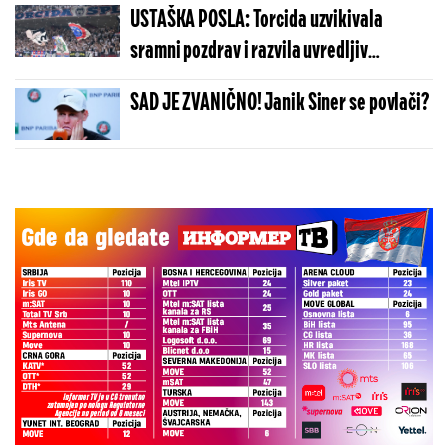
USTAŠKA POSLA: Torcida uzvikivala
sramni pozdrav i razvila uvredljiv
transparent o Srbima i Oluji
SAD JE ZVANIČNO! Janik Siner se povlači?