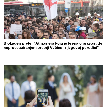
Blokaderi prete; "Atmosfera koju je kreiralo pravosuđe
neprocesuiranjem pretnji Vučiću i njegovoj porodici"