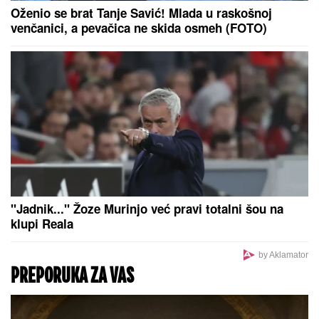
Oženio se brat Tanje Savić! Mlada u raskošnoj
venčanici, a pevačica ne skida osmeh (FOTO)
"Jadnik..." Žoze Murinjo već pravi totalni šou na
klupi Reala
by Aklamator
PREPORUKA ZA VAS