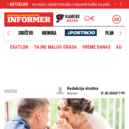
razvili trobojku i napravili ludilo na putu
• AKTUELNO
Ovo će da odjekne, novi as Zvezd
DRUŠTVO
HRONIKA
PLANETA
EXATLON
TAJNE MALOG GRADA
VREME DANAS
AUTOM
Redakcija društva
DRUŠTVO
17:02
21.05.2026
Novinar