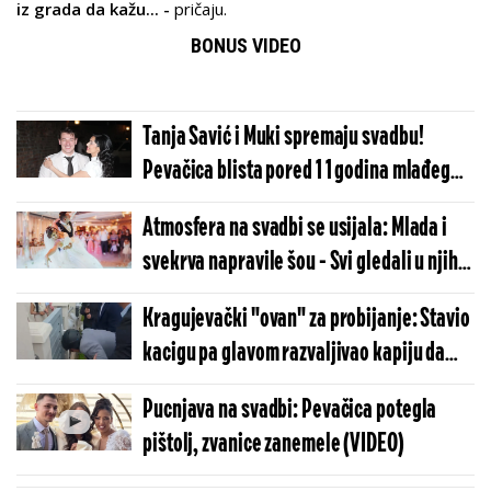
iz grada da kažu... -
pričaju.
BONUS VIDEO
Tanja Savić i Muki spremaju svadbu!
Pevačica blista pored 1 1 godina mlađeg
verenika
Atmosfera na svadbi se usijala: Mlada i
svekrva napravile šou - Svi gledali u njih
(VIDEO)
Kragujevački "ovan" za probijanje: Stavio
kacigu pa glavom razvaljivao kapiju da
kupi mladu (VIDEO)
Pucnjava na svadbi: Pevačica potegla
pištolj, zvanice zanemele (VIDEO)