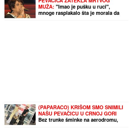
PEVAČICA ZATEKLA MRTVOG
MUŽA:
"Imao je pušku u ruci",
mnoge rasplakalo šta je morala da
radi 40 dana nakon njegove smrti
(PAPARACO) KRIŠOM SMO SNIMILI
NAŠU PEVAČICU U CRNOJ GORI
Bez trunke šminke na aerodromu,
pojavila se u ovom izdanju: Društvo
joj pravi poznati muškarac