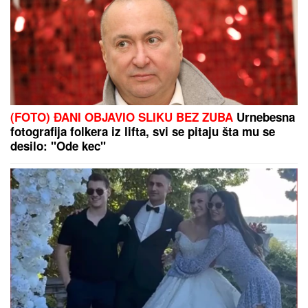
(FOTO) ĐANI OBJAVIO SLIKU BEZ ZUBA
Urnebesna
fotografija folkera iz lifta, svi se pitaju šta mu se
desilo: "Ode kec"