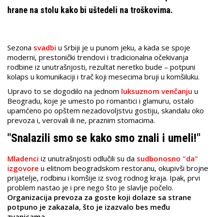
hrane na stolu kako bi uštedeli na troškovima.
Sezona
svadbi
u Srbiji je u punom jeku, a kada se spoje
moderni, prestonički trendovi i tradicionalna očekivanja
rodbine iz unutrašnjosti, rezultat neretko bude – potpuni
kolaps u komunikaciji i trač koji mesecima bruji u komšiluku.
Upravo to se dogodilo na jednom
luksuznom venčanju
u
Beogradu, koje je umesto po romantici i glamuru, ostalo
upamćeno po opštem nezadovoljstvu gostiju, skandalu oko
prevoza i, verovali ili ne, praznim stomacima.
"Snalazili smo se kako smo znali i umeli!"
Mladenci
iz unutrašnjosti odlučili su da
sudbonosno "da"
izgovore
u elitnom beogradskom restoranu, okupivši brojne
prijatelje, rodbinu i komšije iz svog rodnog kraja. Ipak, prvi
problem nastao je i pre nego što je slavlje počelo.
Organizacija prevoza za goste koji dolaze sa strane
potpuno je zakazala, što je izazvalo bes među
zvanicama.