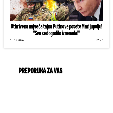
Otkrivena najveća tajna Putinove posete Marijupolju!
"Sve se dogodilo iznenada!"
10.08.2026
06:20
PREPORUKA ZA VAS