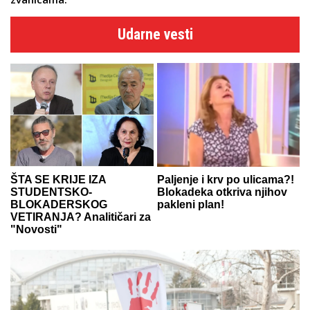
Udarne vesti
ŠTA SE KRIJE IZA
Paljenje i krv po ulicama?!
STUDENTSKO-
Blokadeka otkriva njihov
BLOKADERSKOG
pakleni plan!
VETIRANJA? Analitičari za
"Novosti"