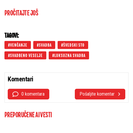
PROČITAJTE JOŠ
TAGOVI:
VENČANJE
SVADBA
ŠVEDSKI STO
SVADBENO VESELJE
LUKSUZNA SVADBA
Komentari
0 komentara
Pošaljite komentar
PREPORUČENE AI VESTI