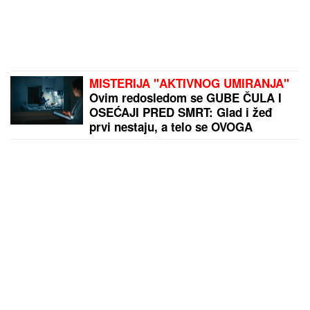
MISTERIJA "AKTIVNOG UMIRANJA"
Ovim redosledom se GUBE ČULA I
OSEĆAJI PRED SMRT: Glad i žeđ
prvi nestaju, a telo se OVOGA
POSLEDNJE ODRIČE, tvrde
NEURONAUČNICI