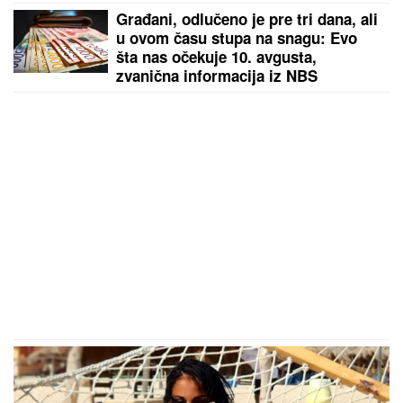
Građani, odlučeno je pre tri dana, ali
u ovom času stupa na snagu: Evo
šta nas očekuje 10. avgusta,
zvanična informacija iz NBS