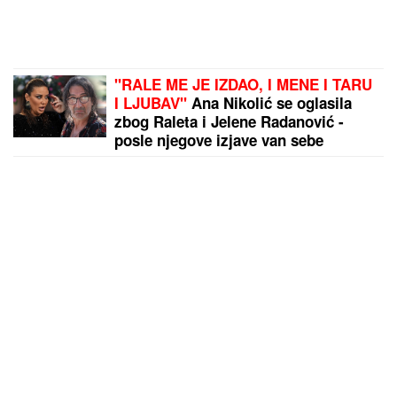
"RALE ME JE IZDAO, I MENE I TARU
I LJUBAV"
Ana Nikolić se oglasila
zbog Raleta i Jelene Radanović -
posle njegove izjave van sebe