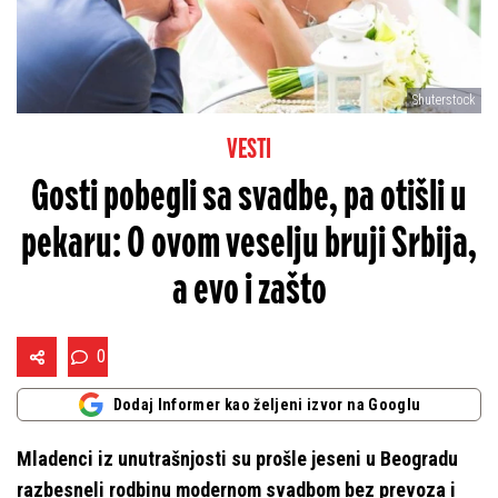
Shuterstock
VESTI
Gosti pobegli sa svadbe, pa otišli u
pekaru: O ovom veselju bruji Srbija,
a evo i zašto
0
Dodaj Informer kao željeni izvor na Googlu
Mladenci iz unutrašnjosti su prošle jeseni u Beogradu
razbesneli rodbinu modernom svadbom bez prevoza i