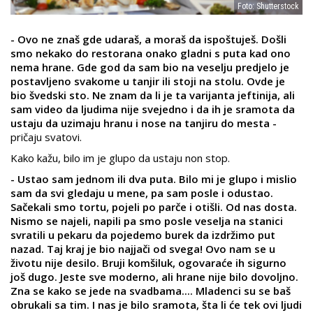
Foto: Shutterstock
- Ovo ne znaš gde udaraš, a moraš da ispoštuješ. Došli
smo nekako do restorana onako gladni s puta kad ono
nema hrane. Gde god da sam bio na veselju predjelo je
postavljeno svakome u tanjir ili stoji na stolu. Ovde je
bio švedski sto. Ne znam da li je ta varijanta jeftinija, ali
sam video da ljudima nije svejedno i da ih je sramota da
ustaju da uzimaju hranu i nose na tanjiru do mesta -
pričaju svatovi.
Kako kažu, bilo im je glupo da ustaju non stop.
- Ustao sam jednom ili dva puta. Bilo mi je glupo i mislio
sam da svi gledaju u mene, pa sam posle i odustao.
Sačekali smo tortu, pojeli po parče i otišli. Od nas dosta.
Nismo se najeli, napili pa smo posle veselja na stanici
svratili u pekaru da pojedemo burek da izdržimo put
nazad. Taj kraj je bio najjači od svega! Ovo nam se u
životu nije desilo. Bruji komšiluk, ogovaraće ih sigurno
još dugo. Jeste sve moderno, ali hrane nije bilo dovoljno.
Zna se kako se jede na svadbama.... Mladenci su se baš
obrukali sa tim. I nas je bilo sramota, šta li će tek ovi ljudi