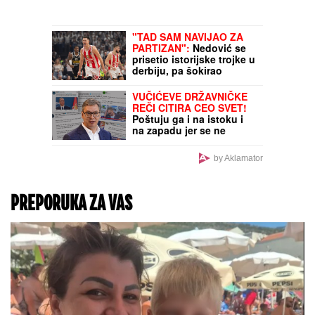
"TAD SAM NAVIJAO ZA
PARTIZAN":
Nedović se
prisetio istorijske trojke u
derbiju, pa šokirao
košarkašku javnost!
VUČIĆEVE DRŽAVNIČKE
REČI CITIRA CEO SVET!
Poštuju ga i na istoku i
na zapadu jer se ne
dodvorava nikome, već
misli jedino na Srbiju!
by Aklamator
(FOTO)
PREPORUKA ZA VAS