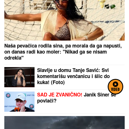
Naša pevačica rodila sina, pa morala da ga napusti,
on danas radi kao moler: "Nikad ga se nisam
odrekla"
Slavlje u domu Tanje Savić: Svi
komentarišu venčanicu i šlic do
kuka! (Foto)
VIDEO
SAD JE ZVANIČNO!
Janik Siner se
povlači?