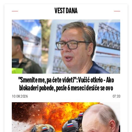
VEST DANA
"Smenite me, pa ćete videti": Vučić otkrio - Ako
blokaderi pobede, posle 6 meseci desiće se ovo
10.08.2026
07:33