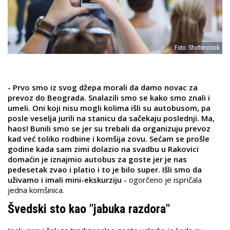
Foto: Shutterstock
- Prvo smo iz svog džepa morali da damo novac za
prevoz do Beograda. Snalazili smo se kako smo znali i
umeli. Oni koji nisu mogli kolima išli su autobusom, pa
posle veselja jurili na stanicu da sačekaju poslednji. Ma,
haos! Bunili smo se jer su trebali da organizuju prevoz
kad već toliko rodbine i komšija zovu. Sećam se prošle
godine kada sam zimi dolazio na svadbu u Rakovici
domaćin je iznajmio autobus za goste jer je nas
pedesetak zvao i platio i to je bilo super. Išli smo da
uživamo i imali mini-ekskurziju -
ogorčeno je ispričala
jedna komšinica.
Švedski sto kao "jabuka razdora"