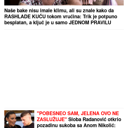
Naše bake nisu imale klimu, ali su znale kako da
RASHLADE KUĆU tokom vrućina: Trik je potpuno
besplatan, a ključ je u samo JEDNOM PRAVILU
"POBESNEO SAM, JELENA OVO NE
ZASLUŽUJE"
Sloba Radanović otkrio
pozadinu sukoba sa Anom Nikolić: