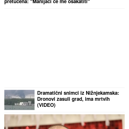
pretučena: "Manijaci će me osakatiti"
Dramatični snimci iz Nižnjekamska:
Dronovi zasuli grad, ima mrtvih
(VIDEO)