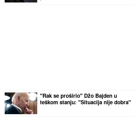
"Ja sam joj rekao da to uradi"
"Rak se proširio" Džo Bajden u
teškom stanju: "Situacija nije dobra"