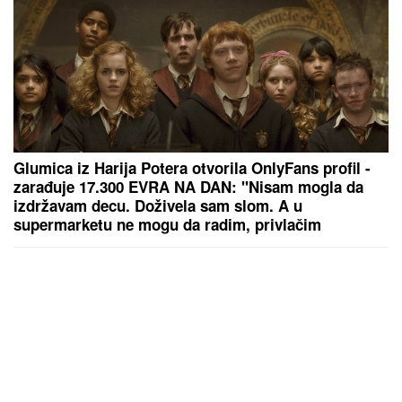
Glumica iz Harija Potera otvorila OnlyFans profil -
zarađuje 17.300 EVRA NA DAN: "Nisam mogla da
izdržavam decu. Doživela sam slom. A u
supermarketu ne mogu da radim, privlačim
ogromnu pažnju"