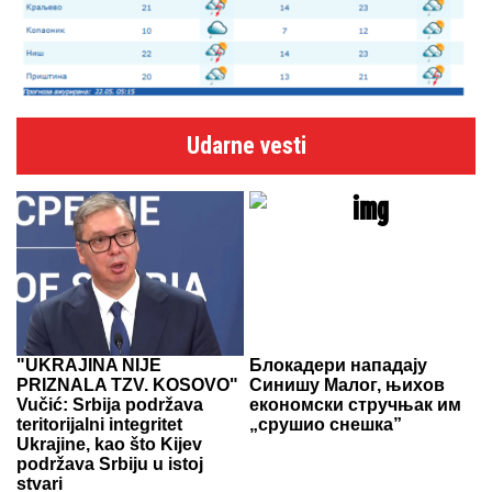
Udarne vesti
"UKRAJINA NIJE
Блокадери нападају
PRIZNALA TZV. KOSOVO"
Синишу Малог, њихов
Vučić: Srbija podržava
економски стручњак им
teritorijalni integritet
„срушио снешка”
Ukrajine, kao što Kijev
podržava Srbiju u istoj
stvari