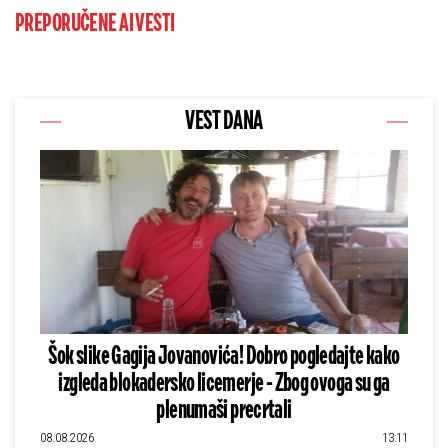
PREPORUČENE AI VESTI
VEST DANA
Šok slike Gagija Jovanovića! Dobro pogledajte kako
izgleda blokadersko licemerje - Zbog ovoga su ga
plenumaši precrtali
08.08.2026
13:11