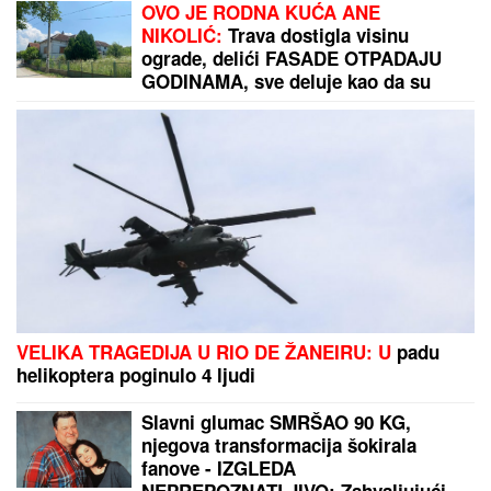
DRAMA KOD NUKLEARKE U RUMUNIJI:
Evo šta su
komšije uradile zbog niskog vodostaja Dunava
Veliki požar nadomak Beograda! Gori kod
Petrovčića, vatra se vidi iz više pravaca, nebo se