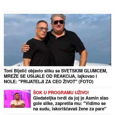
(FOTO) MINI BELA HALJINA I
IZVAJANE NOGE
Ćerka Goce Tržan
objavila sliku iz provoda, mreže se
usijale
Njukasl se oprostio od kapitena: Bruno zvanično
potpisao za Arsenal