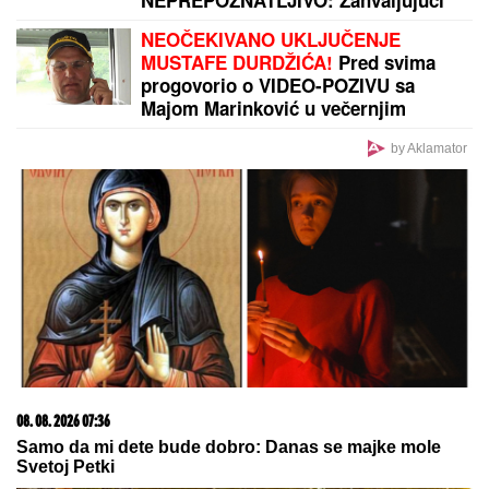
usijalo!
by Aklamator
PREPORUKA ZA VAS
MLADIĆ (21) POSLE TUČE NOŽEM IZBO
MUŠKARCA (32)
Horor kod Sajma u Beogradu:
Policija odmah reagovala