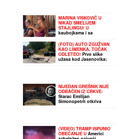
MARINA VISKOVIĆ U
NIKAD SMELIJEM
STAJLINGU! U
kaubojkama i sa
bezobraznim prorezom na
suknji pokazala izvajane
(FOTO) AUTO ZGUŽVAN
noge, a onda je sevnulo i
KAO LIMENKA, TOČAK
više nego što je planirala
ODLETEO!
Prve slike
(Foto)
užasa kod Jasenovika:
Dramatični prizori sa lica
mesta, sumnja se da ima