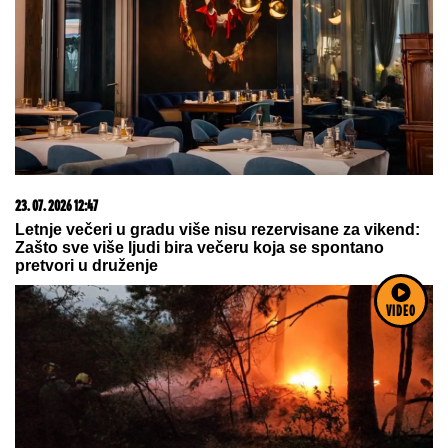
09. 08. 2026 00:00
Oni su promašaj! Maja svim silama brani svoju vezu, pa
osolila po Stanijinom prijateljstvu: Ona nema prijatelje
(VIDEO)
VIDEO
15. 07. 2026 07:44
Većina građana izgubi novac pre nego što stigne na
letovanje - ovih 7 troškova skoro niko ne planira