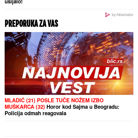
ZEMLjOTRES U SRBIJI! Evo gde se
zatreslo
Otac joj nema ni MOBILNI NI