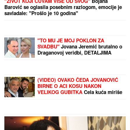
(VIDEO) TRAMP ISPUNIO
OBEĆANJE U
Americi
zabeležen najveći
vatromet u istoriji: Ušao u
Ginisovu knjigu rekorda
PEZNIJE I PLATE RASTU
ZAJEDNO!
Vučić otkrio
kada stiže POVEĆANJE:
"Ovo dosad nismo mogli"
by Aklamator
PREPORUKA ZA VAS