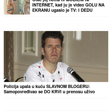
"TO MU JE MOJ POKLON ZA
SVADBU"
Jovana Jeremić brutalno o
Draganovoj veridbi, DETALJIMA
VENČANJA SA TIGROM, žestoko
preti:"Nisam ušla u pekaru da
pravim kiflice" (VIDEO)