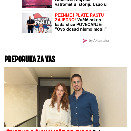
povređenih
NIJEDAN GREŠNIK NIJE
ODBAČEN IZ CRKVE:
Starac Emilijan
Simonopetrit otkriva
zašto čovek ne sme da
izgubi nadu