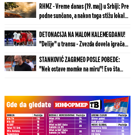
RHMZ - Vreme danas (19. maj) u Srbiji: Pre
podne sunčano, a nakon toga stižu lokalni
pljuskovi, temperature do 23 stepena
DETONACIJA NA MALOM KALEMEGDANU!
"Delije" u transu - Zvezda dovela igrača
Real Madrida!
STANKOVIĆ ZAGRMEO POSLE POBEDE:
"Nek ostave momke na miru"! Evo šta
kaže o isključenju golmana!