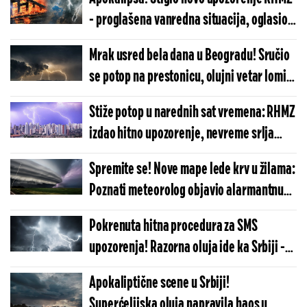
- proglašena vanredna situacija, oglasio
se Dačić (FOTO/VIDEO)
Mrak usred bela dana u Beogradu! Sručio
se potop na prestonicu, olujni vetar lomi
sve, nevreme već protutnjalo kroz ove
Stiže potop u narednih sat vremena: RHMZ
delove
izdao hitno upozorenje, nevreme srlja
direktno u ove delove Srbije
Spremite se! Nove mape lede krv u žilama:
Poznati meteorolog objavio alarmantnu
prognozu - Ovaj deo Srbije na udaru jake
Pokrenuta hitna procedura za SMS
oluje (MAPE)
upozorenja! Razorna oluja ide ka Srbiji -
Oglasio se RHMZ: Ovaj sat ćemo pamtiti
Apokaliptične scene u Srbiji!
(MAPA)
Superćelijska oluja napravila haos u