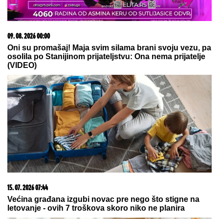
(FOTO) TORTA U OBLIKU SRCA, LATICE PO PODU
Dragan Stanković pokazao kako slavi rođendan nove
verenice, već žive zajedno, odao ih jedan detalj
DOKTOR ČUBRILO
kaže da je ovo
UBEDLJIVO NAJZDRAVIJA HRANA
NA SVETU, a evo koju namirnicu
nikada NE JEDE: "I moja baba je to
znala, a možda vam zvuči suludo"
Dnevni horoskop za nedelju, 9.
avgust: Jarac gura ISTINU POD
TEPIH, a NJIH čeka poslovna prilika
kakva stiže jednom u životu