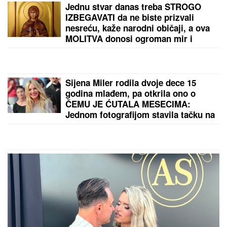
INTERNET, kad ju je video GOLU NA
EKRANU ugasio je TV: I DEDU
šokirala, majka podržava njenu
karijeru! Ovo je "obična" porodica
NAJVEĆE UZDANICE HOLIVUDA