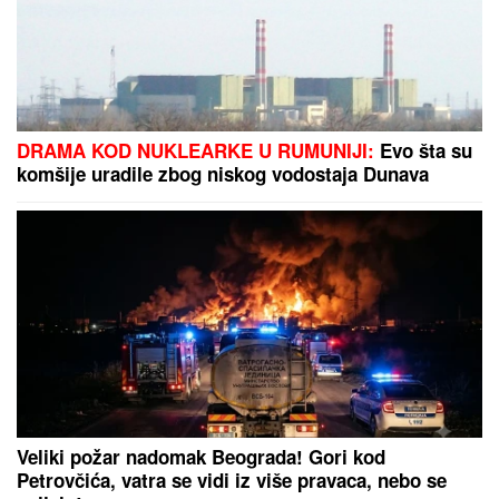
LJUBIO SESTRU
na dodeli Oskara, oženio se i
razveo za 15 dana, a sada šokirao svet priznajem da
je GEJ: "Nadam se da će moja porodica odabrati
razumevanje umesto osude"