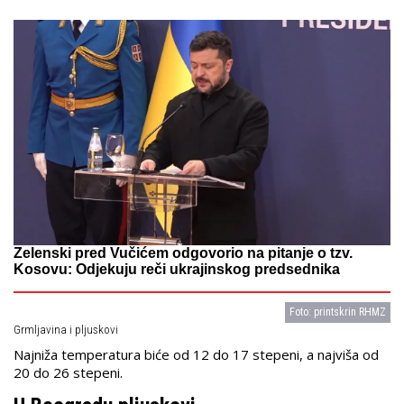
Zelenski pred Vučićem odgovorio na pitanje o tzv.
Kosovu: Odjekuju reči ukrajinskog predsednika
Foto: printskrin RHMZ
Grmljavina i pljuskovi
Najniža temperatura biće od 12 do 17 stepeni, a najviša od
20 do 26 stepeni.