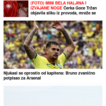
(VIDEO) OVAKO ČEDA JOVANOVIĆ
BIRNE O ACI KOSU NAKON
VELIKOG GUBITKA
Cela kuća miriše
na njegova omiljena jela: "On živi od
ljubavi"