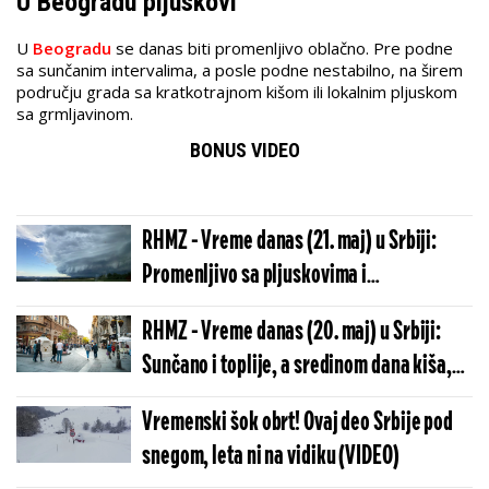
U Beogradu pljuskovi
U
Beogradu
se danas biti promenljivo oblačno. Pre podne
sa sunčanim intervalima, a posle podne nestabilno, na širem
području grada sa kratkotrajnom kišom ili lokalnim pljuskom
sa grmljavinom.
BONUS VIDEO
RHMZ - Vreme danas (21. maj) u Srbiji:
Promenljivo sa pljuskovima i
grmljavinom, temperatura do 26 stepeni
RHMZ - Vreme danas (20. maj) u Srbiji:
Sunčano i toplije, a sredinom dana kiša,
temperature do 25 stepeni
Vremenski šok obrt! Ovaj deo Srbije pod
snegom, leta ni na vidiku (VIDEO)