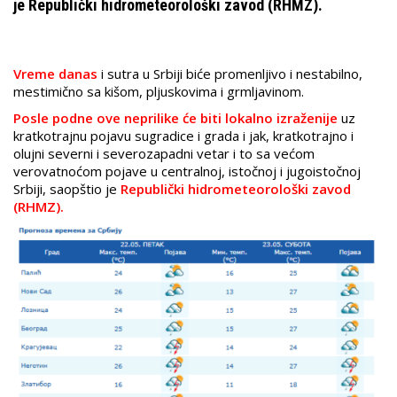
je Republički hidrometeorološki zavod (RHMZ).
Vreme danas
i sutra u Srbiji biće promenljivo i nestabilno,
mestimično sa kišom, pljuskovima i grmljavinom.
Posle podne ove neprilike će biti lokalno izraženije
uz
kratkotrajnu pojavu sugradice i grada i jak, kratkotrajno i
olujni severni i severozapadni vetar i to sa većom
verovatnoćom pojave u centralnoj, istočnoj i jugoistočnoj
Srbiji, saopštio je
Republički hidrometeorološki zavod
(RHMZ).