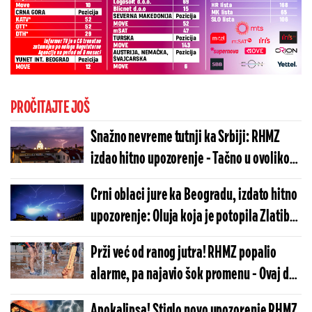
PROČITAJTE JOŠ
Snažno nevreme tutnji ka Srbiji: RHMZ
izdao hitno upozorenje - Tačno u ovoliko
sati će se otvoriti nebo (MAPA)
Crni oblaci jure ka Beogradu, izdato hitno
upozorenje: Oluja koja je potopila Zlatibor
menja pravac, ovi delovi su ugroženi
Prži već od ranog jutra! RHMZ popalio
alarme, pa najavio šok promenu - Ovaj deo
Srbije na udaru snažne oluje (MAPA)
Apokalipsa! Stiglo novo upozorenje RHMZ