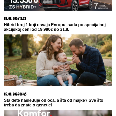
OVO JE RODNA KUĆA ANE
NIKOLIĆ:
Trava dostigla visinu
ograde, delići FASADE OTPADAJU
GODINAMA, sve deluje kao da su
"digli ruke" od nje! (FOTO)
VELIKA TRAGEDIJA U RIO DE ŽANEIRU: U
padu
helikoptera poginulo 4 ljudi
Slavni glumac SMRŠAO 90 KG,
njegova transformacija šokirala
fanove - IZGLEDA
NEPREPOZNATLJIVO: Zahvaljujući