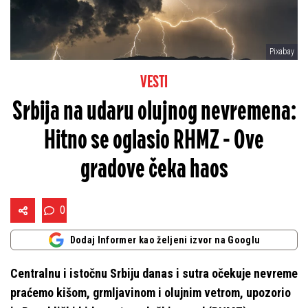
Pixabay
VESTI
Srbija na udaru olujnog nevremena:
Hitno se oglasio RHMZ - Ove
gradove čeka haos
0
Dodaj Informer kao željeni izvor na Googlu
Centralnu i istočnu Srbiju danas i sutra očekuje nevreme
praćemo kišom, grmljavinom i olujnim vetrom, upozorio