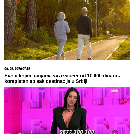
Jednu stvar danas treba STROGO
IZBEGAVATI da ne biste prizvali
nesreću, kaže narodni običaji, a ova
MOLITVA donosi ogroman mir i
blagoslov: Slavi se SVETA PETKA
TRNOVA
Sijena Miler rodila dvoje dece 15
godina mlađem, pa otkrila ono o
ČEMU JE ĆUTALA MESECIMA:
Jednom fotografijom stavila tačku na
nagađanja