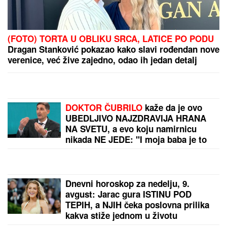
Policija upala u kuću SLAVNOM BLOGERU:
Samopovređivao se DO KRVI u prenosu uživo