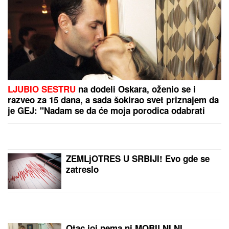
"ŽIVOT KOJI ČUVAM VIŠE OD SVOG"
Bojana
Barović se oglasila posebnim razlogom, emocije je
savladale: "Prošlo je 10 godina"