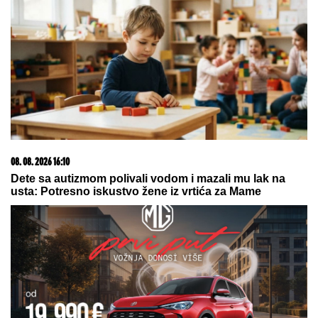
Toni Bijelić objavio sliku sa SVETSKIM GLUMCEM,
MREŽE SE USIJALE OD REAKCIJA, lajkovao i
NOLE: "PRIJATELJI ZA CEO ŽIVOT" (FOTO)
ŠOK U PROGRAMU UŽIVO!
Gledateljka tvrdi da joj je Asmin slao
gole slike, zapretila mu: "Vidimo se
na sudu, iskorišćavaš žene za pare"