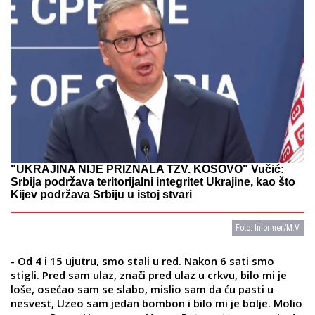
"UKRAJINA NIJE PRIZNALA TZV. KOSOVO" Vučić:
Srbija podržava teritorijalni integritet Ukrajine, kao što
Kijev podržava Srbiju u istoj stvari
Foto: Informer/M.V.
- Od 4 i 15 ujutru, smo stali u red. Nakon 6 sati smo
stigli. Pred sam ulaz, znači pred ulaz u crkvu, bilo mi je
loše, osećao sam se slabo, mislio sam da ću pasti u
nesvest, Uzeo sam jedan bombon i bilo mi je bolje. Molio