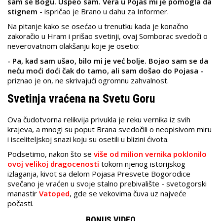
sam se Bogu. Uspeo sam. Vera u Pojas mi je pomogla da
stignem
- ispričao je Brano u dahu za Informer.
Na pitanje kako se osećao u trenutku kada je konačno
zakoračio u Hram i prišao svetinji, ovaj Somborac svedoči o
neverovatnom olakšanju koje je osetio:
- Pa, kad sam ušao, bilo mi je već bolje. Bojao sam se da
neću moći doći čak do tamo, ali sam došao do Pojasa -
priznao je on, ne skrivajući ogromnu zahvalnost.
Svetinja vraćena na Svetu Goru
Ova čudotvorna relikvija privukla je reku vernika iz svih
krajeva, a mnogi su poput Brana svedočili o neopisivom miru
i isceliteljskoj snazi koju su osetili u blizini ćivota.
Podsetimo, nakon što se
više od milion vernika poklonilo
ovoj velikoj dragocenosti
tokom njenog istorijskog
izlaganja, kivot sa delom Pojasa Presvete Bogorodice
svečano je vraćen u svoje stalno prebivalište - svetogorski
manastir
Vatoped
, gde se vekovima čuva uz najveće
počasti.
BONUS VIDEO