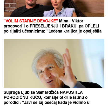
"VOLIM STARIJE DEVOJKE"
Mina i Viktor
progovorili o PRESELJENJU I BRAKU, pa OPLELI
po rijaliti učesnicima: "Ledena kraljica je opelješila
deda Daneta (VIDEO)
Supruga Ljubiše Samardžića NAPUSTILA
PORODIČNU KUĆU, komšije otkrile istinu o
porodici: "Javi se taj osećaj kada je vidimo u
prolazu..."