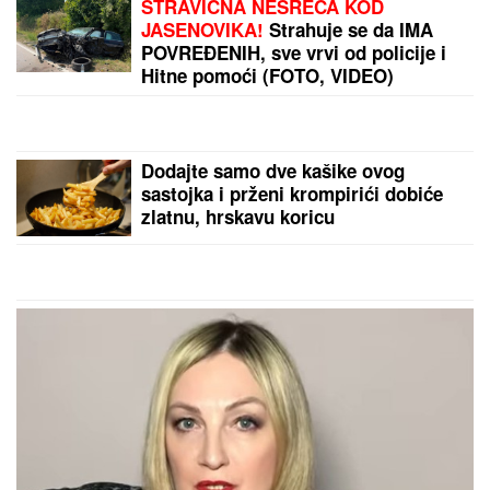
STRAVIČNA NESREĆA KOD
JASENOVIKA!
Strahuje se da IMA
POVREĐENIH, sve vrvi od policije i
Hitne pomoći (FOTO, VIDEO)
Dodajte samo dve kašike ovog
sastojka i prženi krompirići dobiće
zlatnu, hrskavu koricu