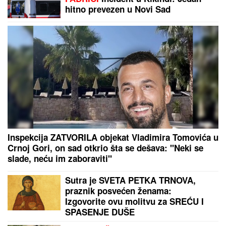
hitno prevezen u Novi Sad
Inspekcija ZATVORILA objekat Vladimira Tomovića u
Crnoj Gori, on sad otkrio šta se dešava: "Neki se
slade, neću im zaboraviti"
Sutra je SVETA PETKA TRNOVA,
praznik posvećen ženama:
Izgovorite ovu molitvu za SREĆU I
SPASENJE DUŠE