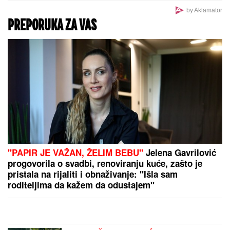
by Aklamator
PREPORUKA ZA VAS
"PAPIR JE VAŽAN, ŽELIM BEBU"
Jelena Gavrilović
progovorila o svadbi, renoviranju kuće, zašto je
pristala na rijaliti i obnaživanje: "Išla sam
roditeljima da kažem da odustajem"