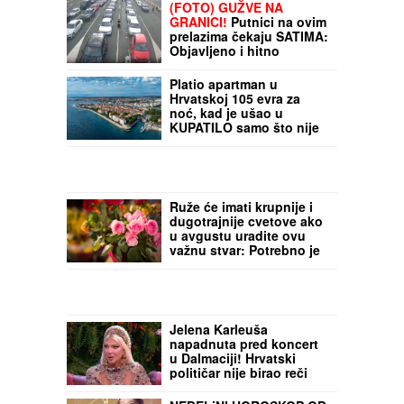
(FOTO) GUŽVE NA
GRANICI!
Putnici na ovim
prelazima čekaju SATIMA:
Objavljeno i hitno
upozorenje AMSS
Platio apartman u
Hrvatskoj 105 evra za
noć, kad je ušao u
KUPATILO samo što nije
PAO U NESVEST OD
ŠOKA: "Sramota šta se
sve danas iznajmljuje"
Ruže će imati krupnije i
dugotrajnije cvetove ako
u avgustu uradite ovu
važnu stvar: Potrebno je
manje od pet minuta
Jelena Karleuša
napadnuta pred koncert
u Dalmaciji! Hrvatski
političar nije birao reči