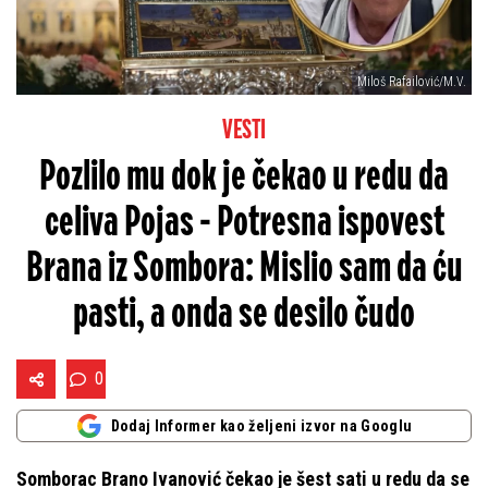
Miloš Rafailović/M.V.
VESTI
Pozlilo mu dok je čekao u redu da
celiva Pojas - Potresna ispovest
Brana iz Sombora: Mislio sam da ću
pasti, a onda se desilo čudo
0
Dodaj Informer kao željeni izvor na Googlu
Somborac Brano Ivanović čekao je šest sati u redu da se