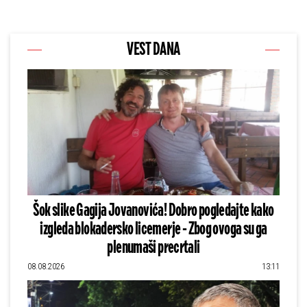
VEST DANA
Šok slike Gagija Jovanovića! Dobro pogledajte kako
izgleda blokadersko licemerje - Zbog ovoga su ga
plenumaši precrtali
08.08.2026
13:11