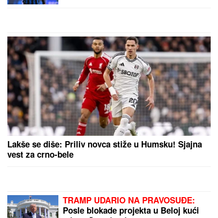
Lakše se diše: Priliv novca stiže u Humsku! Sjajna
vest za crno-bele
TRAMP UDARIO NA PRAVOSUĐE:
Posle blokade projekta u Beloj kući