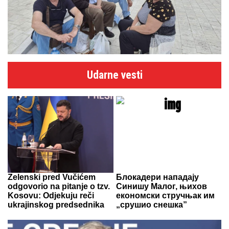
Udarne vesti
Zelenski pred Vučićem
Блокадери нападају
odgovorio na pitanje o tzv.
Синишу Малог, њихов
Kosovu: Odjekuju reči
економски стручњак им
ukrajinskog predsednika
„срушио снешка”