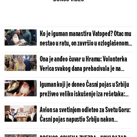
Ko je iguman manastira Vatoped? Otac mu
nestao u ratu, on završio u ozloglašenom
zatvoru, a cela Srbija se poklonila svetinji
Ona je anđeo čuvar u Hramu: Volonterka
koju je doneo
Verica svakog dana prebacivala je na
stotine mališana preko reda
Iguman koji je doneo Časni pojas u Srbiju
(FOTO/VIDEO)
preživeo veliko iskušenje iza rešetaka:
Evo šta je iz ćelije poručio svom bratstvu!
Avion sa svetinjom odleteo za Svetu Goru:
Časni pojas napustio Srbiju nakon
istorijskih dana na Vračaru! (FOTO/VIDEO)