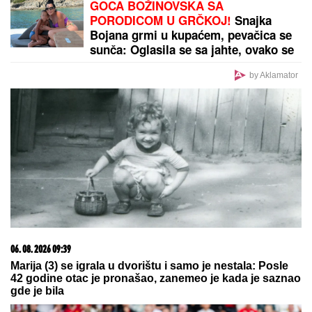
GOCA BOŽINOVSKA SA
PORODICOM U GRČKOJ!
Snajka
Bojana grmi u kupaćem, pevačica se
sunča: Oglasila se sa jahte, ovako se
baškare (FOTO)
by Aklamator
06. 08. 2026 09:39
Marija (3) se igrala u dvorištu i samo je nestala: Posle
42 godine otac je pronašao, zanemeo je kada je saznao
gde je bila