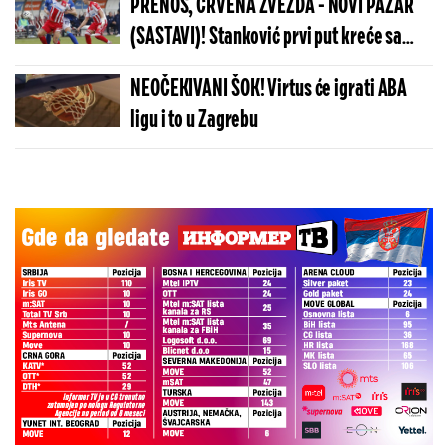
PRENOS, CRVENA ZVEZDA - NOVI PAZAR
(SASTAVI)! Stanković prvi put kreće sa
Enemom!
NEOČEKIVANI ŠOK! Virtus će igrati ABA
ligu i to u Zagrebu