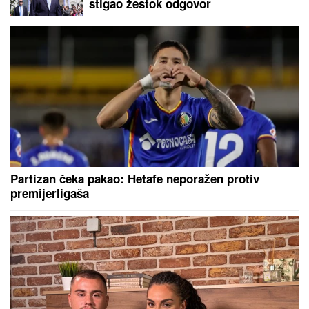
stigao žestok odgovor
Partizan čeka pakao: Hetafe neporažen protiv
premijerligaša