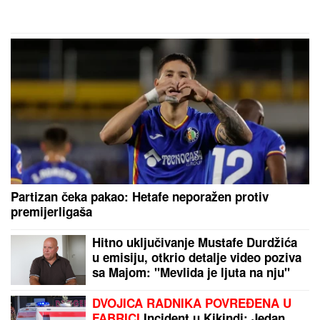
Partizan čeka pakao: Hetafe neporažen protiv
premijerligaša
Hitno uključivanje Mustafe Durdžića
u emisiju, otkrio detalje video poziva
sa Majom: "Mevlida je ljuta na nju"
DVOJICA RADNIKA POVREĐENA U
FABRICI
Incident u Kikindi: Jedan