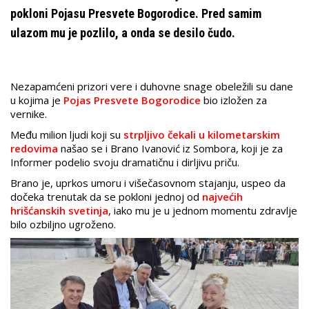
pokloni Pojasu Presvete Bogorodice. Pred samim
ulazom mu je pozlilo, a onda se desilo čudo.
Nezapamćeni prizori vere i duhovne snage obeležili su dane
u kojima je
Pojas Presvete Bogorodice
bio izložen za
vernike.
Među milion ljudi koji su
strpljivo čekali u kilometarskim
redovima
našao se i Brano Ivanović iz Sombora, koji je za
Informer podelio svoju dramatičnu i dirljivu priču.
Brano je, uprkos umoru i višečasovnom stajanju, uspeo da
dočeka trenutak da se pokloni jednoj od
najvećih
hrišćanskih svetinja
, iako mu je u jednom momentu zdravlje
bilo ozbiljno ugroženo.