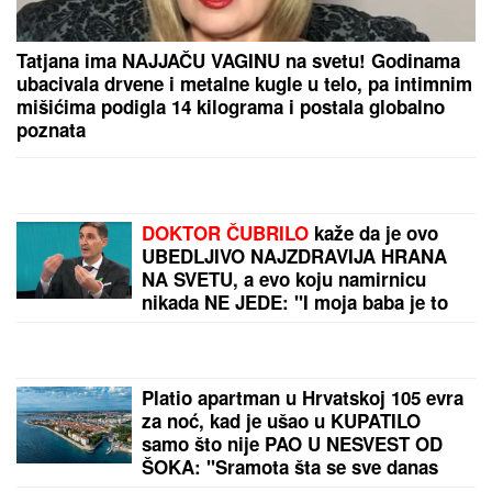
Tatjana ima NAJJAČU VAGINU na svetu! Godinama
ubacivala drvene i metalne kugle u telo, pa intimnim
mišićima podigla 14 kilograma i postala globalno
poznata
DOKTOR ČUBRILO
kaže da je ovo
UBEDLJIVO NAJZDRAVIJA HRANA
NA SVETU, a evo koju namirnicu
nikada NE JEDE: "I moja baba je to
znala, a možda vam zvuči suludo"
Platio apartman u Hrvatskoj 105 evra
za noć, kad je ušao u KUPATILO
samo što nije PAO U NESVEST OD
ŠOKA: "Sramota šta se sve danas
iznajmljuje"