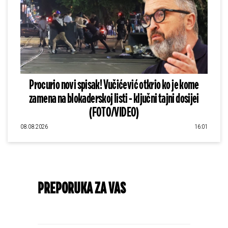
Procurio novi spisak! Vučićević otkrio ko je kome
zamena na blokaderskoj listi - ključni tajni dosijei
(FOTO/VIDEO)
08.08.2026
16:01
PREPORUKA ZA VAS