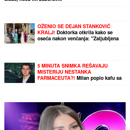
OŽENIO SE DEJAN STANKOVIĆ
KRALJ!
Doktorka otkrila kako se
oseća nakon venčanja: "Zaljubljena
sam", tu su njegovi roditelji i sestra
(VIDEO)
5 MINUTA SNIMKA REŠAVAJU
MISTERIJU NESTANKA
FARMACEUTA?!
Milan popio kafu sa
majkom, otišao na posao i više ga
NIKO NIJE VIDEO: Supruzi je poslao
OVU poruku (FOTO)