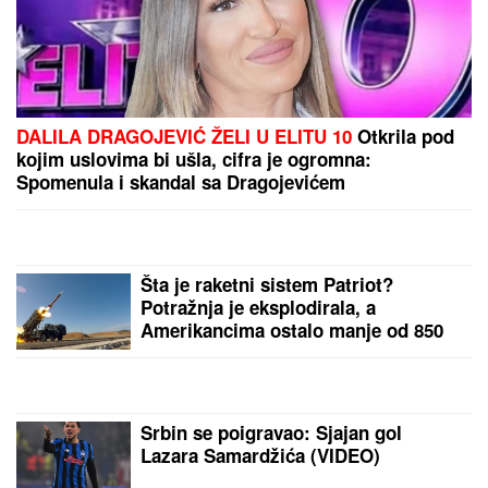
DALILA DRAGOJEVIĆ ŽELI U ELITU 10
Otkrila pod
kojim uslovima bi ušla, cifra je ogromna:
Spomenula i skandal sa Dragojevićem
Šta je raketni sistem Patriot?
Potražnja je eksplodirala, a
Amerikancima ostalo manje od 850
presretača
Srbin se poigravao: Sjajan gol
Lazara Samardžića (VIDEO)