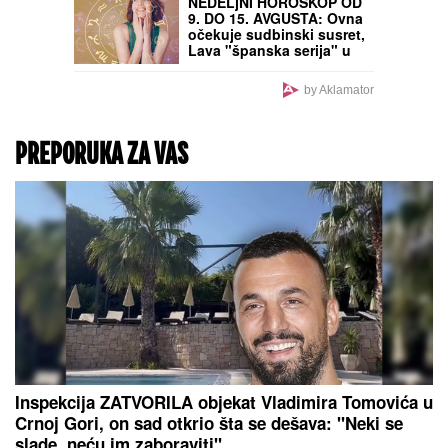
NEDELjNI HOROSKOP OD
9. DO 15. AVGUSTA: Ovna
očekuje sudbinski susret,
Lava "španska serija" u
ljubavi, Strelca uvećanje
prihoda
by Aklamator
PREPORUKA ZA VAS
Inspekcija ZATVORILA objekat Vladimira Tomovića u
Crnoj Gori, on sad otkrio šta se dešava: "Neki se
slade, neću im zaboraviti"