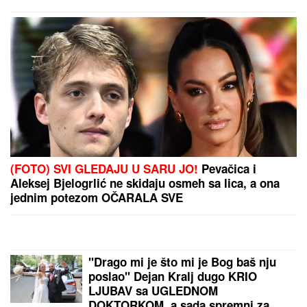
LUDILO U MEČU POTENCIJALNOG RIVALA
ZVEZDE:
Palo sedam golova za poluvreme, a u
nastavku... (VIDEO)
by Aklamator
PREPORUKA ZA VAS