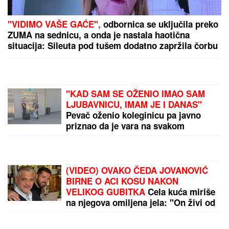
pa nestala! Rodila ćerku i potpuno promenila izgled!
(FOTO)
(VIDEO) JOVANA JEREMIĆ PREKINULA JUTARNJI
PROGRAM
Svi misle da su ove brutalne reči
upućene Draganu: "Svima sam donela samo dobro"