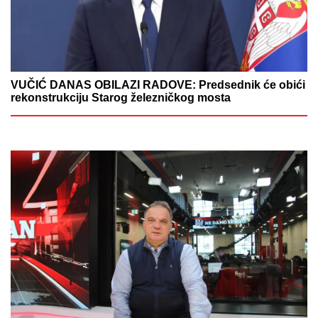
VUČIĆ DANAS OBILAZI RADOVE: Predsednik će obići
rekonstrukciju Starog železničkog mosta