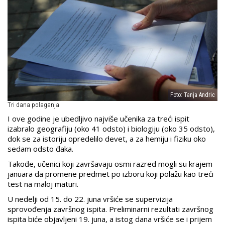
Foto: Tanja Andric
Tri dana polaganja
I ove godine je ubedljivo najviše učenika za treći ispit
izabralo geografiju (oko 41 odsto) i biologiju (oko 35 odsto),
dok se za istoriju opredelilo devet, a za hemiju i fiziku oko
sedam odsto đaka.
Takođe, učenici koji završavaju osmi razred mogli su krajem
januara da promene predmet po izboru koji polažu kao treći
test na maloj maturi.
U nedelji od 15. do 22. juna vršiće se supervizija
sprovođenja završnog ispita. Preliminarni rezultati završnog
ispita biće objavljeni 19. juna, a istog dana vršiće se i prijem