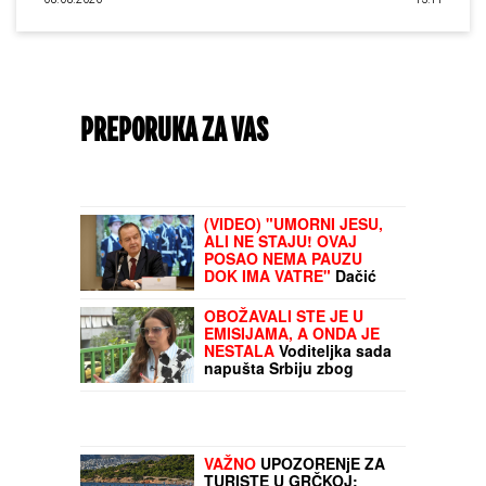
PREPORUKA ZA VAS
Zvezda po notama Kataija srušila Novi
Pazar! Crveno-beli slavili sa igračem manje i
napravili dobru uvertiru za meč sezone
(VIDEO) "UMORNI JESU,
ALI NE STAJU! OVAJ
POSAO NEMA PAUZU
DOK IMA VATRE"
Dačić
objavio dramatičan