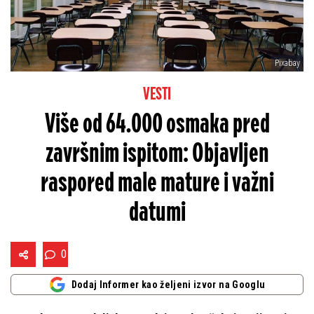
Pixabay
VESTI
Više od 64.000 osmaka pred
završnim ispitom: Objavljen
raspored male mature i važni
datumi
0
Dodaj Informer kao željeni izvor na Googlu