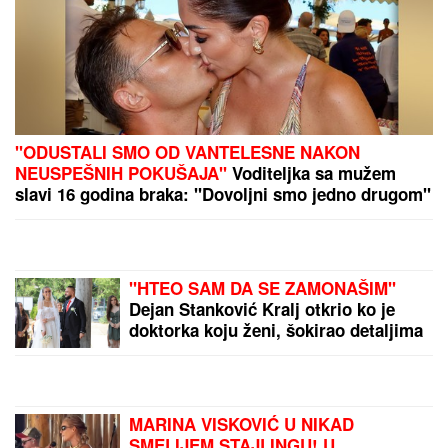
odbornica se uključila
preko ZUMA na sednicu,
a onda je nastala
haotična situacija:
Sileuta pod tušem
by Aklamator
dodatno zapržila čorbu
PREPORUKA ZA VAS
"ODUSTALI SMO OD VANTELESNE NAKON
NEUSPEŠNIH POKUŠAJA"
Voditeljka sa mužem
slavi 16 godina braka: "Dovoljni smo jedno drugom"