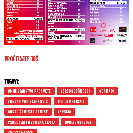
PROČITAJTE JOŠ
TAGOVI:
MINISTARSTVO PROSVETE
SREDNJOŠKOLCI
OSMACI
DEJAN VUK STANKOVIĆ
PRIJEMNI ISPIT
KRAJ ŠKOLSKE GODINE
SRBIJA
SREDNJA I OSNOVNA ŠKOLA
PRIJEMNI 2026
NOVI SMEROVI