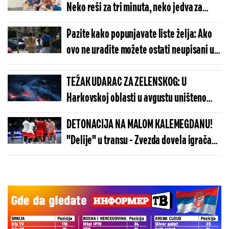
Neko reši za tri minuta, neko jedva za
čitav sat (FOTO)
Pazite kako popunjavate liste želja: Ako
ovo ne uradite možete ostati neupisani u
školu
TEŽAK UDARAC ZA ZELENSKOG: U
Harkovskoj oblasti u avgustu uništeno
više od 100 „baba jaga“
DETONACIJA NA MALOM KALEMEGDANU!
"Delije" u transu - Zvezda dovela igrača
Real Madrida!