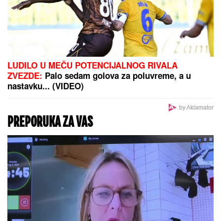
Ligu šampiona, a ovo je dokaz
Inspekcija ZATVORILA objekat
Vladimira Tomovića u Crnoj Gori, on
sad otkrio šta se dešava: "Neki se
slade, neću im zaboraviti"
(VIDEO) MILENA KAČAVENDA U
PROVODU SA SINOM
On izgleda kao
maneken, a ona u dugoj haljini sa
kristalima - Napustila Srbiju, evo
kako provodi vreme po izlasku iz
"Elite 9"
Nizala skandale u Zadruzi, bila sa Filipom Đukićem,