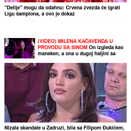
Incident u Kikindi: Jedan hitno prevezen u Novi Sad
"Specijalan pozdrav za Slobu Vasića,
Minu Kostić i celo F odeljenje u Lazi"
Vuk Mob opet šokira izjavom!
Brat i snajka Teodore Džehverović
pazarili luks stan u Dubaiju: "Plan
nam je bio potpuno drugačiji, ali..."
"KADA JE SHVATILA DA DOLAZI KRAJ TO NAM JE