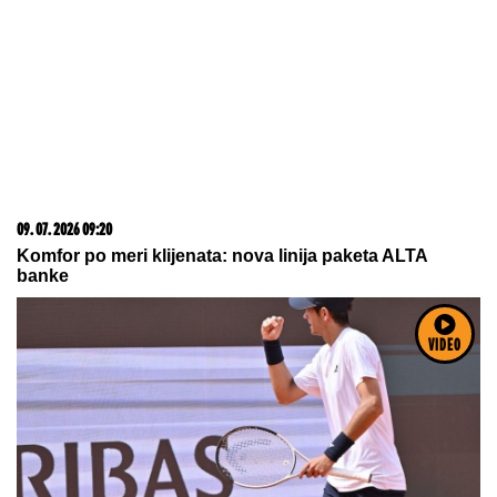
"Godinu dana mu ćutim!" Jovana Jeremić je otkrila
zbog čega joj je prekipelo kad je reč o bivšem
vereniku Draganu Stankoviću
Dok je izlazila iz mora, mnogi su
pomislili "EVO NAJZGODNIJE
DEVOJKE NA PLAŽI", a onda se
okrenula i nastao je TAJAC: "Joj, ovo
izgleda kao žuljevi"
Gorko je zažalila zbog estetske
korekcije: Dalila Dragojević je htela
da se ulepša, a rezultat je bio
potpuno suprotan!
VIDEO
by Aklamator