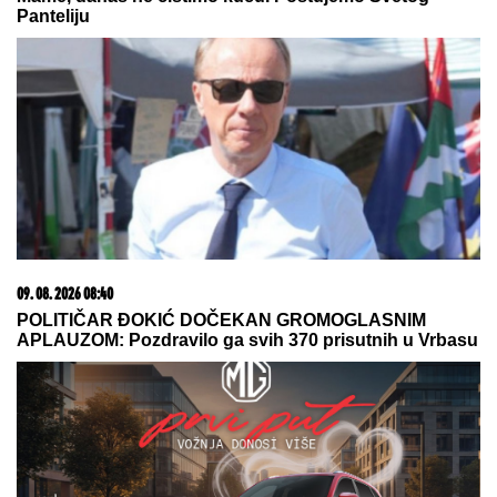
DOKTORKOM, a sada spremni za
novo životno poglavlje (VIDEO)
Monika Beluči (61) stigla u
Švajcarsku i svi gledaju KAKVE
FARMERKE NOSI - najređe je
viđamo u ovom izdanju, a baš joj
pristaje: Odabrala model koji
izdužuje figuru, a onda se vratila
prepoznatljivom stilu