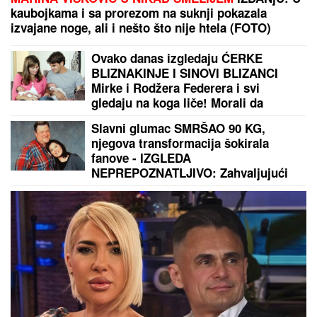
Pevač oženio koleginicu pa javno
priznao da je vara na svakom
koraku: "Skoro svi na estradi imaju
paralelne veze"
(VIDEO) OVAKO ČEDA JOVANOVIĆ
BIRNE O ACI KOSU NAKON
VELIKOG GUBITKA
Cela kuća miriše
na njegova omiljena jela: "On živi od
ljubavi"