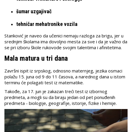
šumar uzgajivač
tehničar mehatronike vozila
Stanković je naveo da učenici nemaju razloga za brigu, jer u
srednjim školama ima dovoljno mesta za sve i da je važno da
se pri izboru škole rukovode svojim talentima i afinitetima.
Mala matura u tri dana
Završni ispit iz srpskog, odnosno maternjeg, jezika osmaci
polažu 15. juna od 9 do 11 časova, a narednog dana u istom
terminu će polagati test iz matematike.
Takođe, za 17. jun je zakazan treći test iz izbornog
predmeta, a mogli su da biraju jedan od pet ponuđenih
predmeta - biologije, geografije, istorije, fizike i hemije.