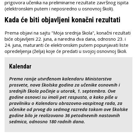
prigovora učenika na preliminarne rezultate završnog ispita
(elektronskim putem i neposredno u osnovnoj školi).
Kada će biti objavljeni konačni rezultati
Prema objavi na sajtu "Moja srednja škola", konačni rezultati
biće objavljeni 22. juna, a naredna dva dana, odnosno 23. i
24. juna, maturanti će elektronskim putem popunjavati liste
opredeljenja (želja) koje će predati u svojoj osnovnoj školi.
Kalendar
Prema ranije utvrđenom kalendaru Ministarstva
prosvete, nova školska godina za učenike osnovnih i
srednjih škola počinje u utorak, 1. septembra. Ove
godine osnovci su imali pet raspusta, a kako piše u
pravilniku o Kalendaru obrazovno-vaspitnog rada, za
učenike od prvog do sedmog razreda tokom ove školske
godine bilo je realizovano 36 petodnevnih nastavnih
sedmica, odnosno 180 radnih dana.