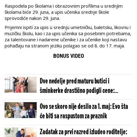
Raspodela po školama i obrazovnim profilima u srednjim
školama biće 29. juna, a upis učenika srednje škole
sprovodiće nakon 29. juna.
Prijemni ispiti za upis u srednju umetničku, baletsku, likovnu i
muzičku školu, kao i za upis učenika sa posebnim potrebama,
za talentovane i nadarene učenike i za učenike koji nastavu
pohađaju na stranom jeziku polagao se od 8. do 17. maja.
BONUS VIDEO
Dve nedelje pred maturu butici i
šminkerke drastično podigli cene:
Roditelji na mukama - Minimum 40 hiljada
Ovo se skoro nije desilo za 1. maj: Evo šta
za jedno veče
će biti sa raspustom za praznik
Zadatak za prvi razred izludeo roditelje: