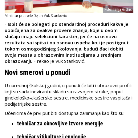
Foto: Tanja Andric
Ministar prosvete Dejan Vuk Stanković
- Ispit će se polagati po standardnoj proceduri kakva je
uobičajena za ovakve provere znanja, koje u ovom
slučaju imaju selekcioni karakter, jer će na osnovu
rezultata sa ispita i na osnovu uspeha koji je postignut
tokom osmogodišnjeg školovanja, budući đaci dobiti
svoja mesta u obrazovnim institucijama u srednjem
obrazovanju
- rekao je Vuk Stanković.
Novi smerovi u ponudi
U narednoj školskoj godini, u ponudi će biti i obrazovni profili
koji su sada inovirani u skladu sa razvojem struke, poput
ginekološko-akušerske sestre, medicinske sestre vaspitača i
pedijatrijske sestre.
Učenicima će prvi put biti dostupna zanimanja kao što su:
tehničar za obnovljive izvore energije
tehničar vitikulture i enologije