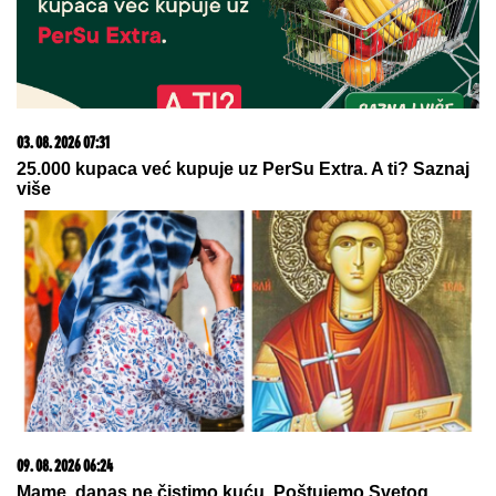
(FOTO) SVI GLEDAJU U SARU JO!
Pevačica i
Aleksej Bjelogrlić ne skidaju osmeh sa lica, a ona
jednim potezom OČARALA SVE
"Drago mi je što mi je Bog baš nju
poslao" Dejan Kralj dugo KRIO
LJUBAV sa UGLEDNOM