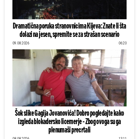
Dramatična poruka stranovnicima Kijeva: Znate li šta
dolazi na jesen, spremite se za strašan scenario
09.08.2026
06:20
Šok slike Gagija Jovanovića! Dobro pogledajte kako
izgleda blokadersko licemerje - Zbog ovoga su ga
plenumaši precrtali
08.08.2026
13:11