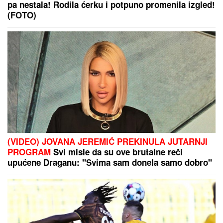
TRAŽILA"
Pevačica se lavovski borila sa
karcinomom, pred smrt imala samo jedan zahtev:
"Trudimo se da joj ispunimo želju"
Katastrofa izbegnuta u poslednjem
trenutku: Avioni dve avio kompanije
zamalo se sudarili!
(VIDEO) MARIJANA MATEUS ĐUSKA
ISPRED BINE
Uhvatili smo je na
Cecinom koncertu, u miniću
pokazala izvajane noge, u publici i
ova poznata pevačica uživa sa
mužem
"Delije" mogu da odahnu: Crvena zvezda će igrati