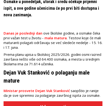
Osmake u ponedeljak, utorak i sredu očekuje prijemni
ispit, a ove godine učenicima će po prvi biti dostupna i
nova zanimanja.
Danas je poslednji dan
ove školske godine, a osmake čeka
prvi važan test u životu -
mala matura
. Testovi koje će mali
maturanti polagati održavaju se već sledeće nedelje - 15. 16.
i 17. juna.
Prema planu upisa u školskoj 2025/2026. godini osmi razred
završava nešto više od 64.400 osmaka, a mesta u srednjim
školama ima za 71.614 učenika.
Dejan Vuk Stanković o polaganju male
mature
Ministar prosvete Dejan Vuk Stanković
saopštio je ranije
da je sve spremno za polaganje završnog ispita za osmake.