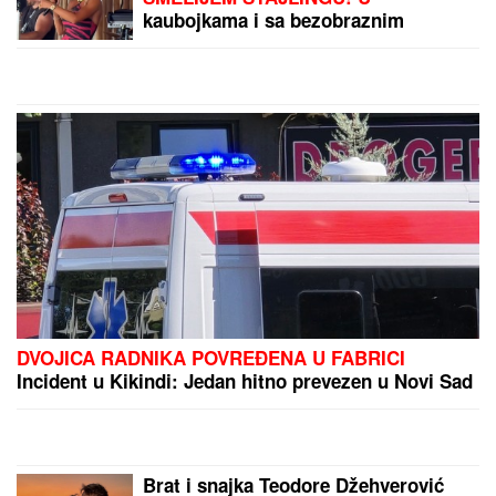
NAPUŠTA CRVENU ZVEZDU?
Veliko
pojačanje odlazi sa Marakane
"HTEO SAM DA SE ZAMONAŠIM"
Dejan Stanković Kralj otkrio ko je
doktorka koju ženi, šokirao detaljima
iz života: "Nema vila i kamiona"
(VIDEO)
MITROVIĆI U PUNOM SASTAVU:
Milica pokazala
kakav odnos ima sa Željkovom UNUKOM EMOM -