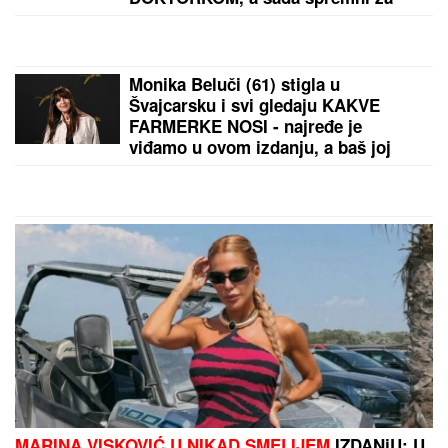
"VIDIMO VAŠE GAĆE",
odbornica se uključila preko
ZUMA na sednicu, a onda je nastala haotična
situacija: Sileuta pod tušem dodatno zapržila čorbu
"KAD SAM SE OŽENIO IMAO SAM
LJUBAVNICU, IMAM JE I DANAS"