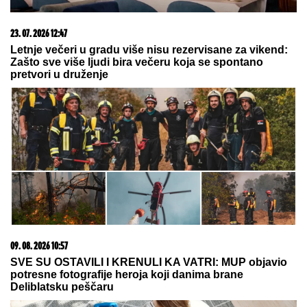
fitnes salu
Sita Ahmić ga je predstavila kao
nepriznatog sina Asmina Durdžića, a
sada je otkriven njegov identitet i
zapravo je reč o poznatoj osobi!
(VIDEO) OVAKO ČEDA JOVANOVIĆ BIRNE O ACI
KOSU NAKON VELIKOG GUBITKA
Cela kuća miriše
na njegova omiljena jela: "On živi od ljubavi"
(FOTO) AUTO ZGUŽVAN KAO
LIMENKA, TOČAK ODLETEO!
Prve