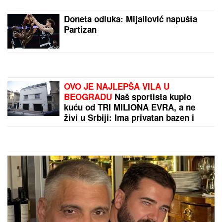
ENA I PEJA PROGOVORILI O SVADBI I ELITI 10
Otkrili detalje porodične svađe i šta se desilo na
ručku sa Zlatom i Mikijem: "Odabrala sam
venčanicu, pevaće Andreana Čekić"
VENČANJE DEJANA KRALJA I LEPE
DOKTORKE:
Romantični poljubac i
osmesi pred CRKVENU
CEREMONIJU, a ovo mu je velika
životnu želja!
PAPARACO! UHVATILI SMO BRATA
ANE IVANOVIĆ U CRNOJ GORI
Sa
ženom i detetom uživa na letovanju:
Džajina ćerka u uskoj haljini mami
poglede (Video)