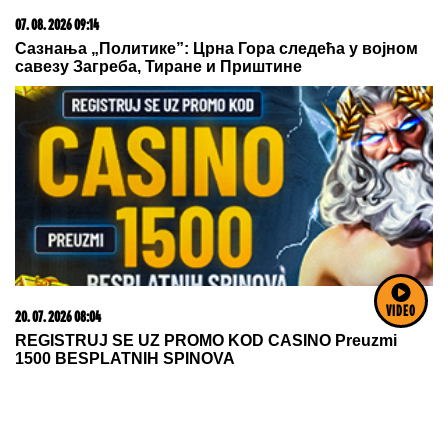
15. 07. 2026 07:44
Većina građana izgubi novac pre nego što stigne na
letovanje - ovih 7 troškova skoro niko ne planira
09. 08. 2026 11:11
VIDEO
Najnovije "crveno" upozorenje: Ne nazire se kraj
toplotnog talasa u Srbiji