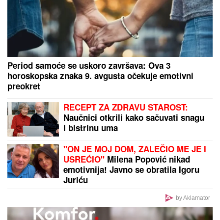
(FOTO) NAKON RAZVODA POTPUNO POSVEĆEN
NASLEDNICI
Miodrag Dragičević objavio fotografiju
ćerke, Vasilija je mamina slika i prilika
SUZE U MAJAMIJU:
Inter uz Mesija
kao nikada pre, evo šta su uradili
nakon smrti njegovog oca
(VIDEO/FOTO)
Doneta odluka: Mijailović napušta
Partizan