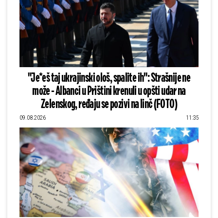
"Je*eš taj ukrajinski ološ, spalite ih": Strašnije ne
može - Albanci u Prištini krenuli u opšti udar na
Zelenskog, ređaju se pozivi na linč (FOTO)
09.08.2026
11:35