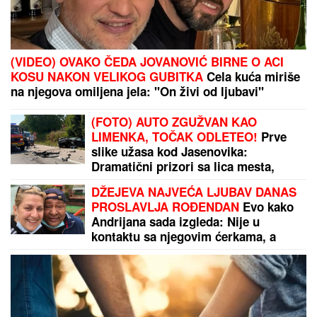
Naša pevačica rodila sina, pa morala da ga napusti,
on danas radi kao moler: "Nikad ga se nisam
odrekla"
Zbog pevačice je ostavio ženu i
dvoje dece: Nakon razvoda dobili i
dete, o skandalu su svi brujali
REŠIO SVE DA OTKRIJE!
Nesuđeno
pojačanje Partizana objasnilo kako je
prihvatio poziv bivšeg trenera
Zvezde!