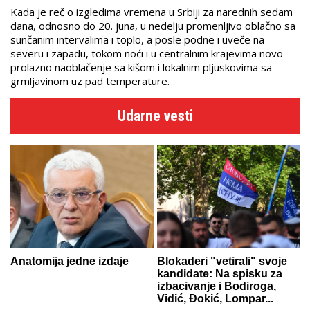
Kada je reč o izgledima vremena u Srbiji za narednih sedam
dana, odnosno do 20. juna, u nedelju promenljivo oblačno sa
sunčanim intervalima i toplo, a posle podne i uveče na
severu i zapadu, tokom noći i u centralnim krajevima novo
prolazno naoblačenje sa kišom i lokalnim pljuskovima sa
grmljavinom uz pad temperature.
Udarne vesti
Anatomija jedne izdaje
Blokaderi "vetirali" svoje
kandidate: Na spisku za
izbacivanje i Bodiroga,
Vidić, Đokić, Lompar...