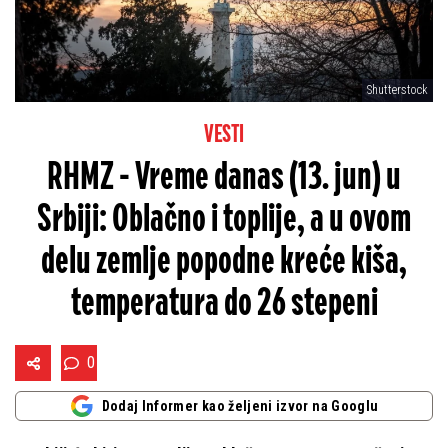
Shutterstock
VESTI
RHMZ - Vreme danas (13. jun) u
Srbiji: Oblačno i toplije, a u ovom
delu zemlje popodne kreće kiša,
temperatura do 26 stepeni
0
Dodaj Informer kao željeni izvor na Googlu