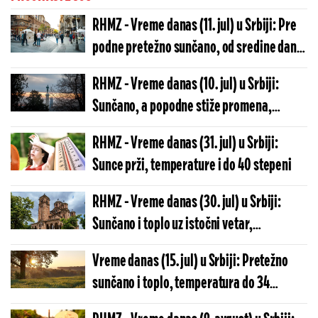
RHMZ - Vreme danas (11. jul) u Srbiji: Pre
podne pretežno sunčano, od sredine dana
oblačno, temperatura do 34 stepena
RHMZ - Vreme danas (10. jul) u Srbiji:
Sunčano, a popodne stiže promena,
temperature do 30 stepeni
RHMZ - Vreme danas (31. jul) u Srbiji:
Sunce prži, temperature i do 40 stepeni
RHMZ - Vreme danas (30. jul) u Srbiji:
Sunčano i toplo uz istočni vetar,
temperature do 37 stepeni
Vreme danas (15. jul) u Srbiji: Pretežno
sunčano i toplo, temperatura do 34
stepena