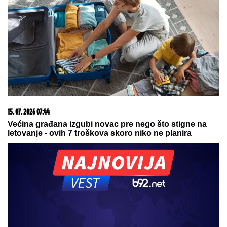
slike užasa kod Jasenovika:
Dramatični prizori sa lica mesta,
sumnja se da ima povređenih
DŽEJEVA NAJVEĆA LJUBAV DANAS
PROSLAVLJA ROĐENDAN
Evo kako
Andrijana sada izgleda: Nije u
kontaktu sa njegovim ćerkama, a
jedan detalj svi komentarišu
Period samoće se uskoro završava: Ova 3
horoskopska znaka 9. avgusta očekuje emotivni
preokret