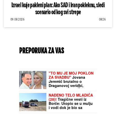
Izrael kuje pakleni plan: Ako SAD i Iran pokleknu, sledi
scenario od kog svi strepe
09.08.2026
08:26
PREPORUKA ZA VAS
Gde se može lepo živeti sa 1.000 evra
mesečno? Penzioneri sve češće biraju ove
zemlje