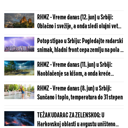
RHMZ - Vreme danas (12. jun) u Srbiji:
Oblačno i svežije, a onda sledi olujni vetar
i kiša, temperatura do 24 stepena
Potop stigao u Srbiju: Pogledajte radarski
snimak, hladni front cepa zemlju na pola –
upaljen narandžasti meteoalarm! (FOTO)
RHMZ - Vreme danas (11. jun) u Srbiji:
Naoblačenje sa kišom, a onda kreće
ozbiljno nevreme u ovim delovima zemlje,
RHMZ - Vreme danas (8. jun) u Srbiji:
temperatura do 32 stepena
Sunčano i toplo, temperatura do 31 stepen
TEŽAK UDARAC ZA ZELENSKOG: U
Harkovskoj oblasti u avgustu uništeno