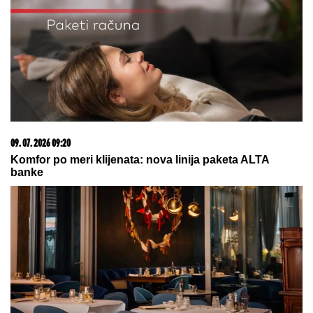
"KADA JE SHVATILA DA DOLAZI KRAJ TO NAM JE
TRAŽILA"
Pevačica se lavovski borila sa
karcinomom, pred smrt imala samo jedan zahtev:
"Trudimo se da joj ispunimo želju"
OVO JE NAJLEPŠA VILA U
BEOGRADU
Naš sportista kupio
kuću od TRI MILIONA EVRA, a ne
živi u Srbiji: Ima privatan bazen i