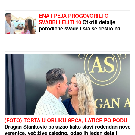
(FOTO) SVI GLEDAJU U SARU JO!
Pevačica i
Aleksej Bjelogrlić ne skidaju osmeh sa lica, a ona
jednim potezom OČARALA SVE
Kasper stigao u Beograd zbog stanja
Mine Kostić: Zabrinut uhvatio prvi
let iz Amerike
(VIDEO) OVAKO ČEDA JOVANOVIĆ
BIRNE O ACI KOSU NAKON
VELIKOG GUBITKA
Cela kuća miriše
na njegova omiljena jela: "On živi od
ljubavi"