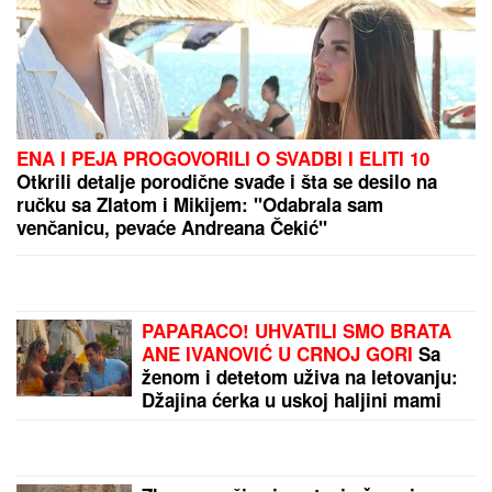
REŠIO SVE DA OTKRIJE!
Nesuđeno pojačanje
Partizana objasnilo kako je prihvatio poziv bivšeg
trenera Zvezde!
Brat i snajka Teodore Džehverović pazarili luks stan
u Dubaiju: "Plan nam je bio potpuno drugačiji, ali..."