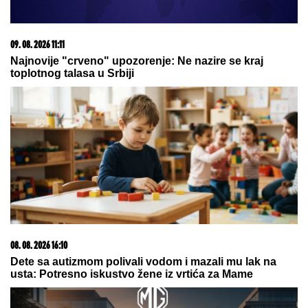
RECEPT ZA ZDRAVU STAROST:
Naučnici otkrili kako sačuvati snagu
i bistrinu uma
"ON JE MOJ DOM, ZALEČIO ME JE I
USREĆIO"
Milena Popović nikad
emotivnija! Javno se obratila Igoru
Juriću
by Aklamator