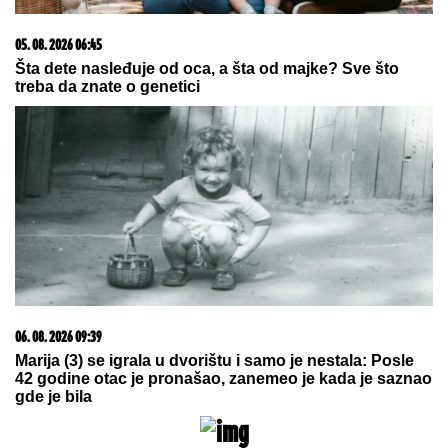
09. 08. 2026 10:57
SVE SU OSTAVILI I KRENULI KA VATRI: MUP objavio
potresne fotografije heroja koji danima brane
Deliblatsku peščaru