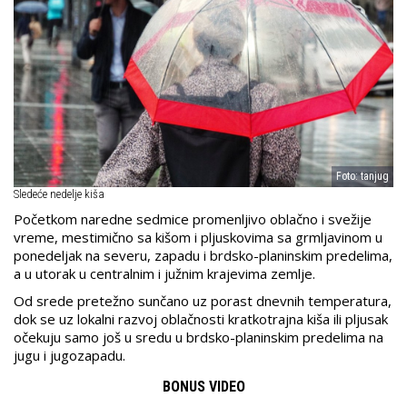
Foto: tanjug
Sledeće nedelje kiša
Početkom naredne sedmice promenljivo oblačno i svežije
vreme, mestimično sa kišom i pljuskovima sa grmljavinom u
ponedeljak na severu, zapadu i brdsko-planinskim predelima,
a u utorak u centralnim i južnim krajevima zemlje.
Od srede pretežno sunčano uz porast dnevnih temperatura,
dok se uz lokalni razvoj oblačnosti kratkotrajna kiša ili pljusak
očekuju samo još u sredu u brdsko-planinskim predelima na
jugu i jugozapadu.
BONUS VIDEO