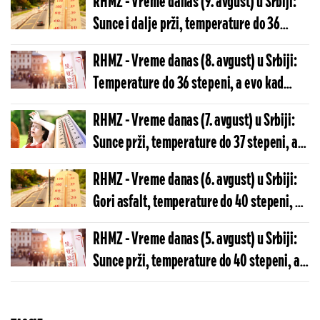
RHMZ - Vreme danas (9. avgust) u Srbiji:
Sunce i dalje prži, temperature do 36
stepeni, a u ovom delu zemlje pljuskovi i
RHMZ - Vreme danas (8. avgust) u Srbiji:
grmljavina
Temperature do 36 stepeni, a evo kad
kreću pljuskovi
RHMZ - Vreme danas (7. avgust) u Srbiji:
Sunce prži, temperature do 37 stepeni, a
za vikend šok obrt
RHMZ - Vreme danas (6. avgust) u Srbiji:
Gori asfalt, temperature do 40 stepeni, a
evo kada dolazi zahlađenje
RHMZ - Vreme danas (5. avgust) u Srbiji:
Sunce prži, temperature do 40 stepeni, a
evo kakve će biti noći