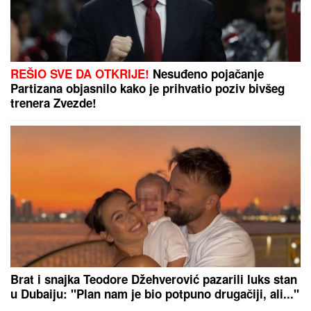
HAOS U AMERICI!
Umalo otkinula glavu protivnici,
pa šokirala svet porukom (VIDEO/FOTO)
MREŽE GORE!
Stefan Karić javno
podelio snimak Teodore Delić,
Bebica na aparatima nakon ovog
poteza
"HOĆEŠ TI DA SE SKIDAŠ ILI JA DA
TE SKINEM?"
Pevačica doživela
jezivo zlostavljanje, o traumi samo
jednom govorila: "Ceo dan sam bila
zaključana"