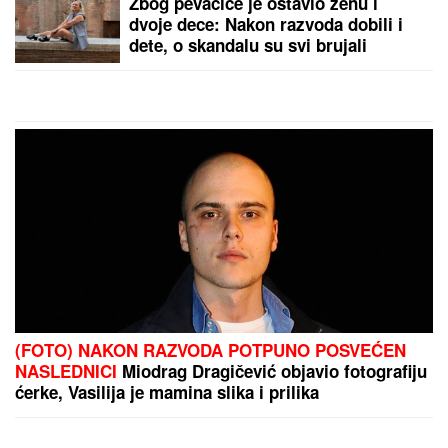
CECA RAŽNATOVIĆ U MOĆNOJ KORSET HALJINI, A
ŠLIC DO KUKA U
klubu raspametila sve! Izula se, pa
PEVALA BOSA - Sve se orilo (VIDEO)
by Aklamator
PREPORUKA ZA VAS