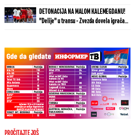
više od 100 „baba jaga“
DETONACIJA NA MALOM KALEMEGDANU!
"Delije" u transu - Zvezda dovela igrača
Real Madrida!
PROČITAJTE JOŠ