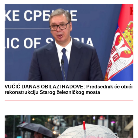
VUČIĆ DANAS OBILAZI RADOVE: Predsednik će obići
rekonstrukciju Starog železničkog mosta