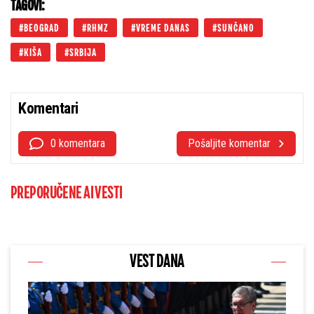
TAGOVI:
BEOGRAD
RHMZ
VREME DANAS
SUNČANO
KIŠA
SRBIJA
Komentari
0 komentara
Pošaljite komentar
PREPORUČENE AI VESTI
VEST DANA