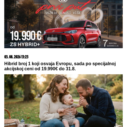
09. 07. 2026 09:20
Komfor po meri klijenata: nova linija paketa ALTA
banke
23. 07. 2026 12:47
Letnje večeri u gradu više nisu rezervisane za vikend:
Zašto sve više ljudi bira večeru koja se spontano
pretvori u druženje