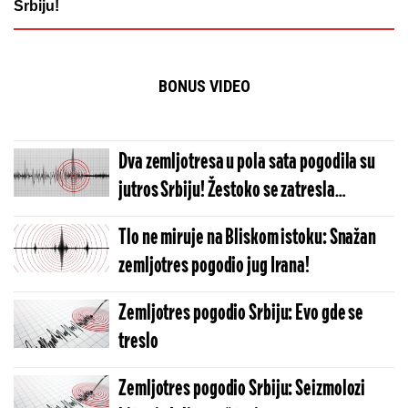
Srbiju!
BONUS VIDEO
Dva zemljotresa u pola sata pogodila su
jutros Srbiju! Žestoko se zatresla
omiljena banja Srba
Tlo ne miruje na Bliskom istoku: Snažan
zemljotres pogodio jug Irana!
Zemljotres pogodio Srbiju: Evo gde se
treslo
Zemljotres pogodio Srbiju: Seizmolozi