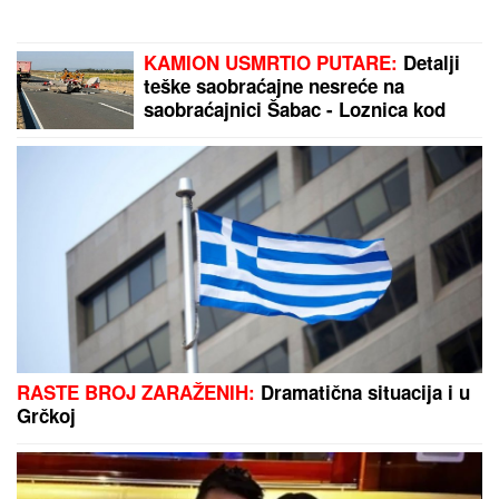
SVEJEDNOĆA"
Isplivala prepiska Zvicerovih prljavih
policajaca: "Čitav me život jure, nek urade to da
počinem" (FOTO)
"POKOJNI MOMAK MI DOLAZI U
SNOVE.
Kad sam ga videla u
MRTVAČNICI, mislila sam da ću
umreti", turska glumica izgubila
prvog dečka, a onda se udala za
čuvenog pevača i doživela
turbulenciju od braka
PREDLOZI ZA GOLOVE:
"Tip"
izdvaja - vi birate