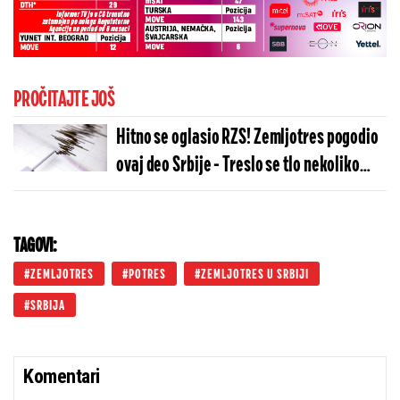
PROČITAJTE JOŠ
Hitno se oglasio RZS! Zemljotres pogodio
ovaj deo Srbije - Treslo se tlo nekoliko
minuta
TAGOVI:
ZEMLJOTRES
POTRES
ZEMLJOTRES U SRBIJI
SRBIJA
Komentari