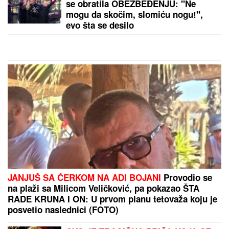
"TO JE TUŽNO, NISAM ZNALA ŠTA
JE MORE, PRVI MOMAK ME
ODVEO"
Seka Aleksić na ivici suza
otkrila kada je prvi put otišla na
letovanje i umalo se rasplakala
U ovom plemenu žive NAJLEPŠE DEVOJKE, ali se
ne udaju tako lako: Mladićevu muškost prvo
PROVERAVA NJENA TETKA, a ako ona nije
zadovoljna sledi SUROVA KAZNA