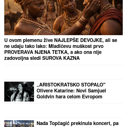
ANELI POKAZALA STAN U DUBROVNIKU, TU JE I
NORA!
Evo šta joj ćerka non-stop govori - otvoreno
o suđenju s Asminom: "Stanija je budaletina"
(VIDEO)
"BABA VANGA JE REKLA DA ĆE
ŽIVETI DO 86. GODINE, NEŠTO SE
DESILO..."
Suzana Jovanović
otvorila dušu o odlasku Saše
Popovića i otkrila da li se vraća na
estradu: "Na kraju nije imao ništa"