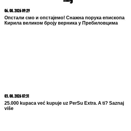
15. 07. 2026 07:44
Većina građana izgubi novac pre nego što stigne na
letovanje - ovih 7 troškova skoro niko ne planira
05. 08. 2026 11:59
Centralna Srbija dobija bolnicu od čak 12 spratova -
država ulaže 85 miliona evra