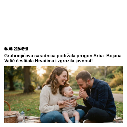
06. 08. 2026 06:38
Da li je genetika zaslužna za rađanje blizanaca? Istina o
naslednim faktorima i blizanačkoj trudnoći
06. 08. 2026 09:29
Опстали смо и опстајемо! Снажна порука епископа
Кирила великом броју верника у Пребиловцима