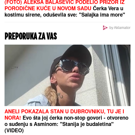
RASTE BROJ ZARAŽENIH:
Dramatična situacija i u
Grčkoj
Žena Ognjena Amidžića progovorila o prevari! Mina
više ne želi da ćuti. "Biti prevarena..."