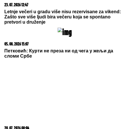
NAFTA 80 DOLARA ZA BAREL:
Evropski indeksi u
porastu četvrti dan zaredom
Slavna glumica u 85. godini otvorila
OnylFans profil i najviše joj traže da
pokaže OVAJ DEO TELA! "To mnogo
ljudi uzbuđuje", otkrila da će
fanovima ispuniti želju
(VIDEO) NEMANJA GUDELJ SE NE
ODVAJA OD SINA!
Anastasija
objavila snimak sa mora: Ponosni
tata gura kolica dok Ilijan spava,
raznežila sve
by Aklamator