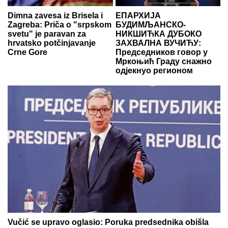
Dimna zavesa iz Brisela i
ЕПАРХИЈА
Zagreba: Priča o "srpskom
БУДИМЉАНСКО-
svetu" je paravan za
НИКШИЋКА ДУБОКО
hrvatsko potčinjavanje
ЗАХВАЛНА ВУЧИЋУ:
Crne Gore
Председников говор у
Мркоњић Граду снажно
одјекнуо регионом
Vučić se upravo oglasio: Poruka predsednika obišla