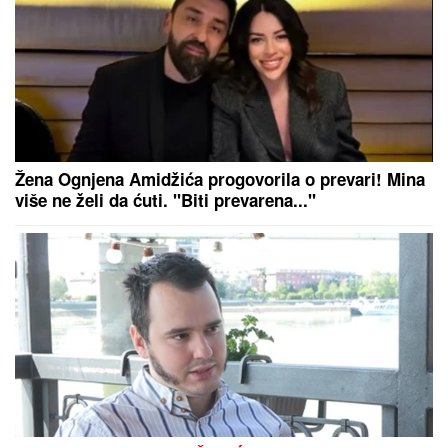
"Teror traje 15 godina" Pevačica ponovo brutalno
pretučena: "Manijaci će me osakatiti"
KAMION USMRTIO PUTARE:
Detalji
teške saobraćajne nesreće na
saobraćajnici Šabac - Loznica kod
petlje Zminjak