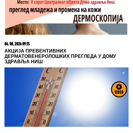
05. 08. 2026 06:45
Šta dete nasleđuje od oca, a šta od majke? Sve što
treba da znate o genetici
VIDEO