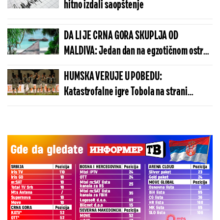
hitno izdali saopštenje
DA LI JE CRNA GORA SKUPLJA OD
MALDIVA: Jedan dan na egzotičnom ostrvu
može da košta manje nego u Budvi
HUMSKA VERUJE U POBEDU:
Katastrofalne igre Tobola na strani
ulivaju samopouzdanje Partizanu