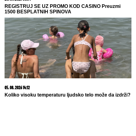
23. 07. 2026 12:47
Letnje večeri u gradu više nisu rezervisane za vikend:
Zašto sve više ljudi bira večeru koja se spontano
pretvori u druženje
05. 08. 2026 15:07
Петковић: Курти не преза ни од чега у жељи да
сломи Србе