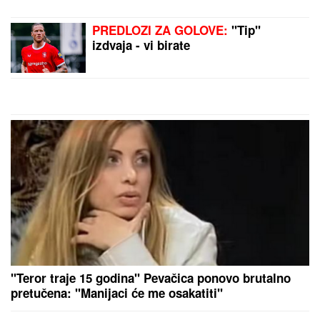
detalje: "Nisam htela da platim,
prebila sam ga"
"NISAM HTEO DA UČESTVUJEM U
TOME"
Srpski muzičar otkrio zašto
je napustio "Zvezde Granda": "Svađe
su iscenirane, žiri je bitniji od
takmičara"
"MA NEK ME UBIJU, UHVATILA ME NEKA