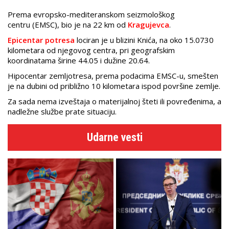
Prema evropsko-mediteranskom seizmološkog
centru (EMSC), bio je na 22 km od
Kragujevca
.
Epicentar potresa
lociran je u blizini Knića, na oko 15.0730
kilometara od njegovog centra, pri geografskim
koordinatama širine 44.05 i dužine 20.64.
Hipocentar zemljotresa, prema podacima EMSC-u, smešten
je na dubini od približno 10 kilometara ispod površine zemlje.
Za sada nema izveštaja o materijalnoj šteti ili povređenima, a
nadležne službe prate situaciju.
Udarne vesti