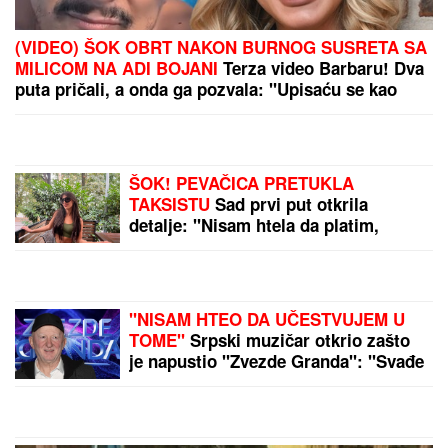
Sipajte sodu bikarbonu u
posudu i stavite je u
zamrzivač: Rešićete se
problema koji mnoge
muči leti
RASTE BROJ
ZARAŽENIH:
Dramatična
situacija i u Grčkoj
by Aklamator