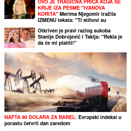
„ARISTOKRATSKO STOPALO"
Olivere Katarine: Novi Samjuel
Goldvin hara celom Evropom
Nada Topčagić prekinula koncert, pa
se obratila OBEZBEĐENJU: "Ne
mogu da skočim, slomiću nogu!",
evo šta se desilo