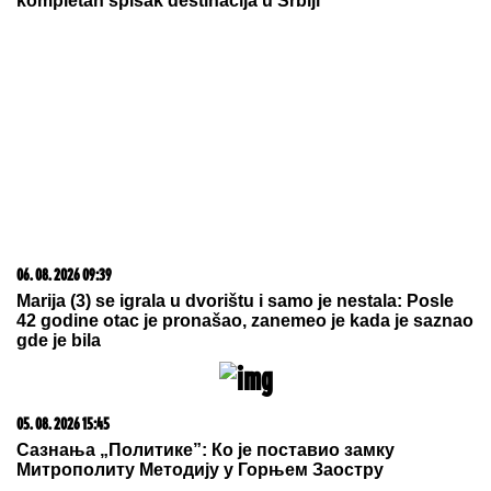
05. 08. 2026 14:12
Koliko visoku temperaturu ljudsko telo može da izdrži?
09. 07. 2026 09:20
Komfor po meri klijenata: nova linija paketa ALTA
banke