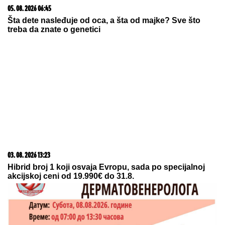
03. 08. 2026 07:31
25.000 kupaca već kupuje uz PerSu Extra. A ti? Saznaj
više
06. 08. 2026 09:17
Gruhonjićeva saradnica podržala progon Srba: Bojana
Vatić čestitala Hrvatima i zgrozila javnost!