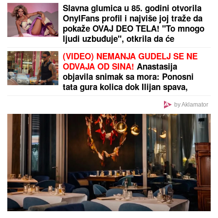
JANJUŠ SA ĆERKOM NA ADI BOJANI
Provodio se
na plaži sa Milicom Veličković, pa pokazao ŠTA
RADE KRUNA I ON: U prvom planu tetovaža koju je
posvetio naslednici (FOTO)
OVO JE TRAGIČNA PRIČA KOJA SE
KRIJE IZA PESME "IVANOVA
KORITA"
Merima Njegomir tražila
IZMENU teksta: "Ti stihovi su
naknadno dopisani"
Otkriven je pravi razlog sukoba
Stanije Dobrojević i Takija: "Rekla je
da će mi platiti!"