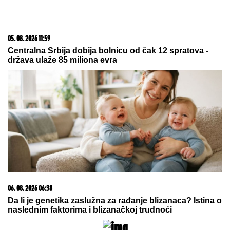
06. 08. 2026 09:39
Marija (3) se igrala u dvorištu i samo je nestala: Posle
42 godine otac je pronašao, zanemeo je kada je saznao
gde je bila
05. 08. 2026 15:45
Сазнања „Политике”: Ко је поставио замку
Митрополиту Методију у Горњем Заостру