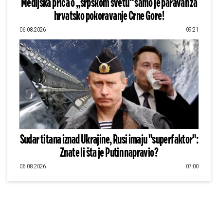
Medijska priča o „srpskom svetu“ samo je paravan za
hrvatsko pokoravanje Crne Gore!
06.08.2026
09:21
Sudar titana iznad Ukrajine, Rusi imaju "superfaktor":
Znate li šta je Putin napravio?
06.08.2026
07:00