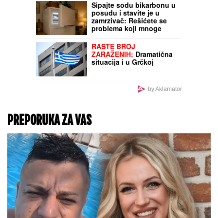
KUĆE U NOVOM SADU
Ćerka Vera u kostimu
sirene, oduševila sve:
"Salajka ima more"
DMITRI PREŽIVEO
SUSRET SA MEDVEDOM I
UDAR GROMA:
Neverovatna priča ruskog
vojnika sa prve linije
fronta