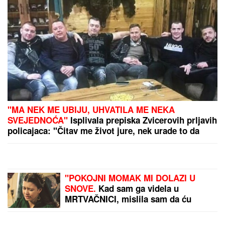
PREPORUKA ZA VAS
(VIDEO) ŠOK OBRT NAKON BURNOG SUSRETA SA
MILICOM NA ADI BOJANI
Terza video Barbaru! Dva
puta pričali, a onda ga pozvala: "Upisaću se kao
otac"
ŠOK! PEVAČICA PRETUKLA
TAKSISTU
Sad prvi put otkrila