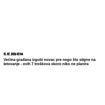
06. 08. 2026 07:08
Evo u kojim banjama važi vaučer od 10.000 dinara -
kompletan spisak destinacija u Srbiji