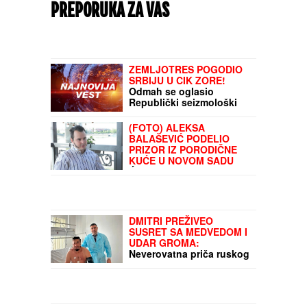
PREPORUKA ZA VAS
ZEMLJOTRES POGODIO
SRBIJU U CIK ZORE!
Odmah se oglasio
Republički seizmološki
zavod: Epicentar na
samoj granici sa OVOM
(FOTO) ALEKSA
zemljom
BALAŠEVIĆ PODELIO
PRIZOR IZ PORODIČNE