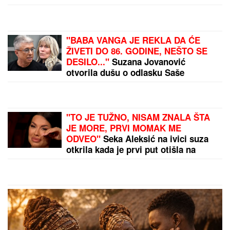
(FOTO) ALEKSA BALAŠEVIĆ PODELIO PRIZOR IZ
PORODIČNE KUĆE U NOVOM SADU
Ćerka Vera u
kostimu sirene, oduševila sve: "Salajka ima more"
by Aklamator
PREPORUKA ZA VAS