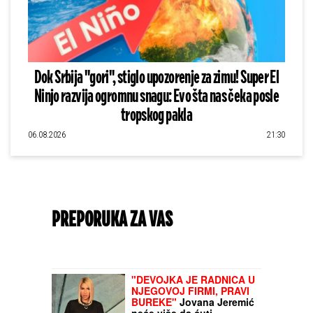
Dok Srbija "gori", stiglo upozorenje za zimu! Super El
Ninjo razvija ogromnu snagu: Evo šta nas čeka posle
tropskog pakla
06.08.2026
21:30
PREPORUKA ZA VAS
"DEVOJKA JE RADNICA U
NJEGOVOJ FIRMI, PRAVI
BUREKE"
Jovana Jeremić