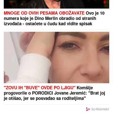
MNOGE OD OVIH PESAMA OBOŽAVATE
Ovo je 10
numera koje je Dino Merlin obradio od stranih
izvođača - ostaćete u čudu kad vidite spisak
"ZOVU IH "BUVE" OVDE PO LJIGU"
Komšije
progovorile o PORODICI Jovane Jeremić: "Brat joj
je otišao, jer se posvađao sa roditeljima"
by Aklamator