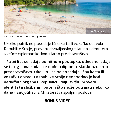
Foto: Shutterstock
Kad se odmor pretvori u pakao
Ukoliko putnik ne poseduje ličnu kartu ili vozačku dozvolu
Republike Srbije, proveru državljanskog statusa i identiteta
izvršiće diplomatsko-konzularno predstavništvo.
- Putni list se izdaje po hitnom postupku, odnosno izdaje
se istog dana kada lice dođe u diplomatsko-konzularno
predstavništvo. Ukoliko lice ne poseduje ličnu kartu ili
vozačku dozvolu Republike Srbije neophodno je kod
nadležnih organa u Republici Srbiji izvršiti proveru
identiteta službenim putem što može potrajati nekoliko
dana -
zaključili su iz Ministarstva spoljnih poslova.
BONUS VIDEO