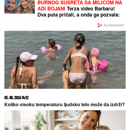
BURNOG SUSRETA SA MILICOM NA
ADI BOJANI
Terza video Barbaru!
Dva puta pričali, a onda ga pozvala:
"Upisaću se kao otac"
by Aklamator
05. 08. 2026 14:12
Koliko visoku temperaturu ljudsko telo može da izdrži?