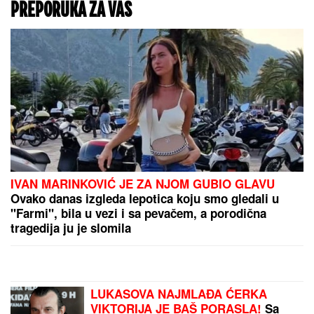
PREPORUKA ZA VAS
IVAN MARINKOVIĆ JE ZA NJOM GUBIO GLAVU
Ovako danas izgleda lepotica koju smo gledali u
"Farmi", bila u vezi i sa pevačem, a porodična
tragedija ju je slomila
LUKASOVA NAJMLAĐA ĆERKA
VIKTORIJA JE BAŠ PORASLA!
Sa