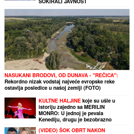
ŠOKIRALI JAVNOST
NASUKANI BRODOVI, OD DUNAVA - "REČICA":
Rekordno nizak vodstaj najveće evropske reke
ostavlja posledice u našoj zemlji (FOTO)
KULTNE HALJINE
koje su ušle u
istoriju zajedno sa MERILIN
MONRO: U jednoj je pevala
Kenediju, drugu je bezobrazno
podizao ventilator metroa, a trećoj
(VIDEO) ŠOK OBRT NAKON
se GUBI SVAKI TRAG