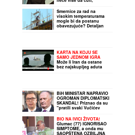
neće više da ćuti,
progovorila o Draganu
Stankoviću i veridbi:
Smernice za rad na
"Poklanjam mu titulu
visokim temperaturama
bivšeg dečka JJ"
mogle bi da postanu
obavezujuće? Detaljan
vodič za tropske dane:
Koje su obaveze
poslodavaca, a koja
prava zaposlenih
KARTA NA KOJU SE
SAMO JEDNOM IGRA
Može li Iran da ostane
bez najskupljeg aduta
kojim UCENJUJE
BiH MINISTAR NAPRAVIO
OGROMAN DIPLOMATSKI
SKANDAL! Priznao da su
"pratili svaki Vučićev
pokret" tokom posete
Bugojnu, niže pretnje
BIO NA IVICI ŽIVOTA!
Glumac (77) IGNORISAO
SIMPTOME, a onda mu
SAOPŠTENA OZBILJNA