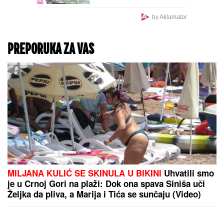
DIJAGNOZA: Evo šta je
bila njegova jedina
by Aklamator
prednost!
PREPORUKA ZA VAS
MILJANA KULIĆ SE SKINULA U BIKINI
Uhvatili smo
je u Crnoj Gori na plaži: Dok ona spava Siniša uči
Željka da pliva, a Marija i Tića se sunčaju (Video)