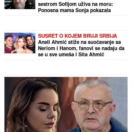
sestrom Sofijom uživa na moru:
Ponosna mama Sonja pokazala
fotke, puno joj srce
SUSRET O KOJEM BRUJI SRBIJA
Aneli Ahmić stiže na suočavanje sa
Neriom i Hanom, fanovi se nadaju da
se u sve umeša i Sita Ahmić