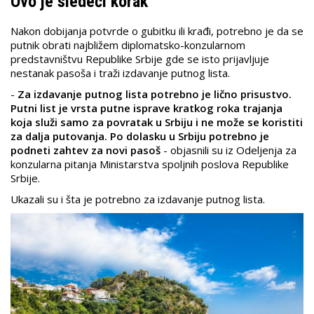
Ovo je sledeći korak
Nakon dobijanja potvrde o gubitku ili krađi, potrebno je da se
putnik obrati najbližem diplomatsko-konzularnom
predstavništvu Republike Srbije gde se isto prijavljuje
nestanak pasoša i traži izdavanje putnog lista.
-
Za izdavanje putnog lista potrebno je lično prisustvo.
Putni list je vrsta putne isprave kratkog roka trajanja
koja služi samo za povratak u Srbiju i ne može se koristiti
za dalja putovanja. Po dolasku u Srbiju potrebno je
podneti zahtev za novi pasoš
- objasnili su iz Odeljenja za
konzularna pitanja Ministarstva spoljnih poslova Republike
Srbije.
Ukazali su i šta je potrebno za izdavanje putnog lista.