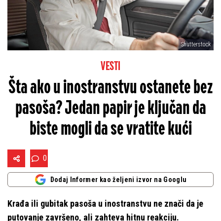
Shutterstock
VESTI
Šta ako u inostranstvu ostanete bez
pasoša? Jedan papir je ključan da
biste mogli da se vratite kući
0
Dodaj Informer kao željeni izvor na Googlu
Krađa ili gubitak pasoša u inostranstvu ne znači da je
putovanje završeno, ali zahteva hitnu reakciju.