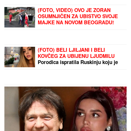
(FOTO, VIDEO) OVO JE ZORAN
OSUMNJIČEN ZA UBISTVO SVOJE
MAJKE NA NOVOM BEOGRADU!
Policija ga izvela bosog, KRVAVIH
nogu sa lisicama na rukama, ušao u
kola Hitne pomoći
(FOTO) BELI LJILJANI I BELI
KOVČEG ZA UBIJENU LJUDMILU
Porodica ispratila Ruskinju koju je
ugušio turski državljanin u Borči:
Sveštenik držao opelo na Lešću