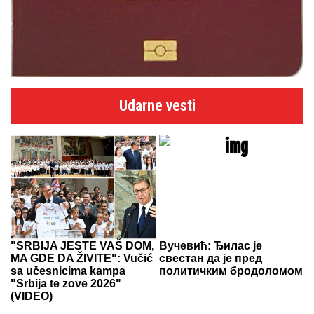
Udarne vesti
"SRBIJA JESTE VAŠ DOM,
Вучевић: Ђилас је
MA GDE DA ŽIVITE": Vučić
свестан да је пред
sa učesnicima kampa
политичким бродоломом
"Srbija te zove 2026"
(VIDEO)