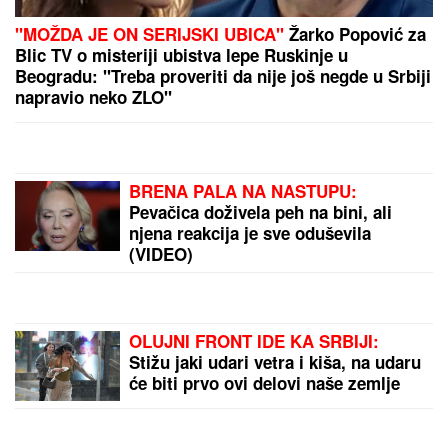
"MOŽDA JE ON SERIJSKI UBICA"
Žarko Popović za
Blic TV o misteriji ubistva lepe Ruskinje u
Beogradu: "Treba proveriti da nije još negde u Srbiji
napravio neko ZLO"
BRENA PALA NA NASTUPU:
Pevačica doživela peh na bini, ali
njena reakcija je sve oduševila
(VIDEO)
OLUJNI FRONT IDE KA SRBIJI:
Stižu jaki udari vetra i kiša, na udaru
će biti prvo ovi delovi naše zemlje