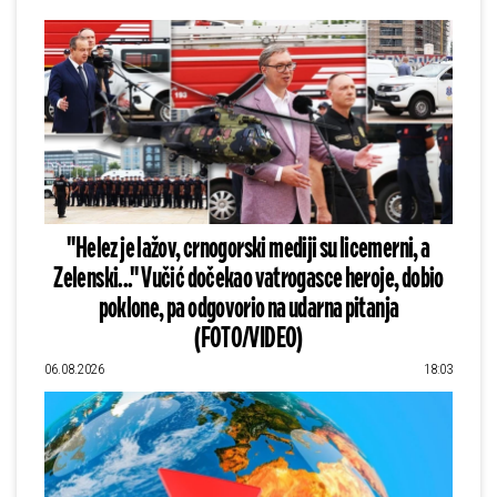
"Helez je lažov, crnogorski mediji su licemerni, a
Zelenski..." Vučić dočekao vatrogasce heroje, dobio
poklone, pa odgovorio na udarna pitanja
(FOTO/VIDEO)
06.08.2026
18:03