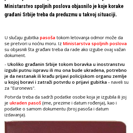
Ministarstvo spoljnih poslova objasnilo je koje korake
građani Srbije treba da preduzmu u takvoj situaciji.
U slučaju gubitka
pasoša
tokom letovanja odmor može da
se pretvori u noćnu moru. Iz
Ministarstva spoljnih poslova
su objasnili šta građani treba da rade ako izgube ovaj važan
dokument.
-
Ukoliko građanin Srbije tokom boravka u inostranstvu
izgubi putnu ispravu ili mu ona bude ukradena, potrebno
je da nestanak ili krađu prijavi policijskom organu zemlje
u kojoj boravi i zatraži potvrdu o prijavi gubitka -
naveli su
za "Euronews".
Potvrda treba da sadrži podatke osobe koja je izgubila ili joj
je
ukraden pasoš
(ime, prezime i datum rođenja), kao i
podatke o samom dokumentu (broj pasoša i datum
izdavanja).