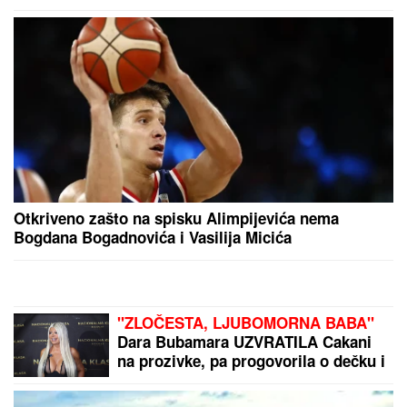
Otkriveno zašto na spisku Alimpijevića nema
Bogdana Bogadnovića i Vasilija Micića
"ZLOČESTA, LJUBOMORNA BABA"
Dara Bubamara UZVRATILA Cakani
na prozivke, pa progovorila o dečku i
šokirala komentarom o Seki Aleksić
(VIDEO)