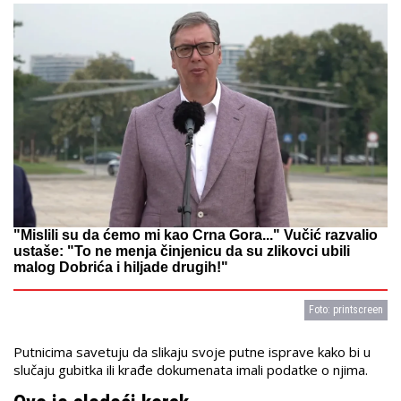
"Mislili su da ćemo mi kao Crna Gora..." Vučić razvalio
ustaše: "To ne menja činjenicu da su zlikovci ubili
malog Dobrića i hiljade drugih!"
Foto: printscreen
Putnicima savetuju da slikaju svoje putne isprave kako bi u
slučaju gubitka ili krađe dokumenata imali podatke o njima.