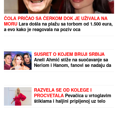
ČOLA PRIČAO SA ĆERKOM DOK JE UŽIVALA NA
MORU
Lara došla na plažu sa torbom od 1.500 eura,
a evo kako je reagovala na poziv oca
SUSRET O KOJEM BRUJI SRBIJA
Aneli Ahmić stiže na suočavanje sa
Neriom i Hanom, fanovi se nadaju da
se u sve umeša i Sita Ahmić
RAZVELA SE OD KOLEGE I
PROCVETALA
Pevačica u vrtoglavim
štiklama i haljini pripijenoj uz telo
pokazala figuru nakon dva porođaj
(Foto)