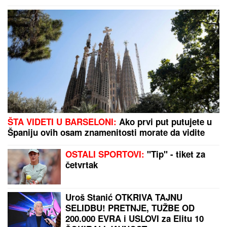
ŠTA VIDETI U BARSELONI:
Ako prvi put putujete u
Španiju ovih osam znamenitosti morate da vidite
OSTALI SPORTOVI:
"Tip" - tiket za
četvrtak
Uroš Stanić OTKRIVA TAJNU
SELIDBU! PRETNJE, TUŽBE OD
200.000 EVRA i USLOVI za Elitu 10