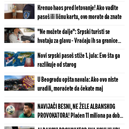
Krenuo haos pred letovanje! Ako vadite
pasoš ili ličnu kartu, ovo morate da znate
"Ne možete dalje": Srpski turisti se
hvataju za glavu - Vraćaju ih sa granice
samo zbog ove stvari
Novi srpski pasoš stiže 1. jula: Evo šta ga
razlikuje od starog
U Beogradu opšta navala: Ako ovo niste
uradili, moraćete da čekate maj
NAVIJAČI BESNI, NE ŽELE ALBANSKOG
PROVOKATORA! Plaćen 11 miliona pa dobio
brutalnu poruku