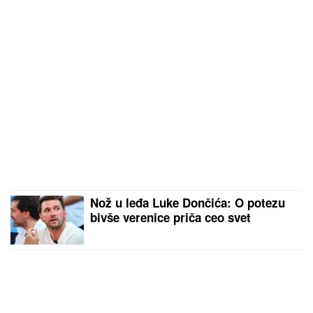
Nož u leđa Luke Dončića: O potezu
bivše verenice priča ceo svet