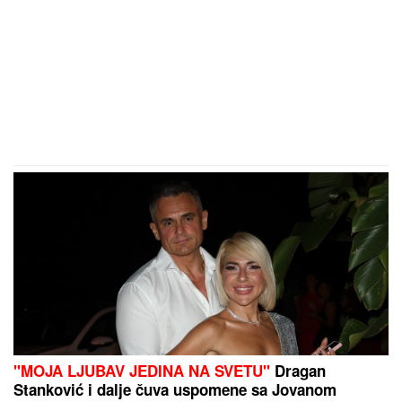
"MOJA LJUBAV JEDINA NA SVETU"
Dragan
Stanković i dalje čuva uspomene sa Jovanom