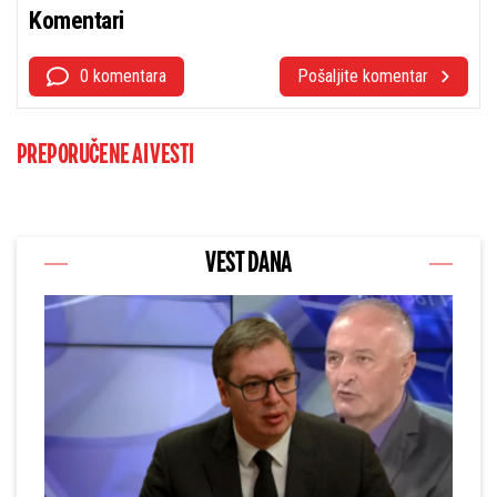
Komentari
0 komentara
Pošaljite komentar
PREPORUČENE AI VESTI
VEST DANA