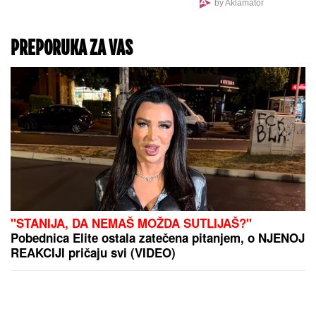
by Aklamator
PREPORUKA ZA VAS
"STANIJA, DA NEMAŠ MOŽDA SUTLIJAŠ?"
Pobednica Elite ostala zatečena pitanjem, o NJENOJ
REAKCIJI pričaju svi (VIDEO)