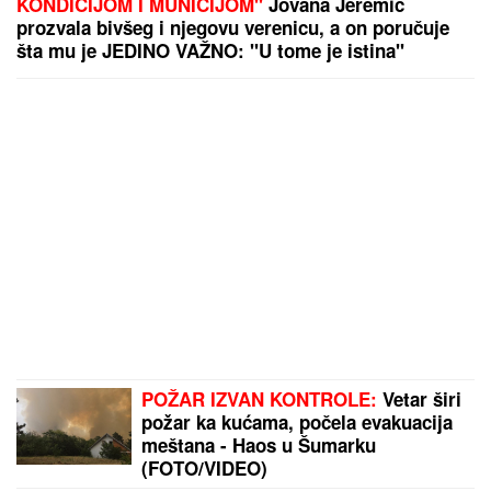
KONDICIJOM I MUNICIJOM"
Jovana Jeremić
prozvala bivšeg i njegovu verenicu, a on poručuje
šta mu je JEDINO VAŽNO: "U tome je istina"
POŽAR IZVAN KONTROLE:
Vetar širi
požar ka kućama, počela evakuacija
meštana - Haos u Šumarku
(FOTO/VIDEO)