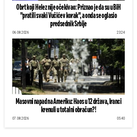
Obrt koji Helez nije očekivao: Priznao je da su u BiH
"pratili svaki Vučićev korak", a onda se oglasio
predsednik Srbije
06.08.2026
23:24
Masovni napad na Ameriku: Haos u 12 država, Iranci
krenuli u totalni obračun?!
07.08.2026
05:40