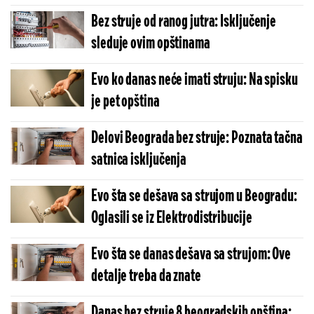
Bez struje od ranog jutra: Isključenje
sleduje ovim opštinama
Evo ko danas neće imati struju: Na spisku
je pet opština
Delovi Beograda bez struje: Poznata tačna
satnica isključenja
Evo šta se dešava sa strujom u Beogradu:
Oglasili se iz Elektrodistribucije
Evo šta se danas dešava sa strujom: Ove
detalje treba da znate
Danas bez struje 8 beogradskih opština: