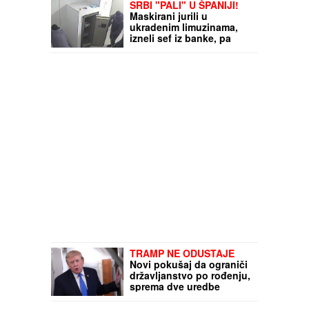
na terenu, zabrinut sam"
SRBI "PALI" U ŠPANIJI!
Maskirani jurili u
ukradenim limuzinama,
izneli sef iz banke, pa
dolijali u MEGA-AKCIJI
policije: Ojadili 9
provincija za desetine
hiljada evra!
TRAMP NE ODUSTAJE
Novi pokušaj da ograniči
državljanstvo po rođenju,
sprema dve uredbe