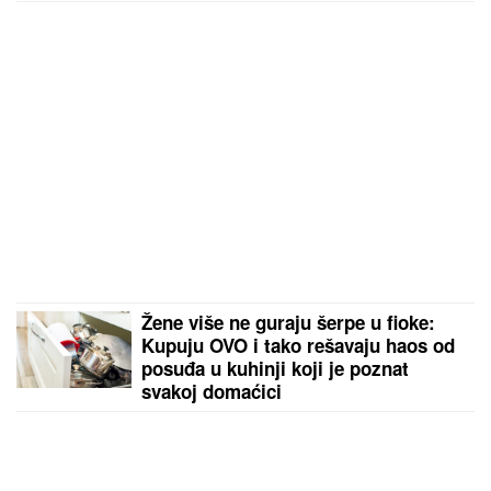
odluku: "Postao je agresivan"
Žene više ne guraju šerpe u fioke:
Kupuju OVO i tako rešavaju haos od
posuđa u kuhinji koji je poznat
svakoj domaćici