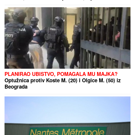
tragedija ju je slomila
PLANIRAO UBISTVO, POMAGALA MU MAJKA?
Optužnica protiv Koste M. (20) i Olgice M. (50) iz
Beograda