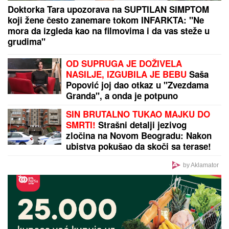
Doktorka Tara upozorava na SUPTILAN SIMPTOM
koji žene često zanemare tokom INFARKTA: "Ne
mora da izgleda kao na filmovima i da vas steže u
grudima"
OD SUPRUGA JE DOŽIVELA
NASILJE, IZGUBILA JE BEBU
Saša
Popović joj dao otkaz u "Zvezdama
Granda", a onda je potpuno
NESTALA
SIN BRUTALNO TUKAO MAJKU DO
SMRTI!
Strašni detalji jezivog
zločina na Novom Beogradu: Nakon
ubistva pokušao da skoči sa terase!
by Aklamator