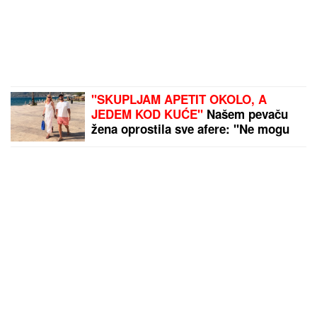
"SKUPLJAM APETIT OKOLO, A
JEDEM KOD KUĆE"
Našem pevaču
žena oprostila sve afere: "Ne mogu
da kažem da nisam pogledao drugu"