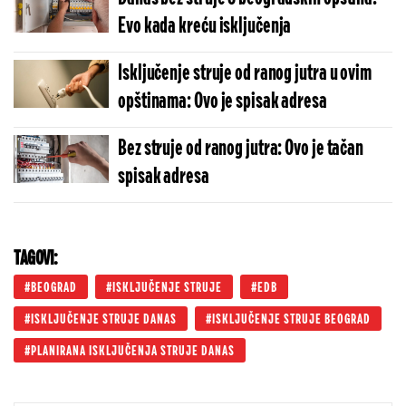
Evo kada kreću isključenja
Isključenje struje od ranog jutra u ovim
opštinama: Ovo je spisak adresa
Bez struje od ranog jutra: Ovo je tačan
spisak adresa
TAGOVI:
BEOGRAD
ISKLJUČENJE STRUJE
EDB
ISKLJUČENJE STRUJE DANAS
ISKLJUČENJE STRUJE BEOGRAD
PLANIRANA ISKLJUČENJA STRUJE DANAS