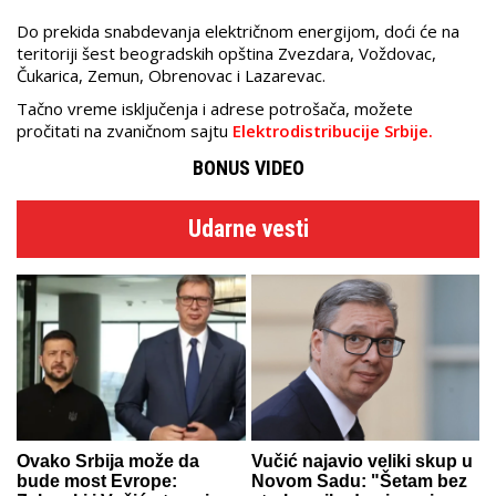
Do prekida snabdevanja električnom energijom, doći će na
teritoriji šest beogradskih opština Zvezdara, Voždovac,
Čukarica, Zemun, Obrenovac i Lazarevac.
Tačno vreme isključenja i adrese potrošača, možete
pročitati na zvaničnom sajtu
Elektrodistribucije Srbije.
BONUS VIDEO
Udarne vesti
Ovako Srbija može da
Vučić najavio veliki skup u
bude most Evrope:
Novom Sadu: "Šetam bez