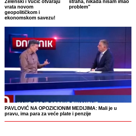
Zelenski i Vučić otvaraju
straha, nikada nisam imao
vrata novom
problem"
geopolitičkom i
ekonomskom savezu!
PAVLOVIĆ NA OPOZICIONIM MEDIJIMA: Mali je u
pravu, ima para za veće plate i penzije