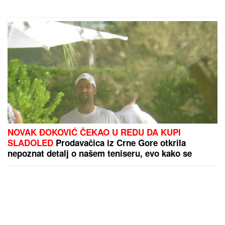
NOVAK ĐOKOVIĆ ČEKAO U REDU DA KUPI
SLADOLED
Prodavačica iz Crne Gore otkrila
nepoznat detalj o našem teniseru, evo kako se
ponaša na letovanju