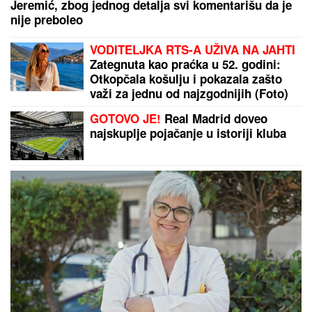
Jeremić, zbog jednog detalja svi komentarišu da je
nije preboleo
VODITELJKA RTS-A UŽIVA NA JAHTI
Zategnuta kao praćka u 52. godini:
Otkopčala košulju i pokazala zašto
važi za jednu od najzgodnijih (Foto)
GOTOVO JE!
Real Madrid doveo
najskuplje pojačanje u istoriji kluba