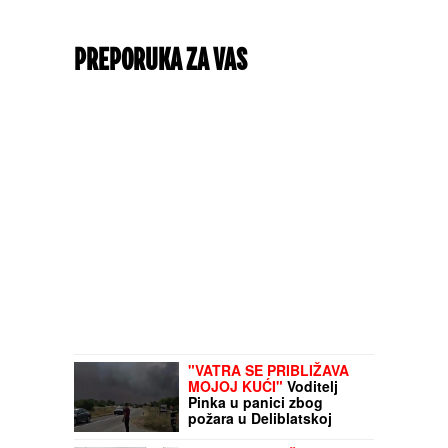
PREPORUKA ZA VAS
"VATRA SE PRIBLIŽAVA
MOJOJ KUĆI"
Voditelj
Pinka u panici zbog
požara u Deliblatskoj
peščari: "Helikopteri su