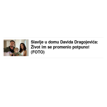
Slavlje u domu Davida Dragojevića:
Život im se promenio potpuno!
(FOTO)