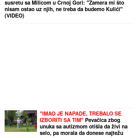
susretu sa Milicom u Crnoj Gori: "Zamera mi što
nisam ostao uz njih, ne treba da budemo Kulići"
(VIDEO)
"IMAO JE NAPADE, TREBALO SE
IZBORITI SA TIM"
Pevačica zbog
unuka sa autizmom otišla da živi na
selo, pa morala da donese najtežu