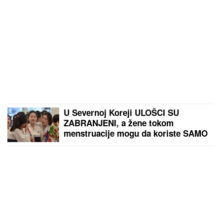
U Severnoj Koreji ULOŠCI SU
ZABRANJENI, a žene tokom
menstruacije mogu da koriste SAMO
JEDNU alternativnu opciju -
zastrašujuća pravila u svetu Kim
Džong Una