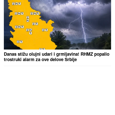
Danas stižu olujni udari i grmljavina! RHMZ popalio
trostruki alarm za ove delove Srbije