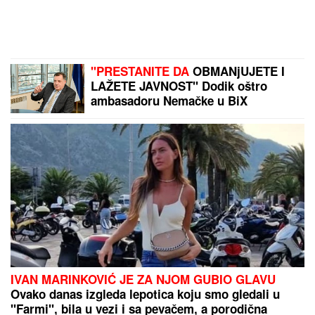
"PRESTANITE DA
OBMANjUJETE I
LAŽETE JAVNOST" Dodik oštro
ambasadoru Nemačke u BiX
IVAN MARINKOVIĆ JE ZA NJOM GUBIO GLAVU
Ovako danas izgleda lepotica koju smo gledali u
"Farmi", bila u vezi i sa pevačem, a porodična