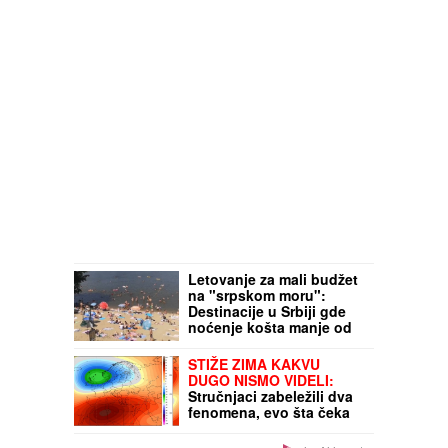
Letovanje za mali budžet
na "srpskom moru":
Destinacije u Srbiji gde
noćenje košta manje od
20 evra, a kompletan
ručak oko 10
STIŽE ZIMA KAKVU
DUGO NISMO VIDELI:
Stručnjaci zabeležili dva
fenomena, evo šta čeka
Evropu od decembra