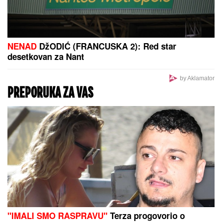
NENAD
DžODIĆ (FRANCUSKA 2): Red star
desetkovan za Nant
by Aklamator
PREPORUKA ZA VAS
"IMALI SMO RASPRAVU"
Terza progovorio o