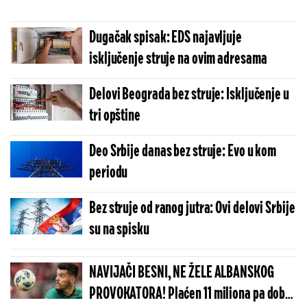
Dugačak spisak: EDS najavljuje
isključenje struje na ovim adresama
Delovi Beograda bez struje: Isključenje u
tri opštine
Deo Srbije danas bez struje: Evo u kom
periodu
Bez struje od ranog jutra: Ovi delovi Srbije
su na spisku
NAVIJAČI BESNI, NE ŽELE ALBANSKOG
PROVOKATORA! Plaćen 11 miliona pa dobio