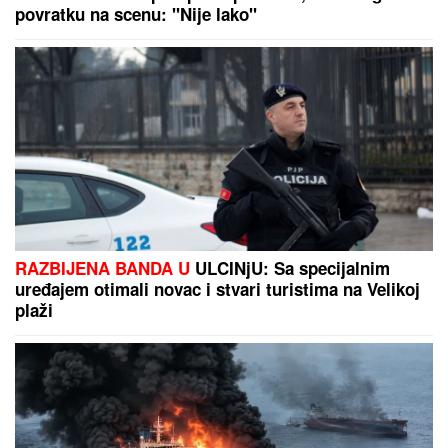
povratku na scenu: "Nije lako"
RAZBIJENA BANDA U
ULCINjU: Sa specijalnim
uređajem otimali novac i stvari turistima na Velikoj
plaži