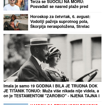
Terza se SUOČILI NA MORU:
Posvađali se nasred plaže pred
svima, evo zbog čega je odmah
nastao POTPUNI HAOS
Horoskop za četvrtak, 6. avgust:
Vodoliji pažnja suprotnog pola,
Škorpija neraspoložena, Strelac
sigurno dobija novac
Imala je samo 19 GODINA I BILA JE TRUDNA DOK
JE TITANIK TONUO: Muža više nikada nije videla, a
on je TESTAMENTOM "ZAROBIO" - NJENA TAJNA i
danas ledi krv u žilama