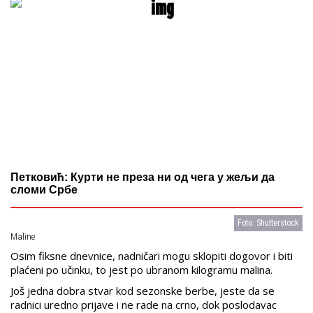
Петковић: Курти не преза ни од чега у жељи да
сломи Србе
Foto: Shutterstock
Maline
Osim fiksne dnevnice, nadničari mogu sklopiti dogovor i biti
plaćeni po učinku, to jest po ubranom kilogramu malina.
Još jedna dobra stvar kod sezonske berbe, jeste da se
radnici uredno prijave i ne rade na crno, dok poslodavac