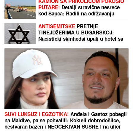
KAMION SA PRIKOLICOM POKOSIO
PUTARE!
Detalji stravične nesreće
kod Šapca: Radili na održavanju
puta, NIJE IM BILO SPASA!
ANTISEMITSKE
PRETNjE
TINEJDžERIMA U BUGARSKOJ:
Nacistički skinhedsi upali u hotel sa
italijanskim jevrejima
SUVI LUKSUZ I EGZOTIKA!
Anđela i Gastoz pobegli
na Maldive, pa se pohvalili: Kokteli dobrodošlice,
nestvaran bazen i NEOČEKIVAN SUSRET na ulici
(FOTO)