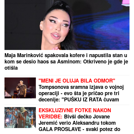
Maja Marinković spakovala kofere i napustila stan u
kom se desio haos sa Asminom: Otkriveno je gde je
otišla
"MENI JE OLUJA BILA ODMOR"
Tompsonova sramna izjava o vojnoj
operaciji - evo šta je pričao pre tri
decenije: "PUŠKU IZ RATA čuvam
kao suvenir"
EKSKLUZIVNE FOTKE NAKON
VERIDBE:
Bivši dečko Jovane
Jeremić verio Aleksandru tokom
GALA PROSLAVE - svaki potez do