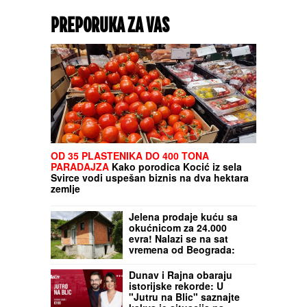
PREPORUKA ZA VAS
OD 35 PLASTENIKA DO 400 TONA
PARADAJZA
Kako porodica Kocić iz sela
Svirce vodi uspešan biznis na dva hektara
zemlje
Jelena prodaje kuću sa
okućnicom za 24.000
evra! Nalazi se na sat
vremena od Beograda:
Izvorska reka teče tik uz
imanje (FOTO)
Dunav i Rajna obaraju
istorijske rekorde: U
"Jutru na Blic" saznajte