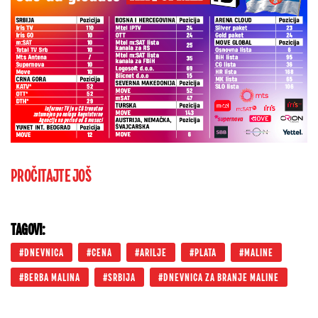
PROČITAJTE JOŠ
TAGOVI:
DNEVNICA
CENA
ARILJE
PLATA
MALINE
BERBA MALINA
SRBIJA
DNEVNICA ZA BRANJE MALINE