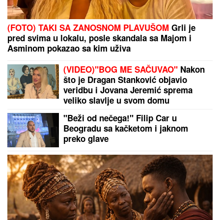
(FOTO) TAKI SA ZANOSNOM PLAVUŠOM
Grli je
pred svima u lokalu, posle skandala sa Majom i
Asminom pokazao sa kim uživa
(VIDEO)"BOG ME SAČUVAO"
Nakon
što je Dragan Stanković objavio
veridbu i Jovana Jeremić sprema
veliko slavlje u svom domu
"Beži od nečega!" Filip Car u
Beogradu sa kačketom i jaknom
preko glave