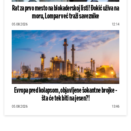
Rat za prvo mesto na blokaderskoj listi! Đokić uživa na
moru, Lompar već traži saveznike
05.08.2026
12:14
Evropa pred kolapsom, objavljene šokantne brojke -
šta će tek biti na jesen?!
05.08.2026
13:46