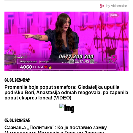
detalja isplanirao! (VIDEO)
by Aklamator
06. 08. 2026 01:49
Promenila boje poput semafora: Gledateljka uputila
podršku Bori, Anastasija odmah reagovala, pa zapenila
poput ekspres lonca! (VIDEO)
05. 08. 2026 15:45
Сазнања „Политике”: Ко је поставио замку
Митрополиту Методију у Горњем Заостру