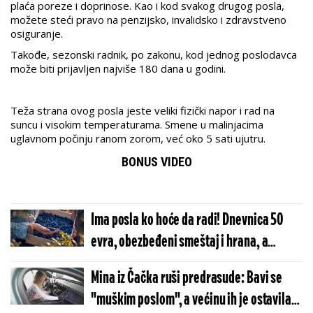
plaća poreze i doprinose. Kao i kod svakog drugog posla,
možete steći pravo na penzijsko, invalidsko i zdravstveno
osiguranje.
Takođe, sezonski radnik, po zakonu, kod jednog poslodavca
može biti prijavljen najviše 180 dana u godini.
Teža strana ovog posla jeste veliki fizički napor i rad na
suncu i visokim temperaturama. Smene u malinjacima
uglavnom počinju ranom zorom, već oko 5 sati ujutru.
BONUS VIDEO
Ima posla ko hoće da radi! Dnevnica 50
evra, obezbeđeni smeštaj i hrana, a
radnika nigde
Mina iz Čačka ruši predrasude: Bavi se
"muškim poslom", a većinu ih je ostavila