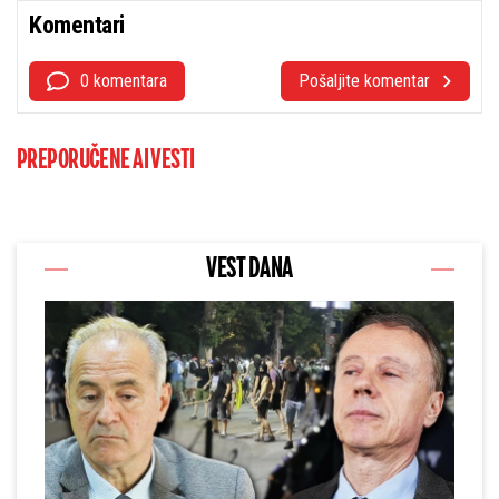
Komentari
0 komentara
Pošaljite komentar
PREPORUČENE AI VESTI
VEST DANA