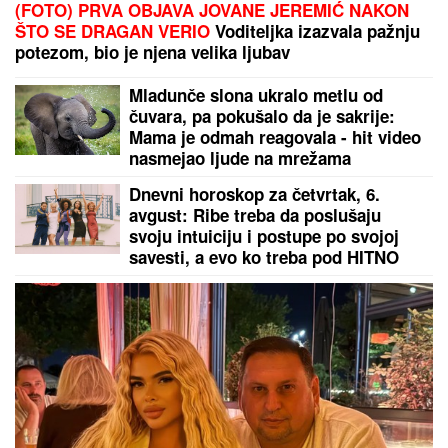
(FOTO) PRVA OBJAVA JOVANE JEREMIĆ NAKON
ŠTO SE DRAGAN VERIO
Voditeljka izazvala pažnju
potezom, bio je njena velika ljubav
Mladunče slona ukralo metlu od
čuvara, pa pokušalo da je sakrije:
Mama je odmah reagovala - hit video
nasmejao ljude na mrežama
Dnevni horoskop za četvrtak, 6.
avgust: Ribe treba da poslušaju
svoju intuiciju i postupe po svojoj
savesti, a evo ko treba pod HITNO
DA SE OPUSTI