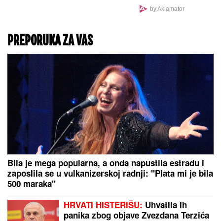
by Aklamator
PREPORUKA ZA VAS
Bila je mega popularna, a onda napustila estradu i
zaposlila se u vulkanizerskoj radnji: "Plata mi je bila
500 maraka"
HRVATI HISTERIŠU:
Uhvatila ih
panika zbog objave Zvezdana Terzića