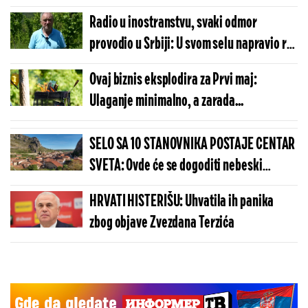
"u prašini" (FOTO/VIDEO)
Radio u inostranstvu, svaki odmor
provodio u Srbiji: U svom selu napravio raj
na zemlji (FOTO)
Ovaj biznis eksplodira za Prvi maj:
Ulaganje minimalno, a zarada...
SELO SA 10 STANOVNIKA POSTAJE CENTAR
SVETA: Ovde će se dogoditi nebeski
spektakl koji se čeka više od 100 godina
HRVATI HISTERIŠU: Uhvatila ih panika
zbog objave Zvezdana Terzića