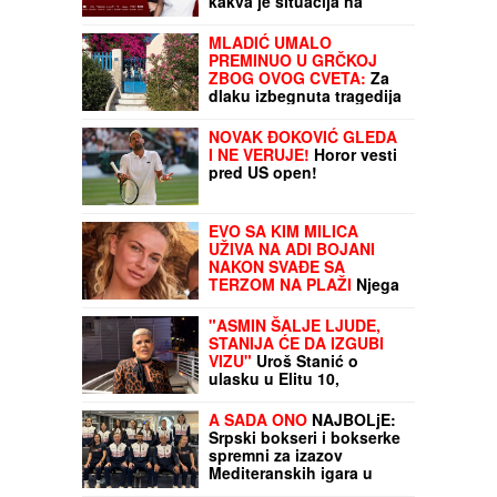
kakva je situacija na
rekama u Srbiji
MLADIĆ UMALO
PREMINUO U GRČKOJ
ZBOG OVOG CVETA:
Za
dlaku izbegnuta tragedija
NOVAK ĐOKOVIĆ GLEDA
I NE VERUJE!
Horor vesti
pred US open!
EVO SA KIM MILICA
UŽIVA NA ADI BOJANI
NAKON SVAĐE SA
TERZOM NA PLAŽI
Njega
zna cela Srbija: Mreže
gore od komentara,
"ASMIN ŠALJE LJUDE,
osvanula fotografija
STANIJA ĆE DA IZGUBI
VIZU"
Uroš Stanić o
ulasku u Elitu 10,
pretnjama i tužbama:
"Zaradiću 200.000 evra,
A SADA ONO
NAJBOLjE:
idem u američku
Srpski bokseri i bokserke
ambasadu"
spremni za izazov
Mediteranskih igara u
Tarantu!