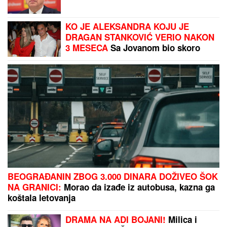
KO JE ALEKSANDRA KOJU JE
DRAGAN STANKOVIĆ VERIO NAKON
3 MESECA
Sa Jovanom bio skoro
dve godine, pa usledio krah: "Mnogo
me je koštala ta veza"
BEOGRAĐANIN ZBOG 3.000 DINARA DOŽIVEO ŠOK
NA GRANICI:
Morao da izađe iz autobusa, kazna ga
koštala letovanja
DRAMA NA ADI BOJANI!
Milica i