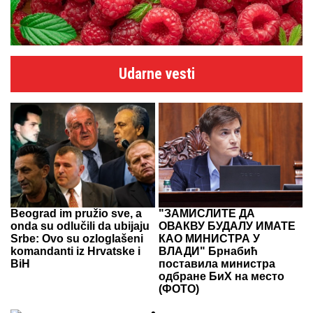
Udarne vesti
Beograd im pružio sve, a
"ЗАМИСЛИТЕ ДА
onda su odlučili da ubijaju
ОВАКВУ БУДАЛУ ИМАТЕ
Srbe: Ovo su ozloglašeni
КАО МИНИСТРА У
komandanti iz Hrvatske i
ВЛАДИ" Брнабић
BiH
поставила министра
одбране БиХ на место
(ФОТО)