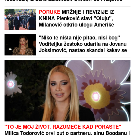
saradnju sa šampionkom Andreom Bokan
PORUKE
MRŽNjE I REVIZIJE IZ
KNINA Plenković slavi "Oluju",
Milanović otkrio ulogu Amerike
"Niko te ništa nije pitao, nisi bog"
Voditeljka žestoko udarila na Jovanu
Joksimović, nastao skandal kakav se
ne pamti!
"TO JE MOJ ŽIVOT, RAZUMEĆE KAD PORASTE"
Milica Todorović prvi put o partneru, sinu Bogdanu i