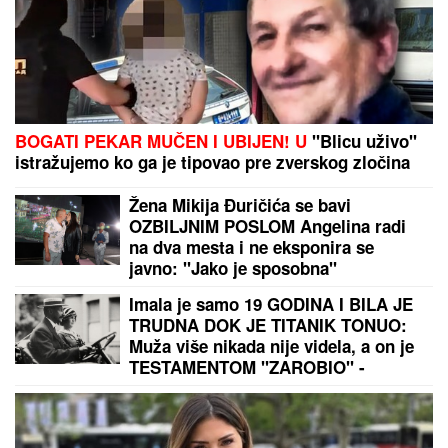
BOGATI PEKAR MUČEN I UBIJEN! U
"Blicu uživo"
istražujemo ko ga je tipovao pre zverskog zločina
Žena Mikija Đuričića se bavi
OZBILJNIM POSLOM Angelina radi
na dva mesta i ne eksponira se
javno: "Jako je sposobna"
Imala je samo 19 GODINA I BILA JE
TRUDNA DOK JE TITANIK TONUO:
Muža više nikada nije videla, a on je
TESTAMENTOM "ZAROBIO" -
NJENA TAJNA i danas ledi krv u
žilama