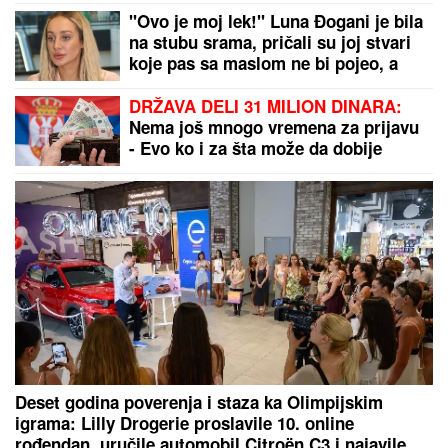
"Ovo je moj lek!" Luna Đogani je bila
na stubu srama, pričali su joj stvari
koje pas sa maslom ne bi pojeo, a
danas živi svoju bajku
DRŽAVA DELI 31 MILION DINARA:
Nema još mnogo vremena za prijavu
- Evo ko i za šta može da dobije
bespovratnu pomoć
Deset godina poverenja i staza ka Olimpijskim
igrama: Lilly Drogerie proslavile 10. online
rođendan, uručile automobil Citroën C3 i najavile