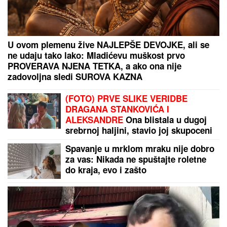
U ovom plemenu žive NAJLEPŠE DEVOJKE, ali se
ne udaju tako lako: Mladićevu muškost prvo
PROVERAVA NJENA TETKA, a ako ona nije
zadovoljna sledi SUROVA KAZNA
(FOTO) PRVE SLIKE VERIDBE
DRAGANA STANKOVIĆA I
ALEKSANDRE
Ona blistala u dugoj
srebrnoj haljini, stavio joj skupoceni
prsten na ruku
Spavanje u mrklom mraku nije dobro
za vas: Nikada ne spuštajte roletne
do kraja, evo i zašto