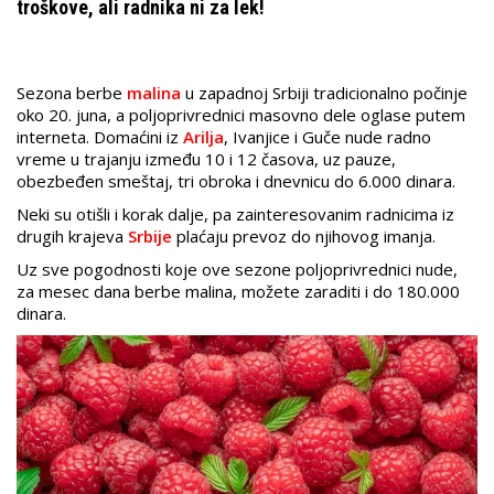
troškove, ali radnika ni za lek!
Sezona berbe
malina
u zapadnoj Srbiji tradicionalno počinje
oko 20. juna, a poljoprivrednici masovno dele oglase putem
interneta. Domaćini iz
Arilja
, Ivanjice i Guče nude radno
vreme u trajanju između 10 i 12 časova, uz pauze,
obezbeđen smeštaj, tri obroka i dnevnicu do 6.000 dinara.
Neki su otišli i korak dalje, pa zainteresovanim radnicima iz
drugih krajeva
Srbije
plaćaju prevoz do njihovog imanja.
Uz sve pogodnosti koje ove sezone poljoprivrednici nude,
za mesec dana berbe malina, možete zaraditi i do 180.000
dinara.