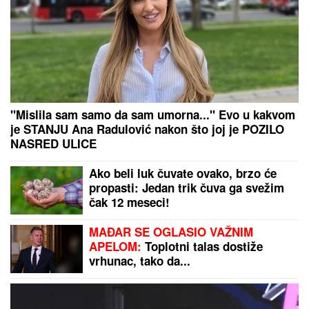
"Mislila sam samo da sam umorna..." Evo u kakvom
je STANJU Ana Radulović nakon što joj je POZILO
NASRED ULICE
Ako beli luk čuvate ovako, brzo će
propasti: Jedan trik čuva ga svežim
čak 12 meseci!
MAĐAR SE OGLASIO VAŽNIM
APELOM:
Toplotni talas dostiže
vrhunac, tako da...